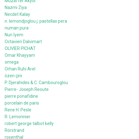
Muzaffer Akyol
Nazmi Ziya
Necdet Kalay
n. lemondjoglou j. pastellas pera
numan pura
Nuri İyem
Octavien Dalvimart
OLIVIER PICHAT
Omar Khayyam
omega
Orhan Ruhi Arel
özen çini
P. Djerahides & C. Cambouroglou
Pierre- Joseph Reoute
pierre ponafidine
porcelain de paris
Rene H. Pesle
R. Lemonnier
robert george talbot kelly
Rörstrand
rosenthal