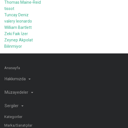
Thomas Maine-Reid
tissot
Tuncay Deniz
valery leonardo
William Bartlett
Zeki Faik İzer
Zeynep Akpolat
Bilinmiyor
Anasayfa
Hakkımızda
Müzayedeler
Sergiler
Kategoriler
Marka/Sanatçılar