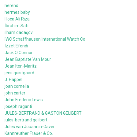
herend
hermes baby
Hoca Ali Rıza
İbrahim Safi
ilham dadaşov
IWC Schaffhausen International Watch Co
İzzet Efendi
Jack O’Connor
Jean Baptiste Van Mour
Jean Iten-Maritz
jens quistgaard
J. Happel
joan cornella
john carter
John Frederic Lewis
joseph raganti
JULES-BERTRAND & GASTON GELIBERT
jules-bertrand gelibert
Jules van Jouannin-Gaver
Kannreuther Frauer & Co.