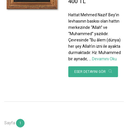
400 TL
Hattat Mehmed Nazif Bey’in
levhasının baskısı olan hattın
merkezinde “Allah” ve
“Muhammed” yazılıdır.
Çevresinde “Bu âlem (dünya)
her şey Allah'ın izni ile ayakta
durmaktadır. Hz. Muhammed
bir aynadır,
...
Devamını Oku
ESER DETAYINI GÖR
Sayfa
1