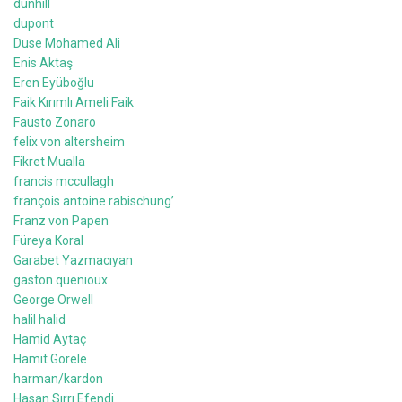
dunhill
dupont
Duse Mohamed Ali
Enis Aktaş
Eren Eyüboğlu
Faik Kırımlı Ameli Faik
Fausto Zonaro
felix von altersheim
Fikret Mualla
francis mccullagh
françois antoine rabischung’
Franz von Papen
Füreya Koral
Garabet Yazmacıyan
gaston quenioux
George Orwell
halil halid
Hamid Aytaç
Hamit Görele
harman/kardon
Hasan Sırrı Efendi