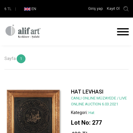
Giriş yap
Kayıt Ol
₺
TL
|
EN
Sayfa
1
HAT LEVHASI
CANLI ONLINE MÜZAYEDE / LIVE
ONLINE AUCTION 6.03.2021
Kategori:
Hat
Lot No: 277