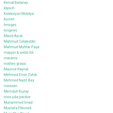
Kemal Batanay
klipsch
Koleksiyon Mobilya
Komet
limoges
longines
Macid Ayral
Mahmud Celaleddin
Mahmud Muhtar Paşa
mappin & webb ltd
marantz
matteo grassi
Maurice Raynal
Mehmed Emin Zühdi
Mehmed Nazif Bey
meissen
Memduh Kuzay
miss julia pardoe
Muhammed İmad
Mustafa Pilevneli