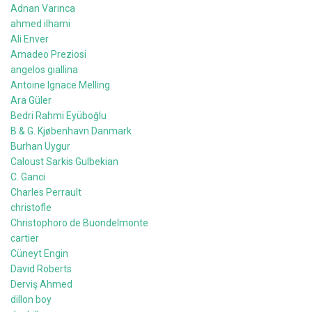
Adnan Varınca
ahmed ilhami
Ali Enver
Amadeo Preziosi
angelos giallina
Antoine Ignace Melling
Ara Güler
Bedri Rahmi Eyüboğlu
B & G. Kjøbenhavn Danmark
Burhan Uygur
Caloust Sarkis Gulbekian
C. Ganci
Charles Perrault
christofle
Christophoro de Buondelmonte
cartier
Cüneyt Engin
David Roberts
Derviş Ahmed
dillon boy