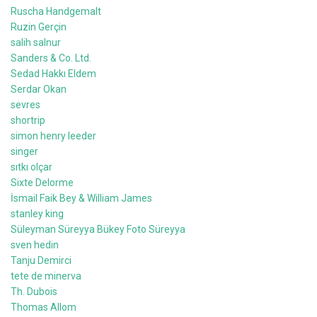
Ruscha Handgemalt
Ruzin Gerçin
salih salnur
Sanders & Co. Ltd.
Sedad Hakkı Eldem
Serdar Okan
sevres
shortrip
simon henry leeder
singer
sıtkı olçar
Sixte Delorme
İsmail Faik Bey & William James
stanley king
Süleyman Süreyya Bükey Foto Süreyya
sven hedin
Tanju Demirci
tete de minerva
Th. Dubois
Thomas Allom