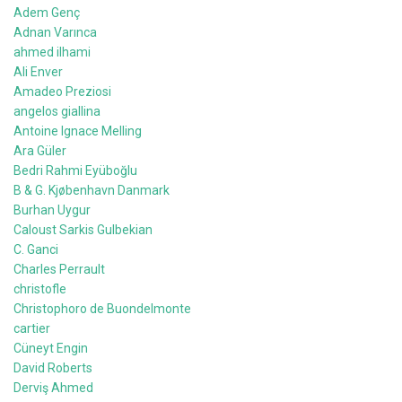
Adem Genç
Adnan Varınca
ahmed ilhami
Ali Enver
Amadeo Preziosi
angelos giallina
Antoine Ignace Melling
Ara Güler
Bedri Rahmi Eyüboğlu
B & G. Kjøbenhavn Danmark
Burhan Uygur
Caloust Sarkis Gulbekian
C. Ganci
Charles Perrault
christofle
Christophoro de Buondelmonte
cartier
Cüneyt Engin
David Roberts
Derviş Ahmed