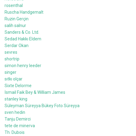
rosenthal
Ruscha Handgemalt
Ruzin Gerçin
salih salnur
Sanders & Co. Ltd.
Sedad Hakkı Eldem
Serdar Okan
sevres
shortrip
simon henry leeder
singer
sıtkı olçar
Sixte Delorme
İsmail Faik Bey & William James
stanley king
Süleyman Süreyya Bükey Foto Süreyya
sven hedin
Tanju Demirci
tete de minerva
Th. Dubois