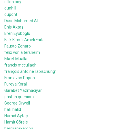
dillon boy
dunhill
dupont
Duse Mohamed Ali
Enis Aktaş
Eren Eyüboğlu
Faik Kırımlı Ameli Faik
Fausto Zonaro
felix von altersheim
Fikret Mualla
francis mccullagh
françois antoine rabischung’
Franz von Papen
Füreya Koral
Garabet Yazmacıyan
gaston quenioux
George Orwell
halil halid
Hamid Aytaç
Hamit Görele
harman/kardon