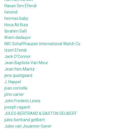
Hasan Sırrı Efendi
herend
hermes baby
Hoca Ali Rıza
İbrahim Safi
ilham dadaşov
IWC Schaffhausen International Watch Co
İzzet Efendi
Jack O’Connor
Jean Baptiste Van Mour
Jean Iten-Maritz
jens quistgaard
J. Happel
joan cornella
john carter
John Frederic Lewis
joseph raganti
JULES-BERTRAND & GASTON GELIBERT
jules-bertrand gelibert
Jules van Jouannin-Gaver