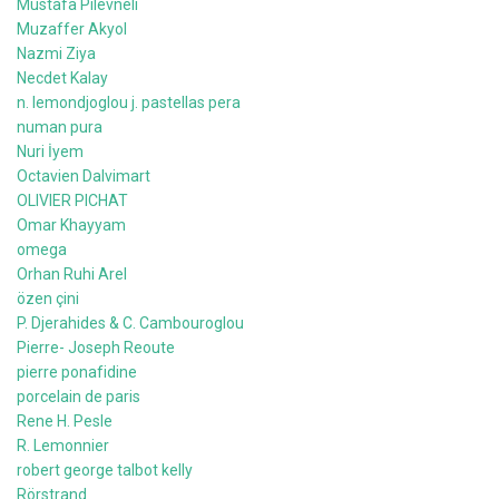
Mustafa Pilevneli
Muzaffer Akyol
Nazmi Ziya
Necdet Kalay
n. lemondjoglou j. pastellas pera
numan pura
Nuri İyem
Octavien Dalvimart
OLIVIER PICHAT
Omar Khayyam
omega
Orhan Ruhi Arel
özen çini
P. Djerahides & C. Cambouroglou
Pierre- Joseph Reoute
pierre ponafidine
porcelain de paris
Rene H. Pesle
R. Lemonnier
robert george talbot kelly
Rörstrand