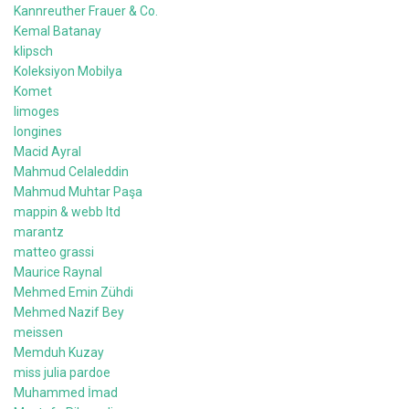
Kannreuther Frauer & Co.
Kemal Batanay
klipsch
Koleksiyon Mobilya
Komet
limoges
longines
Macid Ayral
Mahmud Celaleddin
Mahmud Muhtar Paşa
mappin & webb ltd
marantz
matteo grassi
Maurice Raynal
Mehmed Emin Zühdi
Mehmed Nazif Bey
meissen
Memduh Kuzay
miss julia pardoe
Muhammed İmad