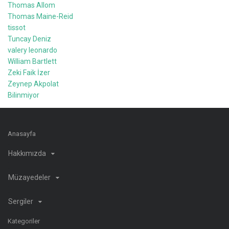
Thomas Allom
Thomas Maine-Reid
tissot
Tuncay Deniz
valery leonardo
William Bartlett
Zeki Faik İzer
Zeynep Akpolat
Bilinmiyor
Anasayfa
Hakkımızda
Müzayedeler
Sergiler
Kategoriler