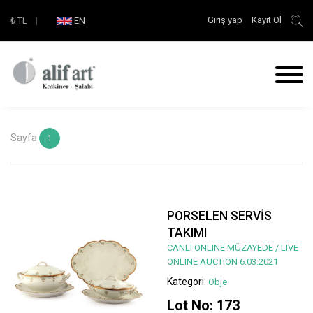
Giriş yap
Kayıt Ol
₺
TL
|
EN
Sayfa
1
PORSELEN SERVİS
TAKIMI
CANLI ONLINE MÜZAYEDE / LIVE
ONLINE AUCTION 6.03.2021
Kategori:
Obje
Lot No: 173