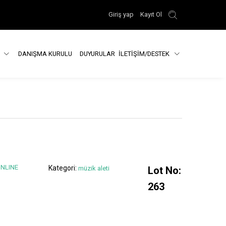
Giriş yap
Kayıt Ol
R
DANIŞMA KURULU
DUYURULAR
İLETİŞİM/DESTEK
ONLINE
Kategori:
müzik aleti
Lot No:
263