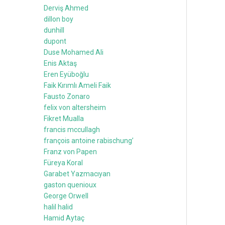
Derviş Ahmed
dillon boy
dunhill
dupont
Duse Mohamed Ali
Enis Aktaş
Eren Eyüboğlu
Faik Kırımlı Ameli Faik
Fausto Zonaro
felix von altersheim
Fikret Mualla
francis mccullagh
françois antoine rabischung’
Franz von Papen
Füreya Koral
Garabet Yazmacıyan
gaston quenioux
George Orwell
halil halid
Hamid Aytaç