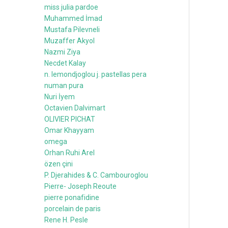
miss julia pardoe
Muhammed İmad
Mustafa Pilevneli
Muzaffer Akyol
Nazmi Ziya
Necdet Kalay
n. lemondjoglou j. pastellas pera
numan pura
Nuri İyem
Octavien Dalvimart
OLIVIER PICHAT
Omar Khayyam
omega
Orhan Ruhi Arel
özen çini
P. Djerahides & C. Cambouroglou
Pierre- Joseph Reoute
pierre ponafidine
porcelain de paris
Rene H. Pesle