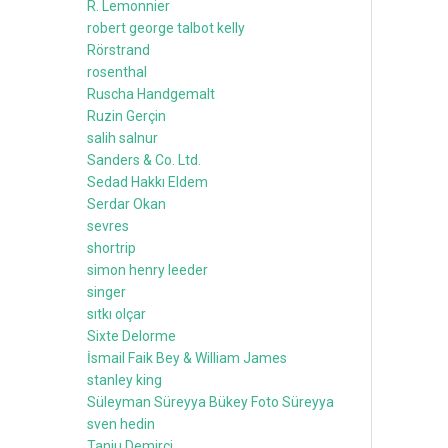
R. Lemonnier
robert george talbot kelly
Rörstrand
rosenthal
Ruscha Handgemalt
Ruzin Gerçin
salih salnur
Sanders & Co. Ltd.
Sedad Hakkı Eldem
Serdar Okan
sevres
shortrip
simon henry leeder
singer
sıtkı olçar
Sixte Delorme
İsmail Faik Bey & William James
stanley king
Süleyman Süreyya Bükey Foto Süreyya
sven hedin
Tanju Demirci