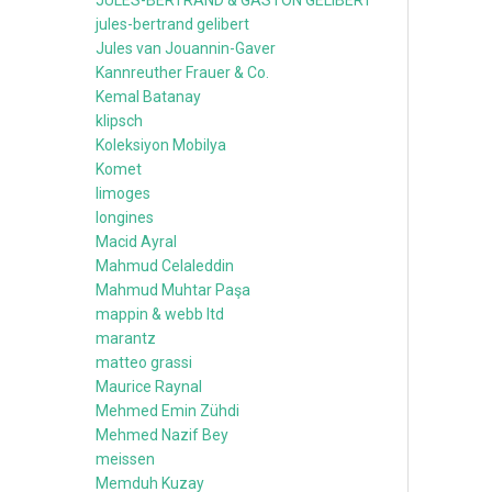
jules-bertrand gelibert
Jules van Jouannin-Gaver
Kannreuther Frauer & Co.
Kemal Batanay
klipsch
Koleksiyon Mobilya
Komet
limoges
longines
Macid Ayral
Mahmud Celaleddin
Mahmud Muhtar Paşa
mappin & webb ltd
marantz
matteo grassi
Maurice Raynal
Mehmed Emin Zühdi
Mehmed Nazif Bey
meissen
Memduh Kuzay