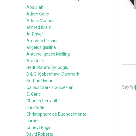
Abdullah
Adem Genç
Adnan Varınca
ahmed ilhami
Ali Enver
Amadeo Preziosi
angelos giallina
Antoine Ignace Melling
Ara Güler
Bedri Rahmi Eyüboğlu
B & G. Kjøbenhavn Danmark
Burhan Uygur
Sayfa
Caloust Sarkis Gulbekian
C. Ganci
Charles Perrault
christofle
Christophoro de Buondelmonte
cartier
Cüneyt Engin
David Roberts