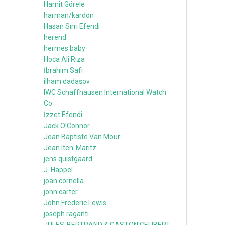
Hamit Görele
harman/kardon
Hasan Sırrı Efendi
herend
hermes baby
Hoca Ali Rıza
İbrahim Safi
ilham dadaşov
IWC Schaffhausen International Watch
Co
İzzet Efendi
Jack O’Connor
Jean Baptiste Van Mour
Jean Iten-Maritz
jens quistgaard
J. Happel
joan cornella
john carter
John Frederic Lewis
joseph raganti
JULES-BERTRAND & GASTON GELIBERT