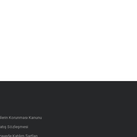
rilerin Korunması Kanunu
Satış Sözleşmesi
ayede Katılım Şartları