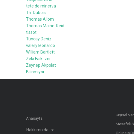
tete de minerva
Th. Dubois
Thomas Allom
Thomas Maine-Reid
tissot
Tuncay Deniz
valery leonardo
William Bartlett
Zeki Faik İzer
Zeynep Akpolat
Bilinmiyor
Kişisel Ve
Anasayfa
Mesafeli 
Hakkımızda
Online Müz