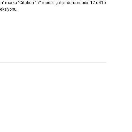
n” marka “Citation 17” model, çalışır durumdadır. 12 x 41 x
leksiyonu.