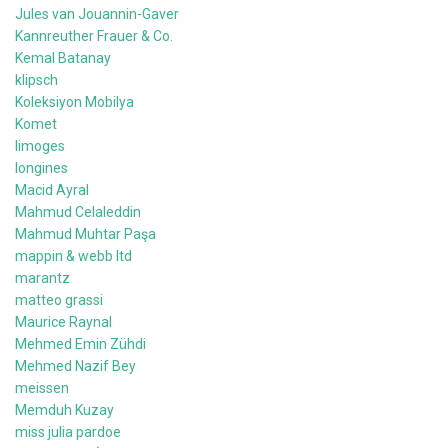
Jules van Jouannin-Gaver
Kannreuther Frauer & Co.
Kemal Batanay
klipsch
Koleksiyon Mobilya
Komet
limoges
longines
Macid Ayral
Mahmud Celaleddin
Mahmud Muhtar Paşa
mappin & webb ltd
marantz
matteo grassi
Maurice Raynal
Mehmed Emin Zühdi
Mehmed Nazif Bey
meissen
Memduh Kuzay
miss julia pardoe