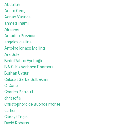
Abdullah
Adem Genç
Adnan Varınca
ahmed ilhami
Ali Enver
Amadeo Preziosi
angelos giallina
Antoine Ignace Melling
Ara Güler
Bedri Rahmi Eyüboğlu
B & G. Kjøbenhavn Danmark
Burhan Uygur
Caloust Sarkis Gulbekian
C. Ganci
Charles Perrault
christofle
Christophoro de Buondelmonte
cartier
Cüneyt Engin
David Roberts