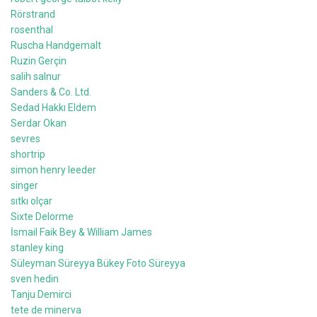
Rörstrand
rosenthal
Ruscha Handgemalt
Ruzin Gerçin
salih salnur
Sanders & Co. Ltd.
Sedad Hakkı Eldem
Serdar Okan
sevres
shortrip
simon henry leeder
singer
sıtkı olçar
Sixte Delorme
İsmail Faik Bey & William James
stanley king
Süleyman Süreyya Bükey Foto Süreyya
sven hedin
Tanju Demirci
tete de minerva