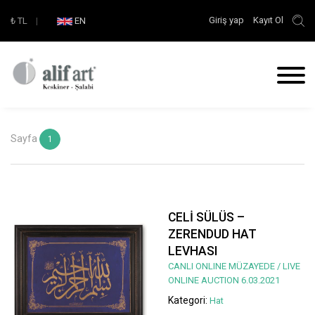
Giriş yap
Kayıt Ol
₺
TL
|
EN
Sayfa
1
CELİ SÜLÜS –
ZERENDUD HAT
LEVHASI
CANLI ONLINE MÜZAYEDE / LIVE
ONLINE AUCTION 6.03.2021
Kategori:
Hat