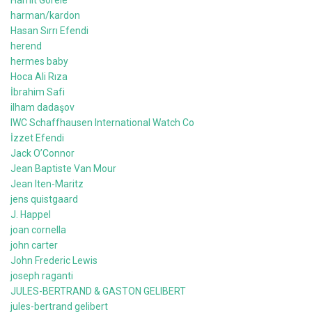
Hamit Görele
harman/kardon
Hasan Sırrı Efendi
herend
hermes baby
Hoca Ali Rıza
İbrahim Safi
ilham dadaşov
IWC Schaffhausen International Watch Co
İzzet Efendi
Jack O’Connor
Jean Baptiste Van Mour
Jean Iten-Maritz
jens quistgaard
J. Happel
joan cornella
john carter
John Frederic Lewis
joseph raganti
JULES-BERTRAND & GASTON GELIBERT
jules-bertrand gelibert