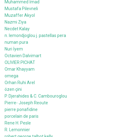
Muhammed İmad
Mustafa Pilevneli
Muzaffer Akyol
Nazmi Ziya
Necdet Kalay
n. lemondjoglou j. pastellas pera
numan pura
Nuri İyem
Octavien Dalvimart
OLIVIER PICHAT
Omar Khayyam
omega
Orhan Ruhi Arel
özen çini
P. Djerahides & C. Cambouroglou
Pierre- Joseph Reoute
pierre ponafidine
porcelain de paris
Rene H. Pesle
R. Lemonnier
robert george talbot kelly