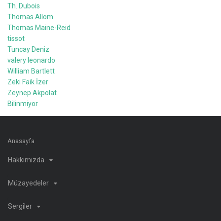
Th. Dubois
Thomas Allom
Thomas Maine-Reid
tissot
Tuncay Deniz
valery leonardo
William Bartlett
Zeki Faik İzer
Zeynep Akpolat
Bilinmiyor
Anasayfa
Hakkımızda
Müzayedeler
Sergiler