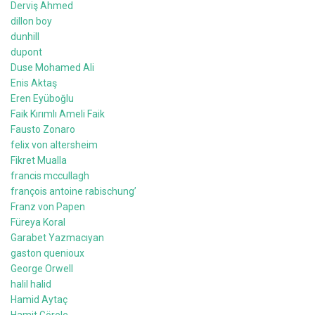
Derviş Ahmed
dillon boy
dunhill
dupont
Duse Mohamed Ali
Enis Aktaş
Eren Eyüboğlu
Faik Kırımlı Ameli Faik
Fausto Zonaro
felix von altersheim
Fikret Mualla
francis mccullagh
françois antoine rabischung’
Franz von Papen
Füreya Koral
Garabet Yazmacıyan
gaston quenioux
George Orwell
halil halid
Hamid Aytaç