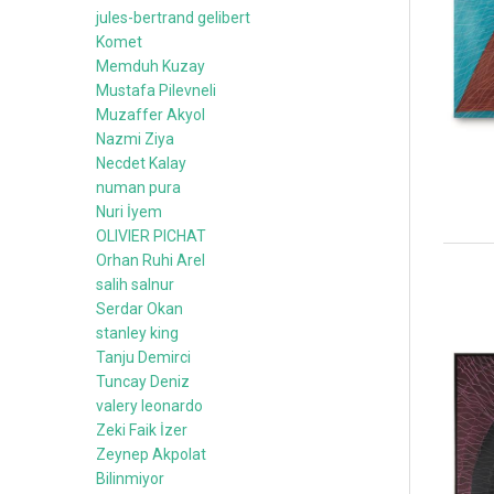
jules-bertrand gelibert
Komet
Memduh Kuzay
Mustafa Pilevneli
Muzaffer Akyol
Nazmi Ziya
Necdet Kalay
numan pura
Nuri İyem
OLIVIER PICHAT
Orhan Ruhi Arel
salih salnur
Serdar Okan
stanley king
Tanju Demirci
Tuncay Deniz
valery leonardo
Zeki Faik İzer
Zeynep Akpolat
Bilinmiyor