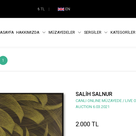
₺
TL
|
EN
ASAYFA
HAKKIMIZDA
MÜZAYEDELER
SERGİLER
KATEGORİLE
1
SALİH SALNUR
CANLI ONLINE MÜZAYEDE / LIVE 
AUCTION 6.03.2021
2.000 TL