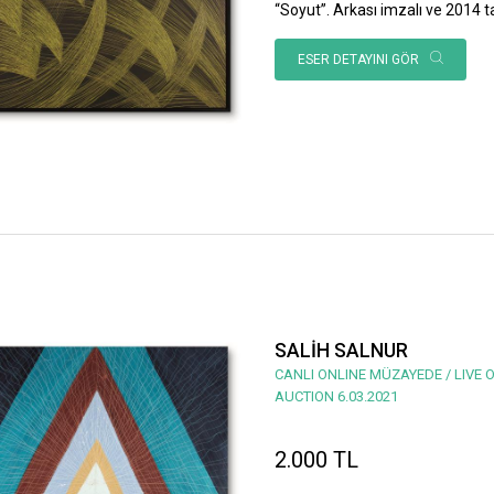
“Soyut”. Arkası imzalı ve 2014 ta
ESER DETAYINI GÖR
SALİH SALNUR
CANLI ONLINE MÜZAYEDE / LIVE 
AUCTION 6.03.2021
2.000 TL