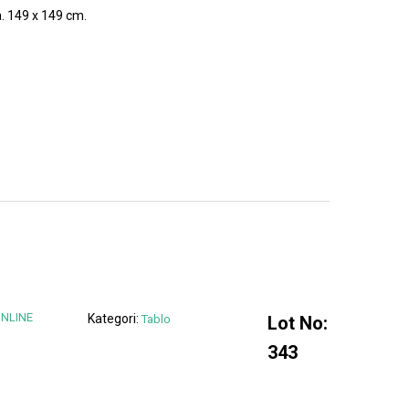
a. 149 x 149 cm.
ONLINE
Kategori:
Tablo
Lot No:
343