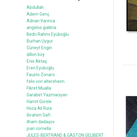
Abdullah
Adem Genç
Adnan Varınca
angelos giallina
Bedri Rahmi Eyüboğlu
Burhan Uygur
Cüneyt Engin
dillon boy
Enis Aktaş
Eren Eyüboğlu
Fausto Zonaro
felix von altersheim
Fikret Mualla
Garabet Yazmacıyan
Hamit Görele
Hoca Ali Rıza
İbrahim Safi
ilham dadaşov
joan cornella
JULES-BERTRAND & GASTON GELIBERT