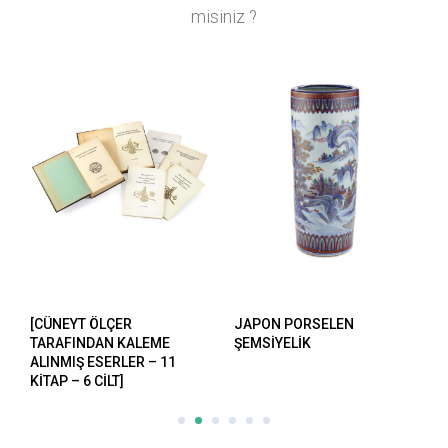
misiniz ?
[CÜNEYT ÖLÇER
JAPON PORSELEN
E
TARAFINDAN KALEME
ŞEMSİYELİK
ALINMIŞ ESERLER – 11
KİTAP – 6 CİLT]