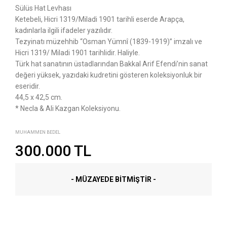
Sülüs Hat Levhası
Ketebeli, Hicri 1319/Miladi 1901 tarihli eserde Arapça,
kadınlarla ilgili ifadeler yazılıdır.
Tezyinatı müzehhib “Osman Yümnî (1839-1919)” imzalı ve
Hicri 1319/ Miladi 1901 tarihlidir. Haliyle.
Türk hat sanatının üstadlarından Bakkal Arif Efendi’nin sanat
değeri yüksek, yazıdaki kudretini gösteren koleksiyonluk bir
eseridir.
44,5 x 42,5 cm.
* Necla & Ali Kazgan Koleksiyonu.
MUHAMMEN BEDEL
300.000 TL
- MÜZAYEDE BITMIŞTIR -