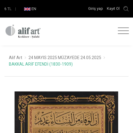
Giriş yap
Kayıt Ol
₺
TL
|
EN
Alif Art
24 MAYIS 2025 MÜZAYEDE 24.05.2025
BAKKAL ARİF EFENDİ (1830-1909)