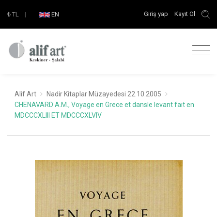
Giriş yap
Kayıt Ol
₺
TL
|
EN
Alif Art
Nadir Kitaplar Müzayedesi 22.10.2005
CHENAVARD A.M., Voyage en Grece et dansle levant fait en
MDCCCXLIII ET MDCCCXLVIV