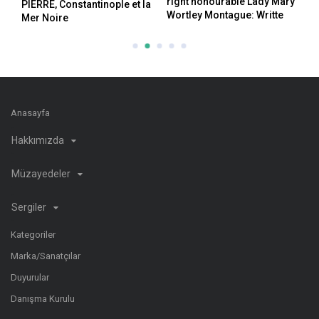
right honourable Lady Mary
PIERRE, Constantinople et la
Wortley Montague: Writte
Mer Noire
Anasayfa
Hakkımızda
Müzayedeler
Sergiler
Kategoriler
Marka/Sanatçılar
Duyurular
Danışma Kurulu