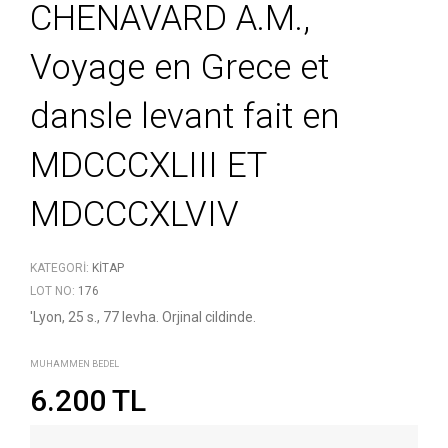
CHENAVARD A.M.,
Voyage en Grece et
dansle levant fait en
MDCCCXLIII ET
MDCCCXLVIV
KATEGORI:
KITAP
LOT NO:
176
'Lyon, 25 s., 77 levha. Orjinal cildinde.
MUHAMMEN BEDEL
6.200 TL