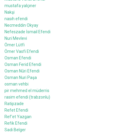
mustafa yalçıner
Nakşi
nasıh efendi
Necmeddin Okyay
Nefeszade İsmail Efendi
Nuri Mevlevi
Ömer Lütfi
Ömer Vasfi Efendi
Osman Efendi
Osman Ferid Efendi
Osman Nûri Efendi
Osman Nuri Paşa
osman vehbi
pir mehmed el müderris
rasim efendi (trabzonlu)
Ratipzade
Refet Efendi
Ref'et Yazgan
Refik Efendi
Sadi Belger