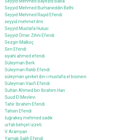
Seyyid Mehmed Bayezid Baba
Seyyid Mehmed Burhaneddin Belhi
Seyyid Mehmed Raşid Efendi
seyyid mehmet ilmi
Seyyid Mustafa Hulusi
Seyyid Ömer Zihni Efendi
Sezgin Malkoç
Sırrı Efendi
siyahi ahmed efendi
Süleyman Berk
Süleyman Ratib Efendi
süleyman şevket ibn-i mustafa el bosnevi
Süleyman Vasfi Efendi
Sultan Ahmed bin İbrahim Han
Suud El Mevlevi
Tahir İbrahim Efendi
Tahsin Efendi
tuğrakeş mehmed sadık
urfalı behçet izzeti
V. Aramyan
Yamak Salih Efendi