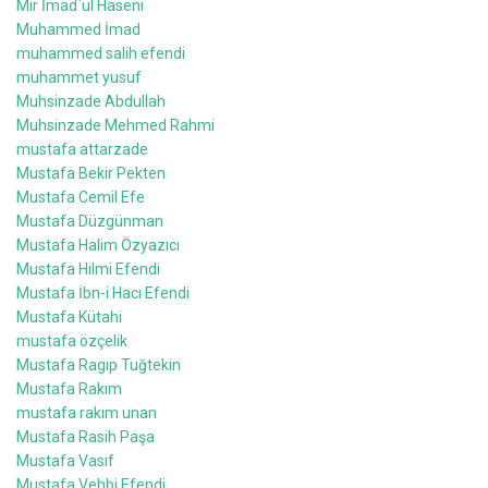
Mir İmad`ül Haseni
Muhammed İmad
muhammed salih efendi
muhammet yusuf
Muhsinzade Abdullah
Muhsinzade Mehmed Rahmi
mustafa attarzade
Mustafa Bekir Pekten
Mustafa Cemil Efe
Mustafa Düzgünman
Mustafa Halim Özyazıcı
Mustafa Hilmi Efendi
Mustafa İbn-i Hacı Efendi
Mustafa Kütahi
mustafa özçelik
Mustafa Ragıp Tuğtekin
Mustafa Rakım
mustafa rakım unan
Mustafa Rasih Paşa
Mustafa Vasıf
Mustafa Vehbi Efendi