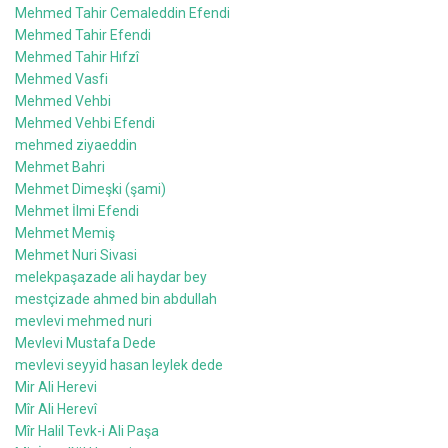
Mehmed Tahir Cemaleddin Efendi
Mehmed Tahir Efendi
Mehmed Tahir Hıfzî
Mehmed Vasfi
Mehmed Vehbi
Mehmed Vehbi Efendi
mehmed ziyaeddin
Mehmet Bahri
Mehmet Dimeşki (şami)
Mehmet İlmi Efendi
Mehmet Memiş
Mehmet Nuri Sivasi
melekpaşazade ali haydar bey
mestçizade ahmed bin abdullah
mevlevi mehmed nuri
Mevlevi Mustafa Dede
mevlevi seyyid hasan leylek dede
Mir Ali Herevi
Mîr Ali Herevî
Mîr Halil Tevk-i Ali Paşa