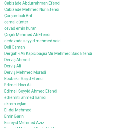
Cabizâde Abdurrahman Efendi
Cabizade Mehmed Nuri Efendi
Çarşambalı Arif
cemal günter
cevad emin hüran
Çırçırlı Mehmed Ali Efendi
dedezade seyyid mehmed said
Deli Osman
Dergah-ı Ali Kapıcıbaşısı Mir Mehmed Said Efendi
Derviş Ahmed
Derviş Ali
Derviş Mehmed Muradi
Ebubekir Raşid Efendi
Edirneli Hacı Ali
Edirneli Seyyid Ahmed Efendi
edremitli ahmed hamdi
ekrem eşkin
El-dai Mehmed
Emin Barın
Esseyid Mehmed Aziz