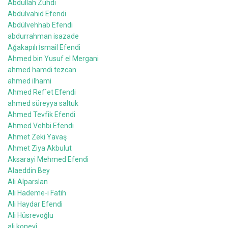
Abdullah Zühdi
Abdülvahid Efendi
Abdülvehhab Efendi
abdurrahman isazade
Ağakapılı İsmail Efendi
Ahmed bin Yusuf el Mergani
ahmed hamdi tezcan
ahmed ilhami
Ahmed Ref`et Efendi
ahmed süreyya saltuk
Ahmed Tevfik Efendi
Ahmed Vehbi Efendi
Ahmet Zeki Yavaş
Ahmet Ziya Akbulut
Aksarayi Mehmed Efendi
Alaeddin Bey
Ali Alparslan
Ali Hademe-i Fatih
Ali Haydar Efendi
Ali Hüsrevoğlu
ali konevî