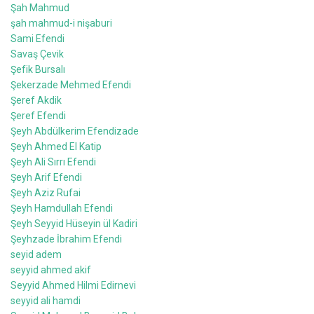
Şah Mahmud
şah mahmud-i nişaburi
Sami Efendi
Savaş Çevik
Şefik Bursalı
Şekerzade Mehmed Efendi
Şeref Akdik
Şeref Efendi
Şeyh Abdülkerim Efendizade
Şeyh Ahmed El Katip
Şeyh Ali Sırrı Efendi
Şeyh Arif Efendi
Şeyh Aziz Rufai
Şeyh Hamdullah Efendi
Şeyh Seyyid Hüseyin ül Kadiri
Şeyhzade İbrahim Efendi
seyid adem
seyyid ahmed akif
Seyyid Ahmed Hilmi Edirnevi
seyyid ali hamdi