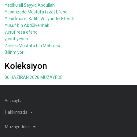
Yedikuleli Seyyid Abdullah
Yesarizade Mustafa İzzet Efendi
Yeşil İmaret Kâtibi Veliyüddin Efendi
Yusuf bin Abdülvehhab
yusuf resa efendi
yusuf yesari
Zaheki Mustafa bin Mehmed
Bilinmiyor
Koleksiyon
06 HAZİRAN 2026 MÜZAYEDE
Anasayfa
Hakkımızda
Müzayedeler