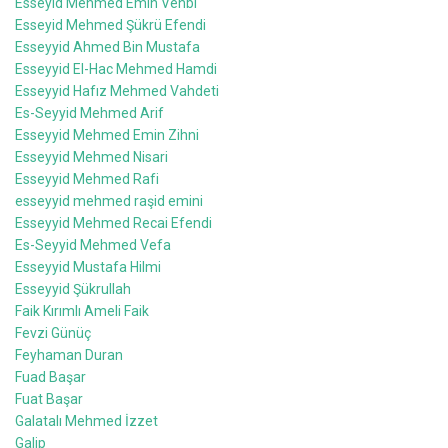
Esseyid Mehmed Emin Vehbi
Esseyid Mehmed Şükrü Efendi
Esseyyid Ahmed Bin Mustafa
Esseyyid El-Hac Mehmed Hamdi
Esseyyid Hafız Mehmed Vahdeti
Es-Seyyid Mehmed Arif
Esseyyid Mehmed Emin Zihni
Esseyyid Mehmed Nisari
Esseyyid Mehmed Rafi
esseyyid mehmed raşid emini
Esseyyid Mehmed Recai Efendi
Es-Seyyid Mehmed Vefa
Esseyyid Mustafa Hilmi
Esseyyid Şükrullah
Faik Kırımlı Ameli Faik
Fevzi Günüç
Feyhaman Duran
Fuad Başar
Fuat Başar
Galatalı Mehmed İzzet
Galip