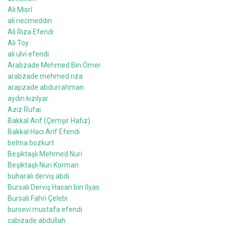
Ali Mısrî
ali necmeddin
Ali Rıza Efendi
Ali Toy
ali ulvi efendi
Arabzade Mehmed Bin Ömer
arabzade mehmed rıza
arapzade abdurrahman
aydın kızılyar
Aziz Rufai
Bakkal Arif (Çemşir Hafız)
Bakkal Hacı Arif Efendi
belma bozkurt
Beşiktaşlı Mehmed Nuri
Beşiktaşlı Nuri Korman
buharalı derviş abdi
Bursalı Derviş Hasan bin İlyas
Bursalı Fahri Çelebi
bursevi mustafa efendi
cabizade abdullah