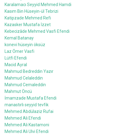
Karalamacı Seyyid Mehmed Hamdi
Kasım Bin Hüseyin-ül Tebrizi
Katipzade Mehmed Refi
Kazasker Mustafa İzzet
Kebecizâde Mehmed Vasfi Efendi
Kemal Batanay
konevi hüseyin öksüz
Laz Ömer Vasfi
Lütfi Efendi
Macid Ayral
Mahmud Bedreddin Yazır
Mahmud Celaleddin
Mahmud Cemaleddin
Mahmut Öncü
İmamzade Mustafa Efendi
manastırlı seyyid tevfik
Mehmed Abdülaziz Rufai
Mehmed Ali Efendi
Mehmed Ali Kastamoni
Mehmed Ali Ulvi Efendi