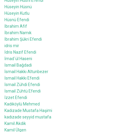
Hüseyin Hüsni Efendi
Hüseyin Hüsnü
Hüseyin Kutlu
Hüsnü Efendi
İbrahim Afif
İbrahim Namık
İbrahim Şükri Efendi
idris mir
İdris Nazif Efendi
İmad`ül Haseni
İsmail Bağdadi
İsmail Hakkı Altunbezer
İsmail Hakkı Efendi
İsmail Zühdi Efendi
İsmail Zühtü Efendi
İzzet Efendi
Kadıköylü Mehmed
Kadızade Mustafa Haşimi
kadızade seyyid mustafa
Kamil Akdik
Kamil Ülgen