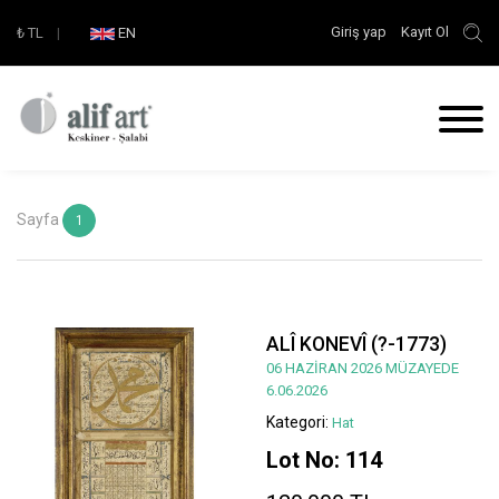
Giriş yap
Kayıt Ol
₺
TL
|
EN
Sayfa
1
ALÎ KONEVÎ (?-1773)
06 HAZİRAN 2026 MÜZAYEDE
6.06.2026
Kategori:
Hat
Lot No: 114