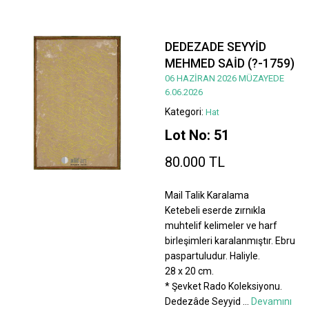
DEDEZADE SEYYİD
MEHMED SAİD (?-1759)
06 HAZİRAN 2026 MÜZAYEDE
6.06.2026
Kategori:
Hat
Lot No: 51
80.000 TL
Mail Talik Karalama
Ketebeli eserde zırnıkla
muhtelif kelimeler ve harf
birleşimleri karalanmıştır. Ebru
paspartuludur. Haliyle.
28 x 20 cm.
* Şevket Rado Koleksiyonu.
Dedezâde Seyyid
...
Devamını