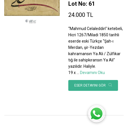
Lot No: 61
24.000 TL
“Mahmud Celaleddin” ketebeli,
Hicri 1267/Miladi 1850 tarihli
eserde eski Türkçe “Şah-ı
Merdan, şir-Yezdan
kahramansın Ya Ali / Zülfikar
tığ ile sahipkıransın Ya Ali”
yazılıdır. Haliyle.
19 x
...
Devamını Oku
ESER DETAYINI GÖR