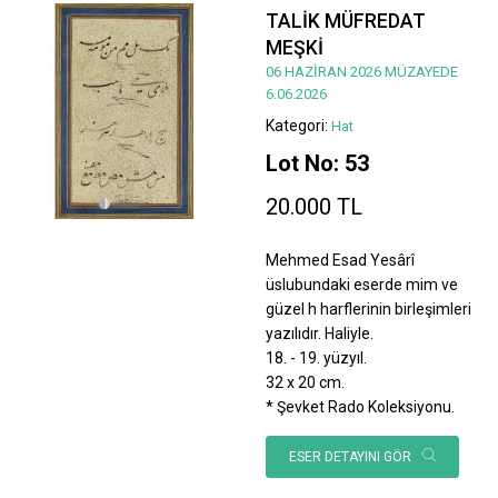
TALİK MÜFREDAT
MEŞKİ
06 HAZİRAN 2026 MÜZAYEDE
6.06.2026
Kategori:
Hat
Lot No: 53
20.000 TL
Mehmed Esad Yesârî
üslubundaki eserde mim ve
güzel h harflerinin birleşimleri
yazılıdır. Haliyle.
18. - 19. yüzyıl.
32 x 20 cm.
* Şevket Rado Koleksiyonu.
ESER DETAYINI GÖR