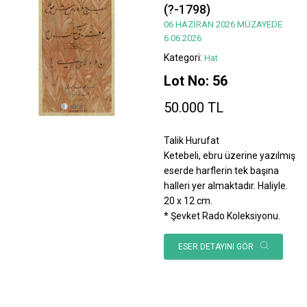
(?-1798)
06 HAZİRAN 2026 MÜZAYEDE
6.06.2026
Kategori:
Hat
Lot No: 56
50.000 TL
Talik Hurufat
Ketebeli, ebru üzerine yazılmış
eserde harflerin tek başına
halleri yer almaktadır. Haliyle.
20 x 12 cm.
* Şevket Rado Koleksiyonu.
ESER DETAYINI GÖR