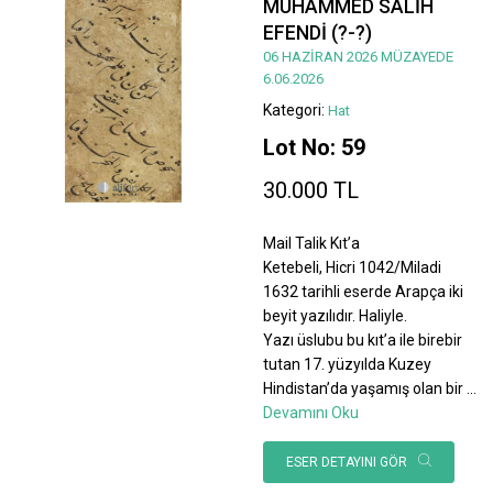
MUHAMMED SALİH
EFENDİ (?-?)
06 HAZİRAN 2026 MÜZAYEDE
6.06.2026
Kategori:
Hat
Lot No: 59
30.000 TL
Mail Talik Kıt’a
Ketebeli, Hicri 1042/Miladi
1632 tarihli eserde Arapça iki
beyit yazılıdır. Haliyle.
Yazı üslubu bu kıt’a ile birebir
tutan 17. yüzyılda Kuzey
Hindistan’da yaşamış olan bir
...
Devamını Oku
ESER DETAYINI GÖR