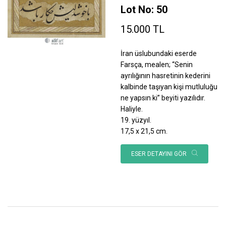
Lot No: 50
15.000 TL
İran üslubundaki eserde
Farsça, mealen; “Senin
ayrılığının hasretinin kederini
kalbinde taşıyan kişi mutluluğu
ne yapsın ki” beyiti yazılıdır.
Haliyle.
19. yüzyıl.
17,5 x 21,5 cm.
ESER DETAYINI GÖR