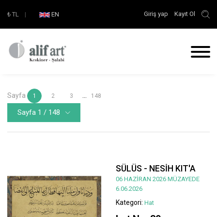
Giriş yap
Kayıt Ol
₺
TL
|
EN
Sayfa
...
1
2
3
148
Sayfa 1 / 148
SÜLÜS - NESİH KIT'A
06 HAZİRAN 2026 MÜZAYEDE
6.06.2026
Kategori:
Hat