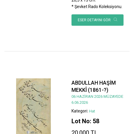
* Şevket Rado Koleksiyonu.
ESER DETAYINI GÖR
ABDULLAH HAŞİM
MEKKÎ (1861-?)
06 HAZİRAN 2026 MÜZAYEDE
6.06.2026
Kategori:
Hat
Lot No: 58
20.000 TL