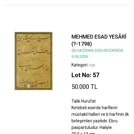
MEHMED ESAD YESÂRÎ
(?-1798)
06 HAZİRAN 2026 MÜZAYEDE
6.06.2026
Kategori:
Hat
Lot No: 57
50.000 TL
Talik Hurufat
Ketebeli eserde harflerin
müstakil halleri ve b harfinin ilk
birleşimleri yazılıdır. Ebru
paspartuludur. Haliyle.
20,5 x 13 cm.