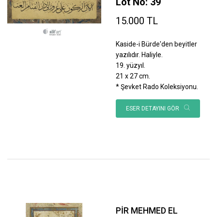
Lot No: 39
15.000 TL
Kaside-i Bürde'den beyitler
yazılıdır. Haliyle.
19. yüzyıl.
21 x 27 cm.
* Şevket Rado Koleksiyonu.
ESER DETAYINI GÖR
PİR MEHMED EL