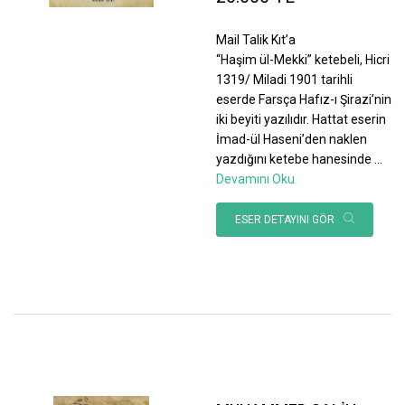
Mail Talik Kıt’a
“Haşim ül-Mekki” ketebeli, Hicri
1319/ Miladi 1901 tarihli
eserde Farsça Hafız-ı Şirazi’nin
iki beyiti yazılıdır. Hattat eserin
İmad-ül Haseni’den naklen
yazdığını ketebe hanesinde
...
Devamını Oku
ESER DETAYINI GÖR