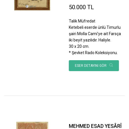
50.000 TL
Talik Müfredat
Ketebeli eserde ünlü Timurlu
şairi Molla Cami’ye ait Farsça
iki beyit yazılıdır. Haliyle.
30 x 20 cm.
* Şevket Rado Koleksiyonu.
ESER DETAYINI GÖR
MEHMED ESAD YESÂRÎ