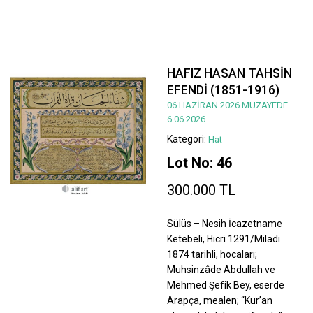
HAFIZ HASAN TAHSİN
EFENDİ (1851-1916)
06 HAZİRAN 2026 MÜZAYEDE
6.06.2026
Kategori:
Hat
Lot No: 46
300.000 TL
Sülüs – Nesih İcazetname
Ketebeli, Hicri 1291/Miladi
1874 tarihli, hocaları;
Muhsinzâde Abdullah ve
Mehmed Şefik Bey, eserde
Arapça, mealen; “Kur’an