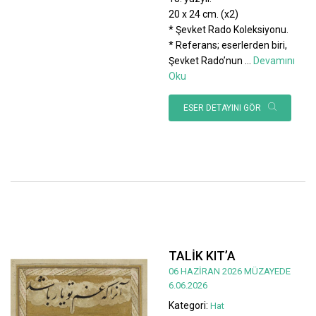
20 x 24 cm. (x2)
* Şevket Rado Koleksiyonu.
* Referans; eserlerden biri,
Şevket Rado’nun
...
Devamını
Oku
ESER DETAYINI GÖR
TALİK KIT’A
06 HAZİRAN 2026 MÜZAYEDE
6.06.2026
Kategori:
Hat