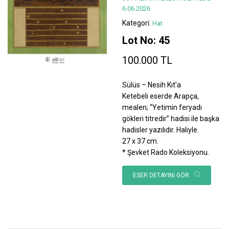
6.06.2026
Kategori:
Hat
Lot No: 45
100.000 TL
Sülüs – Nesih Kıt’a
Ketebeli eserde Arapça,
mealen; “Yetimin feryadı
gökleri titredir” hadisi ile başka
hadisler yazılıdır. Haliyle.
27 x 37 cm.
* Şevket Rado Koleksiyonu.
ESER DETAYINI GÖR