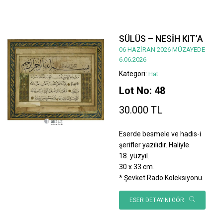
SÜLÜS – NESİH KIT’A
06 HAZİRAN 2026 MÜZAYEDE
6.06.2026
Kategori:
Hat
Lot No: 48
30.000 TL
Eserde besmele ve hadis-i
şerifler yazılıdır. Haliyle.
18. yüzyıl.
30 x 33 cm.
* Şevket Rado Koleksiyonu.
ESER DETAYINI GÖR