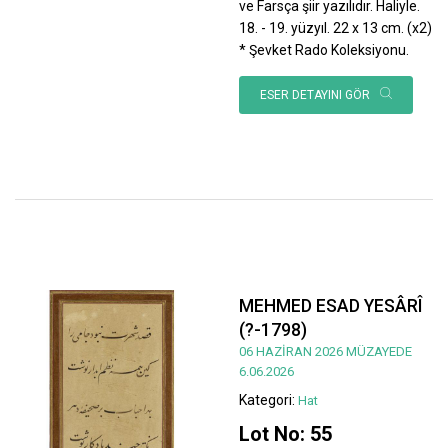
ve Farsça şiir yazılıdır. Haliyle.
18. - 19. yüzyıl. 22 x 13 cm. (x2)
* Şevket Rado Koleksiyonu.
ESER DETAYINI GÖR
MEHMED ESAD YESÂRÎ
(?-1798)
06 HAZİRAN 2026 MÜZAYEDE
6.06.2026
Kategori:
Hat
Lot No: 55