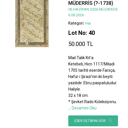
MÜDERRİS (?-1738)
06 HAZİRAN 2026 MÜZAYEDE
6.06.2026
Kategori:
Hat
Lot No: 40
50.000 TL
Mail Talik Kıt’a
Ketebeli, Hicri 1117/Miladi
1705 tarihli eserde Farsça,
Hafız-i Şirazi’nin iki beyiti
yazılıdır. Ebru paspatuludur.
Haliyle.
32 x 18 cm.
* Şevket Rado Koleksiyonu.
...
Devamını Oku
ESER DETAYINI GÖR