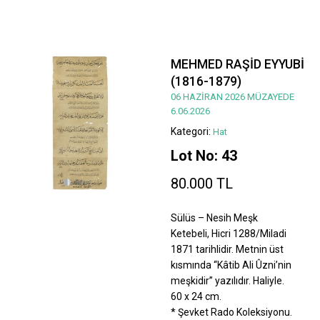
MEHMED RAŞİD EYYUBİ
(1816-1879)
06 HAZİRAN 2026 MÜZAYEDE
6.06.2026
Kategori:
Hat
Lot No: 43
80.000 TL
Sülüs – Nesih Meşk
Ketebeli, Hicri 1288/Miladi
1871 tarihlidir. Metnin üst
kısmında “Kâtib Ali Ûzni’nin
meşkidir” yazılıdır. Haliyle.
60 x 24 cm.
* Şevket Rado Koleksiyonu.