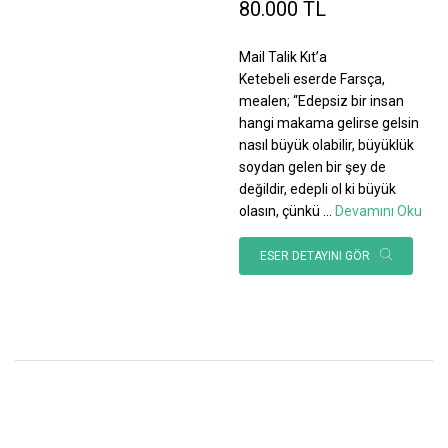
80.000 TL
Mail Talik Kıt’a
Ketebeli eserde Farsça,
mealen; “Edepsiz bir insan
hangi makama gelirse gelsin
nasıl büyük olabilir, büyüklük
soydan gelen bir şey de
değildir, edepli ol ki büyük
olasın, çünkü
...
Devamını Oku
ESER DETAYINI GÖR