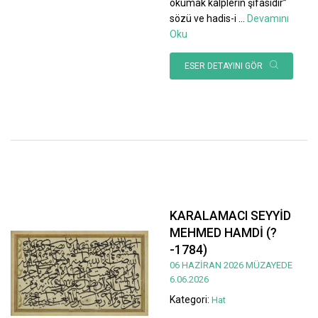
okumak kalplerin şifasıdır”
sözü ve hadis-i
...
Devamını
Oku
ESER DETAYINI GÖR
KARALAMACI SEYYİD
MEHMED HAMDİ (?
-1784)
06 HAZİRAN 2026 MÜZAYEDE
6.06.2026
Kategori:
Hat