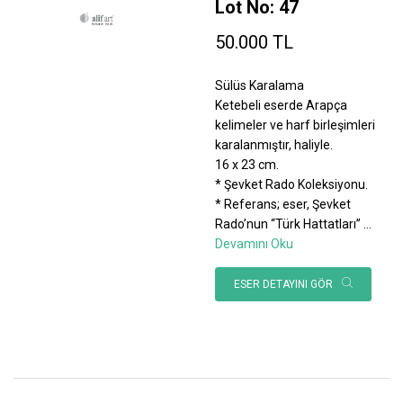
Lot No: 47
50.000 TL
Sülüs Karalama
Ketebeli eserde Arapça
kelimeler ve harf birleşimleri
karalanmıştır, haliyle.
16 x 23 cm.
* Şevket Rado Koleksiyonu.
* Referans; eser, Şevket
Rado’nun “Türk Hattatları”
...
Devamını Oku
ESER DETAYINI GÖR