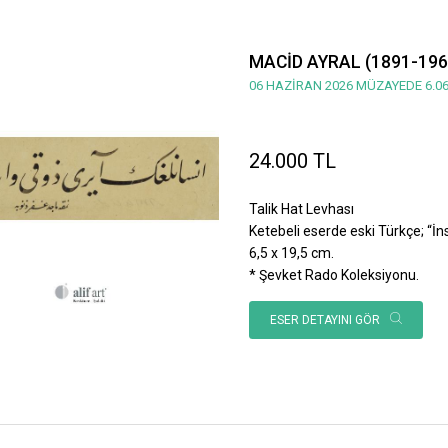
MACİD AYRAL (1891-196
06 HAZİRAN 2026 MÜZAYEDE 6.06
24.000 TL
Talik Hat Levhası
Ketebeli eserde eski Türkçe; “İnsan
6,5 x 19,5 cm.
* Şevket Rado Koleksiyonu.
ESER DETAYINI GÖR