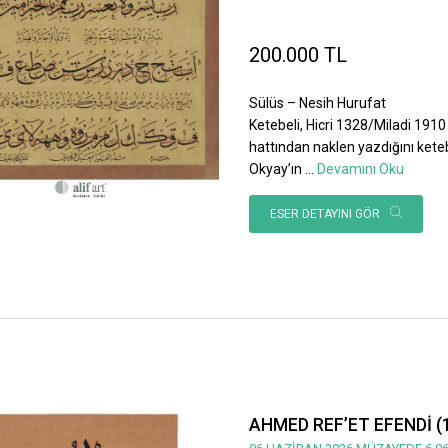
200.000 TL
Sülüs – Nesih Hurufat
Ketebeli, Hicri 1328/Miladi 1910 
hattından naklen yazdığını ket
Okyay’ın
...
Devamını Oku
ESER DETAYINI GÖR
AHMED REF’ET EFENDİ (