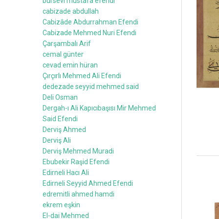
bursevi mustafa efendi
cabizade abdullah
Cabizâde Abdurrahman Efendi
Cabizade Mehmed Nuri Efendi
Çarşambalı Arif
cemal günter
cevad emin hüran
Çırçırlı Mehmed Ali Efendi
dedezade seyyid mehmed said
Deli Osman
Dergah-ı Ali Kapıcıbaşısı Mir Mehmed
Said Efendi
Derviş Ahmed
Derviş Ali
Derviş Mehmed Muradi
Ebubekir Raşid Efendi
Edirneli Hacı Ali
Edirneli Seyyid Ahmed Efendi
edremitli ahmed hamdi
ekrem eşkin
El-dai Mehmed