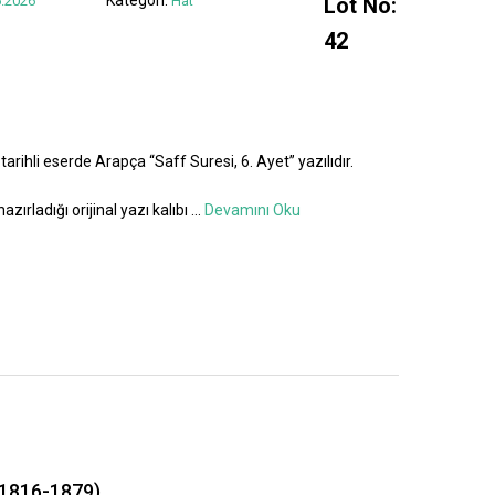
.2026
Hat
Lot No:
42
tarihli eserde Arapça “Saff Suresi, 6. Ayet” yazılıdır.
azırladığı orijinal yazı kalıbı
...
Devamını Oku
1816-1879)