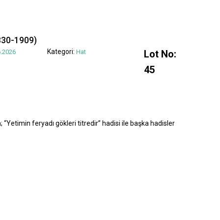
830-1909)
Kategori:
.2026
Hat
Lot No:
45
“Yetimin feryadı gökleri titredir” hadisi ile başka hadisler