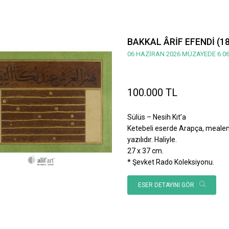
BAKKAL ÂRİF EFENDİ (1
06 HAZİRAN 2026 MÜZAYEDE 6.06
100.000 TL
Sülüs – Nesih Kıt’a
Ketebeli eserde Arapça, mealen; 
yazılıdır. Haliyle.
27 x 37 cm.
* Şevket Rado Koleksiyonu.
ESER DETAYINI GÖR