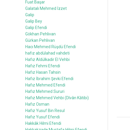
Fuat Başar
Galatalı Mehmed İzzet
Galip
Galip Bey
Galip Efendi
Gökhan Pehlivan
Gürkan Pehlivan
Hacı Mehmed Rüşdü Efendi
hafız abdülahad vahdeti
Hafız Aldülkadir El Vehbi
Hafız Fehmi Efendi
Hafız Hasan Tahsin
Hafız İbrahim Şevki Efendi
Hafız Mehmed Efendi
Hafız Mehmed Sururi
Hafız Mehmed Vehbi (Dîvân Kâtibi)
Hafız Osman
Hafız Yusuf Bin Resul
Hafız Yusuf Efendi
Hakkâk Hilmi Efendi
Hakkakzade Mustafa Hilmi Efendi