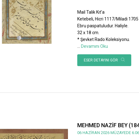
Mail Talik Kıt’a
Ketebeli, Hicri 1117/Miladi 1705 ta
Ebru paspatuludur. Haliyle.
32 x 18 cm.
* Şevket Rado Koleksiyonu.
...
Devamını Oku
ESER DETAYINI GÖR
MEHMED NAZİF BEY (184
06 HAZİRAN 2026 MÜZAYEDE 6.06