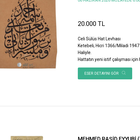
06 HAZİRAN 2026 MÜZAYEDE 6.06
20.000 TL
Celi Sülüs Hat Levhası
Ketebeli, Hicri 1366/Miladi 1947 
Haliyle.
Hattatın yeni istif çalışması için h
ESER DETAYINI GÖR
MEHMED RAŞİD EYYUBİ (