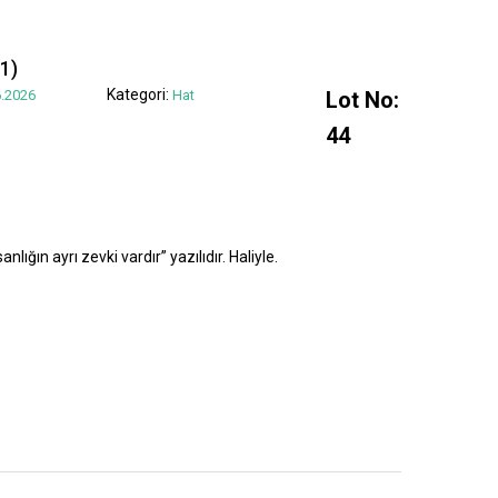
1)
Kategori:
.2026
Hat
Lot No:
44
lığın ayrı zevki vardır” yazılıdır. Haliyle.