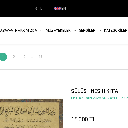
₺
TL
|
EN
ASAYFA
HAKKIMIZDA
MÜZAYEDELER
SERGİLER
KATEGORİLE
...
1
2
3
148
SÜLÜS - NESİH KIT'A
06 HAZİRAN 2026 MÜZAYEDE 6.06
15.000 TL