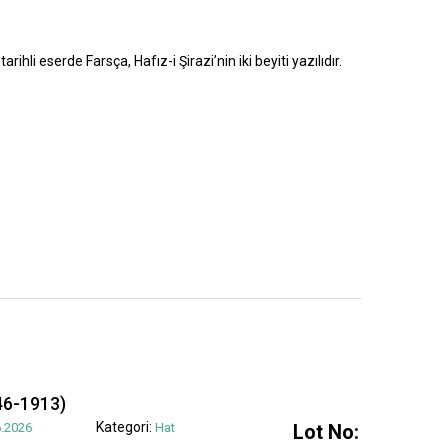
rihli eserde Farsça, Hafız-i Şirazi’nin iki beyiti yazılıdır.
6-1913)
Kategori:
.2026
Hat
Lot No: