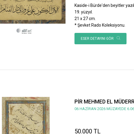
Kaside-i Bürde'den beyitler yazılı
19. yüzyıl.
21 x 27 cm.
* Şevket Rado Koleksiyonu.
ESER DETAYINI GÖR
PİR MEHMED EL MÜDERRİ
06 HAZİRAN 2026 MÜZAYEDE 6.06
50.000 TL