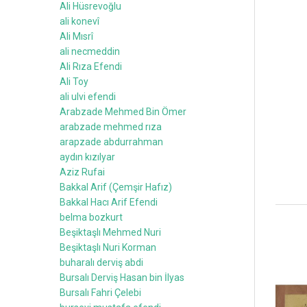
Ali Hüsrevoğlu
ali konevî
Ali Mısrî
ali necmeddin
Ali Rıza Efendi
Ali Toy
ali ulvi efendi
Arabzade Mehmed Bin Ömer
arabzade mehmed rıza
arapzade abdurrahman
aydın kızılyar
Aziz Rufai
Bakkal Arif (Çemşir Hafız)
Bakkal Hacı Arif Efendi
belma bozkurt
Beşiktaşlı Mehmed Nuri
Beşiktaşlı Nuri Korman
buharalı derviş abdi
Bursalı Derviş Hasan bin İlyas
Bursalı Fahri Çelebi