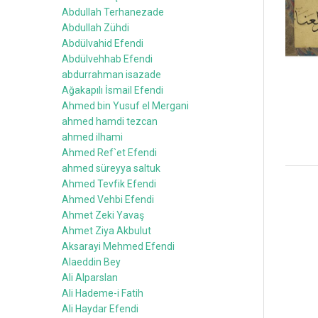
Abdullah Terhanezade
Abdullah Zühdi
Abdülvahid Efendi
Abdülvehhab Efendi
abdurrahman isazade
Ağakapılı İsmail Efendi
Ahmed bin Yusuf el Mergani
ahmed hamdi tezcan
ahmed ilhami
Ahmed Ref`et Efendi
ahmed süreyya saltuk
Ahmed Tevfik Efendi
Ahmed Vehbi Efendi
Ahmet Zeki Yavaş
Ahmet Ziya Akbulut
Aksarayi Mehmed Efendi
Alaeddin Bey
Ali Alparslan
Ali Hademe-i Fatih
Ali Haydar Efendi