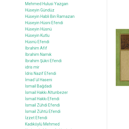
Mehmed Hulusi Yazgan
Hüseyin Gündüz
Hüseyin Habli Bin Ramazan
Hüseyin Hüsni Efendi
Hüseyin Hüsnü
Hüseyin Kutlu
Hüsnü Efendi
İbrahim Afif
İbrahim Namık
İbrahim Şükri Efendi
idris mir
İdris Nazif Efendi
İmad`ül Haseni
İsmail Bağdadi
İsmail Hakkı Altunbezer
İsmail Hakkı Efendi
İsmail Zühdi Efendi
İsmail Zühtü Efendi
İzzet Efendi
Kadıköylü Mehmed