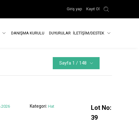
Giriş yap
Kayıt Ol
R
DANIŞMA KURULU
DUYURULAR
İLETİŞİM/DESTEK
Sayfa 1 / 148
Kategori:
.2026
Hat
Lot No:
39