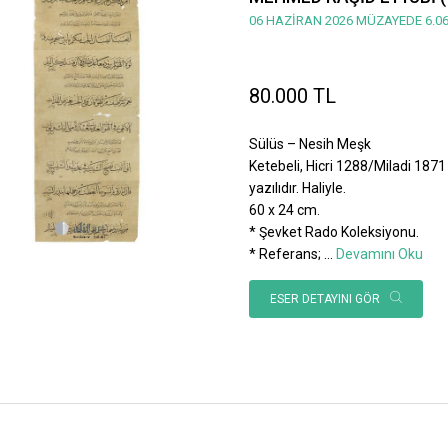
06 HAZİRAN 2026 MÜZAYEDE 6.06
80.000 TL
Sülüs – Nesih Meşk
Ketebeli, Hicri 1288/Miladi 1871 
yazılıdır. Haliyle.
60 x 24 cm.
* Şevket Rado Koleksiyonu.
* Referans;
...
Devamını Oku
ESER DETAYINI GÖR