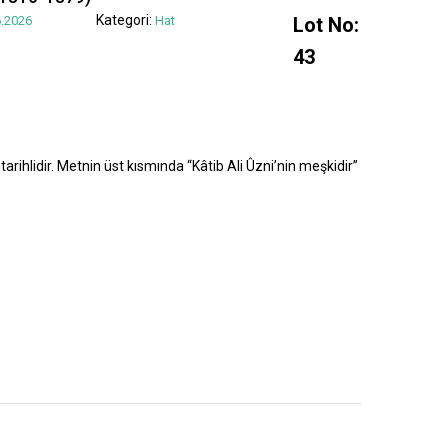
Kategori:
.2026
Hat
Lot No:
43
tarihlidir. Metnin üst kısmında “Kâtib Ali Ûzni’nin meşkidir”