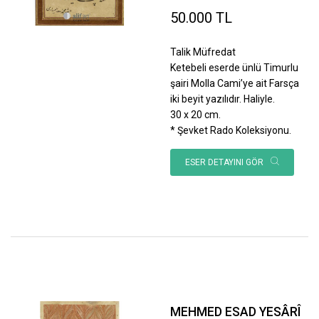
50.000 TL
Talik Müfredat
Ketebeli eserde ünlü Timurlu
şairi Molla Cami’ye ait Farsça
iki beyit yazılıdır. Haliyle.
30 x 20 cm.
* Şevket Rado Koleksiyonu.
ESER DETAYINI GÖR
MEHMED ESAD YESÂRÎ