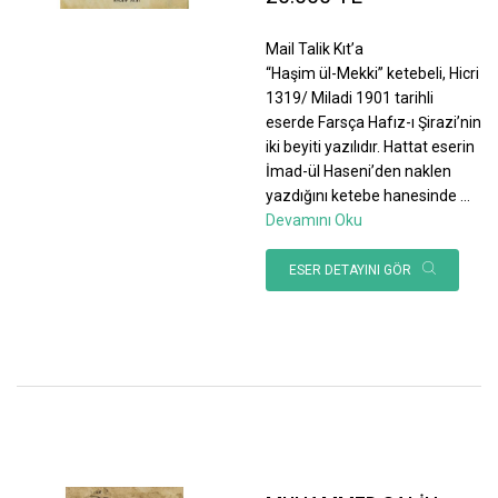
Mail Talik Kıt’a
“Haşim ül-Mekki” ketebeli, Hicri
1319/ Miladi 1901 tarihli
eserde Farsça Hafız-ı Şirazi’nin
iki beyiti yazılıdır. Hattat eserin
İmad-ül Haseni’den naklen
yazdığını ketebe hanesinde
...
Devamını Oku
ESER DETAYINI GÖR