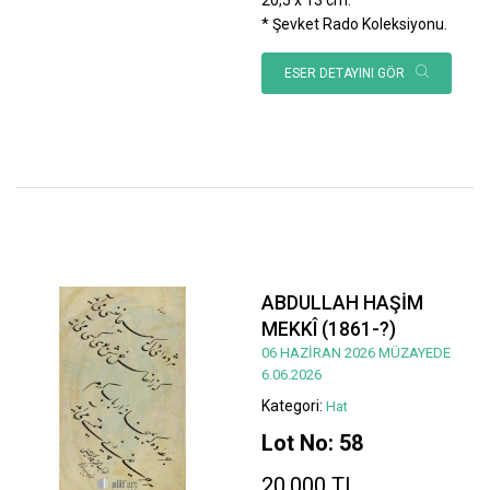
* Şevket Rado Koleksiyonu.
ESER DETAYINI GÖR
ABDULLAH HAŞİM
MEKKÎ (1861-?)
06 HAZİRAN 2026 MÜZAYEDE
6.06.2026
Kategori:
Hat
Lot No: 58
20.000 TL