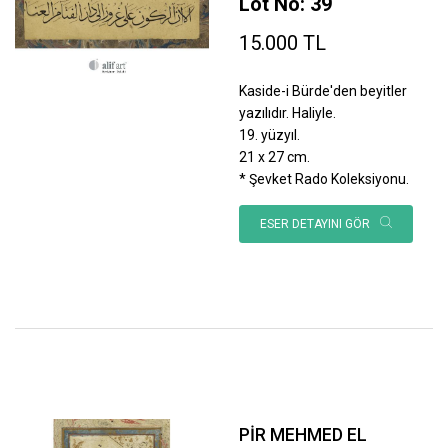
Lot No: 39
15.000 TL
Kaside-i Bürde'den beyitler
yazılıdır. Haliyle.
19. yüzyıl.
21 x 27 cm.
* Şevket Rado Koleksiyonu.
ESER DETAYINI GÖR
PİR MEHMED EL