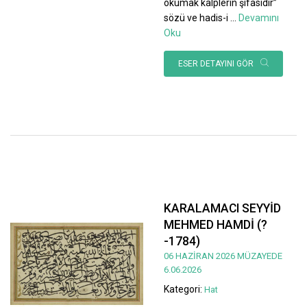
okumak kalplerin şifasıdır”
sözü ve hadis-i
...
Devamını
Oku
ESER DETAYINI GÖR
KARALAMACI SEYYİD
MEHMED HAMDİ (?
-1784)
06 HAZİRAN 2026 MÜZAYEDE
6.06.2026
Kategori:
Hat