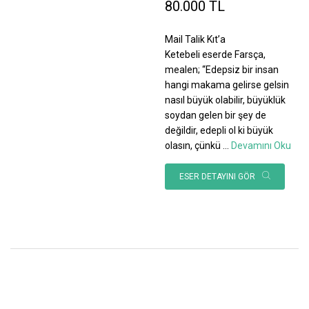
80.000 TL
Mail Talik Kıt’a
Ketebeli eserde Farsça,
mealen; “Edepsiz bir insan
hangi makama gelirse gelsin
nasıl büyük olabilir, büyüklük
soydan gelen bir şey de
değildir, edepli ol ki büyük
olasın, çünkü
...
Devamını Oku
ESER DETAYINI GÖR