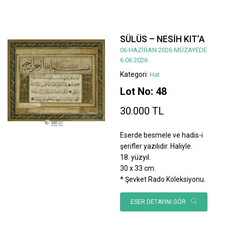
SÜLÜS – NESİH KIT’A
06 HAZİRAN 2026 MÜZAYEDE
6.06.2026
Kategori:
Hat
Lot No: 48
30.000 TL
Eserde besmele ve hadis-i
şerifler yazılıdır. Haliyle.
18. yüzyıl.
30 x 33 cm.
* Şevket Rado Koleksiyonu.
ESER DETAYINI GÖR