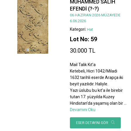
MUHAMMED SALİH
EFENDİ (?-?)
06 HAZİRAN 2026 MÜZAYEDE
6.06.2026
Kategori:
Hat
Lot No: 59
30.000 TL
Mail Talik Kıt’a
Ketebeli, Hicri 1042/Miladi
1632 tarihli eserde Arapça iki
beyit yazılıdır. Haliyle.
Yazı üslubu bu kıt’a ile birebir
tutan 17. yüzyılda Kuzey
Hindistan’da yaşamış olan bir
...
Devamını Oku
ESER DETAYINI GÖR