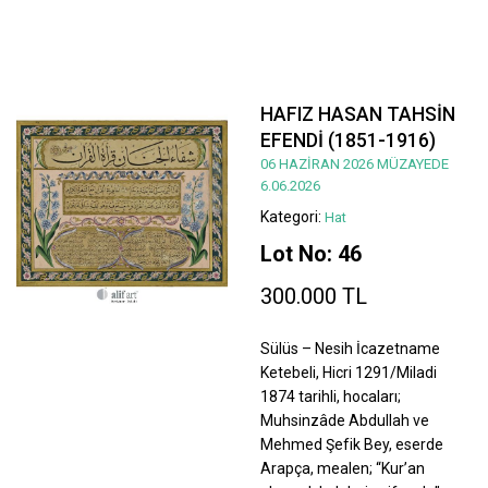
HAFIZ HASAN TAHSİN
EFENDİ (1851-1916)
06 HAZİRAN 2026 MÜZAYEDE
6.06.2026
Kategori:
Hat
Lot No: 46
300.000 TL
Sülüs – Nesih İcazetname
Ketebeli, Hicri 1291/Miladi
1874 tarihli, hocaları;
Muhsinzâde Abdullah ve
Mehmed Şefik Bey, eserde
Arapça, mealen; “Kur’an