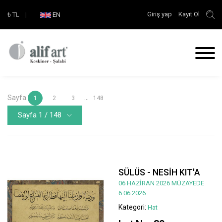
Giriş yap
Kayıt Ol
₺
TL
|
EN
Sayfa
...
1
2
3
148
Sayfa 1 / 148
SÜLÜS - NESİH KIT'A
06 HAZİRAN 2026 MÜZAYEDE
6.06.2026
Kategori:
Hat