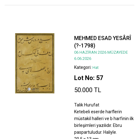
MEHMED ESAD YESÂRÎ
(?-1798)
06 HAZİRAN 2026 MÜZAYEDE
6.06.2026
Kategori:
Hat
Lot No: 57
50.000 TL
Talik Hurufat
Ketebeli eserde harflerin
müstakil halleri ve b harfinin ilk
birleşimleri yazılıdır. Ebru
paspartuludur. Haliyle.
20,5 x 13 cm.