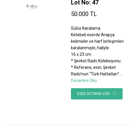
Lot No: 47
50.000 TL
Sülüs Karalama
Ketebeli eserde Arapça
kelimeler ve harf birleşimleri
karalanmıştır, haliyle.
16 x 23 cm.
* Şevket Rado Koleksiyonu.
* Referans; eser, Şevket
Rado’nun “Türk Hattatları”
...
Devamını Oku
ESER DETAYINI GÖR