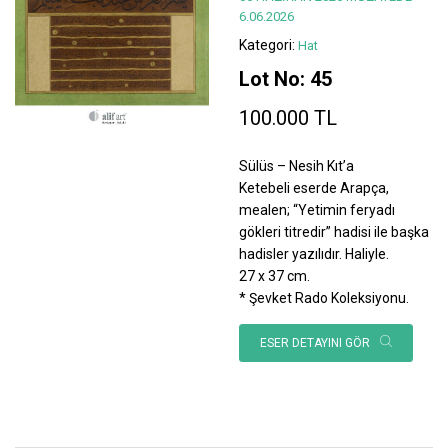
6.06.2026
Kategori:
Hat
Lot No: 45
100.000 TL
Sülüs – Nesih Kıt’a
Ketebeli eserde Arapça,
mealen; “Yetimin feryadı
gökleri titredir” hadisi ile başka
hadisler yazılıdır. Haliyle.
27 x 37 cm.
* Şevket Rado Koleksiyonu.
ESER DETAYINI GÖR