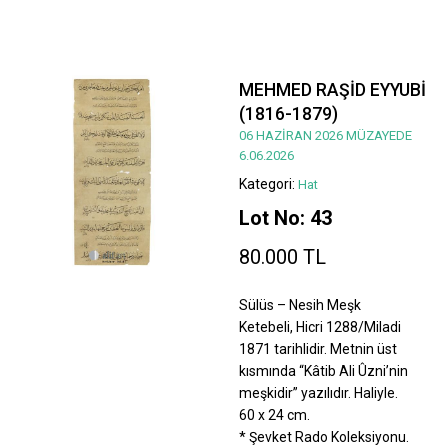
MEHMED RAŞİD EYYUBİ
(1816-1879)
06 HAZİRAN 2026 MÜZAYEDE
6.06.2026
Kategori:
Hat
Lot No: 43
80.000 TL
Sülüs – Nesih Meşk
Ketebeli, Hicri 1288/Miladi
1871 tarihlidir. Metnin üst
kısmında “Kâtib Ali Ûzni’nin
meşkidir” yazılıdır. Haliyle.
60 x 24 cm.
* Şevket Rado Koleksiyonu.