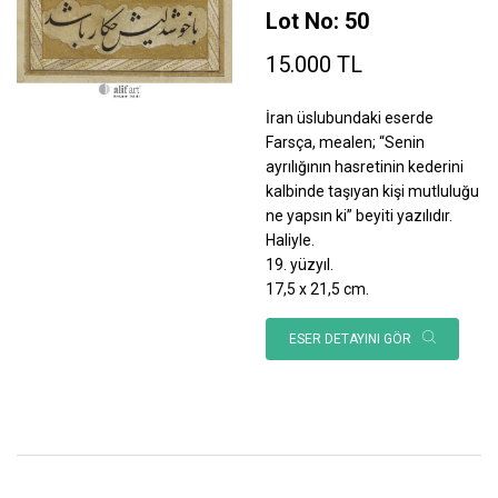
Lot No: 50
15.000 TL
İran üslubundaki eserde
Farsça, mealen; “Senin
ayrılığının hasretinin kederini
kalbinde taşıyan kişi mutluluğu
ne yapsın ki” beyiti yazılıdır.
Haliyle.
19. yüzyıl.
17,5 x 21,5 cm.
ESER DETAYINI GÖR