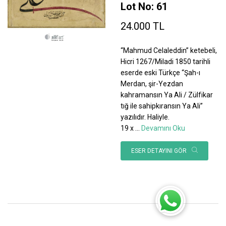
Lot No: 61
24.000 TL
“Mahmud Celaleddin” ketebeli,
Hicri 1267/Miladi 1850 tarihli
eserde eski Türkçe “Şah-ı
Merdan, şir-Yezdan
kahramansın Ya Ali / Zülfikar
tığ ile sahipkıransın Ya Ali”
yazılıdır. Haliyle.
19 x
...
Devamını Oku
ESER DETAYINI GÖR