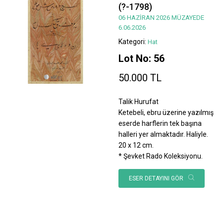
(?-1798)
06 HAZİRAN 2026 MÜZAYEDE
6.06.2026
Kategori:
Hat
Lot No: 56
50.000 TL
Talik Hurufat
Ketebeli, ebru üzerine yazılmış
eserde harflerin tek başına
halleri yer almaktadır. Haliyle.
20 x 12 cm.
* Şevket Rado Koleksiyonu.
ESER DETAYINI GÖR