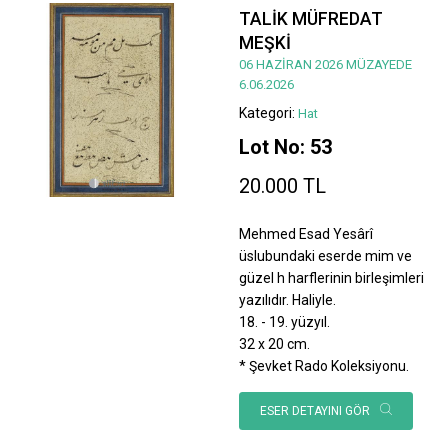
TALİK MÜFREDAT
MEŞKİ
06 HAZİRAN 2026 MÜZAYEDE
6.06.2026
Kategori:
Hat
Lot No: 53
20.000 TL
Mehmed Esad Yesârî
üslubundaki eserde mim ve
güzel h harflerinin birleşimleri
yazılıdır. Haliyle.
18. - 19. yüzyıl.
32 x 20 cm.
* Şevket Rado Koleksiyonu.
ESER DETAYINI GÖR