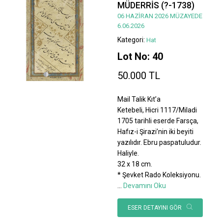
MÜDERRİS (?-1738)
06 HAZİRAN 2026 MÜZAYEDE
6.06.2026
Kategori:
Hat
Lot No: 40
50.000 TL
Mail Talik Kıt’a
Ketebeli, Hicri 1117/Miladi
1705 tarihli eserde Farsça,
Hafız-i Şirazi’nin iki beyiti
yazılıdır. Ebru paspatuludur.
Haliyle.
32 x 18 cm.
* Şevket Rado Koleksiyonu.
...
Devamını Oku
ESER DETAYINI GÖR