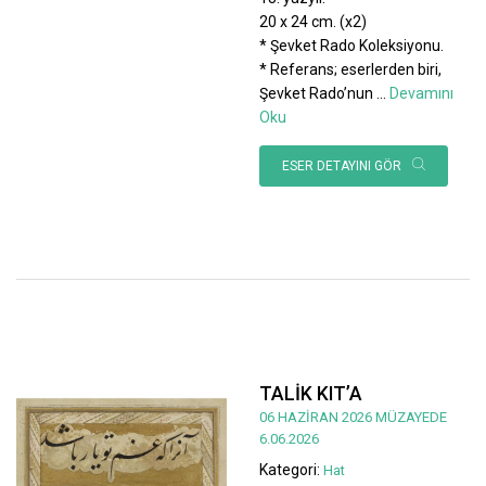
20 x 24 cm. (x2)
* Şevket Rado Koleksiyonu.
* Referans; eserlerden biri,
Şevket Rado’nun
...
Devamını
Oku
ESER DETAYINI GÖR
TALİK KIT’A
06 HAZİRAN 2026 MÜZAYEDE
6.06.2026
Kategori:
Hat