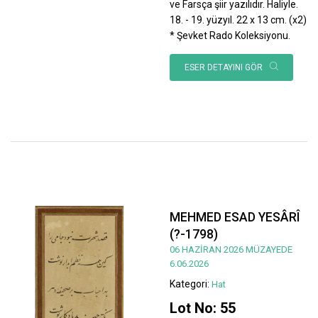
ve Farsça şiir yazılıdır. Haliyle.
18. - 19. yüzyıl. 22 x 13 cm. (x2)
* Şevket Rado Koleksiyonu.
ESER DETAYINI GÖR
MEHMED ESAD YESÂRÎ
(?-1798)
06 HAZİRAN 2026 MÜZAYEDE
6.06.2026
Kategori:
Hat
Lot No: 55