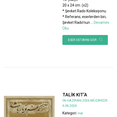
20 x 24 cm. (x2)
* Şevket Rado Koleksiyonu.
* Referans; eserlerden biri,
Şevket Rado’nun
...
Devamını
Oku
ESER DETAYINI GÖR
TALİK KIT’A
06 HAZİRAN 2026 MÜZAYEDE
6.06.2026
Kategori:
Hat