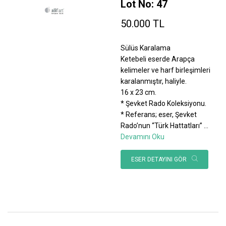
Lot No: 47
50.000 TL
Sülüs Karalama
Ketebeli eserde Arapça
kelimeler ve harf birleşimleri
karalanmıştır, haliyle.
16 x 23 cm.
* Şevket Rado Koleksiyonu.
* Referans; eser, Şevket
Rado’nun “Türk Hattatları”
...
Devamını Oku
ESER DETAYINI GÖR