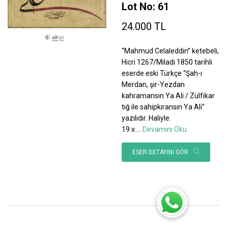
Lot No: 61
24.000 TL
“Mahmud Celaleddin” ketebeli,
Hicri 1267/Miladi 1850 tarihli
eserde eski Türkçe “Şah-ı
Merdan, şir-Yezdan
kahramansın Ya Ali / Zülfikar
tığ ile sahipkıransın Ya Ali”
yazılıdır. Haliyle.
19 x
...
Devamını Oku
ESER DETAYINI GÖR