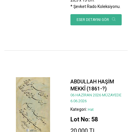
* Şevket Rado Koleksiyonu.
ESER DETAYINI GÖR
ABDULLAH HAŞİM
MEKKÎ (1861-?)
06 HAZİRAN 2026 MÜZAYEDE
6.06.2026
Kategori:
Hat
Lot No: 58
20.000 TL