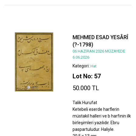
MEHMED ESAD YESÂRÎ
(?-1798)
06 HAZİRAN 2026 MÜZAYEDE
6.06.2026
Kategori:
Hat
Lot No: 57
50.000 TL
Talik Hurufat
Ketebeli eserde harflerin
müstakil halleri ve b harfinin ilk
birleşimleri yazılıdır. Ebru
paspartuludur. Haliyle.
20,5 x 13 cm.