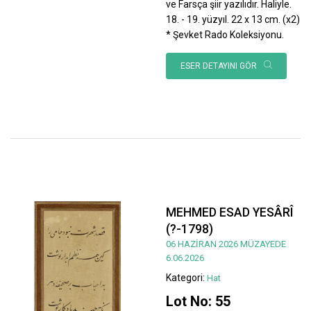
ve Farsça şiir yazılıdır. Haliyle.
18. - 19. yüzyıl. 22 x 13 cm. (x2)
* Şevket Rado Koleksiyonu.
ESER DETAYINI GÖR
MEHMED ESAD YESÂRÎ
(?-1798)
06 HAZİRAN 2026 MÜZAYEDE
6.06.2026
Kategori:
Hat
Lot No: 55