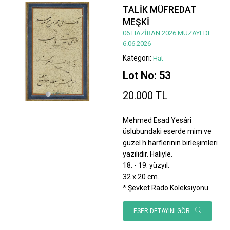
TALİK MÜFREDAT
MEŞKİ
06 HAZİRAN 2026 MÜZAYEDE
6.06.2026
Kategori:
Hat
Lot No: 53
20.000 TL
Mehmed Esad Yesârî
üslubundaki eserde mim ve
güzel h harflerinin birleşimleri
yazılıdır. Haliyle.
18. - 19. yüzyıl.
32 x 20 cm.
* Şevket Rado Koleksiyonu.
ESER DETAYINI GÖR