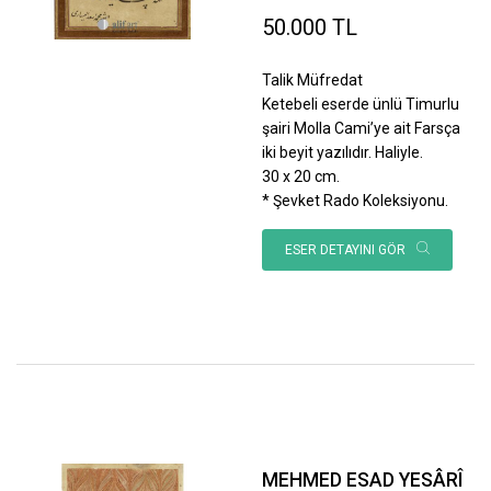
50.000 TL
Talik Müfredat
Ketebeli eserde ünlü Timurlu
şairi Molla Cami’ye ait Farsça
iki beyit yazılıdır. Haliyle.
30 x 20 cm.
* Şevket Rado Koleksiyonu.
ESER DETAYINI GÖR
MEHMED ESAD YESÂRÎ