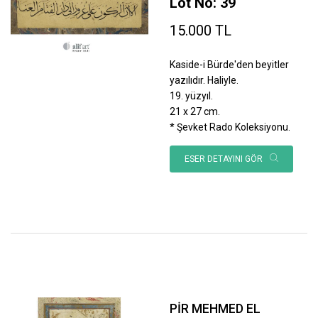
Lot No: 39
15.000 TL
Kaside-i Bürde'den beyitler
yazılıdır. Haliyle.
19. yüzyıl.
21 x 27 cm.
* Şevket Rado Koleksiyonu.
ESER DETAYINI GÖR
PİR MEHMED EL