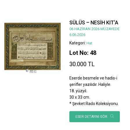
SÜLÜS – NESİH KIT’A
06 HAZİRAN 2026 MÜZAYEDE
6.06.2026
Kategori:
Hat
Lot No: 48
30.000 TL
Eserde besmele ve hadis-i
şerifler yazılıdır. Haliyle.
18. yüzyıl.
30 x 33 cm.
* Şevket Rado Koleksiyonu.
ESER DETAYINI GÖR