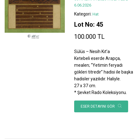
6.06.2026
Kategori:
Hat
Lot No: 45
100.000 TL
Sülüs – Nesih Kıt’a
Ketebeli eserde Arapça,
mealen; “Yetimin feryadı
gökleri titredir” hadisi ile başka
hadisler yazılıdır. Haliyle.
27 x 37 cm.
* Şevket Rado Koleksiyonu.
ESER DETAYINI GÖR