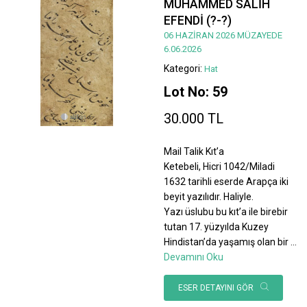
MUHAMMED SALİH
EFENDİ (?-?)
06 HAZİRAN 2026 MÜZAYEDE
6.06.2026
Kategori:
Hat
Lot No: 59
30.000 TL
Mail Talik Kıt’a
Ketebeli, Hicri 1042/Miladi
1632 tarihli eserde Arapça iki
beyit yazılıdır. Haliyle.
Yazı üslubu bu kıt’a ile birebir
tutan 17. yüzyılda Kuzey
Hindistan’da yaşamış olan bir
...
Devamını Oku
ESER DETAYINI GÖR