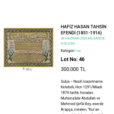
HAFIZ HASAN TAHSİN
EFENDİ (1851-1916)
06 HAZİRAN 2026 MÜZAYEDE
6.06.2026
Kategori:
Hat
Lot No: 46
300.000 TL
Sülüs – Nesih İcazetname
Ketebeli, Hicri 1291/Miladi
1874 tarihli, hocaları;
Muhsinzâde Abdullah ve
Mehmed Şefik Bey, eserde
Arapça, mealen; “Kur’an