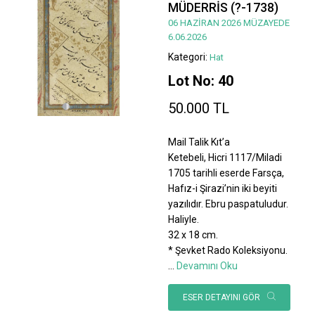
MÜDERRİS (?-1738)
06 HAZİRAN 2026 MÜZAYEDE
6.06.2026
Kategori:
Hat
Lot No: 40
50.000 TL
Mail Talik Kıt’a
Ketebeli, Hicri 1117/Miladi
1705 tarihli eserde Farsça,
Hafız-i Şirazi’nin iki beyiti
yazılıdır. Ebru paspatuludur.
Haliyle.
32 x 18 cm.
* Şevket Rado Koleksiyonu.
...
Devamını Oku
ESER DETAYINI GÖR