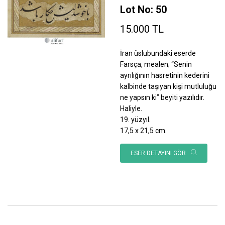
Lot No: 50
15.000 TL
İran üslubundaki eserde
Farsça, mealen; “Senin
ayrılığının hasretinin kederini
kalbinde taşıyan kişi mutluluğu
ne yapsın ki” beyiti yazılıdır.
Haliyle.
19. yüzyıl.
17,5 x 21,5 cm.
ESER DETAYINI GÖR