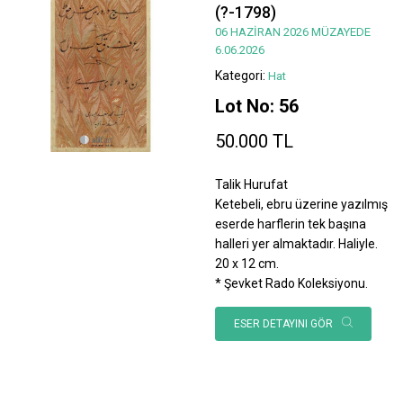
(?-1798)
06 HAZİRAN 2026 MÜZAYEDE
6.06.2026
Kategori:
Hat
Lot No: 56
50.000 TL
Talik Hurufat
Ketebeli, ebru üzerine yazılmış
eserde harflerin tek başına
halleri yer almaktadır. Haliyle.
20 x 12 cm.
* Şevket Rado Koleksiyonu.
ESER DETAYINI GÖR