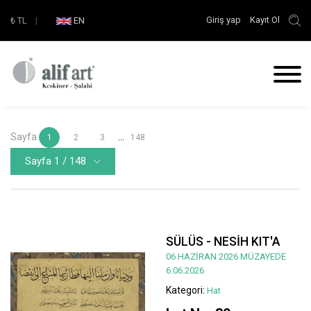
Giriş yap
Kayıt Ol
₺
TL
|
EN
Sayfa
...
1
2
3
148
Sayfa 1 / 148
SÜLÜS - NESİH KIT'A
06 HAZİRAN 2026 MÜZAYEDE
6.06.2026
Kategori:
Hat