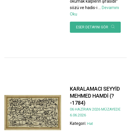
okumak kalplerin şifasıdır”
sözü ve hadis-i
...
Devamını
Oku
ESER DETAYINI GÖR
KARALAMACI SEYYİD
MEHMED HAMDİ (?
-1784)
06 HAZİRAN 2026 MÜZAYEDE
6.06.2026
Kategori:
Hat