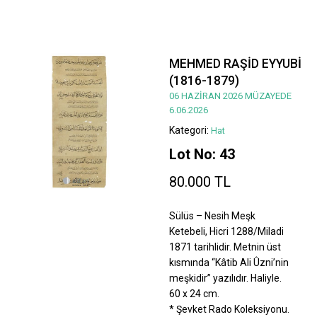
MEHMED RAŞİD EYYUBİ
(1816-1879)
06 HAZİRAN 2026 MÜZAYEDE
6.06.2026
Kategori:
Hat
Lot No: 43
80.000 TL
Sülüs – Nesih Meşk
Ketebeli, Hicri 1288/Miladi
1871 tarihlidir. Metnin üst
kısmında “Kâtib Ali Ûzni’nin
meşkidir” yazılıdır. Haliyle.
60 x 24 cm.
* Şevket Rado Koleksiyonu.