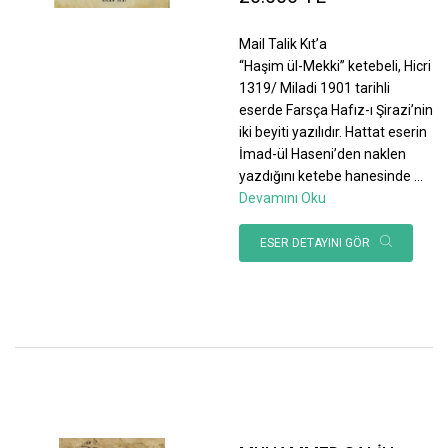
Mail Talik Kıt’a
“Haşim ül-Mekki” ketebeli, Hicri
1319/ Miladi 1901 tarihli
eserde Farsça Hafız-ı Şirazi’nin
iki beyiti yazılıdır. Hattat eserin
İmad-ül Haseni’den naklen
yazdığını ketebe hanesinde
...
Devamını Oku
ESER DETAYINI GÖR