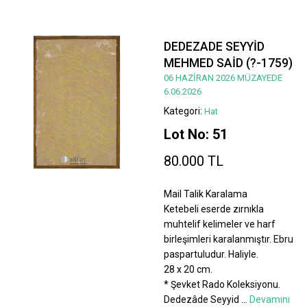
DEDEZADE SEYYİD
MEHMED SAİD (?-1759)
06 HAZİRAN 2026 MÜZAYEDE
6.06.2026
Kategori:
Hat
Lot No: 51
80.000 TL
Mail Talik Karalama
Ketebeli eserde zırnıkla
muhtelif kelimeler ve harf
birleşimleri karalanmıştır. Ebru
paspartuludur. Haliyle.
28 x 20 cm.
* Şevket Rado Koleksiyonu.
Dedezâde Seyyid
...
Devamını