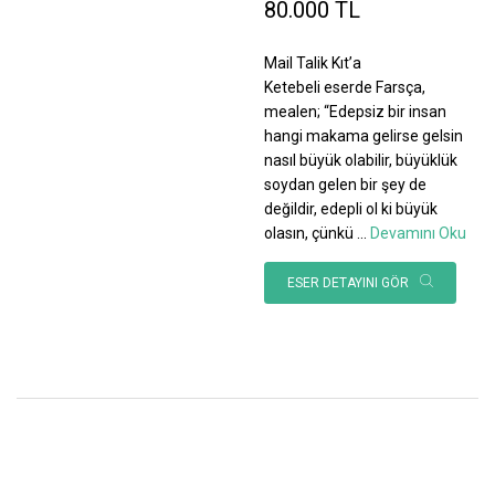
80.000 TL
Mail Talik Kıt’a
Ketebeli eserde Farsça,
mealen; “Edepsiz bir insan
hangi makama gelirse gelsin
nasıl büyük olabilir, büyüklük
soydan gelen bir şey de
değildir, edepli ol ki büyük
olasın, çünkü
...
Devamını Oku
ESER DETAYINI GÖR