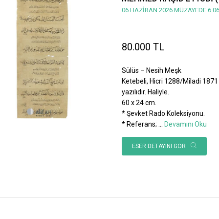
06 HAZİRAN 2026 MÜZAYEDE 6.06
80.000 TL
Sülüs – Nesih Meşk
Ketebeli, Hicri 1288/Miladi 1871 
yazılıdır. Haliyle.
60 x 24 cm.
* Şevket Rado Koleksiyonu.
* Referans;
...
Devamını Oku
ESER DETAYINI GÖR