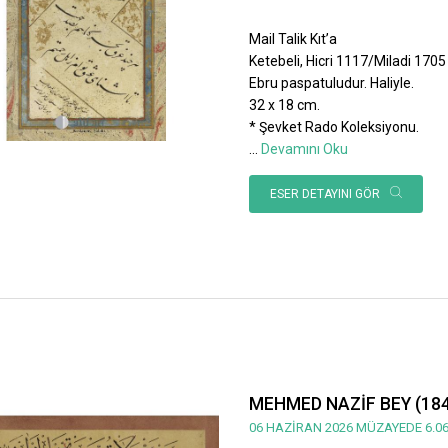
Mail Talik Kıt’a
Ketebeli, Hicri 1117/Miladi 1705 ta
Ebru paspatuludur. Haliyle.
32 x 18 cm.
* Şevket Rado Koleksiyonu.
...
Devamını Oku
ESER DETAYINI GÖR
MEHMED NAZİF BEY (184
06 HAZİRAN 2026 MÜZAYEDE 6.06