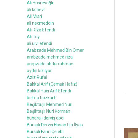
Ali Hüsrevoğlu
ali konevî
Ali Mısrî
ali necmeddin
Ali Rıza Efendi
Ali Toy
ali ulvi efendi
Arabzade Mehmed Bin Ömer
arabzade mehmed rıza
arapzade abdurrahman
aydın kızılyar
Aziz Rufai
Bakkal Arif (Çemşir Hafız)
Bakkal Hacı Arif Efendi
belma bozkurt
Beşiktaşlı Mehmed Nuri
Beşiktaşlı Nuri Korman
buharalı derviş abdi
Bursalı Derviş Hasan bin İlyas
Bursalı Fahri Çelebi