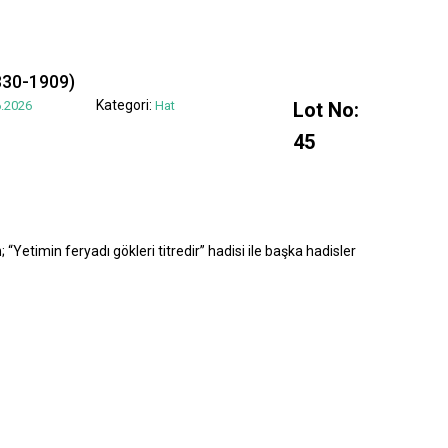
830-1909)
Kategori:
.2026
Hat
Lot No:
45
“Yetimin feryadı gökleri titredir” hadisi ile başka hadisler