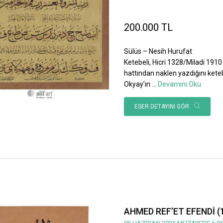
200.000 TL
Sülüs – Nesih Hurufat
Ketebeli, Hicri 1328/Miladi 1910 
hattından naklen yazdığını ket
Okyay’ın
...
Devamını Oku
ESER DETAYINI GÖR
AHMED REF’ET EFENDİ (