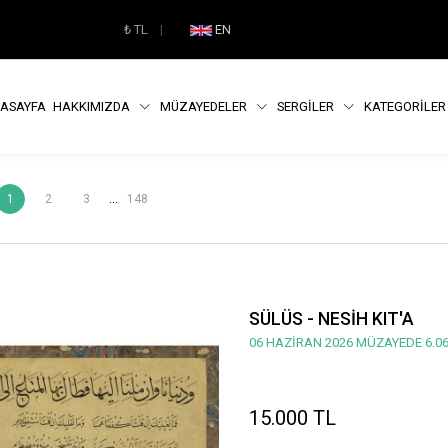
₺
TL
|
EN
ASAYFA
HAKKIMIZDA
MÜZAYEDELER
SERGİLER
KATEGORİLE
...
1
2
3
148
SÜLÜS - NESİH KIT'A
06 HAZİRAN 2026 MÜZAYEDE 6.06
15.000 TL