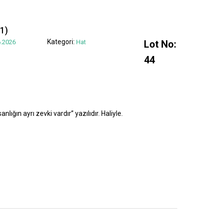
1)
Kategori:
.2026
Hat
Lot No:
44
lığın ayrı zevki vardır” yazılıdır. Haliyle.