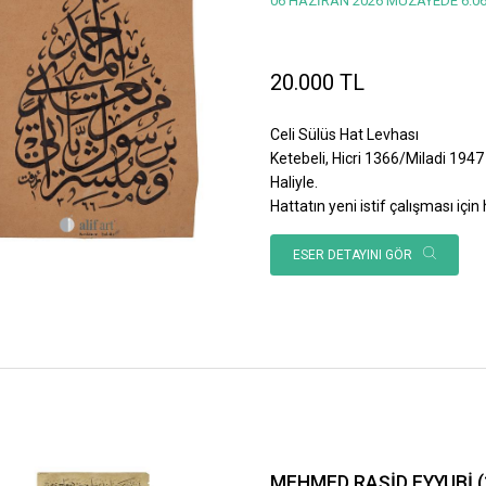
06 HAZİRAN 2026 MÜZAYEDE 6.06
20.000 TL
Celi Sülüs Hat Levhası
Ketebeli, Hicri 1366/Miladi 1947 
Haliyle.
Hattatın yeni istif çalışması için h
ESER DETAYINI GÖR
MEHMED RAŞİD EYYUBİ (