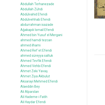
Abdullah Terhanezade
Abdullah Zühdi
Abdülvahid Efendi
Abdülvehhab Efendi
abdurrahman isazade
Ağakapılı İsmail Efendi
Ahmed bin Yusuf el Mergani
ahmed hamdi tezcan
ahmed ilhami
Ahmed Ref`et Efendi
ahmed süreyya saltuk
Ahmed Tevfik Efendi
Ahmed Vehbi Efendi
Ahmet Zeki Yavaş
Ahmet Ziya Akbulut
Aksarayi Mehmed Efendi
Alaeddin Bey
Ali Alparslan
Ali Hademe-i Fatih
Ali Haydar Efendi