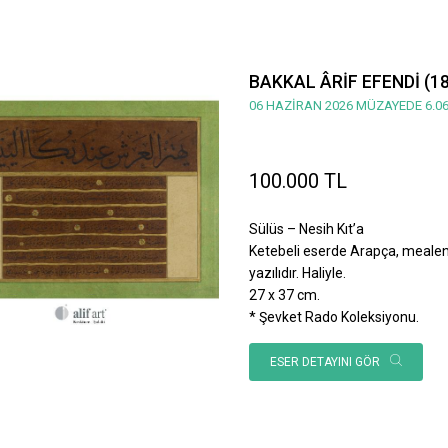
BAKKAL ÂRİF EFENDİ (1
06 HAZİRAN 2026 MÜZAYEDE 6.06
100.000 TL
Sülüs – Nesih Kıt’a
Ketebeli eserde Arapça, mealen; 
yazılıdır. Haliyle.
27 x 37 cm.
* Şevket Rado Koleksiyonu.
ESER DETAYINI GÖR