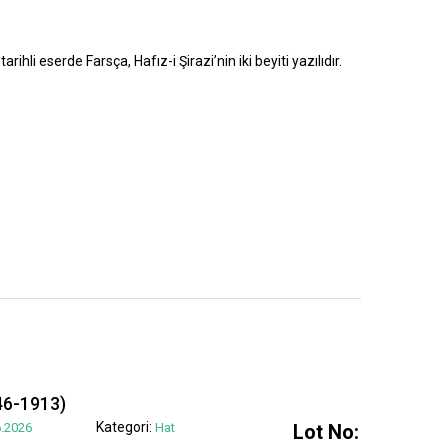
rihli eserde Farsça, Hafız-i Şirazi’nin iki beyiti yazılıdır.
6-1913)
Kategori:
.2026
Hat
Lot No: