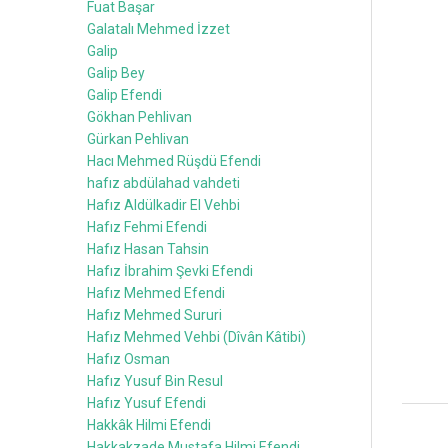
Fuat Başar
Galatalı Mehmed İzzet
Galip
Galip Bey
Galip Efendi
Gökhan Pehlivan
Gürkan Pehlivan
Hacı Mehmed Rüşdü Efendi
hafız abdülahad vahdeti
Hafız Aldülkadir El Vehbi
Hafız Fehmi Efendi
Hafız Hasan Tahsin
Hafız İbrahim Şevki Efendi
Hafız Mehmed Efendi
Hafız Mehmed Sururi
Hafız Mehmed Vehbi (Dîvân Kâtibi)
Hafız Osman
Hafız Yusuf Bin Resul
Hafız Yusuf Efendi
Hakkâk Hilmi Efendi
Hakkakzade Mustafa Hilmi Efendi