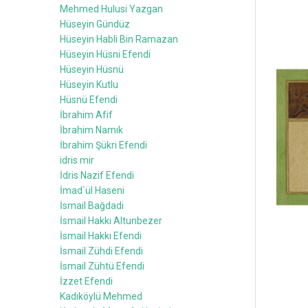
Mehmed Hulusi Yazgan
Hüseyin Gündüz
Hüseyin Habli Bin Ramazan
Hüseyin Hüsni Efendi
Hüseyin Hüsnü
Hüseyin Kutlu
Hüsnü Efendi
İbrahim Afif
İbrahim Namık
İbrahim Şükri Efendi
idris mir
İdris Nazif Efendi
İmad`ül Haseni
İsmail Bağdadi
İsmail Hakkı Altunbezer
İsmail Hakkı Efendi
İsmail Zühdi Efendi
İsmail Zühtü Efendi
İzzet Efendi
Kadıköylü Mehmed