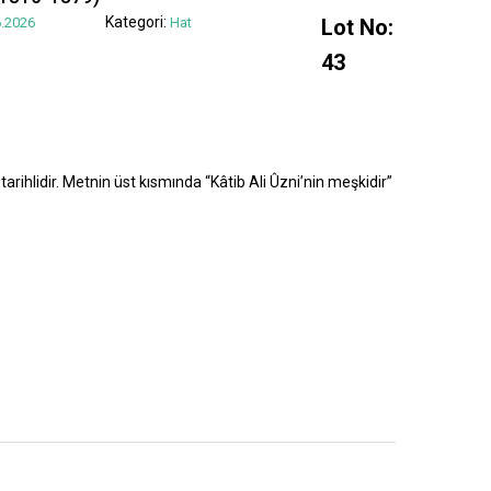
Kategori:
.2026
Hat
Lot No:
43
tarihlidir. Metnin üst kısmında “Kâtib Ali Ûzni’nin meşkidir”