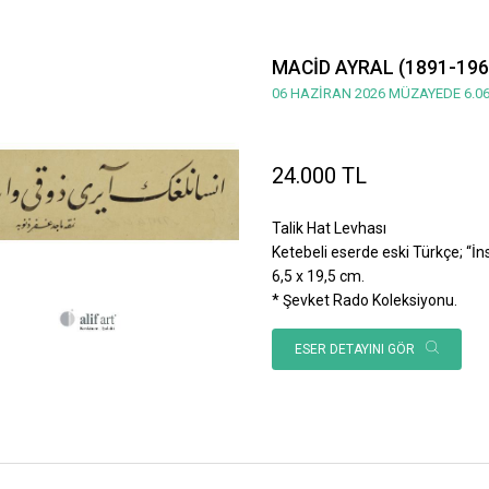
MACİD AYRAL (1891-196
06 HAZİRAN 2026 MÜZAYEDE 6.06
24.000 TL
Talik Hat Levhası
Ketebeli eserde eski Türkçe; “İnsan
6,5 x 19,5 cm.
* Şevket Rado Koleksiyonu.
ESER DETAYINI GÖR