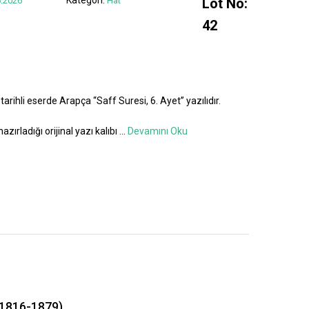
.2026
Hat
Lot No:
42
tarihli eserde Arapça “Saff Suresi, 6. Ayet” yazılıdır.
azırladığı orijinal yazı kalıbı
...
Devamını Oku
1816-1879)