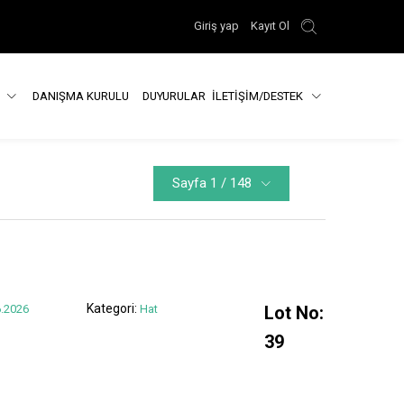
Giriş yap
Kayıt Ol
R
DANIŞMA KURULU
DUYURULAR
İLETİŞİM/DESTEK
Sayfa 1 / 148
Kategori:
.2026
Hat
Lot No:
39