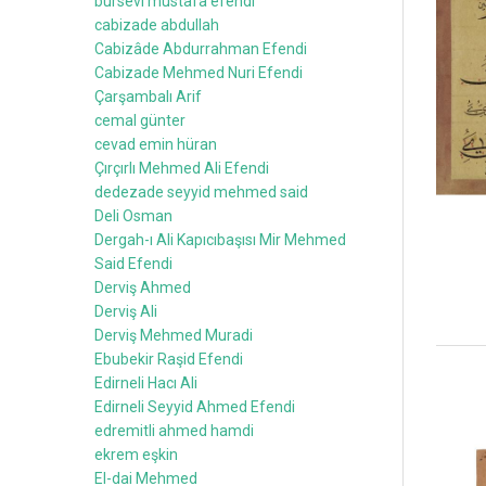
bursevi mustafa efendi
cabizade abdullah
Cabizâde Abdurrahman Efendi
Cabizade Mehmed Nuri Efendi
Çarşambalı Arif
cemal günter
cevad emin hüran
Çırçırlı Mehmed Ali Efendi
dedezade seyyid mehmed said
Deli Osman
Dergah-ı Ali Kapıcıbaşısı Mir Mehmed
Said Efendi
Derviş Ahmed
Derviş Ali
Derviş Mehmed Muradi
Ebubekir Raşid Efendi
Edirneli Hacı Ali
Edirneli Seyyid Ahmed Efendi
edremitli ahmed hamdi
ekrem eşkin
El-dai Mehmed