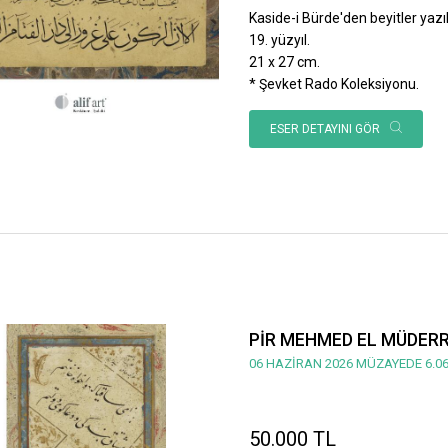
Kaside-i Bürde'den beyitler yazılı
19. yüzyıl.
21 x 27 cm.
* Şevket Rado Koleksiyonu.
ESER DETAYINI GÖR
PİR MEHMED EL MÜDERRİ
06 HAZİRAN 2026 MÜZAYEDE 6.06
50.000 TL