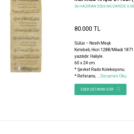
06 HAZİRAN 2026 MÜZAYEDE 6.06
80.000 TL
Sülüs – Nesih Meşk
Ketebeli, Hicri 1288/Miladi 1871 
yazılıdır. Haliyle.
60 x 24 cm.
* Şevket Rado Koleksiyonu.
* Referans;
...
Devamını Oku
ESER DETAYINI GÖR