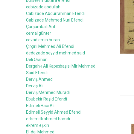
bursevi mustafa efendi
cabizade abdullah
Cabizâde Abdurrahman Efendi
Cabizade Mehmed Nuri Efendi
Çarşambalı Arif
cemal günter
cevad emin hüran
Çırçırlı Mehmed Ali Efendi
dedezade seyyid mehmed said
Deli Osman
Dergah-ı Ali Kapıcıbaşısı Mir Mehmed
Said Efendi
Derviş Ahmed
Derviş Ali
Derviş Mehmed Muradi
Ebubekir Raşid Efendi
Edirneli Hacı Ali
Edirneli Seyyid Ahmed Efendi
edremitli ahmed hamdi
ekrem eşkin
El-dai Mehmed