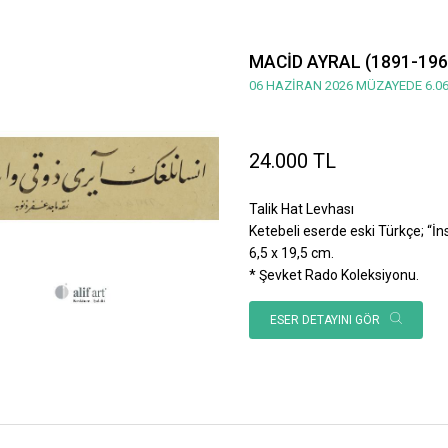
MACİD AYRAL (1891-196
06 HAZİRAN 2026 MÜZAYEDE 6.06
24.000 TL
Talik Hat Levhası
Ketebeli eserde eski Türkçe; “İnsan
6,5 x 19,5 cm.
* Şevket Rado Koleksiyonu.
ESER DETAYINI GÖR