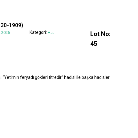
830-1909)
Kategori:
.2026
Hat
Lot No:
45
“Yetimin feryadı gökleri titredir” hadisi ile başka hadisler