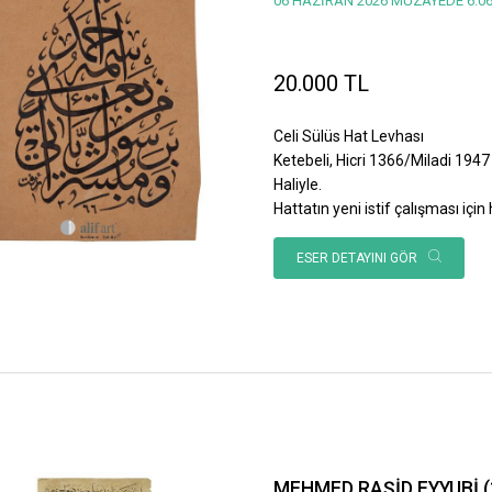
06 HAZİRAN 2026 MÜZAYEDE 6.06
20.000 TL
Celi Sülüs Hat Levhası
Ketebeli, Hicri 1366/Miladi 1947 
Haliyle.
Hattatın yeni istif çalışması için h
ESER DETAYINI GÖR
MEHMED RAŞİD EYYUBİ (