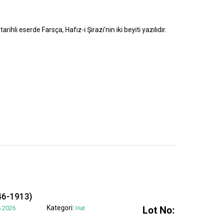
rihli eserde Farsça, Hafız-i Şirazi’nin iki beyiti yazılıdır.
6-1913)
Kategori:
.2026
Hat
Lot No: