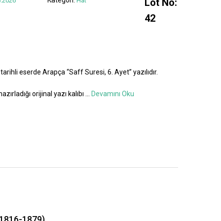
.2026
Hat
Lot No:
42
tarihli eserde Arapça “Saff Suresi, 6. Ayet” yazılıdır.
azırladığı orijinal yazı kalıbı
...
Devamını Oku
1816-1879)