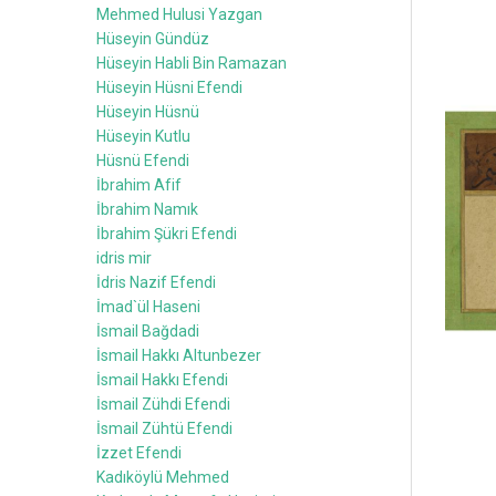
Mehmed Hulusi Yazgan
Hüseyin Gündüz
Hüseyin Habli Bin Ramazan
Hüseyin Hüsni Efendi
Hüseyin Hüsnü
Hüseyin Kutlu
Hüsnü Efendi
İbrahim Afif
İbrahim Namık
İbrahim Şükri Efendi
idris mir
İdris Nazif Efendi
İmad`ül Haseni
İsmail Bağdadi
İsmail Hakkı Altunbezer
İsmail Hakkı Efendi
İsmail Zühdi Efendi
İsmail Zühtü Efendi
İzzet Efendi
Kadıköylü Mehmed