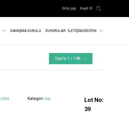
Giriş yap
Kayıt Ol
R
DANIŞMA KURULU
DUYURULAR
İLETİŞİM/DESTEK
Sayfa 1 / 148
Kategori:
.2026
Hat
Lot No:
39