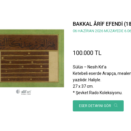
BAKKAL ÂRİF EFENDİ (1
06 HAZİRAN 2026 MÜZAYEDE 6.06
100.000 TL
Sülüs – Nesih Kıt’a
Ketebeli eserde Arapça, mealen; 
yazılıdır. Haliyle.
27 x 37 cm.
* Şevket Rado Koleksiyonu.
ESER DETAYINI GÖR