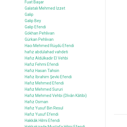
Fuat Başar
Galatalı Mehmed İzzet
Galip
Galip Bey
Galip Efendi
Gökhan Pehlivan
Gürkan Pehlivan
Hacı Mehmed Rüşdü Efendi
hafız abdülahad vahdeti
Hafız Aldülkadir El Vehbi
Hafız Fehmi Efendi
Hafız Hasan Tahsin
Hafız İbrahim Şevki Efendi
Hafız Mehmed Efendi
Hafız Mehmed Sururi
Hafız Mehmed Vehbi (Dîvân Kâtibi)
Hafız Osman
Hafız Yusuf Bin Resul
Hafız Yusuf Efendi
Hakkâk Hilmi Efendi
Hakkakzade Mustafa Hilmi Efendi