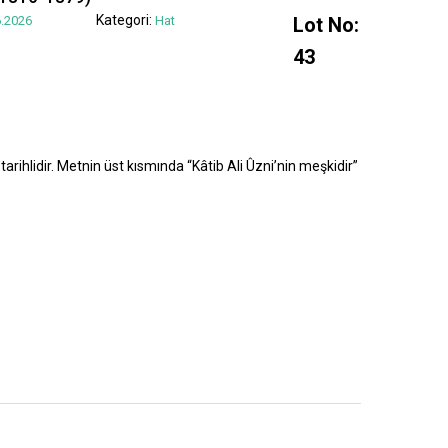
Kategori:
.2026
Hat
Lot No:
43
tarihlidir. Metnin üst kısmında “Kâtib Ali Ûzni’nin meşkidir”