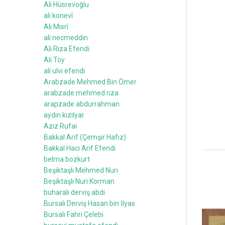
Ali Hüsrevoğlu
ali konevî
Ali Mısrî
ali necmeddin
Ali Rıza Efendi
Ali Toy
ali ulvi efendi
Arabzade Mehmed Bin Ömer
arabzade mehmed rıza
arapzade abdurrahman
aydın kızılyar
Aziz Rufai
Bakkal Arif (Çemşir Hafız)
Bakkal Hacı Arif Efendi
belma bozkurt
Beşiktaşlı Mehmed Nuri
Beşiktaşlı Nuri Korman
buharalı derviş abdi
Bursalı Derviş Hasan bin İlyas
Bursalı Fahri Çelebi