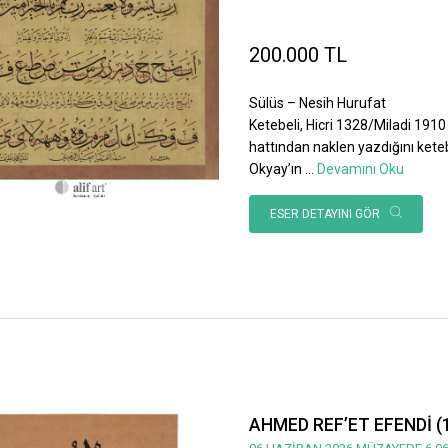
200.000 TL
Sülüs – Nesih Hurufat
Ketebeli, Hicri 1328/Miladi 1910 
hattından naklen yazdığını ket
Okyay’ın
...
Devamını Oku
ESER DETAYINI GÖR
AHMED REF’ET EFENDİ (