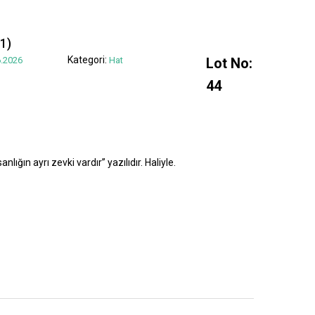
1)
Kategori:
.2026
Hat
Lot No:
44
lığın ayrı zevki vardır” yazılıdır. Haliyle.