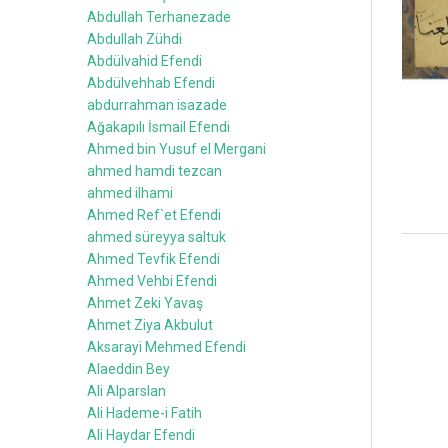
Abdullah Terhanezade
Abdullah Zühdi
Abdülvahid Efendi
Abdülvehhab Efendi
abdurrahman isazade
Ağakapılı İsmail Efendi
Ahmed bin Yusuf el Mergani
ahmed hamdi tezcan
ahmed ilhami
Ahmed Ref`et Efendi
ahmed süreyya saltuk
Ahmed Tevfik Efendi
Ahmed Vehbi Efendi
Ahmet Zeki Yavaş
Ahmet Ziya Akbulut
Aksarayi Mehmed Efendi
Alaeddin Bey
Ali Alparslan
Ali Hademe-i Fatih
Ali Haydar Efendi