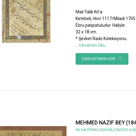
Mail Talik Kıt’a
Ketebeli, Hicri 1117/Miladi 1705 ta
Ebru paspatuludur. Haliyle.
32 x 18 cm.
* Şevket Rado Koleksiyonu.
...
Devamını Oku
ESER DETAYINI GÖR
MEHMED NAZİF BEY (184
06 HAZİRAN 2026 MÜZAYEDE 6.06