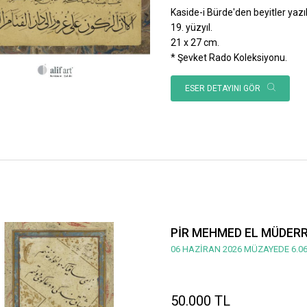
Kaside-i Bürde'den beyitler yazılı
19. yüzyıl.
21 x 27 cm.
* Şevket Rado Koleksiyonu.
ESER DETAYINI GÖR
PİR MEHMED EL MÜDERRİ
06 HAZİRAN 2026 MÜZAYEDE 6.06
50.000 TL