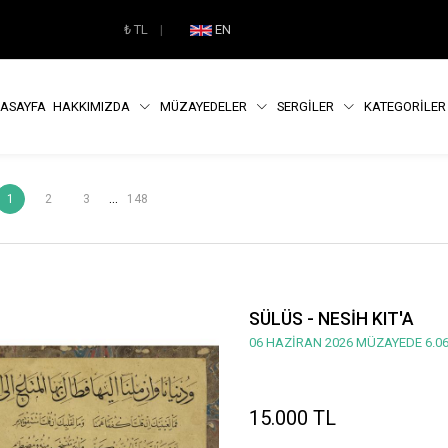
₺
TL
|
EN
ASAYFA
HAKKIMIZDA
MÜZAYEDELER
SERGİLER
KATEGORİLE
...
1
2
3
148
SÜLÜS - NESİH KIT'A
06 HAZİRAN 2026 MÜZAYEDE 6.06
15.000 TL