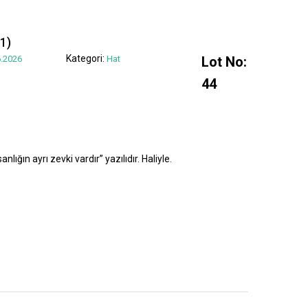
1)
Kategori:
.2026
Hat
Lot No:
44
lığın ayrı zevki vardır” yazılıdır. Haliyle.