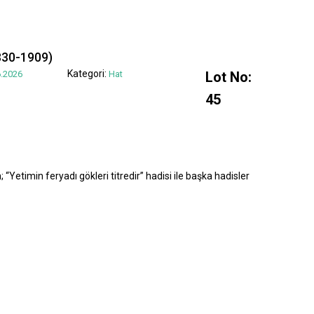
830-1909)
Kategori:
.2026
Hat
Lot No:
45
“Yetimin feryadı gökleri titredir” hadisi ile başka hadisler