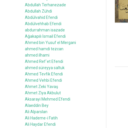
Abdullah Terhanezade
Abdullah Zühdi
Abdülvahid Efendi
Abdülvehhab Efendi
abdurrahman isazade
Ağakapılı İsmail Efendi
Ahmed bin Yusuf el Mergani
ahmed hamdi tezcan
ahmed ilhami
Ahmed Ref`et Efendi
ahmed süreyya saltuk
Ahmed Tevfik Efendi
Ahmed Vehbi Efendi
Ahmet Zeki Yavaş
Ahmet Ziya Akbulut
Aksarayi Mehmed Efendi
Alaeddin Bey
Ali Alparslan
Ali Hademe-i Fatih
Ali Haydar Efendi