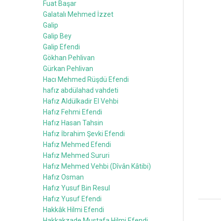
Fuat Başar
Galatalı Mehmed İzzet
Galip
Galip Bey
Galip Efendi
Gökhan Pehlivan
Gürkan Pehlivan
Hacı Mehmed Rüşdü Efendi
hafız abdülahad vahdeti
Hafız Aldülkadir El Vehbi
Hafız Fehmi Efendi
Hafız Hasan Tahsin
Hafız İbrahim Şevki Efendi
Hafız Mehmed Efendi
Hafız Mehmed Sururi
Hafız Mehmed Vehbi (Dîvân Kâtibi)
Hafız Osman
Hafız Yusuf Bin Resul
Hafız Yusuf Efendi
Hakkâk Hilmi Efendi
Hakkakzade Mustafa Hilmi Efendi