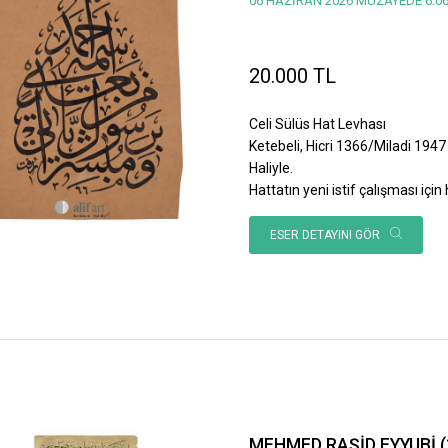
06 HAZİRAN 2026 MÜZAYEDE 6.06
20.000 TL
Celi Sülüs Hat Levhası
Ketebeli, Hicri 1366/Miladi 1947 
Haliyle.
Hattatın yeni istif çalışması için h
ESER DETAYINI GÖR
MEHMED RAŞİD EYYUBİ (