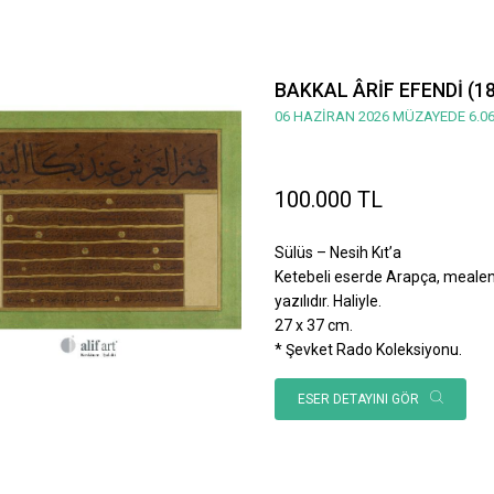
BAKKAL ÂRİF EFENDİ (1
06 HAZİRAN 2026 MÜZAYEDE 6.06
100.000 TL
Sülüs – Nesih Kıt’a
Ketebeli eserde Arapça, mealen; 
yazılıdır. Haliyle.
27 x 37 cm.
* Şevket Rado Koleksiyonu.
ESER DETAYINI GÖR