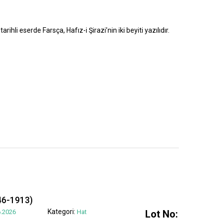
rihli eserde Farsça, Hafız-i Şirazi’nin iki beyiti yazılıdır.
6-1913)
Kategori:
.2026
Hat
Lot No: