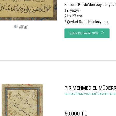
Kaside-i Bürde'den beyitler yazılı
19. yüzyıl.
21 x 27 cm.
* Şevket Rado Koleksiyonu.
ESER DETAYINI GÖR
PİR MEHMED EL MÜDERRİ
06 HAZİRAN 2026 MÜZAYEDE 6.06
50.000 TL