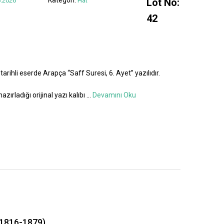
.2026
Hat
Lot No:
42
tarihli eserde Arapça “Saff Suresi, 6. Ayet” yazılıdır.
azırladığı orijinal yazı kalıbı
...
Devamını Oku
1816-1879)