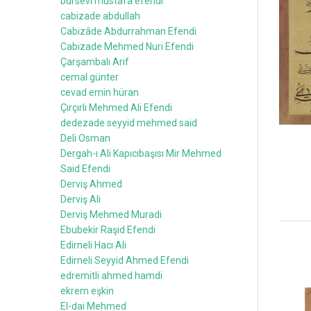
bursevi mustafa efendi
cabizade abdullah
Cabizâde Abdurrahman Efendi
Cabizade Mehmed Nuri Efendi
Çarşambalı Arif
cemal günter
cevad emin hüran
Çırçırlı Mehmed Ali Efendi
dedezade seyyid mehmed said
Deli Osman
Dergah-ı Ali Kapıcıbaşısı Mir Mehmed
Said Efendi
Derviş Ahmed
Derviş Ali
Derviş Mehmed Muradi
Ebubekir Raşid Efendi
Edirneli Hacı Ali
Edirneli Seyyid Ahmed Efendi
edremitli ahmed hamdi
ekrem eşkin
El-dai Mehmed