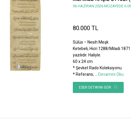
06 HAZİRAN 2026 MÜZAYEDE 6.06
80.000 TL
Sülüs – Nesih Meşk
Ketebeli, Hicri 1288/Miladi 1871 
yazılıdır. Haliyle.
60 x 24 cm.
* Şevket Rado Koleksiyonu.
* Referans;
...
Devamını Oku
ESER DETAYINI GÖR