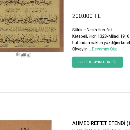
200.000 TL
Sülüs – Nesih Hurufat
Ketebeli, Hicri 1328/Miladi 1910 
hattından naklen yazdığını ket
Okyay’ın
...
Devamını Oku
ESER DETAYINI GÖR
AHMED REF’ET EFENDİ (