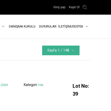
Giriş yap
Kayıt Ol
R
DANIŞMA KURULU
DUYURULAR
İLETİŞİM/DESTEK
Sayfa 1 / 148
Kategori:
.2026
Hat
Lot No:
39