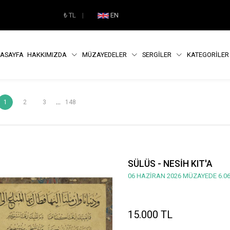
₺
TL
|
EN
ASAYFA
HAKKIMIZDA
MÜZAYEDELER
SERGİLER
KATEGORİLE
...
1
2
3
148
SÜLÜS - NESİH KIT'A
06 HAZİRAN 2026 MÜZAYEDE 6.06
15.000 TL