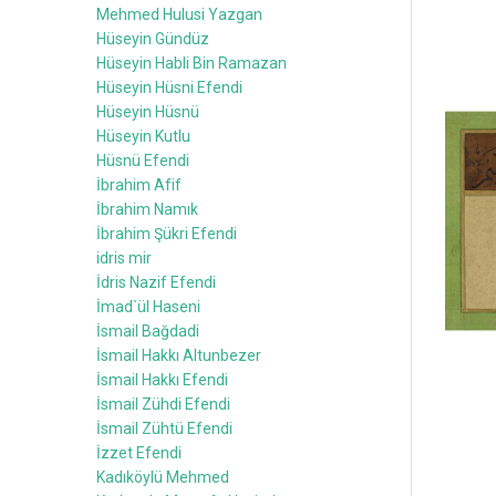
Mehmed Hulusi Yazgan
Hüseyin Gündüz
Hüseyin Habli Bin Ramazan
Hüseyin Hüsni Efendi
Hüseyin Hüsnü
Hüseyin Kutlu
Hüsnü Efendi
İbrahim Afif
İbrahim Namık
İbrahim Şükri Efendi
idris mir
İdris Nazif Efendi
İmad`ül Haseni
İsmail Bağdadi
İsmail Hakkı Altunbezer
İsmail Hakkı Efendi
İsmail Zühdi Efendi
İsmail Zühtü Efendi
İzzet Efendi
Kadıköylü Mehmed