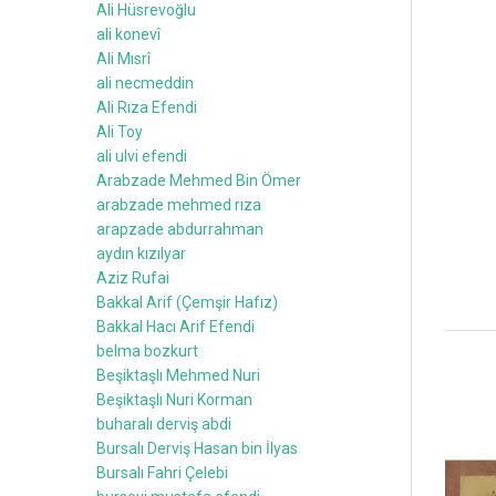
Ali Hüsrevoğlu
ali konevî
Ali Mısrî
ali necmeddin
Ali Rıza Efendi
Ali Toy
ali ulvi efendi
Arabzade Mehmed Bin Ömer
arabzade mehmed rıza
arapzade abdurrahman
aydın kızılyar
Aziz Rufai
Bakkal Arif (Çemşir Hafız)
Bakkal Hacı Arif Efendi
belma bozkurt
Beşiktaşlı Mehmed Nuri
Beşiktaşlı Nuri Korman
buharalı derviş abdi
Bursalı Derviş Hasan bin İlyas
Bursalı Fahri Çelebi