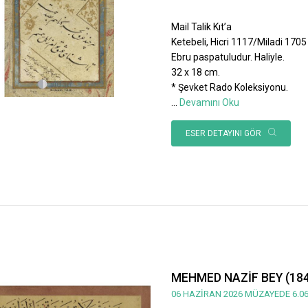
Mail Talik Kıt’a
Ketebeli, Hicri 1117/Miladi 1705 ta
Ebru paspatuludur. Haliyle.
32 x 18 cm.
* Şevket Rado Koleksiyonu.
...
Devamını Oku
ESER DETAYINI GÖR
MEHMED NAZİF BEY (184
06 HAZİRAN 2026 MÜZAYEDE 6.06