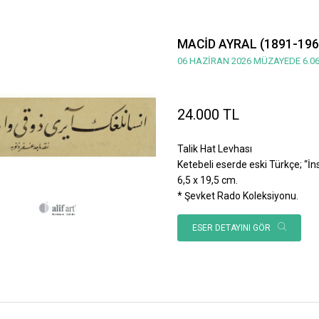
MACİD AYRAL (1891-196
06 HAZİRAN 2026 MÜZAYEDE 6.06
24.000 TL
Talik Hat Levhası
Ketebeli eserde eski Türkçe; “İnsan
6,5 x 19,5 cm.
* Şevket Rado Koleksiyonu.
ESER DETAYINI GÖR