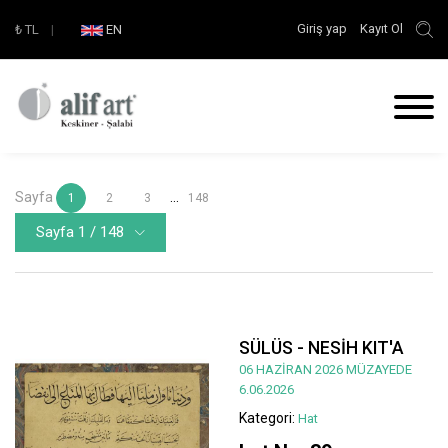
Giriş yap
Kayıt Ol
₺
TL
|
EN
Sayfa
...
1
2
3
148
Sayfa 1 / 148
SÜLÜS - NESİH KIT'A
06 HAZİRAN 2026 MÜZAYEDE
6.06.2026
Kategori:
Hat