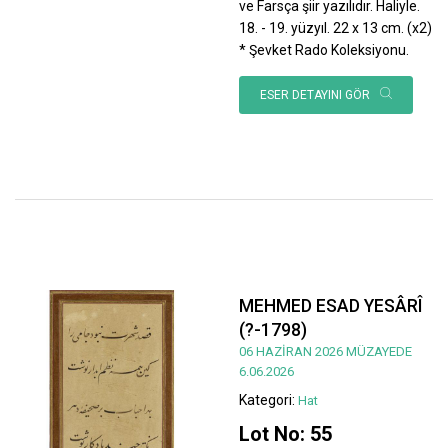
ve Farsça şiir yazılıdır. Haliyle.
18. - 19. yüzyıl. 22 x 13 cm. (x2)
* Şevket Rado Koleksiyonu.
ESER DETAYINI GÖR
MEHMED ESAD YESÂRÎ
(?-1798)
06 HAZİRAN 2026 MÜZAYEDE
6.06.2026
Kategori:
Hat
Lot No: 55