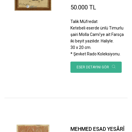
50.000 TL
Talik Müfredat
Ketebeli eserde ünlü Timurlu
şairi Molla Cami’ye ait Farsça
iki beyit yazılıdır. Haliyle.
30 x 20 cm.
* Şevket Rado Koleksiyonu.
ESER DETAYINI GÖR
MEHMED ESAD YESÂRÎ