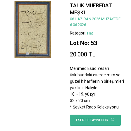
TALİK MÜFREDAT
MEŞKİ
06 HAZİRAN 2026 MÜZAYEDE
6.06.2026
Kategori:
Hat
Lot No: 53
20.000 TL
Mehmed Esad Yesârî
üslubundaki eserde mim ve
güzel h harflerinin birleşimleri
yazılıdır. Haliyle.
18. - 19. yüzyıl.
32 x 20 cm.
* Şevket Rado Koleksiyonu.
ESER DETAYINI GÖR