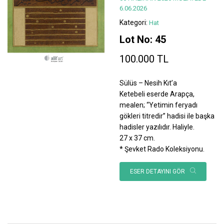
6.06.2026
Kategori:
Hat
Lot No: 45
100.000 TL
Sülüs – Nesih Kıt’a
Ketebeli eserde Arapça,
mealen; “Yetimin feryadı
gökleri titredir” hadisi ile başka
hadisler yazılıdır. Haliyle.
27 x 37 cm.
* Şevket Rado Koleksiyonu.
ESER DETAYINI GÖR