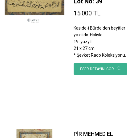
Lot No: 39
15.000 TL
Kaside-i Bürde'den beyitler
yazılıdır. Haliyle.
19. yüzyıl.
21 x 27 cm.
* Şevket Rado Koleksiyonu.
ESER DETAYINI GÖR
PİR MEHMED EL