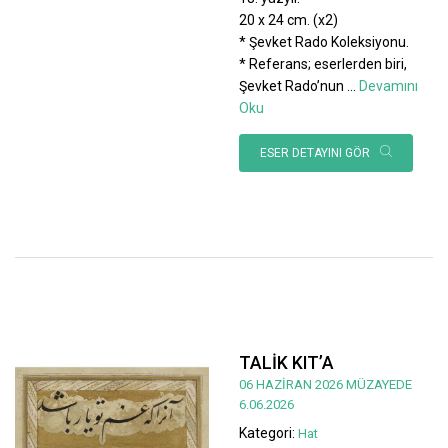
20 x 24 cm. (x2)
* Şevket Rado Koleksiyonu.
* Referans; eserlerden biri,
Şevket Rado’nun
...
Devamını
Oku
ESER DETAYINI GÖR
TALİK KIT’A
06 HAZİRAN 2026 MÜZAYEDE
6.06.2026
Kategori:
Hat