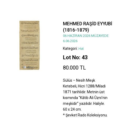
MEHMED RAŞİD EYYUBİ
(1816-1879)
06 HAZİRAN 2026 MÜZAYEDE
6.06.2026
Kategori:
Hat
Lot No: 43
80.000 TL
Sülüs – Nesih Meşk
Ketebeli, Hicri 1288/Miladi
1871 tarihlidir. Metnin üst
kısmında “Kâtib Ali Ûzni’nin
meşkidir” yazılıdır. Haliyle.
60 x 24 cm.
* Şevket Rado Koleksiyonu.