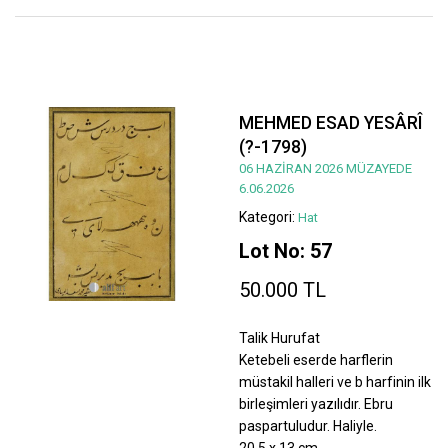
MEHMED ESAD YESÂRÎ
(?-1798)
06 HAZİRAN 2026 MÜZAYEDE
6.06.2026
Kategori:
Hat
Lot No: 57
50.000 TL
Talik Hurufat
Ketebeli eserde harflerin
müstakil halleri ve b harfinin ilk
birleşimleri yazılıdır. Ebru
paspartuludur. Haliyle.
20,5 x 13 cm.