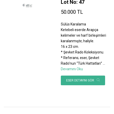
Lot No: 47
50.000 TL
Sülüs Karalama
Ketebeli eserde Arapça
kelimeler ve harf birleşimleri
karalanmıştır, haliyle.
16 x 23 cm.
* Şevket Rado Koleksiyonu.
* Referans; eser, Şevket
Rado’nun “Türk Hattatları”
...
Devamını Oku
ESER DETAYINI GÖR