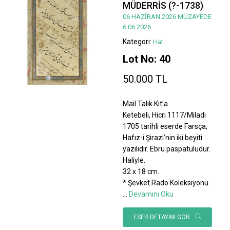
MÜDERRİS (?-1738)
06 HAZİRAN 2026 MÜZAYEDE
6.06.2026
Kategori:
Hat
Lot No: 40
50.000 TL
Mail Talik Kıt’a
Ketebeli, Hicri 1117/Miladi
1705 tarihli eserde Farsça,
Hafız-i Şirazi’nin iki beyiti
yazılıdır. Ebru paspatuludur.
Haliyle.
32 x 18 cm.
* Şevket Rado Koleksiyonu.
...
Devamını Oku
ESER DETAYINI GÖR