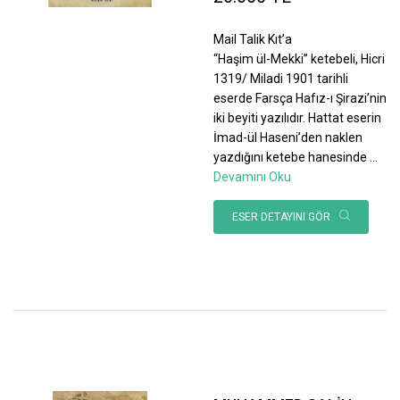
Mail Talik Kıt’a
“Haşim ül-Mekki” ketebeli, Hicri
1319/ Miladi 1901 tarihli
eserde Farsça Hafız-ı Şirazi’nin
iki beyiti yazılıdır. Hattat eserin
İmad-ül Haseni’den naklen
yazdığını ketebe hanesinde
...
Devamını Oku
ESER DETAYINI GÖR