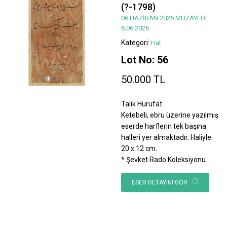
(?-1798)
06 HAZİRAN 2026 MÜZAYEDE
6.06.2026
Kategori:
Hat
Lot No: 56
50.000 TL
Talik Hurufat
Ketebeli, ebru üzerine yazılmış
eserde harflerin tek başına
halleri yer almaktadır. Haliyle.
20 x 12 cm.
* Şevket Rado Koleksiyonu.
ESER DETAYINI GÖR