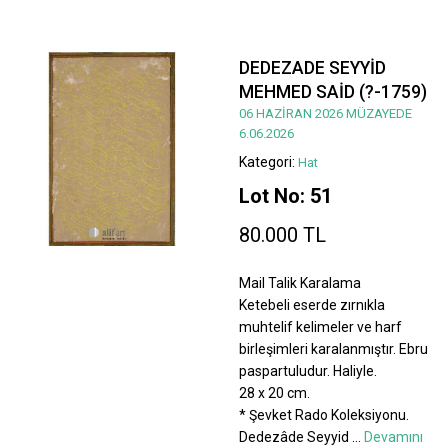
DEDEZADE SEYYİD
MEHMED SAİD (?-1759)
06 HAZİRAN 2026 MÜZAYEDE
6.06.2026
Kategori:
Hat
Lot No: 51
80.000 TL
Mail Talik Karalama
Ketebeli eserde zırnıkla
muhtelif kelimeler ve harf
birleşimleri karalanmıştır. Ebru
paspartuludur. Haliyle.
28 x 20 cm.
* Şevket Rado Koleksiyonu.
Dedezâde Seyyid
...
Devamını