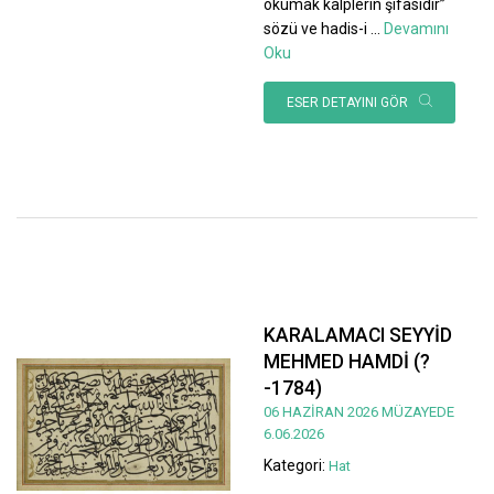
okumak kalplerin şifasıdır”
sözü ve hadis-i
...
Devamını
Oku
ESER DETAYINI GÖR
KARALAMACI SEYYİD
MEHMED HAMDİ (?
-1784)
06 HAZİRAN 2026 MÜZAYEDE
6.06.2026
Kategori:
Hat