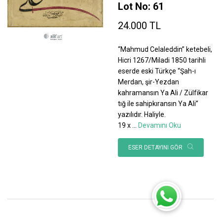
Lot No: 61
24.000 TL
“Mahmud Celaleddin” ketebeli,
Hicri 1267/Miladi 1850 tarihli
eserde eski Türkçe “Şah-ı
Merdan, şir-Yezdan
kahramansın Ya Ali / Zülfikar
tığ ile sahipkıransın Ya Ali”
yazılıdır. Haliyle.
19 x
...
Devamını Oku
ESER DETAYINI GÖR