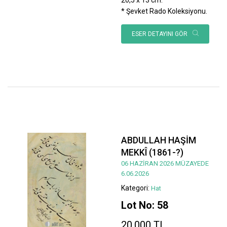
* Şevket Rado Koleksiyonu.
ESER DETAYINI GÖR
ABDULLAH HAŞİM
MEKKÎ (1861-?)
06 HAZİRAN 2026 MÜZAYEDE
6.06.2026
Kategori:
Hat
Lot No: 58
20.000 TL