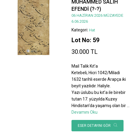
MUHAMMED SALİH
EFENDİ (?-?)
06 HAZİRAN 2026 MÜZAYEDE
6.06.2026
Kategori:
Hat
Lot No: 59
30.000 TL
Mail Talik Kıt’a
Ketebeli, Hicri 1042/Miladi
1632 tarihli eserde Arapça iki
beyit yazılıdır. Haliyle.
Yazı üslubu bu kıt’a ile birebir
tutan 17. yüzyılda Kuzey
Hindistan’da yaşamış olan bir
...
Devamını Oku
ESER DETAYINI GÖR