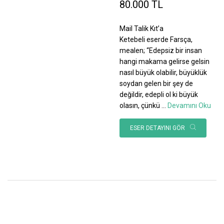
80.000 TL
Mail Talik Kıt’a
Ketebeli eserde Farsça,
mealen; “Edepsiz bir insan
hangi makama gelirse gelsin
nasıl büyük olabilir, büyüklük
soydan gelen bir şey de
değildir, edepli ol ki büyük
olasın, çünkü
...
Devamını Oku
ESER DETAYINI GÖR