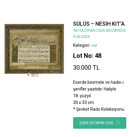
SÜLÜS – NESİH KIT’A
06 HAZİRAN 2026 MÜZAYEDE
6.06.2026
Kategori:
Hat
Lot No: 48
30.000 TL
Eserde besmele ve hadis-i
şerifler yazılıdır. Haliyle.
18. yüzyıl.
30 x 33 cm.
* Şevket Rado Koleksiyonu.
ESER DETAYINI GÖR