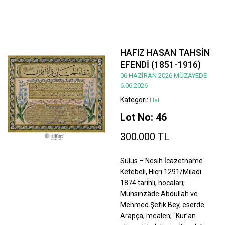
HAFIZ HASAN TAHSİN
EFENDİ (1851-1916)
06 HAZİRAN 2026 MÜZAYEDE
6.06.2026
Kategori:
Hat
Lot No: 46
300.000 TL
Sülüs – Nesih İcazetname
Ketebeli, Hicri 1291/Miladi
1874 tarihli, hocaları;
Muhsinzâde Abdullah ve
Mehmed Şefik Bey, eserde
Arapça, mealen; “Kur’an