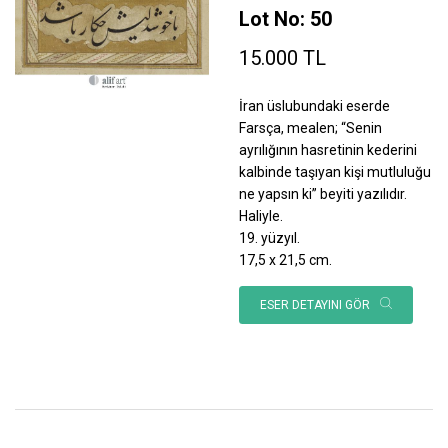
Lot No: 50
15.000 TL
İran üslubundaki eserde
Farsça, mealen; “Senin
ayrılığının hasretinin kederini
kalbinde taşıyan kişi mutluluğu
ne yapsın ki” beyiti yazılıdır.
Haliyle.
19. yüzyıl.
17,5 x 21,5 cm.
ESER DETAYINI GÖR