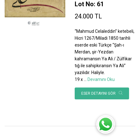
Lot No: 61
24.000 TL
“Mahmud Celaleddin” ketebeli,
Hicri 1267/Miladi 1850 tarihli
eserde eski Türkçe “Şah-ı
Merdan, şir-Yezdan
kahramansın Ya Ali / Zülfikar
tığ ile sahipkıransın Ya Ali”
yazılıdır. Haliyle.
19 x
...
Devamını Oku
ESER DETAYINI GÖR