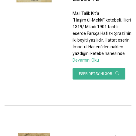
Mail Talik Kıt’a
“Haşim ül-Mekki” ketebeli, Hicri
1319/ Miladi 1901 tarihli
eserde Farsça Hafız-ı Şirazi’nin
iki beyiti yazılıdır. Hattat eserin
İmad-ül Haseni’den naklen
yazdığını ketebe hanesinde
...
Devamını Oku
ESER DETAYINI GÖR