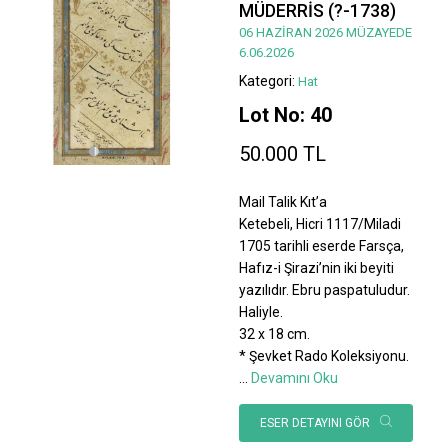
MÜDERRİS (?-1738)
06 HAZİRAN 2026 MÜZAYEDE
6.06.2026
Kategori:
Hat
Lot No: 40
50.000 TL
Mail Talik Kıt’a
Ketebeli, Hicri 1117/Miladi
1705 tarihli eserde Farsça,
Hafız-i Şirazi’nin iki beyiti
yazılıdır. Ebru paspatuludur.
Haliyle.
32 x 18 cm.
* Şevket Rado Koleksiyonu.
...
Devamını Oku
ESER DETAYINI GÖR