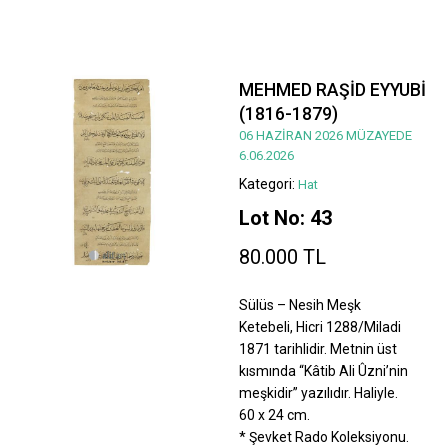
MEHMED RAŞİD EYYUBİ
(1816-1879)
06 HAZİRAN 2026 MÜZAYEDE
6.06.2026
Kategori:
Hat
Lot No: 43
80.000 TL
Sülüs – Nesih Meşk
Ketebeli, Hicri 1288/Miladi
1871 tarihlidir. Metnin üst
kısmında “Kâtib Ali Ûzni’nin
meşkidir” yazılıdır. Haliyle.
60 x 24 cm.
* Şevket Rado Koleksiyonu.