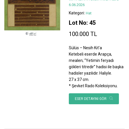
6.06.2026
Kategori:
Hat
Lot No: 45
100.000 TL
Sülüs – Nesih Kıt’a
Ketebeli eserde Arapça,
mealen; “Yetimin feryadı
gökleri titredir” hadisi ile başka
hadisler yazılıdır. Haliyle.
27 x 37 cm.
* Şevket Rado Koleksiyonu.
ESER DETAYINI GÖR