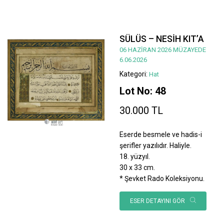
SÜLÜS – NESİH KIT’A
06 HAZİRAN 2026 MÜZAYEDE
6.06.2026
Kategori:
Hat
Lot No: 48
30.000 TL
Eserde besmele ve hadis-i
şerifler yazılıdır. Haliyle.
18. yüzyıl.
30 x 33 cm.
* Şevket Rado Koleksiyonu.
ESER DETAYINI GÖR