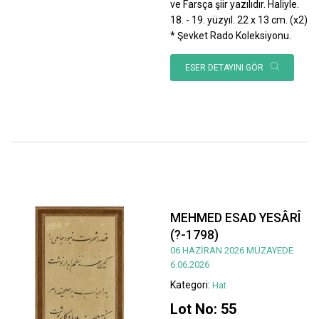
ve Farsça şiir yazılıdır. Haliyle.
18. - 19. yüzyıl. 22 x 13 cm. (x2)
* Şevket Rado Koleksiyonu.
ESER DETAYINI GÖR
MEHMED ESAD YESÂRÎ
(?-1798)
06 HAZİRAN 2026 MÜZAYEDE
6.06.2026
Kategori:
Hat
Lot No: 55