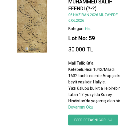
MUHAMMED SALİH
EFENDİ (?-?)
06 HAZİRAN 2026 MÜZAYEDE
6.06.2026
Kategori:
Hat
Lot No: 59
30.000 TL
Mail Talik Kıt’a
Ketebeli, Hicri 1042/Miladi
1632 tarihli eserde Arapça iki
beyit yazılıdır. Haliyle.
Yazı üslubu bu kıt’a ile birebir
tutan 17. yüzyılda Kuzey
Hindistan’da yaşamış olan bir
...
Devamını Oku
ESER DETAYINI GÖR