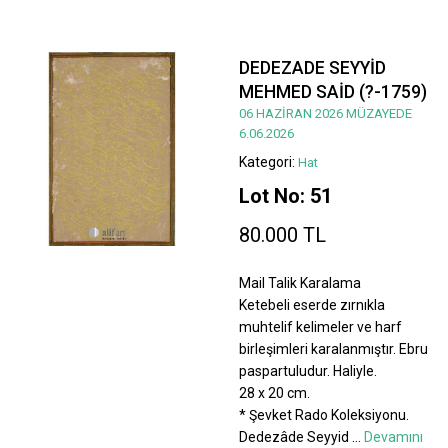
DEDEZADE SEYYİD
MEHMED SAİD (?-1759)
06 HAZİRAN 2026 MÜZAYEDE
6.06.2026
Kategori:
Hat
Lot No: 51
80.000 TL
Mail Talik Karalama
Ketebeli eserde zırnıkla
muhtelif kelimeler ve harf
birleşimleri karalanmıştır. Ebru
paspartuludur. Haliyle.
28 x 20 cm.
* Şevket Rado Koleksiyonu.
Dedezâde Seyyid
...
Devamını