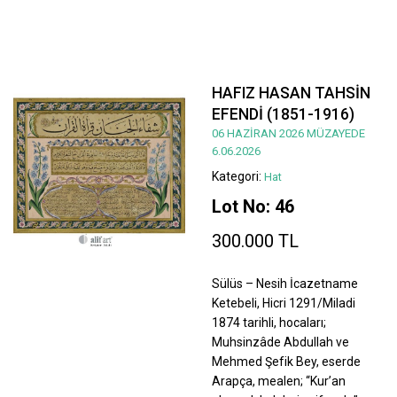
HAFIZ HASAN TAHSİN
EFENDİ (1851-1916)
06 HAZİRAN 2026 MÜZAYEDE
6.06.2026
Kategori:
Hat
Lot No: 46
300.000 TL
Sülüs – Nesih İcazetname
Ketebeli, Hicri 1291/Miladi
1874 tarihli, hocaları;
Muhsinzâde Abdullah ve
Mehmed Şefik Bey, eserde
Arapça, mealen; “Kur’an