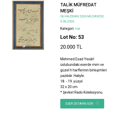
TALİK MÜFREDAT
MEŞKİ
06 HAZİRAN 2026 MÜZAYEDE
6.06.2026
Kategori:
Hat
Lot No: 53
20.000 TL
Mehmed Esad Yesârî
üslubundaki eserde mim ve
güzel h harflerinin birleşimleri
yazılıdır. Haliyle.
18. - 19. yüzyıl.
32 x 20 cm.
* Şevket Rado Koleksiyonu.
ESER DETAYINI GÖR