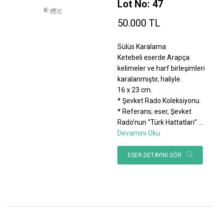
Lot No: 47
50.000 TL
Sülüs Karalama
Ketebeli eserde Arapça
kelimeler ve harf birleşimleri
karalanmıştır, haliyle.
16 x 23 cm.
* Şevket Rado Koleksiyonu.
* Referans; eser, Şevket
Rado’nun “Türk Hattatları”
...
Devamını Oku
ESER DETAYINI GÖR