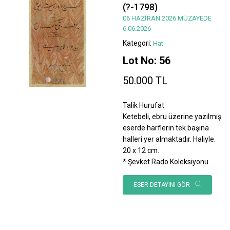
(?-1798)
06 HAZİRAN 2026 MÜZAYEDE
6.06.2026
Kategori:
Hat
Lot No: 56
50.000 TL
Talik Hurufat
Ketebeli, ebru üzerine yazılmış
eserde harflerin tek başına
halleri yer almaktadır. Haliyle.
20 x 12 cm.
* Şevket Rado Koleksiyonu.
ESER DETAYINI GÖR