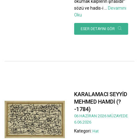
okumak kalplerin şifasıdır”
sözü ve hadis-i
...
Devamını
Oku
ESER DETAYINI GÖR
KARALAMACI SEYYİD
MEHMED HAMDİ (?
-1784)
06 HAZİRAN 2026 MÜZAYEDE
6.06.2026
Kategori:
Hat