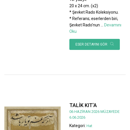
20 x 24 cm. (x2)
* Şevket Rado Koleksiyonu.
* Referans; eserlerden biri,
Şevket Rado’nun
...
Devamını
Oku
ESER DETAYINI GÖR
TALİK KIT’A
06 HAZİRAN 2026 MÜZAYEDE
6.06.2026
Kategori:
Hat