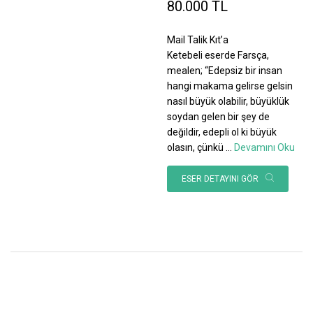
80.000 TL
Mail Talik Kıt’a
Ketebeli eserde Farsça,
mealen; “Edepsiz bir insan
hangi makama gelirse gelsin
nasıl büyük olabilir, büyüklük
soydan gelen bir şey de
değildir, edepli ol ki büyük
olasın, çünkü
...
Devamını Oku
ESER DETAYINI GÖR