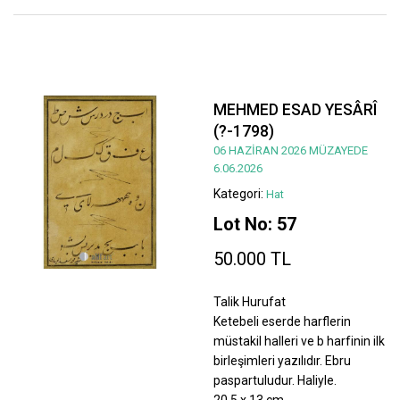
MEHMED ESAD YESÂRÎ
(?-1798)
06 HAZİRAN 2026 MÜZAYEDE
6.06.2026
Kategori:
Hat
Lot No: 57
50.000 TL
Talik Hurufat
Ketebeli eserde harflerin
müstakil halleri ve b harfinin ilk
birleşimleri yazılıdır. Ebru
paspartuludur. Haliyle.
20,5 x 13 cm.