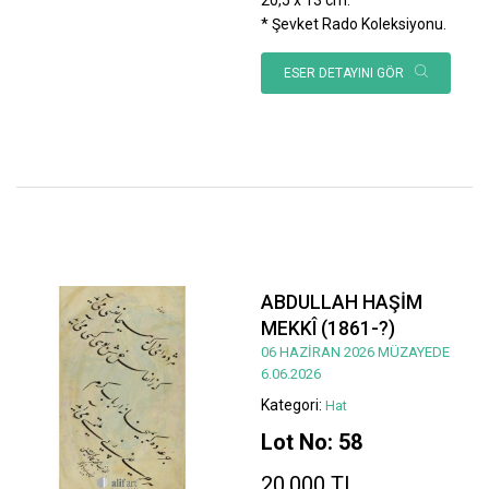
* Şevket Rado Koleksiyonu.
ESER DETAYINI GÖR
ABDULLAH HAŞİM
MEKKÎ (1861-?)
06 HAZİRAN 2026 MÜZAYEDE
6.06.2026
Kategori:
Hat
Lot No: 58
20.000 TL