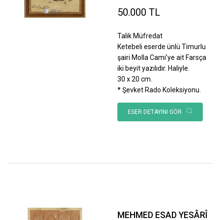
50.000 TL
Talik Müfredat
Ketebeli eserde ünlü Timurlu
şairi Molla Cami’ye ait Farsça
iki beyit yazılıdır. Haliyle.
30 x 20 cm.
* Şevket Rado Koleksiyonu.
ESER DETAYINI GÖR
MEHMED ESAD YESÂRÎ