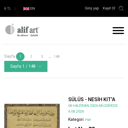
Giriş yap
Kayıt Ol
₺
TL
|
EN
Sayfa
...
1
2
3
148
Sayfa 1 / 148
SÜLÜS - NESİH KIT'A
06 HAZİRAN 2026 MÜZAYEDE
6.06.2026
Kategori:
Hat