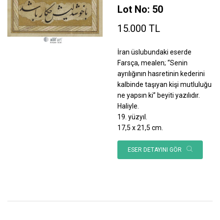
Lot No: 50
15.000 TL
İran üslubundaki eserde
Farsça, mealen; “Senin
ayrılığının hasretinin kederini
kalbinde taşıyan kişi mutluluğu
ne yapsın ki” beyiti yazılıdır.
Haliyle.
19. yüzyıl.
17,5 x 21,5 cm.
ESER DETAYINI GÖR