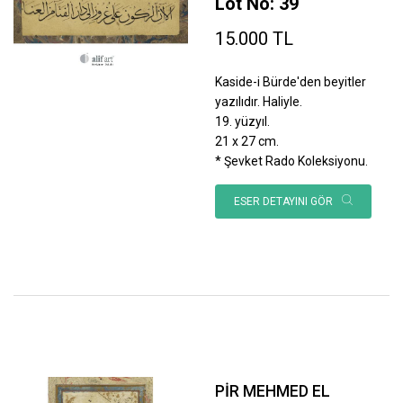
Lot No: 39
15.000 TL
Kaside-i Bürde'den beyitler
yazılıdır. Haliyle.
19. yüzyıl.
21 x 27 cm.
* Şevket Rado Koleksiyonu.
ESER DETAYINI GÖR
PİR MEHMED EL