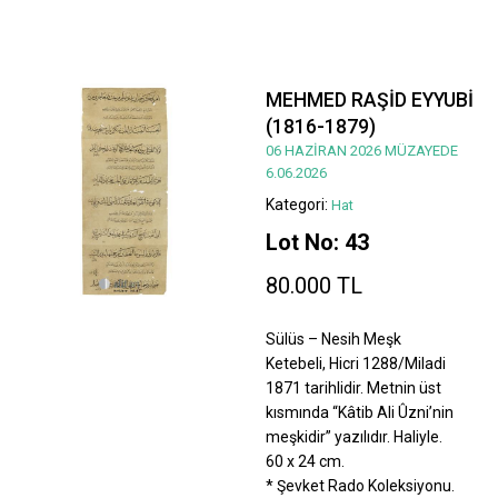
MEHMED RAŞİD EYYUBİ
(1816-1879)
06 HAZİRAN 2026 MÜZAYEDE
6.06.2026
Kategori:
Hat
Lot No: 43
80.000 TL
Sülüs – Nesih Meşk
Ketebeli, Hicri 1288/Miladi
1871 tarihlidir. Metnin üst
kısmında “Kâtib Ali Ûzni’nin
meşkidir” yazılıdır. Haliyle.
60 x 24 cm.
* Şevket Rado Koleksiyonu.