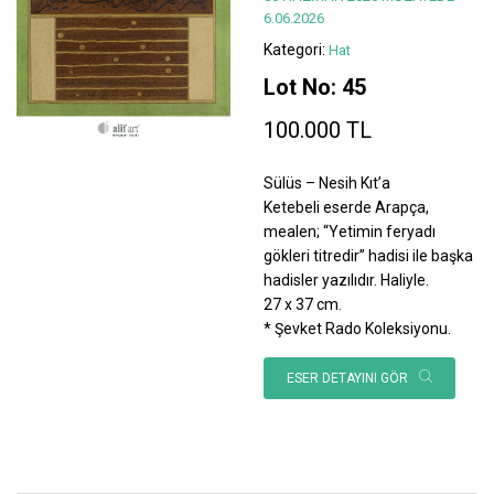
6.06.2026
Kategori:
Hat
Lot No: 45
100.000 TL
Sülüs – Nesih Kıt’a
Ketebeli eserde Arapça,
mealen; “Yetimin feryadı
gökleri titredir” hadisi ile başka
hadisler yazılıdır. Haliyle.
27 x 37 cm.
* Şevket Rado Koleksiyonu.
ESER DETAYINI GÖR