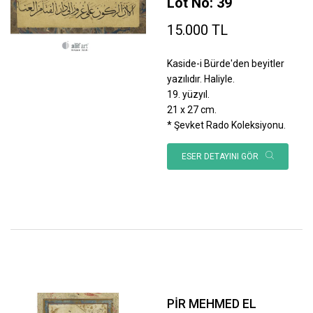
Lot No: 39
15.000 TL
Kaside-i Bürde'den beyitler
yazılıdır. Haliyle.
19. yüzyıl.
21 x 27 cm.
* Şevket Rado Koleksiyonu.
ESER DETAYINI GÖR
PİR MEHMED EL