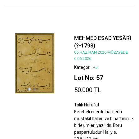
MEHMED ESAD YESÂRÎ
(?-1798)
06 HAZİRAN 2026 MÜZAYEDE
6.06.2026
Kategori:
Hat
Lot No: 57
50.000 TL
Talik Hurufat
Ketebeli eserde harflerin
müstakil halleri ve b harfinin ilk
birleşimleri yazılıdır. Ebru
paspartuludur. Haliyle.
20,5 x 13 cm.