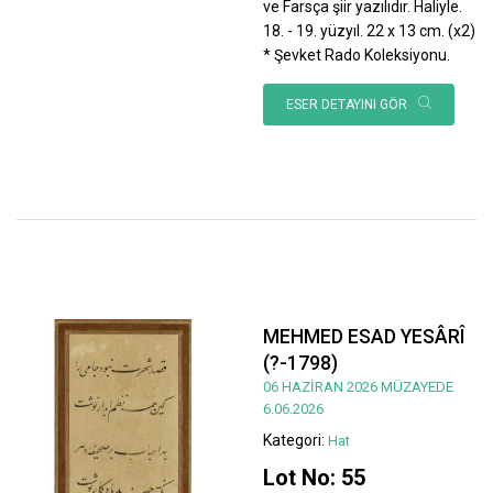
ve Farsça şiir yazılıdır. Haliyle.
18. - 19. yüzyıl. 22 x 13 cm. (x2)
* Şevket Rado Koleksiyonu.
ESER DETAYINI GÖR
MEHMED ESAD YESÂRÎ
(?-1798)
06 HAZİRAN 2026 MÜZAYEDE
6.06.2026
Kategori:
Hat
Lot No: 55