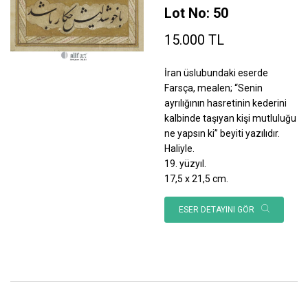
Lot No: 50
15.000 TL
İran üslubundaki eserde
Farsça, mealen; “Senin
ayrılığının hasretinin kederini
kalbinde taşıyan kişi mutluluğu
ne yapsın ki” beyiti yazılıdır.
Haliyle.
19. yüzyıl.
17,5 x 21,5 cm.
ESER DETAYINI GÖR