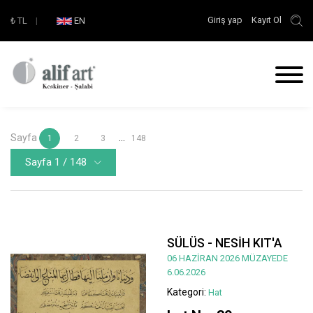
Giriş yap
Kayıt Ol
₺
TL
|
EN
Sayfa
...
1
2
3
148
Sayfa 1 / 148
SÜLÜS - NESİH KIT'A
06 HAZİRAN 2026 MÜZAYEDE
6.06.2026
Kategori:
Hat