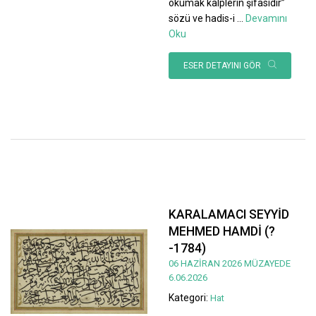
okumak kalplerin şifasıdır”
sözü ve hadis-i
...
Devamını
Oku
ESER DETAYINI GÖR
KARALAMACI SEYYİD
MEHMED HAMDİ (?
-1784)
06 HAZİRAN 2026 MÜZAYEDE
6.06.2026
Kategori:
Hat