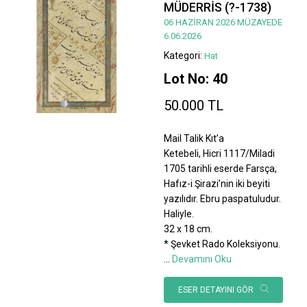
MÜDERRİS (?-1738)
06 HAZİRAN 2026 MÜZAYEDE
6.06.2026
Kategori:
Hat
Lot No: 40
50.000 TL
Mail Talik Kıt’a
Ketebeli, Hicri 1117/Miladi
1705 tarihli eserde Farsça,
Hafız-i Şirazi’nin iki beyiti
yazılıdır. Ebru paspatuludur.
Haliyle.
32 x 18 cm.
* Şevket Rado Koleksiyonu.
...
Devamını Oku
ESER DETAYINI GÖR