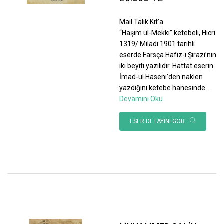
Mail Talik Kıt’a
“Haşim ül-Mekki” ketebeli, Hicri
1319/ Miladi 1901 tarihli
eserde Farsça Hafız-ı Şirazi’nin
iki beyiti yazılıdır. Hattat eserin
İmad-ül Haseni’den naklen
yazdığını ketebe hanesinde
...
Devamını Oku
ESER DETAYINI GÖR