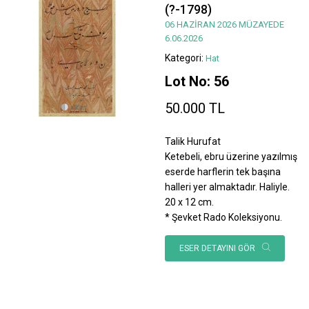
(?-1798)
06 HAZİRAN 2026 MÜZAYEDE
6.06.2026
Kategori:
Hat
Lot No: 56
50.000 TL
Talik Hurufat
Ketebeli, ebru üzerine yazılmış
eserde harflerin tek başına
halleri yer almaktadır. Haliyle.
20 x 12 cm.
* Şevket Rado Koleksiyonu.
ESER DETAYINI GÖR