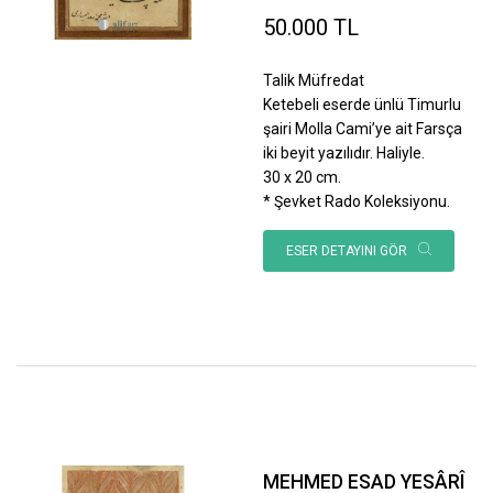
50.000 TL
Talik Müfredat
Ketebeli eserde ünlü Timurlu
şairi Molla Cami’ye ait Farsça
iki beyit yazılıdır. Haliyle.
30 x 20 cm.
* Şevket Rado Koleksiyonu.
ESER DETAYINI GÖR
MEHMED ESAD YESÂRÎ