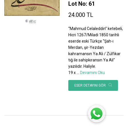
Lot No: 61
24.000 TL
“Mahmud Celaleddin” ketebeli,
Hicri 1267/Miladi 1850 tarihli
eserde eski Türkçe “Şah-ı
Merdan, şir-Yezdan
kahramansın Ya Ali / Zülfikar
tığ ile sahipkıransın Ya Ali”
yazılıdır. Haliyle.
19 x
...
Devamını Oku
ESER DETAYINI GÖR