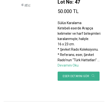
Lot No: 47
50.000 TL
Sülüs Karalama
Ketebeli eserde Arapça
kelimeler ve harf birleşimleri
karalanmıştır, haliyle.
16 x 23 cm.
* Şevket Rado Koleksiyonu.
* Referans; eser, Şevket
Rado’nun “Türk Hattatları”
...
Devamını Oku
ESER DETAYINI GÖR