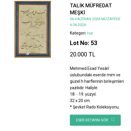
TALİK MÜFREDAT
MEŞKİ
06 HAZİRAN 2026 MÜZAYEDE
6.06.2026
Kategori:
Hat
Lot No: 53
20.000 TL
Mehmed Esad Yesârî
üslubundaki eserde mim ve
güzel h harflerinin birleşimleri
yazılıdır. Haliyle.
18. - 19. yüzyıl.
32 x 20 cm.
* Şevket Rado Koleksiyonu.
ESER DETAYINI GÖR