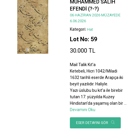
MUHAMMED SALİH
EFENDİ (?-?)
06 HAZİRAN 2026 MÜZAYEDE
6.06.2026
Kategori:
Hat
Lot No: 59
30.000 TL
Mail Talik Kıt’a
Ketebeli, Hicri 1042/Miladi
1632 tarihli eserde Arapça iki
beyit yazılıdır. Haliyle.
Yazı üslubu bu kıt’a ile birebir
tutan 17. yüzyılda Kuzey
Hindistan’da yaşamış olan bir
...
Devamını Oku
ESER DETAYINI GÖR