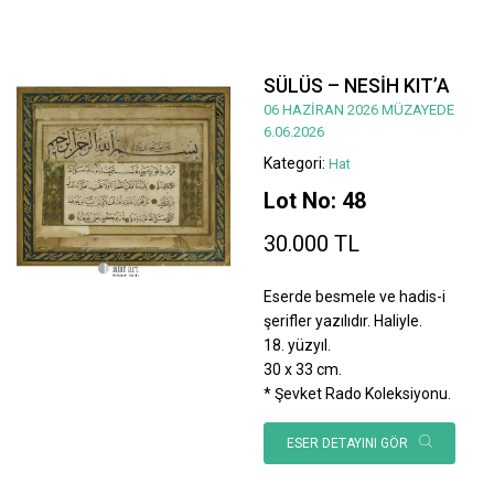
SÜLÜS – NESİH KIT’A
06 HAZİRAN 2026 MÜZAYEDE
6.06.2026
Kategori:
Hat
Lot No: 48
30.000 TL
Eserde besmele ve hadis-i
şerifler yazılıdır. Haliyle.
18. yüzyıl.
30 x 33 cm.
* Şevket Rado Koleksiyonu.
ESER DETAYINI GÖR