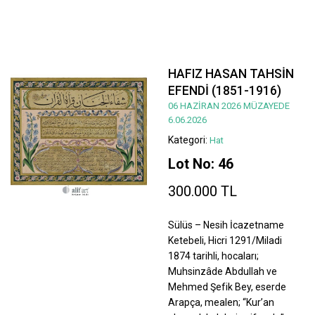
HAFIZ HASAN TAHSİN
EFENDİ (1851-1916)
06 HAZİRAN 2026 MÜZAYEDE
6.06.2026
Kategori:
Hat
Lot No: 46
300.000 TL
Sülüs – Nesih İcazetname
Ketebeli, Hicri 1291/Miladi
1874 tarihli, hocaları;
Muhsinzâde Abdullah ve
Mehmed Şefik Bey, eserde
Arapça, mealen; “Kur’an