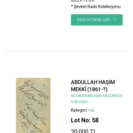
* Şevket Rado Koleksiyonu.
ESER DETAYINI GÖR
ABDULLAH HAŞİM
MEKKÎ (1861-?)
06 HAZİRAN 2026 MÜZAYEDE
6.06.2026
Kategori:
Hat
Lot No: 58
20.000 TL