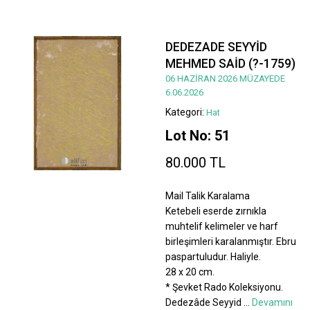
DEDEZADE SEYYİD
MEHMED SAİD (?-1759)
06 HAZİRAN 2026 MÜZAYEDE
6.06.2026
Kategori:
Hat
Lot No: 51
80.000 TL
Mail Talik Karalama
Ketebeli eserde zırnıkla
muhtelif kelimeler ve harf
birleşimleri karalanmıştır. Ebru
paspartuludur. Haliyle.
28 x 20 cm.
* Şevket Rado Koleksiyonu.
Dedezâde Seyyid
...
Devamını