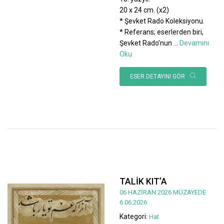
20 x 24 cm. (x2)
* Şevket Rado Koleksiyonu.
* Referans; eserlerden biri,
Şevket Rado’nun
...
Devamını
Oku
ESER DETAYINI GÖR
TALİK KIT’A
06 HAZİRAN 2026 MÜZAYEDE
6.06.2026
Kategori:
Hat