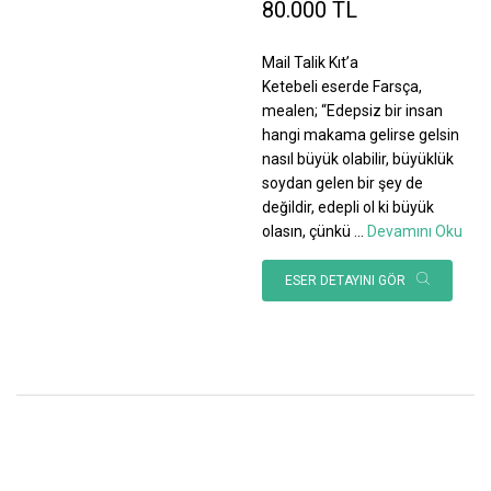
80.000 TL
Mail Talik Kıt’a
Ketebeli eserde Farsça,
mealen; “Edepsiz bir insan
hangi makama gelirse gelsin
nasıl büyük olabilir, büyüklük
soydan gelen bir şey de
değildir, edepli ol ki büyük
olasın, çünkü
...
Devamını Oku
ESER DETAYINI GÖR