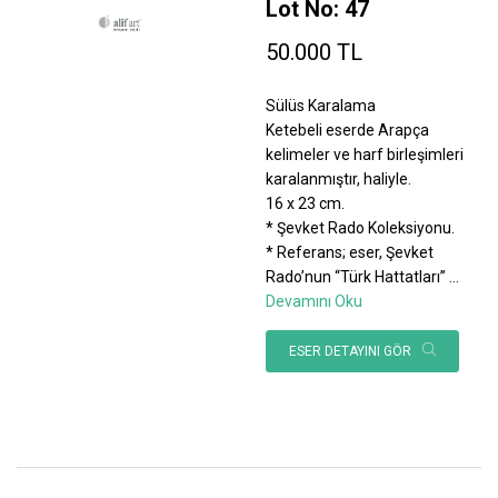
Lot No: 47
50.000 TL
Sülüs Karalama
Ketebeli eserde Arapça
kelimeler ve harf birleşimleri
karalanmıştır, haliyle.
16 x 23 cm.
* Şevket Rado Koleksiyonu.
* Referans; eser, Şevket
Rado’nun “Türk Hattatları”
...
Devamını Oku
ESER DETAYINI GÖR