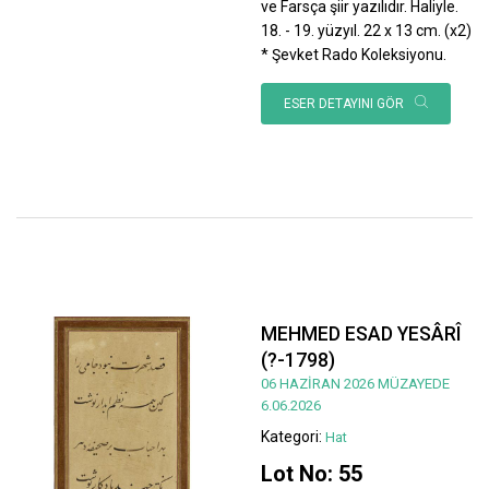
ve Farsça şiir yazılıdır. Haliyle.
18. - 19. yüzyıl. 22 x 13 cm. (x2)
* Şevket Rado Koleksiyonu.
ESER DETAYINI GÖR
MEHMED ESAD YESÂRÎ
(?-1798)
06 HAZİRAN 2026 MÜZAYEDE
6.06.2026
Kategori:
Hat
Lot No: 55