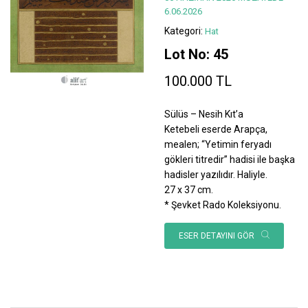
6.06.2026
Kategori:
Hat
Lot No: 45
100.000 TL
Sülüs – Nesih Kıt’a
Ketebeli eserde Arapça,
mealen; “Yetimin feryadı
gökleri titredir” hadisi ile başka
hadisler yazılıdır. Haliyle.
27 x 37 cm.
* Şevket Rado Koleksiyonu.
ESER DETAYINI GÖR