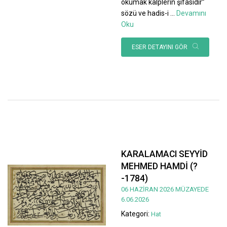
okumak kalplerin şifasıdır”
sözü ve hadis-i
...
Devamını
Oku
ESER DETAYINI GÖR
KARALAMACI SEYYİD
MEHMED HAMDİ (?
-1784)
06 HAZİRAN 2026 MÜZAYEDE
6.06.2026
Kategori:
Hat