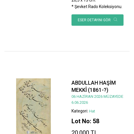
* Şevket Rado Koleksiyonu.
ESER DETAYINI GÖR
ABDULLAH HAŞİM
MEKKÎ (1861-?)
06 HAZİRAN 2026 MÜZAYEDE
6.06.2026
Kategori:
Hat
Lot No: 58
20.000 TL