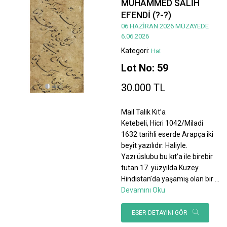
MUHAMMED SALİH
EFENDİ (?-?)
06 HAZİRAN 2026 MÜZAYEDE
6.06.2026
Kategori:
Hat
Lot No: 59
30.000 TL
Mail Talik Kıt’a
Ketebeli, Hicri 1042/Miladi
1632 tarihli eserde Arapça iki
beyit yazılıdır. Haliyle.
Yazı üslubu bu kıt’a ile birebir
tutan 17. yüzyılda Kuzey
Hindistan’da yaşamış olan bir
...
Devamını Oku
ESER DETAYINI GÖR