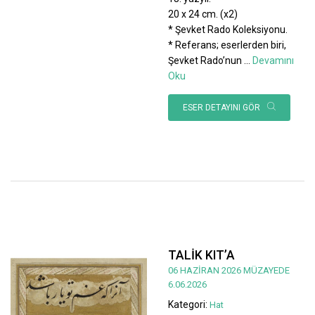
20 x 24 cm. (x2)
* Şevket Rado Koleksiyonu.
* Referans; eserlerden biri,
Şevket Rado’nun
...
Devamını
Oku
ESER DETAYINI GÖR
TALİK KIT’A
06 HAZİRAN 2026 MÜZAYEDE
6.06.2026
Kategori:
Hat