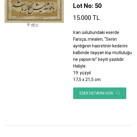
Lot No: 50
15.000 TL
İran üslubundaki eserde
Farsça, mealen; “Senin
ayrılığının hasretinin kederini
kalbinde taşıyan kişi mutluluğu
ne yapsın ki” beyiti yazılıdır.
Haliyle.
19. yüzyıl.
17,5 x 21,5 cm.
ESER DETAYINI GÖR