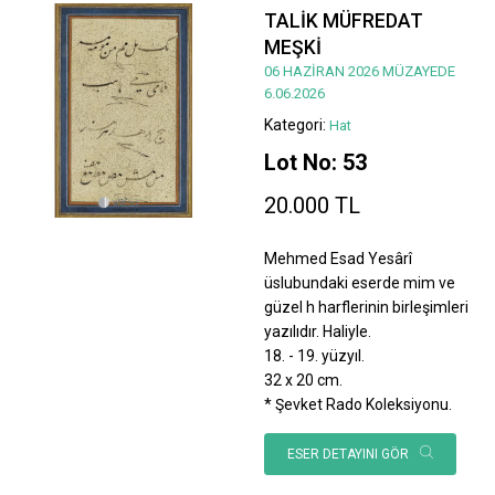
TALİK MÜFREDAT
MEŞKİ
06 HAZİRAN 2026 MÜZAYEDE
6.06.2026
Kategori:
Hat
Lot No: 53
20.000 TL
Mehmed Esad Yesârî
üslubundaki eserde mim ve
güzel h harflerinin birleşimleri
yazılıdır. Haliyle.
18. - 19. yüzyıl.
32 x 20 cm.
* Şevket Rado Koleksiyonu.
ESER DETAYINI GÖR