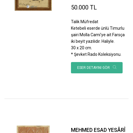
50.000 TL
Talik Müfredat
Ketebeli eserde ünlü Timurlu
şairi Molla Cami’ye ait Farsça
iki beyit yazılıdır. Haliyle.
30 x 20 cm.
* Şevket Rado Koleksiyonu.
ESER DETAYINI GÖR
MEHMED ESAD YESÂRÎ