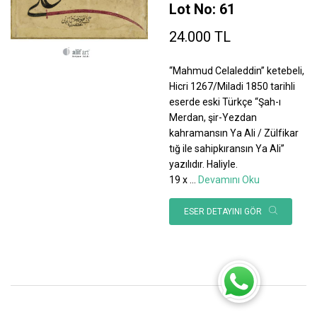
Lot No: 61
24.000 TL
“Mahmud Celaleddin” ketebeli,
Hicri 1267/Miladi 1850 tarihli
eserde eski Türkçe “Şah-ı
Merdan, şir-Yezdan
kahramansın Ya Ali / Zülfikar
tığ ile sahipkıransın Ya Ali”
yazılıdır. Haliyle.
19 x
...
Devamını Oku
ESER DETAYINI GÖR