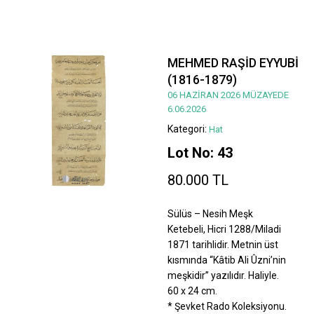
MEHMED RAŞİD EYYUBİ
(1816-1879)
06 HAZİRAN 2026 MÜZAYEDE
6.06.2026
Kategori:
Hat
Lot No: 43
80.000 TL
Sülüs – Nesih Meşk
Ketebeli, Hicri 1288/Miladi
1871 tarihlidir. Metnin üst
kısmında “Kâtib Ali Ûzni’nin
meşkidir” yazılıdır. Haliyle.
60 x 24 cm.
* Şevket Rado Koleksiyonu.