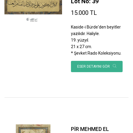
Lot No: 39
15.000 TL
Kaside-i Bürde'den beyitler
yazılıdır. Haliyle.
19. yüzyıl.
21 x 27 cm.
* Şevket Rado Koleksiyonu.
ESER DETAYINI GÖR
PİR MEHMED EL