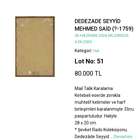
DEDEZADE SEYYİD
MEHMED SAİD (?-1759)
06 HAZİRAN 2026 MÜZAYEDE
6.06.2026
Kategori:
Hat
Lot No: 51
80.000 TL
Mail Talik Karalama
Ketebeli eserde zırnıkla
muhtelif kelimeler ve harf
birleşimleri karalanmıştır. Ebru
paspartuludur. Haliyle.
28 x 20 cm.
* Şevket Rado Koleksiyonu.
Dedezâde Seyyid
...
Devamını