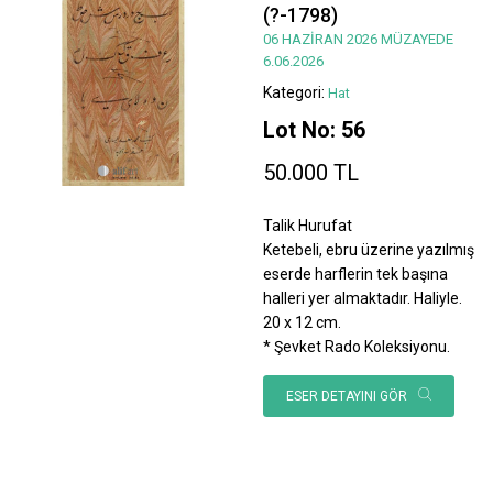
(?-1798)
06 HAZİRAN 2026 MÜZAYEDE
6.06.2026
Kategori:
Hat
Lot No: 56
50.000 TL
Talik Hurufat
Ketebeli, ebru üzerine yazılmış
eserde harflerin tek başına
halleri yer almaktadır. Haliyle.
20 x 12 cm.
* Şevket Rado Koleksiyonu.
ESER DETAYINI GÖR