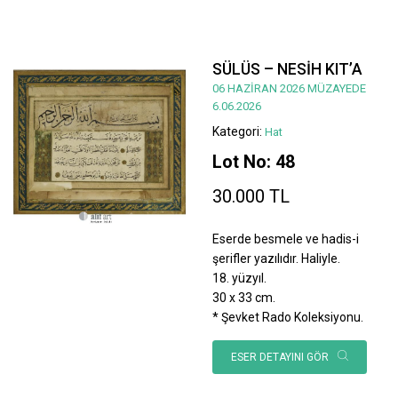
SÜLÜS – NESİH KIT’A
06 HAZİRAN 2026 MÜZAYEDE
6.06.2026
Kategori:
Hat
Lot No: 48
30.000 TL
Eserde besmele ve hadis-i
şerifler yazılıdır. Haliyle.
18. yüzyıl.
30 x 33 cm.
* Şevket Rado Koleksiyonu.
ESER DETAYINI GÖR