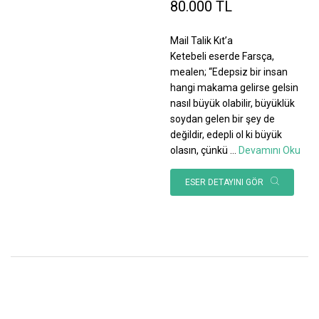
80.000 TL
Mail Talik Kıt’a
Ketebeli eserde Farsça,
mealen; “Edepsiz bir insan
hangi makama gelirse gelsin
nasıl büyük olabilir, büyüklük
soydan gelen bir şey de
değildir, edepli ol ki büyük
olasın, çünkü
...
Devamını Oku
ESER DETAYINI GÖR