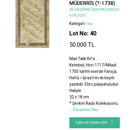
MÜDERRİS (?-1738)
06 HAZİRAN 2026 MÜZAYEDE
6.06.2026
Kategori:
Hat
Lot No: 40
50.000 TL
Mail Talik Kıt’a
Ketebeli, Hicri 1117/Miladi
1705 tarihli eserde Farsça,
Hafız-i Şirazi’nin iki beyiti
yazılıdır. Ebru paspatuludur.
Haliyle.
32 x 18 cm.
* Şevket Rado Koleksiyonu.
...
Devamını Oku
ESER DETAYINI GÖR