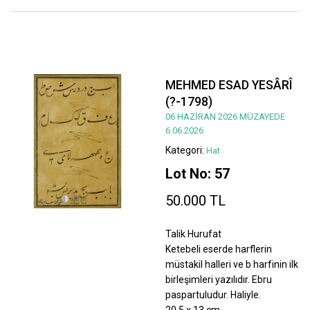
MEHMED ESAD YESÂRÎ
(?-1798)
06 HAZİRAN 2026 MÜZAYEDE
6.06.2026
Kategori:
Hat
Lot No: 57
50.000 TL
Talik Hurufat
Ketebeli eserde harflerin
müstakil halleri ve b harfinin ilk
birleşimleri yazılıdır. Ebru
paspartuludur. Haliyle.
20,5 x 13 cm.