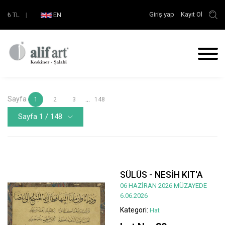
Giriş yap
Kayıt Ol
₺
TL
|
EN
Sayfa
...
1
2
3
148
Sayfa 1 / 148
SÜLÜS - NESİH KIT'A
06 HAZİRAN 2026 MÜZAYEDE
6.06.2026
Kategori:
Hat