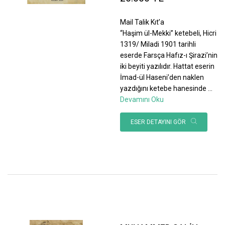
Mail Talik Kıt’a
“Haşim ül-Mekki” ketebeli, Hicri
1319/ Miladi 1901 tarihli
eserde Farsça Hafız-ı Şirazi’nin
iki beyiti yazılıdır. Hattat eserin
İmad-ül Haseni’den naklen
yazdığını ketebe hanesinde
...
Devamını Oku
ESER DETAYINI GÖR