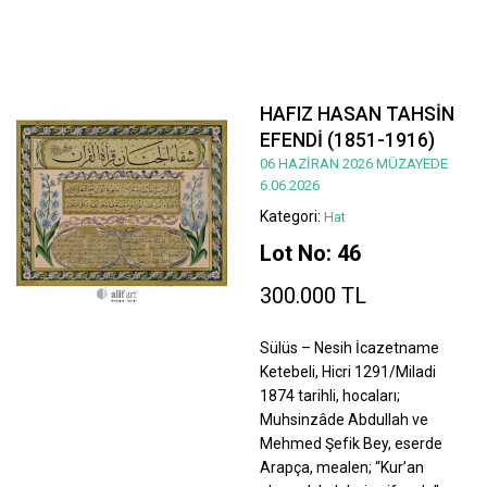
HAFIZ HASAN TAHSİN
EFENDİ (1851-1916)
06 HAZİRAN 2026 MÜZAYEDE
6.06.2026
Kategori:
Hat
Lot No: 46
300.000 TL
Sülüs – Nesih İcazetname
Ketebeli, Hicri 1291/Miladi
1874 tarihli, hocaları;
Muhsinzâde Abdullah ve
Mehmed Şefik Bey, eserde
Arapça, mealen; “Kur’an