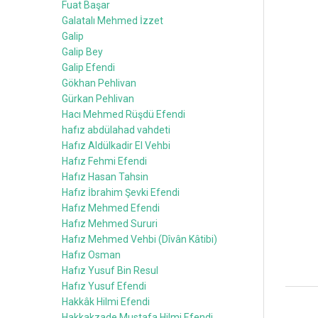
Fuat Başar
Galatalı Mehmed İzzet
Galip
Galip Bey
Galip Efendi
Gökhan Pehlivan
Gürkan Pehlivan
Hacı Mehmed Rüşdü Efendi
hafız abdülahad vahdeti
Hafız Aldülkadir El Vehbi
Hafız Fehmi Efendi
Hafız Hasan Tahsin
Hafız İbrahim Şevki Efendi
Hafız Mehmed Efendi
Hafız Mehmed Sururi
Hafız Mehmed Vehbi (Dîvân Kâtibi)
Hafız Osman
Hafız Yusuf Bin Resul
Hafız Yusuf Efendi
Hakkâk Hilmi Efendi
Hakkakzade Mustafa Hilmi Efendi