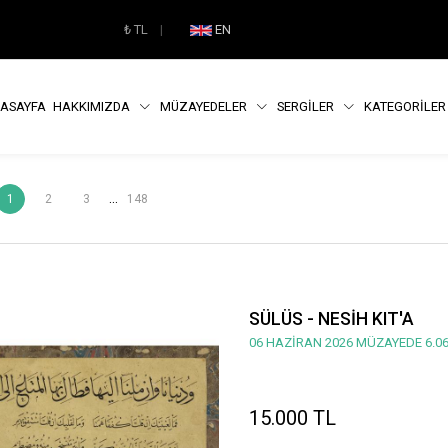
₺
TL
|
EN
ASAYFA
HAKKIMIZDA
MÜZAYEDELER
SERGİLER
KATEGORİLE
...
1
2
3
148
SÜLÜS - NESİH KIT'A
06 HAZİRAN 2026 MÜZAYEDE 6.06
15.000 TL