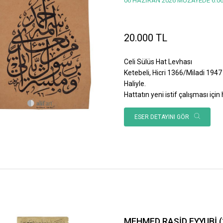
06 HAZİRAN 2026 MÜZAYEDE 6.06
20.000 TL
Celi Sülüs Hat Levhası
Ketebeli, Hicri 1366/Miladi 1947 
Haliyle.
Hattatın yeni istif çalışması için h
ESER DETAYINI GÖR
MEHMED RAŞİD EYYUBİ (