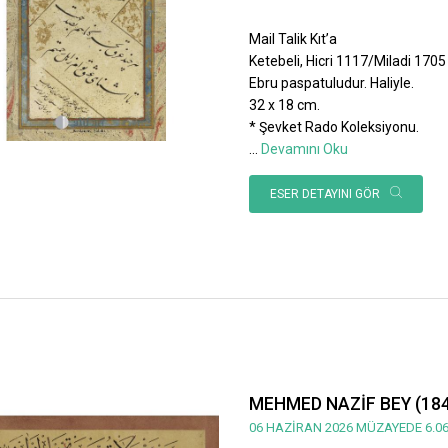
Mail Talik Kıt’a
Ketebeli, Hicri 1117/Miladi 1705 ta
Ebru paspatuludur. Haliyle.
32 x 18 cm.
* Şevket Rado Koleksiyonu.
...
Devamını Oku
ESER DETAYINI GÖR
MEHMED NAZİF BEY (184
06 HAZİRAN 2026 MÜZAYEDE 6.06