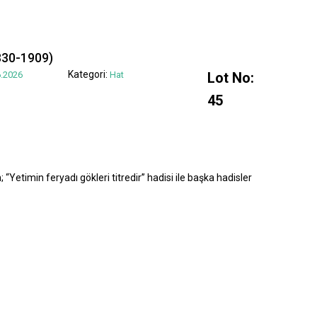
830-1909)
Kategori:
.2026
Hat
Lot No:
45
“Yetimin feryadı gökleri titredir” hadisi ile başka hadisler