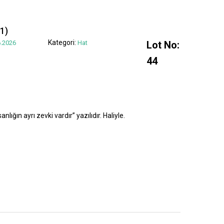
1)
Kategori:
.2026
Hat
Lot No:
44
lığın ayrı zevki vardır” yazılıdır. Haliyle.