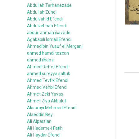
Abdullah Terhanezade
Abdullah Zühdi
Abdülvahid Efendi
Abdülvehhab Efendi
abdurrahman isazade
Ağakapılı İsmail Efendi
Ahmed bin Yusuf el Mergani
ahmed hamdi tezcan
ahmed ilhami
Ahmed Ref`et Efendi
ahmed süreyya saltuk
Ahmed Tevfik Efendi
Ahmed Vehbi Efendi
Ahmet Zeki Yavaş
Ahmet Ziya Akbulut
Aksarayi Mehmed Efendi
Alaeddin Bey
Ali Alparslan
Ali Hademe-i Fatih
Ali Haydar Efendi