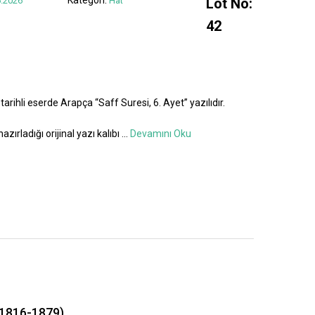
.2026
Hat
Lot No:
42
tarihli eserde Arapça “Saff Suresi, 6. Ayet” yazılıdır.
azırladığı orijinal yazı kalıbı
...
Devamını Oku
1816-1879)