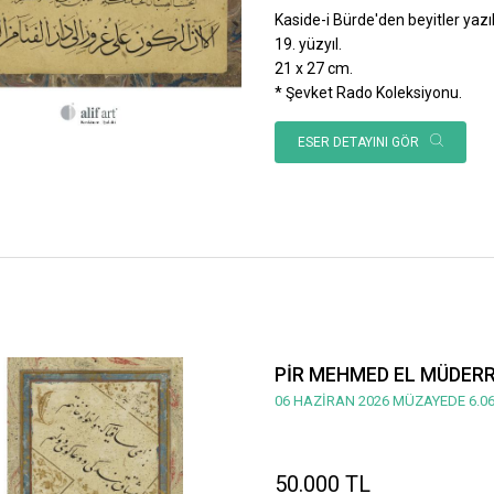
Kaside-i Bürde'den beyitler yazılı
19. yüzyıl.
21 x 27 cm.
* Şevket Rado Koleksiyonu.
ESER DETAYINI GÖR
PİR MEHMED EL MÜDERRİ
06 HAZİRAN 2026 MÜZAYEDE 6.06
50.000 TL