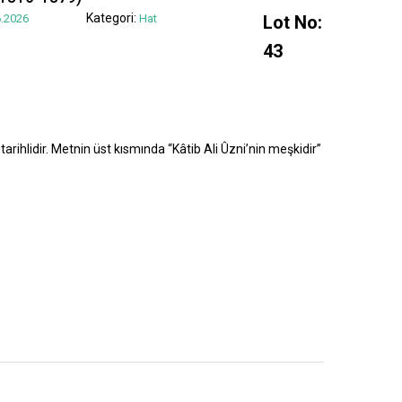
Kategori:
.2026
Hat
Lot No:
43
tarihlidir. Metnin üst kısmında “Kâtib Ali Ûzni’nin meşkidir”