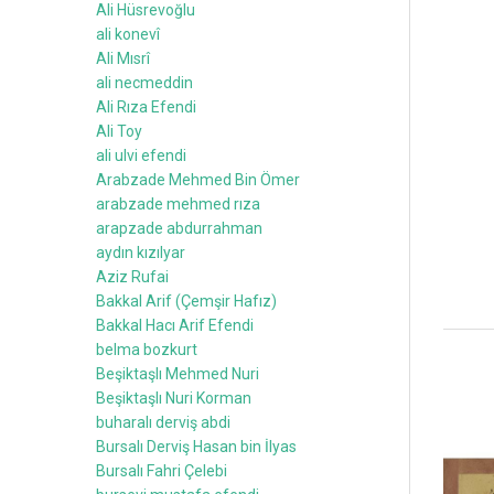
Ali Hüsrevoğlu
ali konevî
Ali Mısrî
ali necmeddin
Ali Rıza Efendi
Ali Toy
ali ulvi efendi
Arabzade Mehmed Bin Ömer
arabzade mehmed rıza
arapzade abdurrahman
aydın kızılyar
Aziz Rufai
Bakkal Arif (Çemşir Hafız)
Bakkal Hacı Arif Efendi
belma bozkurt
Beşiktaşlı Mehmed Nuri
Beşiktaşlı Nuri Korman
buharalı derviş abdi
Bursalı Derviş Hasan bin İlyas
Bursalı Fahri Çelebi