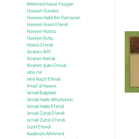
Mehmed Hulusi Yazgan
Hüseyin Gündüz
Hüseyin Habli Bin Ramazan
Hüseyin Hüsni Efendi
Hüseyin Hüsnü
Hüseyin Kutlu
Hüsnü Efendi
İbrahim Afif
İbrahim Namık
İbrahim Şükri Efendi
idris mir
İdris Nazif Efendi
İmad`ül Haseni
İsmail Bağdadi
İsmail Hakkı Altunbezer
İsmail Hakkı Efendi
İsmail Zühdi Efendi
İsmail Zühtü Efendi
İzzet Efendi
Kadıköylü Mehmed