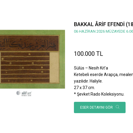
BAKKAL ÂRİF EFENDİ (1
06 HAZİRAN 2026 MÜZAYEDE 6.06
100.000 TL
Sülüs – Nesih Kıt’a
Ketebeli eserde Arapça, mealen; 
yazılıdır. Haliyle.
27 x 37 cm.
* Şevket Rado Koleksiyonu.
ESER DETAYINI GÖR