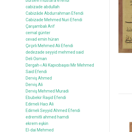
bursevi mustafa efendi
cabizade abdullah
Cabizâde Abdurrahman Efendi
Cabizade Mehmed Nuri Efendi
Çarşambalı Arif
cemal günter
cevad emin hüran
Çırçırlı Mehmed Ali Efendi
dedezade seyyid mehmed said
Deli Osman
Dergah-ı Ali Kapıcıbaşısı Mir Mehmed
Said Efendi
Derviş Ahmed
Derviş Ali
Derviş Mehmed Muradi
Ebubekir Raşid Efendi
Edirneli Hacı Ali
Edirneli Seyyid Ahmed Efendi
edremitli ahmed hamdi
ekrem eşkin
El-dai Mehmed