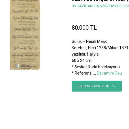
06 HAZİRAN 2026 MÜZAYEDE 6.06
80.000 TL
Sülüs – Nesih Meşk
Ketebeli, Hicri 1288/Miladi 1871 
yazılıdır. Haliyle.
60 x 24 cm.
* Şevket Rado Koleksiyonu.
* Referans;
...
Devamını Oku
ESER DETAYINI GÖR