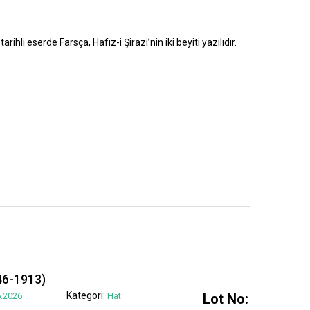
rihli eserde Farsça, Hafız-i Şirazi’nin iki beyiti yazılıdır.
6-1913)
Kategori:
.2026
Hat
Lot No: