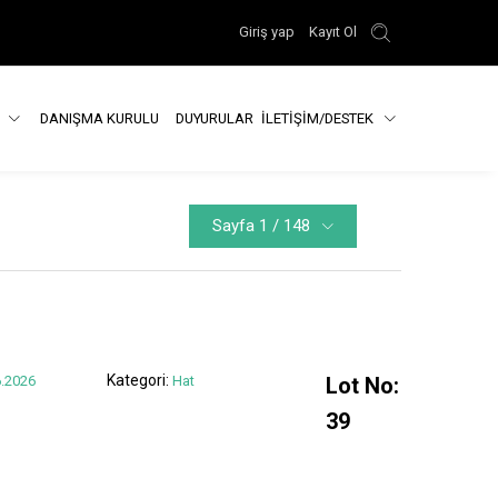
Giriş yap
Kayıt Ol
R
DANIŞMA KURULU
DUYURULAR
İLETİŞİM/DESTEK
Sayfa 1 / 148
Kategori:
.2026
Hat
Lot No:
39