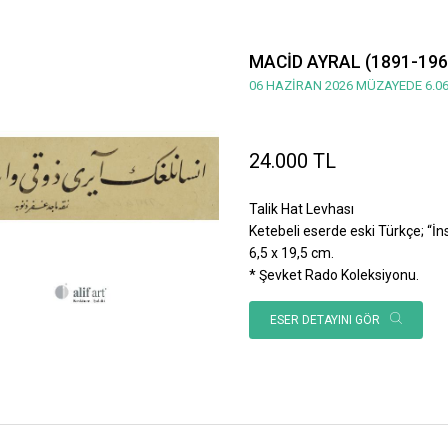
MACİD AYRAL (1891-196
06 HAZİRAN 2026 MÜZAYEDE 6.06
24.000 TL
Talik Hat Levhası
Ketebeli eserde eski Türkçe; “İnsan
6,5 x 19,5 cm.
* Şevket Rado Koleksiyonu.
ESER DETAYINI GÖR