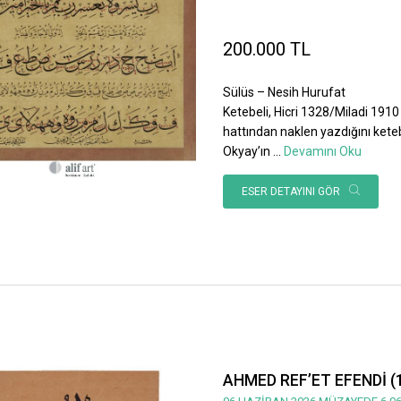
200.000 TL
Sülüs – Nesih Hurufat
Ketebeli, Hicri 1328/Miladi 1910 
hattından naklen yazdığını ket
Okyay’ın
...
Devamını Oku
ESER DETAYINI GÖR
AHMED REF’ET EFENDİ (