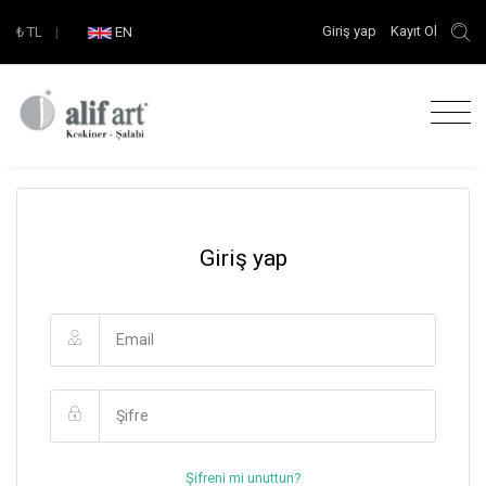
Giriş yap
Kayıt Ol
₺
TL
|
EN
Giriş yap
Şifreni mi unuttun?