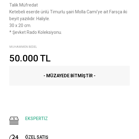
Talik Müfredat
Ketebeli eserde ünlü Timurlu şairi Molla Cami’ye ait Farsça iki
beyit yazılıdır. Haliyle.
30 x 20 cm.
* Şevket Rado Koleksiyonu.
MUHAMMEN BEDEL
50.000 TL
- MÜZAYEDE BITMIŞTIR -
EKSPERTİZ
ÖZEL SATIŞ