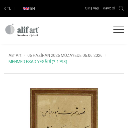
Giriş yap
Kayıt Ol
₺
TL
|
EN
Alif Art
06 HAZİRAN 2026 MÜZAYEDE 06.06.2026
MEHMED ESAD YESÂRÎ (?-1798)