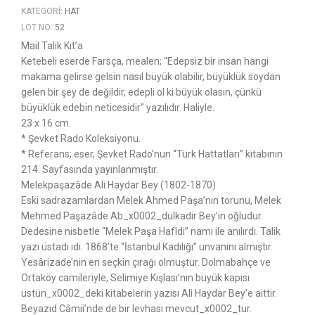
KATEGORI:
HAT
LOT NO:
52
Mail Talik Kıt’a
Ketebeli eserde Farsça, mealen; “Edepsiz bir insan hangi
makama gelirse gelsin nasıl büyük olabilir, büyüklük soydan
gelen bir şey de değildir, edepli ol ki büyük olasın, çünkü
büyüklük edebin neticesidir” yazılıdır. Haliyle.
23 x 16 cm.
* Şevket Rado Koleksiyonu.
* Referans; eser, Şevket Rado’nun “Türk Hattatları” kitabının
214. Sayfasında yayınlanmıştır.
Melekpaşazâde Ali Haydar Bey (1802-1870)
Eski sadrazamlardan Melek Ahmed Paşa’nın torunu, Melek
Mehmed Paşazâde Ab_x0002_dülkadir Bey’in oğludur.
Dedesine nisbetle “Melek Paşa Hafîdi” namı ile anılırdı. Talik
yazı üstadı idi. 1868’te “İstanbul Kadılığı” unvanını almıştır.
Yesârizade’nin en seçkin çırağı olmuştur. Dolmabahçe ve
Ortaköy camileriyle, Selimiye Kışlası’nın büyük kapısı
üstün_x0002_deki kitabelerin yazısı Ali Haydar Bey’e aittir.
Beyazıd Câmii’nde de bir levhası mevcut_x0002_tur.