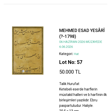
MEHMED ESAD YESÂRÎ
(?-1798)
06 HAZİRAN 2026 MÜZAYEDE
6.06.2026
Kategori:
Hat
Lot No: 57
50.000 TL
Talik Hurufat
Ketebeli eserde harflerin
müstakil halleri ve b harfinin ilk
birleşimleri yazılıdır. Ebru
paspartuludur. Haliyle.
20,5 x 13 cm.