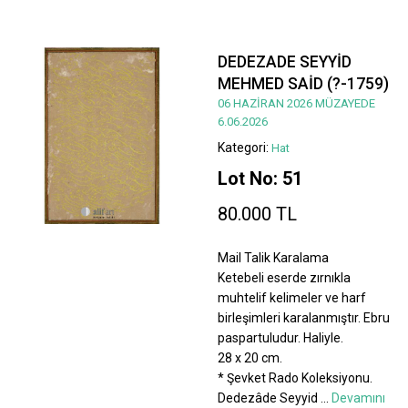
DEDEZADE SEYYİD
MEHMED SAİD (?-1759)
06 HAZİRAN 2026 MÜZAYEDE
6.06.2026
Kategori:
Hat
Lot No: 51
80.000 TL
Mail Talik Karalama
Ketebeli eserde zırnıkla
muhtelif kelimeler ve harf
birleşimleri karalanmıştır. Ebru
paspartuludur. Haliyle.
28 x 20 cm.
* Şevket Rado Koleksiyonu.
Dedezâde Seyyid
...
Devamını