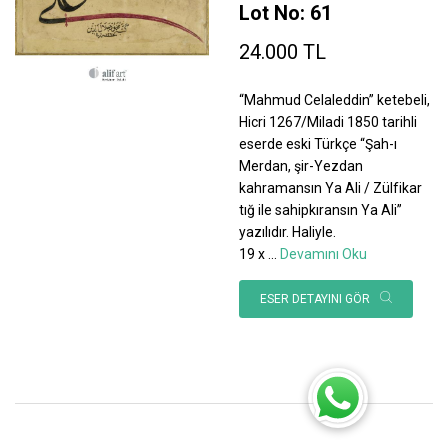
Lot No: 61
24.000 TL
“Mahmud Celaleddin” ketebeli,
Hicri 1267/Miladi 1850 tarihli
eserde eski Türkçe “Şah-ı
Merdan, şir-Yezdan
kahramansın Ya Ali / Zülfikar
tığ ile sahipkıransın Ya Ali”
yazılıdır. Haliyle.
19 x
...
Devamını Oku
ESER DETAYINI GÖR