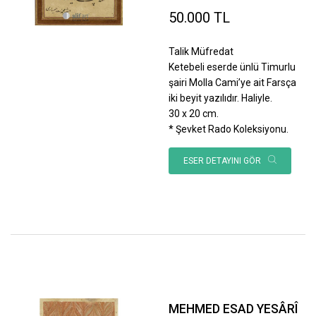
50.000 TL
Talik Müfredat
Ketebeli eserde ünlü Timurlu
şairi Molla Cami’ye ait Farsça
iki beyit yazılıdır. Haliyle.
30 x 20 cm.
* Şevket Rado Koleksiyonu.
ESER DETAYINI GÖR
MEHMED ESAD YESÂRÎ