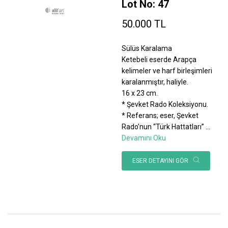
Lot No: 47
50.000 TL
Sülüs Karalama
Ketebeli eserde Arapça
kelimeler ve harf birleşimleri
karalanmıştır, haliyle.
16 x 23 cm.
* Şevket Rado Koleksiyonu.
* Referans; eser, Şevket
Rado’nun “Türk Hattatları”
...
Devamını Oku
ESER DETAYINI GÖR