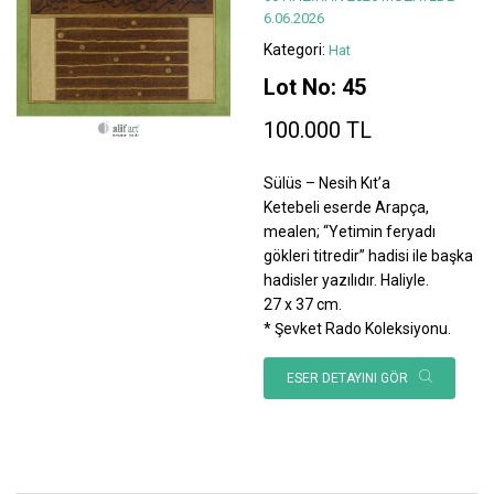
6.06.2026
Kategori:
Hat
Lot No: 45
100.000 TL
Sülüs – Nesih Kıt’a
Ketebeli eserde Arapça,
mealen; “Yetimin feryadı
gökleri titredir” hadisi ile başka
hadisler yazılıdır. Haliyle.
27 x 37 cm.
* Şevket Rado Koleksiyonu.
ESER DETAYINI GÖR