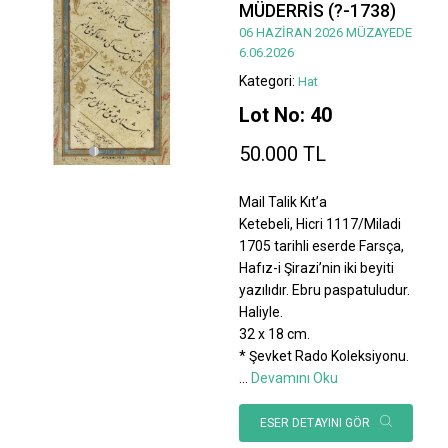
MÜDERRİS (?-1738)
06 HAZİRAN 2026 MÜZAYEDE
6.06.2026
Kategori:
Hat
Lot No: 40
50.000 TL
Mail Talik Kıt’a
Ketebeli, Hicri 1117/Miladi
1705 tarihli eserde Farsça,
Hafız-i Şirazi’nin iki beyiti
yazılıdır. Ebru paspatuludur.
Haliyle.
32 x 18 cm.
* Şevket Rado Koleksiyonu.
...
Devamını Oku
ESER DETAYINI GÖR