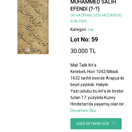
MUHAMMED SALİH
EFENDİ (?-?)
06 HAZİRAN 2026 MÜZAYEDE
6.06.2026
Kategori:
Hat
Lot No: 59
30.000 TL
Mail Talik Kıt’a
Ketebeli, Hicri 1042/Miladi
1632 tarihli eserde Arapça iki
beyit yazılıdır. Haliyle.
Yazı üslubu bu kıt’a ile birebir
tutan 17. yüzyılda Kuzey
Hindistan’da yaşamış olan bir
...
Devamını Oku
ESER DETAYINI GÖR