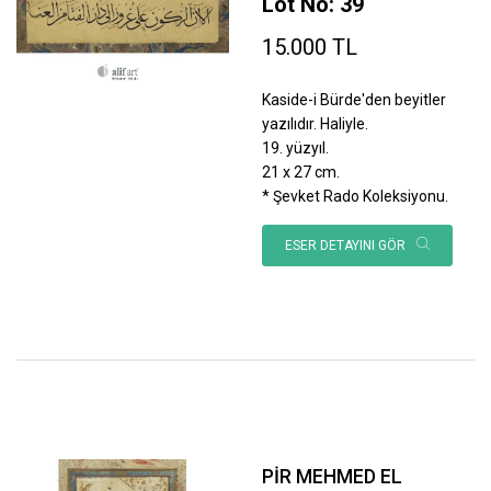
Lot No: 39
15.000 TL
Kaside-i Bürde'den beyitler
yazılıdır. Haliyle.
19. yüzyıl.
21 x 27 cm.
* Şevket Rado Koleksiyonu.
ESER DETAYINI GÖR
PİR MEHMED EL