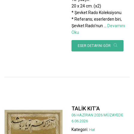
20 x 24 cm. (x2)
* Şevket Rado Koleksiyonu.
* Referans; eserlerden biri,
Şevket Rado’nun
...
Devamını
Oku
ESER DETAYINI GÖR
TALİK KIT’A
06 HAZİRAN 2026 MÜZAYEDE
6.06.2026
Kategori:
Hat