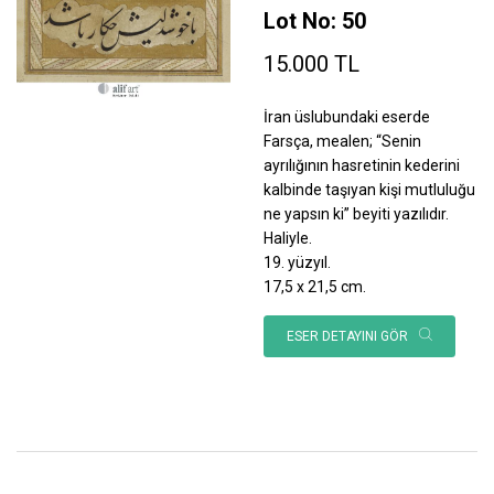
Lot No: 50
15.000 TL
İran üslubundaki eserde
Farsça, mealen; “Senin
ayrılığının hasretinin kederini
kalbinde taşıyan kişi mutluluğu
ne yapsın ki” beyiti yazılıdır.
Haliyle.
19. yüzyıl.
17,5 x 21,5 cm.
ESER DETAYINI GÖR