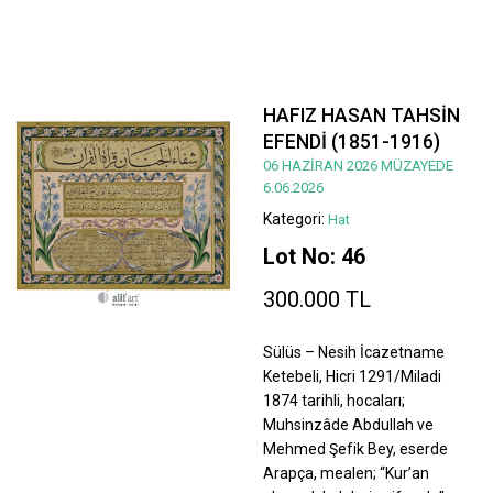
HAFIZ HASAN TAHSİN
EFENDİ (1851-1916)
06 HAZİRAN 2026 MÜZAYEDE
6.06.2026
Kategori:
Hat
Lot No: 46
300.000 TL
Sülüs – Nesih İcazetname
Ketebeli, Hicri 1291/Miladi
1874 tarihli, hocaları;
Muhsinzâde Abdullah ve
Mehmed Şefik Bey, eserde
Arapça, mealen; “Kur’an