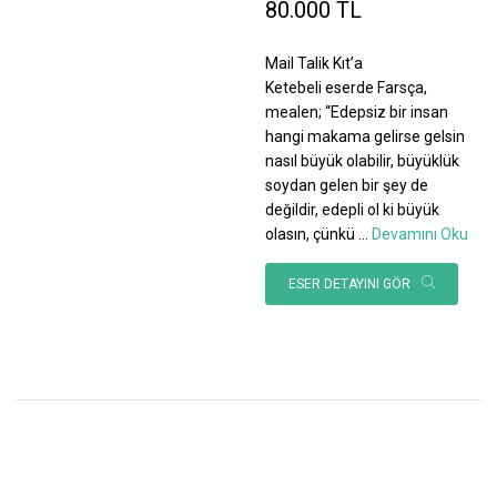
80.000 TL
Mail Talik Kıt’a
Ketebeli eserde Farsça,
mealen; “Edepsiz bir insan
hangi makama gelirse gelsin
nasıl büyük olabilir, büyüklük
soydan gelen bir şey de
değildir, edepli ol ki büyük
olasın, çünkü
...
Devamını Oku
ESER DETAYINI GÖR