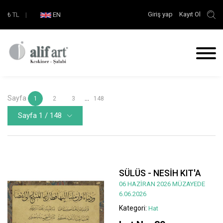
Giriş yap
Kayıt Ol
₺
TL
|
EN
Sayfa
...
1
2
3
148
Sayfa 1 / 148
SÜLÜS - NESİH KIT'A
06 HAZİRAN 2026 MÜZAYEDE
6.06.2026
Kategori:
Hat