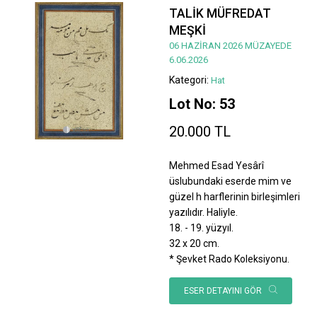
TALİK MÜFREDAT
MEŞKİ
06 HAZİRAN 2026 MÜZAYEDE
6.06.2026
Kategori:
Hat
Lot No: 53
20.000 TL
Mehmed Esad Yesârî
üslubundaki eserde mim ve
güzel h harflerinin birleşimleri
yazılıdır. Haliyle.
18. - 19. yüzyıl.
32 x 20 cm.
* Şevket Rado Koleksiyonu.
ESER DETAYINI GÖR