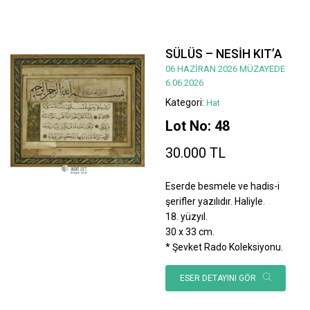
SÜLÜS – NESİH KIT’A
06 HAZİRAN 2026 MÜZAYEDE
6.06.2026
Kategori:
Hat
Lot No: 48
30.000 TL
Eserde besmele ve hadis-i
şerifler yazılıdır. Haliyle.
18. yüzyıl.
30 x 33 cm.
* Şevket Rado Koleksiyonu.
ESER DETAYINI GÖR