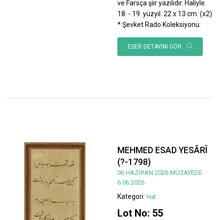
ve Farsça şiir yazılıdır. Haliyle.
18. - 19. yüzyıl. 22 x 13 cm. (x2)
* Şevket Rado Koleksiyonu.
ESER DETAYINI GÖR
MEHMED ESAD YESÂRÎ
(?-1798)
06 HAZİRAN 2026 MÜZAYEDE
6.06.2026
Kategori:
Hat
Lot No: 55