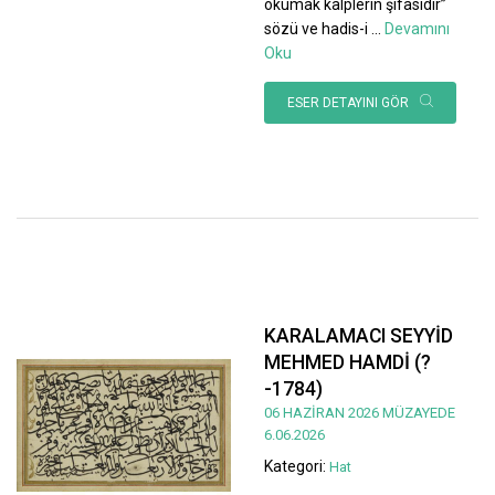
okumak kalplerin şifasıdır”
sözü ve hadis-i
...
Devamını
Oku
ESER DETAYINI GÖR
KARALAMACI SEYYİD
MEHMED HAMDİ (?
-1784)
06 HAZİRAN 2026 MÜZAYEDE
6.06.2026
Kategori:
Hat