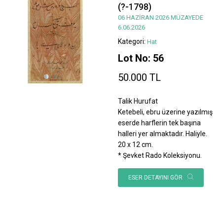
(?-1798)
06 HAZİRAN 2026 MÜZAYEDE
6.06.2026
Kategori:
Hat
Lot No: 56
50.000 TL
Talik Hurufat
Ketebeli, ebru üzerine yazılmış
eserde harflerin tek başına
halleri yer almaktadır. Haliyle.
20 x 12 cm.
* Şevket Rado Koleksiyonu.
ESER DETAYINI GÖR