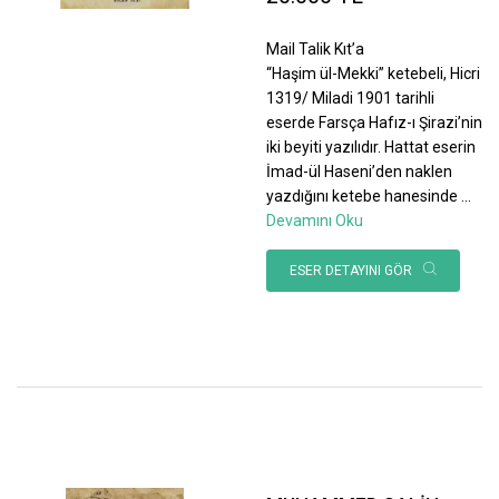
Mail Talik Kıt’a
“Haşim ül-Mekki” ketebeli, Hicri
1319/ Miladi 1901 tarihli
eserde Farsça Hafız-ı Şirazi’nin
iki beyiti yazılıdır. Hattat eserin
İmad-ül Haseni’den naklen
yazdığını ketebe hanesinde
...
Devamını Oku
ESER DETAYINI GÖR