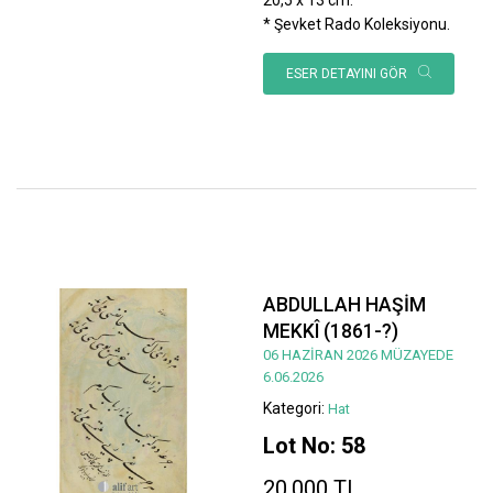
* Şevket Rado Koleksiyonu.
ESER DETAYINI GÖR
ABDULLAH HAŞİM
MEKKÎ (1861-?)
06 HAZİRAN 2026 MÜZAYEDE
6.06.2026
Kategori:
Hat
Lot No: 58
20.000 TL