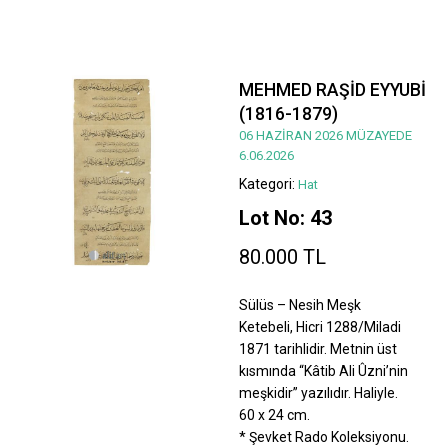
MEHMED RAŞİD EYYUBİ
(1816-1879)
06 HAZİRAN 2026 MÜZAYEDE
6.06.2026
Kategori:
Hat
Lot No: 43
80.000 TL
Sülüs – Nesih Meşk
Ketebeli, Hicri 1288/Miladi
1871 tarihlidir. Metnin üst
kısmında “Kâtib Ali Ûzni’nin
meşkidir” yazılıdır. Haliyle.
60 x 24 cm.
* Şevket Rado Koleksiyonu.