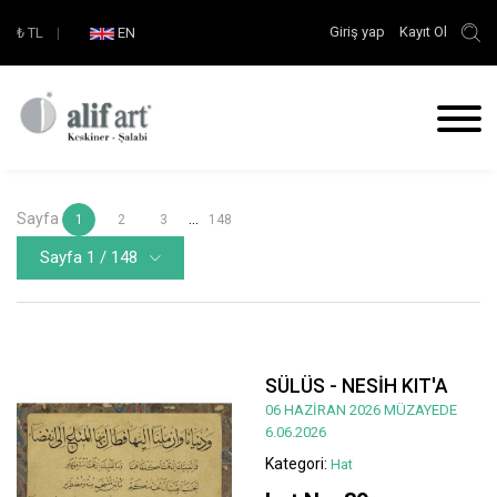
Giriş yap
Kayıt Ol
₺
TL
|
EN
Sayfa
...
1
2
3
148
Sayfa 1 / 148
SÜLÜS - NESİH KIT'A
06 HAZİRAN 2026 MÜZAYEDE
6.06.2026
Kategori:
Hat