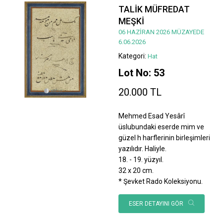
TALİK MÜFREDAT
MEŞKİ
06 HAZİRAN 2026 MÜZAYEDE
6.06.2026
Kategori:
Hat
Lot No: 53
20.000 TL
Mehmed Esad Yesârî
üslubundaki eserde mim ve
güzel h harflerinin birleşimleri
yazılıdır. Haliyle.
18. - 19. yüzyıl.
32 x 20 cm.
* Şevket Rado Koleksiyonu.
ESER DETAYINI GÖR