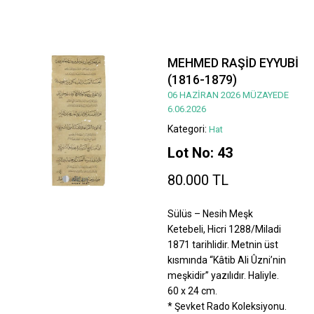
MEHMED RAŞİD EYYUBİ
(1816-1879)
06 HAZİRAN 2026 MÜZAYEDE
6.06.2026
Kategori:
Hat
Lot No: 43
80.000 TL
Sülüs – Nesih Meşk
Ketebeli, Hicri 1288/Miladi
1871 tarihlidir. Metnin üst
kısmında “Kâtib Ali Ûzni’nin
meşkidir” yazılıdır. Haliyle.
60 x 24 cm.
* Şevket Rado Koleksiyonu.