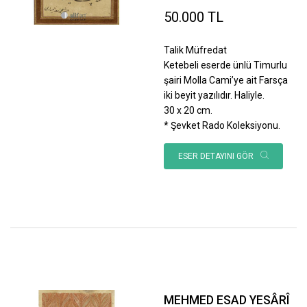
50.000 TL
Talik Müfredat
Ketebeli eserde ünlü Timurlu
şairi Molla Cami’ye ait Farsça
iki beyit yazılıdır. Haliyle.
30 x 20 cm.
* Şevket Rado Koleksiyonu.
ESER DETAYINI GÖR
MEHMED ESAD YESÂRÎ