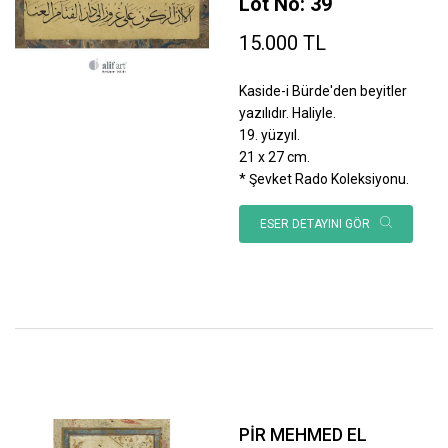
Lot No: 39
15.000 TL
Kaside-i Bürde'den beyitler
yazılıdır. Haliyle.
19. yüzyıl.
21 x 27 cm.
* Şevket Rado Koleksiyonu.
ESER DETAYINI GÖR
PİR MEHMED EL