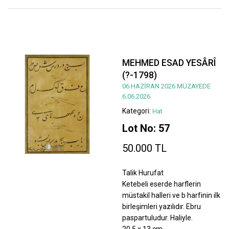
MEHMED ESAD YESÂRÎ
(?-1798)
06 HAZİRAN 2026 MÜZAYEDE
6.06.2026
Kategori:
Hat
Lot No: 57
50.000 TL
Talik Hurufat
Ketebeli eserde harflerin
müstakil halleri ve b harfinin ilk
birleşimleri yazılıdır. Ebru
paspartuludur. Haliyle.
20,5 x 13 cm.