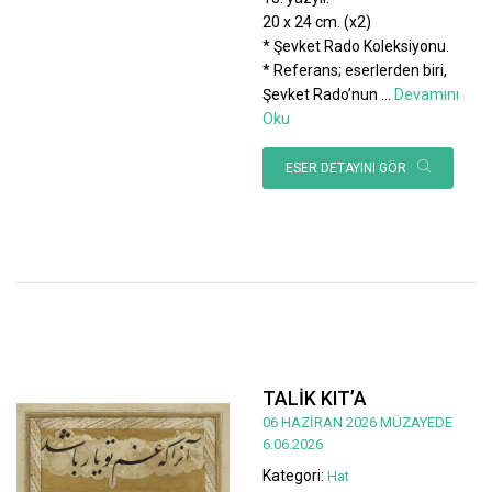
20 x 24 cm. (x2)
* Şevket Rado Koleksiyonu.
* Referans; eserlerden biri,
Şevket Rado’nun
...
Devamını
Oku
ESER DETAYINI GÖR
TALİK KIT’A
06 HAZİRAN 2026 MÜZAYEDE
6.06.2026
Kategori:
Hat