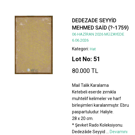
DEDEZADE SEYYİD
MEHMED SAİD (?-1759)
06 HAZİRAN 2026 MÜZAYEDE
6.06.2026
Kategori:
Hat
Lot No: 51
80.000 TL
Mail Talik Karalama
Ketebeli eserde zırnıkla
muhtelif kelimeler ve harf
birleşimleri karalanmıştır. Ebru
paspartuludur. Haliyle.
28 x 20 cm.
* Şevket Rado Koleksiyonu.
Dedezâde Seyyid
...
Devamını