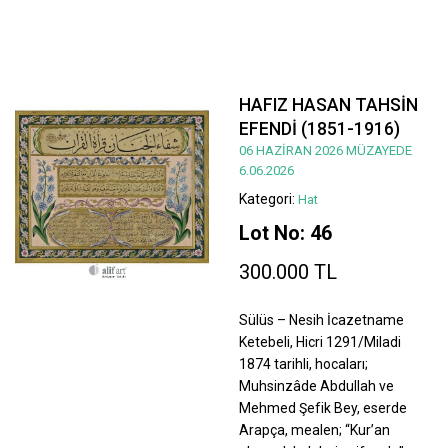
HAFIZ HASAN TAHSİN
EFENDİ (1851-1916)
06 HAZİRAN 2026 MÜZAYEDE
6.06.2026
Kategori:
Hat
Lot No: 46
300.000 TL
Sülüs – Nesih İcazetname
Ketebeli, Hicri 1291/Miladi
1874 tarihli, hocaları;
Muhsinzâde Abdullah ve
Mehmed Şefik Bey, eserde
Arapça, mealen; “Kur’an