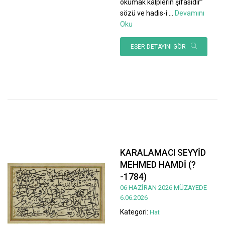
okumak kalplerin şifasıdır”
sözü ve hadis-i
...
Devamını
Oku
ESER DETAYINI GÖR
KARALAMACI SEYYİD
MEHMED HAMDİ (?
-1784)
06 HAZİRAN 2026 MÜZAYEDE
6.06.2026
Kategori:
Hat