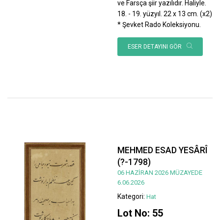
ve Farsça şiir yazılıdır. Haliyle.
18. - 19. yüzyıl. 22 x 13 cm. (x2)
* Şevket Rado Koleksiyonu.
ESER DETAYINI GÖR
MEHMED ESAD YESÂRÎ
(?-1798)
06 HAZİRAN 2026 MÜZAYEDE
6.06.2026
Kategori:
Hat
Lot No: 55