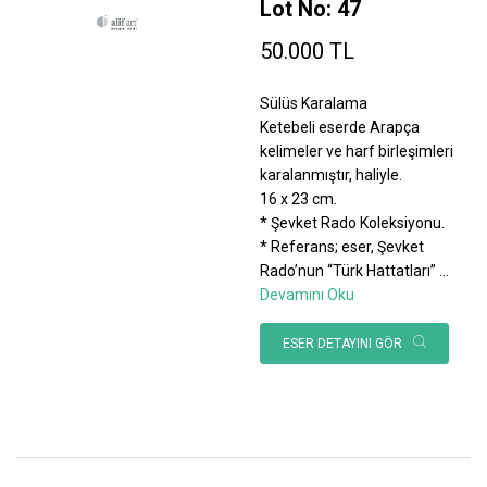
Lot No: 47
50.000 TL
Sülüs Karalama
Ketebeli eserde Arapça
kelimeler ve harf birleşimleri
karalanmıştır, haliyle.
16 x 23 cm.
* Şevket Rado Koleksiyonu.
* Referans; eser, Şevket
Rado’nun “Türk Hattatları”
...
Devamını Oku
ESER DETAYINI GÖR