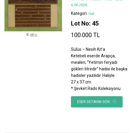
6.06.2026
Kategori:
Hat
Lot No: 45
100.000 TL
Sülüs – Nesih Kıt’a
Ketebeli eserde Arapça,
mealen; “Yetimin feryadı
gökleri titredir” hadisi ile başka
hadisler yazılıdır. Haliyle.
27 x 37 cm.
* Şevket Rado Koleksiyonu.
ESER DETAYINI GÖR