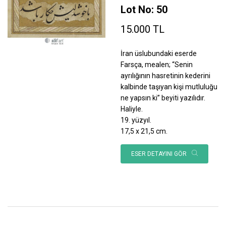
Lot No: 50
15.000 TL
İran üslubundaki eserde
Farsça, mealen; “Senin
ayrılığının hasretinin kederini
kalbinde taşıyan kişi mutluluğu
ne yapsın ki” beyiti yazılıdır.
Haliyle.
19. yüzyıl.
17,5 x 21,5 cm.
ESER DETAYINI GÖR