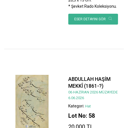
* Şevket Rado Koleksiyonu.
ESER DETAYINI GÖR
ABDULLAH HAŞİM
MEKKÎ (1861-?)
06 HAZİRAN 2026 MÜZAYEDE
6.06.2026
Kategori:
Hat
Lot No: 58
20.000 TL