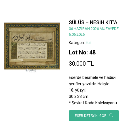
SÜLÜS – NESİH KIT’A
06 HAZİRAN 2026 MÜZAYEDE
6.06.2026
Kategori:
Hat
Lot No: 48
30.000 TL
Eserde besmele ve hadis-i
şerifler yazılıdır. Haliyle.
18. yüzyıl.
30 x 33 cm.
* Şevket Rado Koleksiyonu.
ESER DETAYINI GÖR