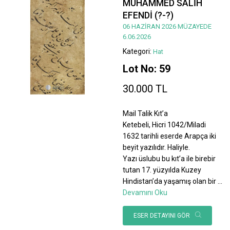
MUHAMMED SALİH
EFENDİ (?-?)
06 HAZİRAN 2026 MÜZAYEDE
6.06.2026
Kategori:
Hat
Lot No: 59
30.000 TL
Mail Talik Kıt’a
Ketebeli, Hicri 1042/Miladi
1632 tarihli eserde Arapça iki
beyit yazılıdır. Haliyle.
Yazı üslubu bu kıt’a ile birebir
tutan 17. yüzyılda Kuzey
Hindistan’da yaşamış olan bir
...
Devamını Oku
ESER DETAYINI GÖR