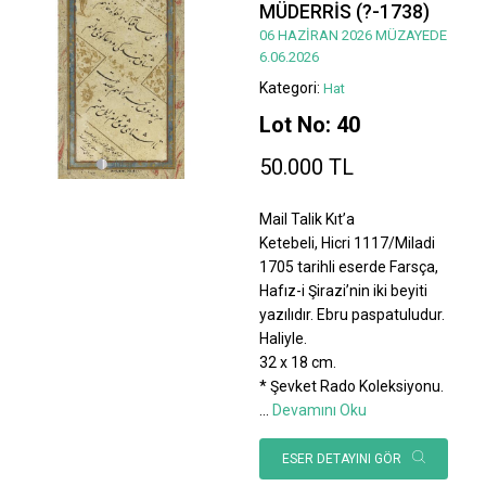
MÜDERRİS (?-1738)
06 HAZİRAN 2026 MÜZAYEDE
6.06.2026
Kategori:
Hat
Lot No: 40
50.000 TL
Mail Talik Kıt’a
Ketebeli, Hicri 1117/Miladi
1705 tarihli eserde Farsça,
Hafız-i Şirazi’nin iki beyiti
yazılıdır. Ebru paspatuludur.
Haliyle.
32 x 18 cm.
* Şevket Rado Koleksiyonu.
...
Devamını Oku
ESER DETAYINI GÖR