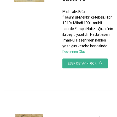
Mail Talik Kıt’a
“Haşim ül-Mekki” ketebeli, Hicri
1319/ Miladi 1901 tarihli
eserde Farsça Hafız-ı Şirazi’nin
iki beyiti yazılıdır. Hattat eserin
İmad-ül Haseni’den naklen
yazdığını ketebe hanesinde
...
Devamını Oku
ESER DETAYINI GÖR