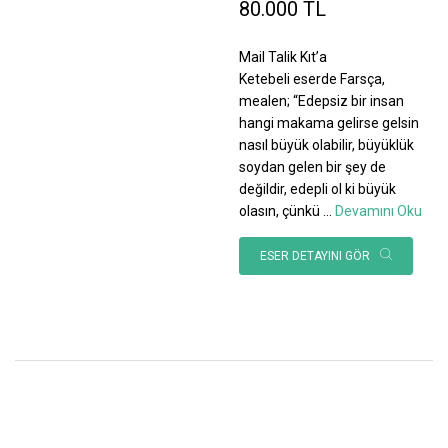
80.000 TL
Mail Talik Kıt’a
Ketebeli eserde Farsça,
mealen; “Edepsiz bir insan
hangi makama gelirse gelsin
nasıl büyük olabilir, büyüklük
soydan gelen bir şey de
değildir, edepli ol ki büyük
olasın, çünkü
...
Devamını Oku
ESER DETAYINI GÖR