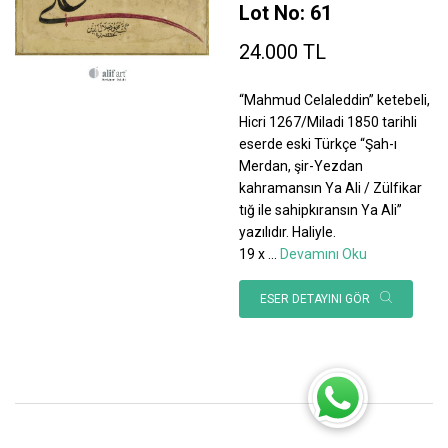
Lot No: 61
24.000 TL
“Mahmud Celaleddin” ketebeli,
Hicri 1267/Miladi 1850 tarihli
eserde eski Türkçe “Şah-ı
Merdan, şir-Yezdan
kahramansın Ya Ali / Zülfikar
tığ ile sahipkıransın Ya Ali”
yazılıdır. Haliyle.
19 x
...
Devamını Oku
ESER DETAYINI GÖR