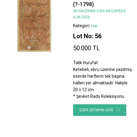
(?-1798)
06 HAZİRAN 2026 MÜZAYEDE
6.06.2026
Kategori:
Hat
Lot No: 56
50.000 TL
Talik Hurufat
Ketebeli, ebru üzerine yazılmış
eserde harflerin tek başına
halleri yer almaktadır. Haliyle.
20 x 12 cm.
* Şevket Rado Koleksiyonu.
ESER DETAYINI GÖR