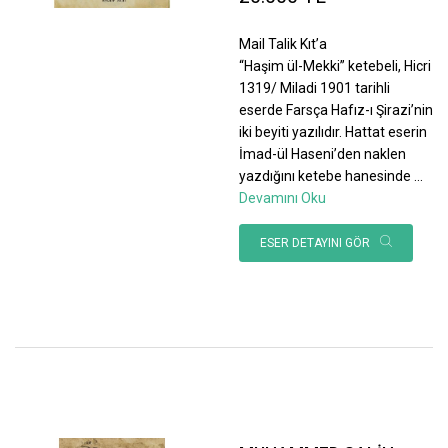
Mail Talik Kıt’a
“Haşim ül-Mekki” ketebeli, Hicri
1319/ Miladi 1901 tarihli
eserde Farsça Hafız-ı Şirazi’nin
iki beyiti yazılıdır. Hattat eserin
İmad-ül Haseni’den naklen
yazdığını ketebe hanesinde
...
Devamını Oku
ESER DETAYINI GÖR