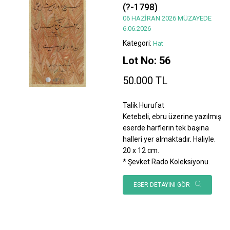
(?-1798)
06 HAZİRAN 2026 MÜZAYEDE
6.06.2026
Kategori:
Hat
Lot No: 56
50.000 TL
Talik Hurufat
Ketebeli, ebru üzerine yazılmış
eserde harflerin tek başına
halleri yer almaktadır. Haliyle.
20 x 12 cm.
* Şevket Rado Koleksiyonu.
ESER DETAYINI GÖR