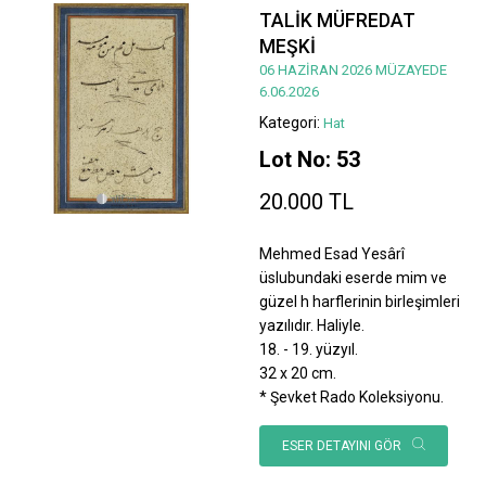
TALİK MÜFREDAT
MEŞKİ
06 HAZİRAN 2026 MÜZAYEDE
6.06.2026
Kategori:
Hat
Lot No: 53
20.000 TL
Mehmed Esad Yesârî
üslubundaki eserde mim ve
güzel h harflerinin birleşimleri
yazılıdır. Haliyle.
18. - 19. yüzyıl.
32 x 20 cm.
* Şevket Rado Koleksiyonu.
ESER DETAYINI GÖR