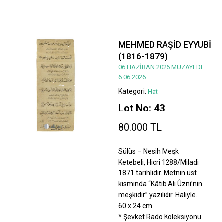
MEHMED RAŞİD EYYUBİ
(1816-1879)
06 HAZİRAN 2026 MÜZAYEDE
6.06.2026
Kategori:
Hat
Lot No: 43
80.000 TL
Sülüs – Nesih Meşk
Ketebeli, Hicri 1288/Miladi
1871 tarihlidir. Metnin üst
kısmında “Kâtib Ali Ûzni’nin
meşkidir” yazılıdır. Haliyle.
60 x 24 cm.
* Şevket Rado Koleksiyonu.