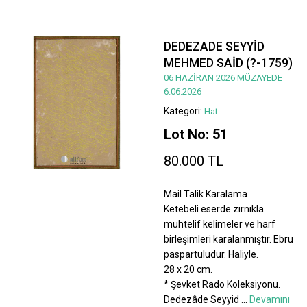
DEDEZADE SEYYİD
MEHMED SAİD (?-1759)
06 HAZİRAN 2026 MÜZAYEDE
6.06.2026
Kategori:
Hat
Lot No: 51
80.000 TL
Mail Talik Karalama
Ketebeli eserde zırnıkla
muhtelif kelimeler ve harf
birleşimleri karalanmıştır. Ebru
paspartuludur. Haliyle.
28 x 20 cm.
* Şevket Rado Koleksiyonu.
Dedezâde Seyyid
...
Devamını