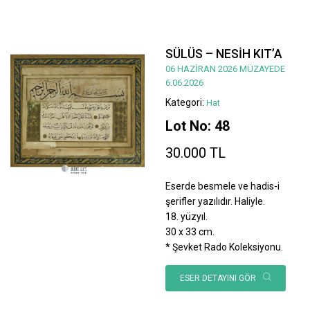
SÜLÜS – NESİH KIT’A
06 HAZİRAN 2026 MÜZAYEDE
6.06.2026
Kategori:
Hat
Lot No: 48
30.000 TL
Eserde besmele ve hadis-i
şerifler yazılıdır. Haliyle.
18. yüzyıl.
30 x 33 cm.
* Şevket Rado Koleksiyonu.
ESER DETAYINI GÖR