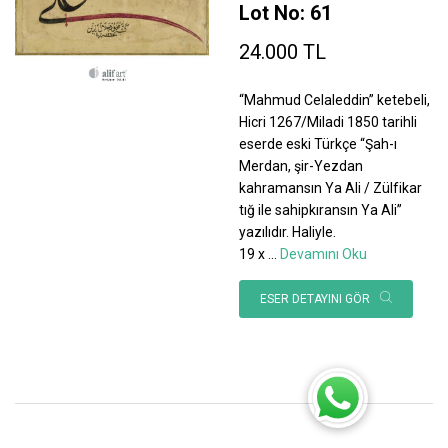
Lot No: 61
24.000 TL
“Mahmud Celaleddin” ketebeli,
Hicri 1267/Miladi 1850 tarihli
eserde eski Türkçe “Şah-ı
Merdan, şir-Yezdan
kahramansın Ya Ali / Zülfikar
tığ ile sahipkıransın Ya Ali”
yazılıdır. Haliyle.
19 x
...
Devamını Oku
ESER DETAYINI GÖR