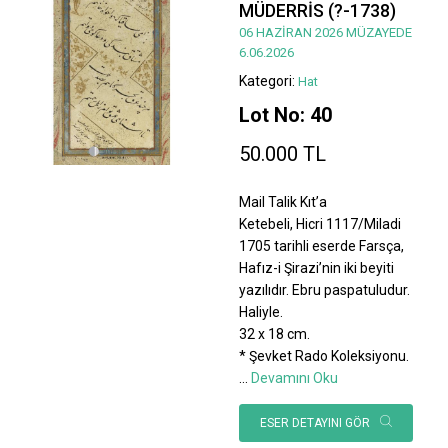
MÜDERRİS (?-1738)
06 HAZİRAN 2026 MÜZAYEDE
6.06.2026
Kategori:
Hat
Lot No: 40
50.000 TL
Mail Talik Kıt’a
Ketebeli, Hicri 1117/Miladi
1705 tarihli eserde Farsça,
Hafız-i Şirazi’nin iki beyiti
yazılıdır. Ebru paspatuludur.
Haliyle.
32 x 18 cm.
* Şevket Rado Koleksiyonu.
...
Devamını Oku
ESER DETAYINI GÖR