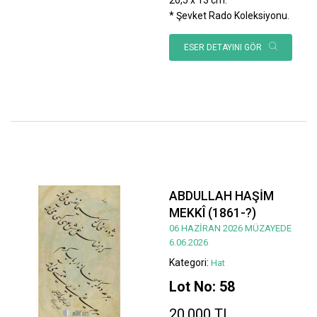
* Şevket Rado Koleksiyonu.
ESER DETAYINI GÖR
ABDULLAH HAŞİM
MEKKÎ (1861-?)
06 HAZİRAN 2026 MÜZAYEDE
6.06.2026
Kategori:
Hat
Lot No: 58
20.000 TL