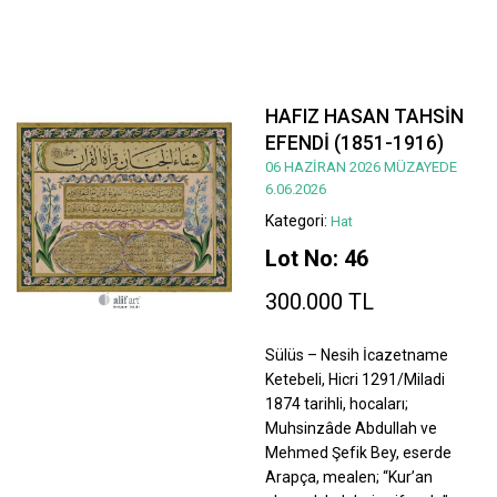
HAFIZ HASAN TAHSİN
EFENDİ (1851-1916)
06 HAZİRAN 2026 MÜZAYEDE
6.06.2026
Kategori:
Hat
Lot No: 46
300.000 TL
Sülüs – Nesih İcazetname
Ketebeli, Hicri 1291/Miladi
1874 tarihli, hocaları;
Muhsinzâde Abdullah ve
Mehmed Şefik Bey, eserde
Arapça, mealen; “Kur’an