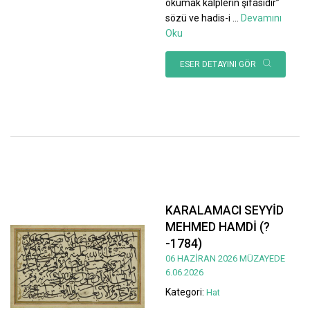
okumak kalplerin şifasıdır”
sözü ve hadis-i
...
Devamını
Oku
ESER DETAYINI GÖR
KARALAMACI SEYYİD
MEHMED HAMDİ (?
-1784)
06 HAZİRAN 2026 MÜZAYEDE
6.06.2026
Kategori:
Hat