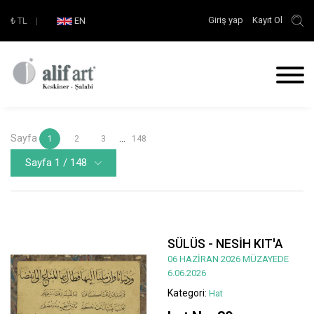
Giriş yap
Kayıt Ol
₺
TL
|
EN
Sayfa
...
1
2
3
148
Sayfa 1 / 148
SÜLÜS - NESİH KIT'A
06 HAZİRAN 2026 MÜZAYEDE
6.06.2026
Kategori:
Hat