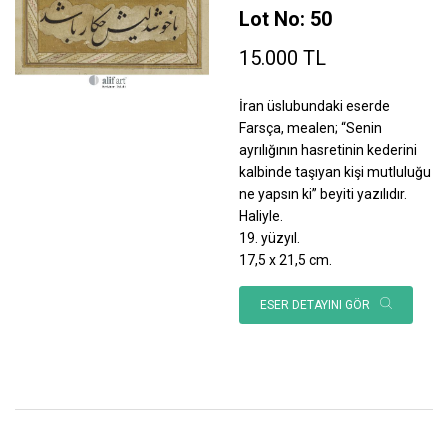
Lot No: 50
15.000 TL
İran üslubundaki eserde
Farsça, mealen; “Senin
ayrılığının hasretinin kederini
kalbinde taşıyan kişi mutluluğu
ne yapsın ki” beyiti yazılıdır.
Haliyle.
19. yüzyıl.
17,5 x 21,5 cm.
ESER DETAYINI GÖR