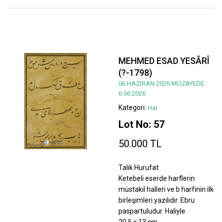
MEHMED ESAD YESÂRÎ
(?-1798)
06 HAZİRAN 2026 MÜZAYEDE
6.06.2026
Kategori:
Hat
Lot No: 57
50.000 TL
Talik Hurufat
Ketebeli eserde harflerin
müstakil halleri ve b harfinin ilk
birleşimleri yazılıdır. Ebru
paspartuludur. Haliyle.
20,5 x 13 cm.