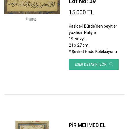
Lot No: 39
15.000 TL
Kaside-i Bürde'den beyitler
yazılıdır. Haliyle.
19. yüzyıl.
21 x 27 cm.
* Şevket Rado Koleksiyonu.
ESER DETAYINI GÖR
PİR MEHMED EL