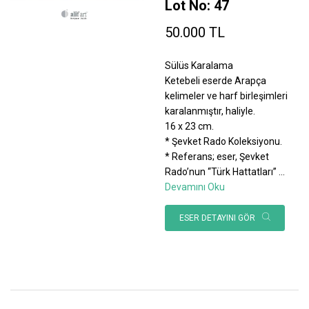
Lot No: 47
50.000 TL
Sülüs Karalama
Ketebeli eserde Arapça
kelimeler ve harf birleşimleri
karalanmıştır, haliyle.
16 x 23 cm.
* Şevket Rado Koleksiyonu.
* Referans; eser, Şevket
Rado’nun “Türk Hattatları”
...
Devamını Oku
ESER DETAYINI GÖR