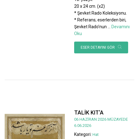
20 x 24 cm. (x2)
* Şevket Rado Koleksiyonu.
* Referans; eserlerden biri,
Şevket Rado’nun
...
Devamını
Oku
ESER DETAYINI GÖR
TALİK KIT’A
06 HAZİRAN 2026 MÜZAYEDE
6.06.2026
Kategori:
Hat