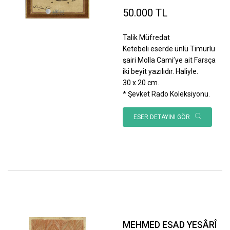
50.000 TL
Talik Müfredat
Ketebeli eserde ünlü Timurlu
şairi Molla Cami’ye ait Farsça
iki beyit yazılıdır. Haliyle.
30 x 20 cm.
* Şevket Rado Koleksiyonu.
ESER DETAYINI GÖR
MEHMED ESAD YESÂRÎ