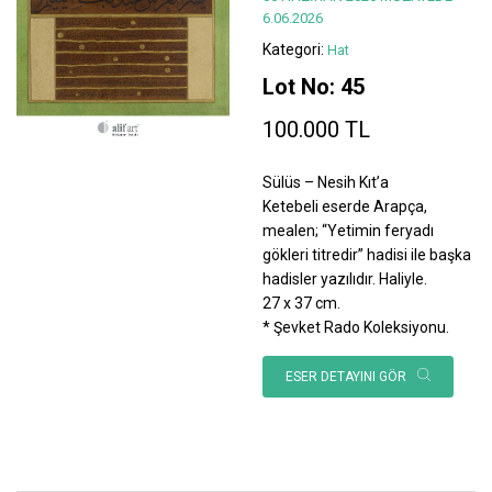
6.06.2026
Kategori:
Hat
Lot No: 45
100.000 TL
Sülüs – Nesih Kıt’a
Ketebeli eserde Arapça,
mealen; “Yetimin feryadı
gökleri titredir” hadisi ile başka
hadisler yazılıdır. Haliyle.
27 x 37 cm.
* Şevket Rado Koleksiyonu.
ESER DETAYINI GÖR