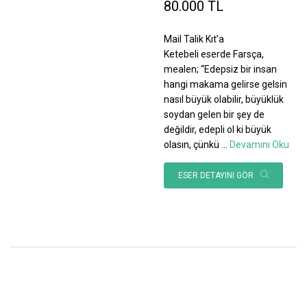
80.000 TL
Mail Talik Kıt’a
Ketebeli eserde Farsça,
mealen; “Edepsiz bir insan
hangi makama gelirse gelsin
nasıl büyük olabilir, büyüklük
soydan gelen bir şey de
değildir, edepli ol ki büyük
olasın, çünkü
...
Devamını Oku
ESER DETAYINI GÖR