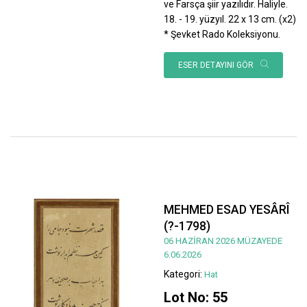
ve Farsça şiir yazılıdır. Haliyle.
18. - 19. yüzyıl. 22 x 13 cm. (x2)
* Şevket Rado Koleksiyonu.
ESER DETAYINI GÖR
MEHMED ESAD YESÂRÎ
(?-1798)
06 HAZİRAN 2026 MÜZAYEDE
6.06.2026
Kategori:
Hat
Lot No: 55