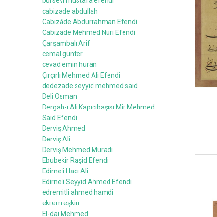
bursevi mustafa efendi
cabizade abdullah
Cabizâde Abdurrahman Efendi
Cabizade Mehmed Nuri Efendi
Çarşambalı Arif
cemal günter
cevad emin hüran
Çırçırlı Mehmed Ali Efendi
dedezade seyyid mehmed said
Deli Osman
Dergah-ı Ali Kapıcıbaşısı Mir Mehmed
Said Efendi
Derviş Ahmed
Derviş Ali
Derviş Mehmed Muradi
Ebubekir Raşid Efendi
Edirneli Hacı Ali
Edirneli Seyyid Ahmed Efendi
edremitli ahmed hamdi
ekrem eşkin
El-dai Mehmed