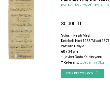
06 HAZİRAN 2026 MÜZAYEDE 6.06
80.000 TL
Sülüs – Nesih Meşk
Ketebeli, Hicri 1288/Miladi 1871 
yazılıdır. Haliyle.
60 x 24 cm.
* Şevket Rado Koleksiyonu.
* Referans;
...
Devamını Oku
ESER DETAYINI GÖR