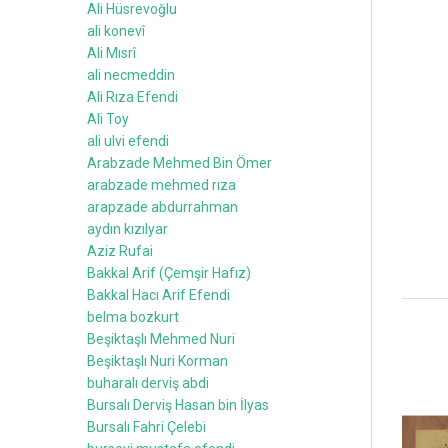
Ali Hüsrevoğlu
ali konevî
Ali Mısrî
ali necmeddin
Ali Rıza Efendi
Ali Toy
ali ulvi efendi
Arabzade Mehmed Bin Ömer
arabzade mehmed rıza
arapzade abdurrahman
aydın kızılyar
Aziz Rufai
Bakkal Arif (Çemşir Hafız)
Bakkal Hacı Arif Efendi
belma bozkurt
Beşiktaşlı Mehmed Nuri
Beşiktaşlı Nuri Korman
buharalı derviş abdi
Bursalı Derviş Hasan bin İlyas
Bursalı Fahri Çelebi