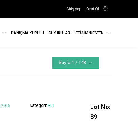
Giriş yap
Kayıt Ol
R
DANIŞMA KURULU
DUYURULAR
İLETİŞİM/DESTEK
Sayfa 1 / 148
Kategori:
.2026
Hat
Lot No:
39