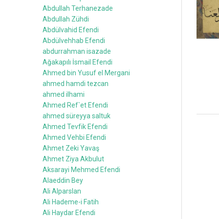
Abdullah Terhanezade
Abdullah Zühdi
Abdülvahid Efendi
Abdülvehhab Efendi
abdurrahman isazade
Ağakapılı İsmail Efendi
Ahmed bin Yusuf el Mergani
ahmed hamdi tezcan
ahmed ilhami
Ahmed Ref`et Efendi
ahmed süreyya saltuk
Ahmed Tevfik Efendi
Ahmed Vehbi Efendi
Ahmet Zeki Yavaş
Ahmet Ziya Akbulut
Aksarayi Mehmed Efendi
Alaeddin Bey
Ali Alparslan
Ali Hademe-i Fatih
Ali Haydar Efendi