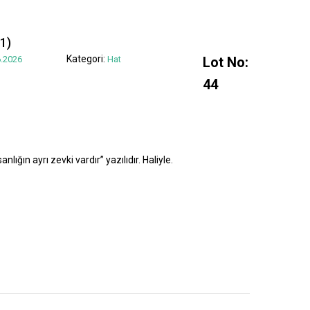
1)
Kategori:
.2026
Hat
Lot No:
44
lığın ayrı zevki vardır” yazılıdır. Haliyle.