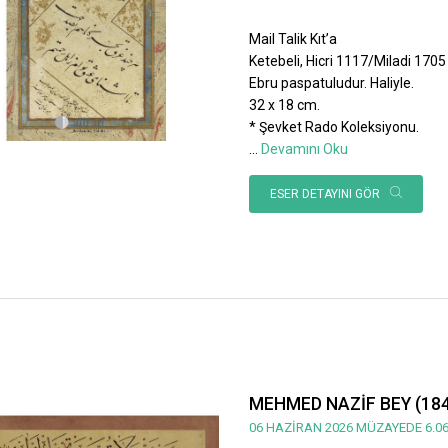
Mail Talik Kıt’a
Ketebeli, Hicri 1117/Miladi 1705 ta
Ebru paspatuludur. Haliyle.
32 x 18 cm.
* Şevket Rado Koleksiyonu.
...
Devamını Oku
ESER DETAYINI GÖR
MEHMED NAZİF BEY (184
06 HAZİRAN 2026 MÜZAYEDE 6.06