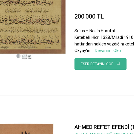
200.000 TL
Sülüs – Nesih Hurufat
Ketebeli, Hicri 1328/Miladi 1910 
hattından naklen yazdığını ket
Okyay’ın
...
Devamını Oku
ESER DETAYINI GÖR
AHMED REF’ET EFENDİ (