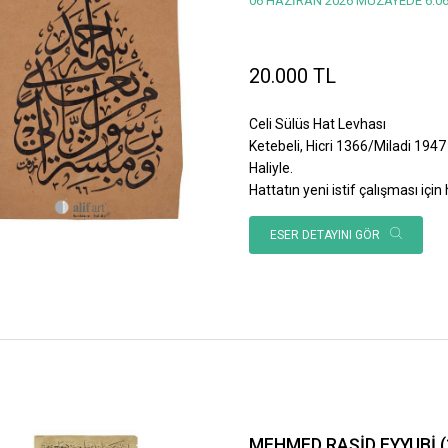
06 HAZİRAN 2026 MÜZAYEDE 6.06
20.000 TL
Celi Sülüs Hat Levhası
Ketebeli, Hicri 1366/Miladi 1947 
Haliyle.
Hattatın yeni istif çalışması için h
ESER DETAYINI GÖR
MEHMED RAŞİD EYYUBİ (