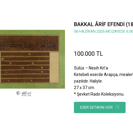
BAKKAL ÂRİF EFENDİ (1
06 HAZİRAN 2026 MÜZAYEDE 6.06
100.000 TL
Sülüs – Nesih Kıt’a
Ketebeli eserde Arapça, mealen; 
yazılıdır. Haliyle.
27 x 37 cm.
* Şevket Rado Koleksiyonu.
ESER DETAYINI GÖR