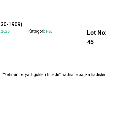
830-1909)
Kategori:
.2026
Hat
Lot No:
45
“Yetimin feryadı gökleri titredir” hadisi ile başka hadisler