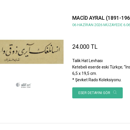
MACİD AYRAL (1891-196
06 HAZİRAN 2026 MÜZAYEDE 6.06
24.000 TL
Talik Hat Levhası
Ketebeli eserde eski Türkçe; “İnsan
6,5 x 19,5 cm.
* Şevket Rado Koleksiyonu.
ESER DETAYINI GÖR