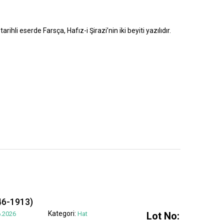
rihli eserde Farsça, Hafız-i Şirazi’nin iki beyiti yazılıdır.
6-1913)
Kategori:
.2026
Hat
Lot No: