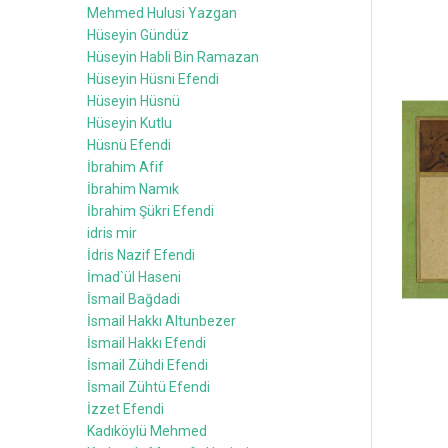
Mehmed Hulusi Yazgan
Hüseyin Gündüz
Hüseyin Habli Bin Ramazan
Hüseyin Hüsni Efendi
Hüseyin Hüsnü
Hüseyin Kutlu
Hüsnü Efendi
İbrahim Afif
İbrahim Namık
İbrahim Şükri Efendi
idris mir
İdris Nazif Efendi
İmad`ül Haseni
İsmail Bağdadi
İsmail Hakkı Altunbezer
İsmail Hakkı Efendi
İsmail Zühdi Efendi
İsmail Zühtü Efendi
İzzet Efendi
Kadıköylü Mehmed