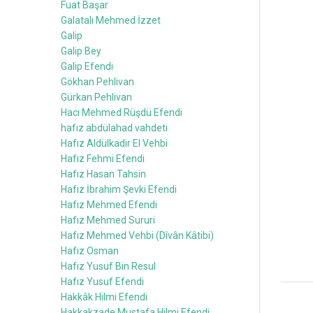
Fuat Başar
Galatalı Mehmed İzzet
Galip
Galip Bey
Galip Efendi
Gökhan Pehlivan
Gürkan Pehlivan
Hacı Mehmed Rüşdü Efendi
hafız abdülahad vahdeti
Hafız Aldülkadir El Vehbi
Hafız Fehmi Efendi
Hafız Hasan Tahsin
Hafız İbrahim Şevki Efendi
Hafız Mehmed Efendi
Hafız Mehmed Sururi
Hafız Mehmed Vehbi (Dîvân Kâtibi)
Hafız Osman
Hafız Yusuf Bin Resul
Hafız Yusuf Efendi
Hakkâk Hilmi Efendi
Hakkakzade Mustafa Hilmi Efendi