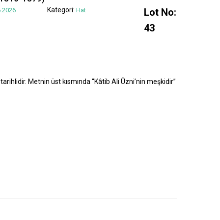
Kategori:
.2026
Hat
Lot No:
43
tarihlidir. Metnin üst kısmında “Kâtib Ali Ûzni’nin meşkidir”