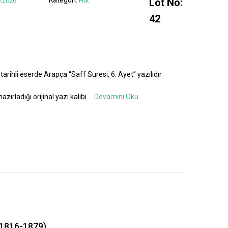
.2026
Hat
Lot No:
42
tarihli eserde Arapça “Saff Suresi, 6. Ayet” yazılıdır.
azırladığı orijinal yazı kalıbı
...
Devamını Oku
1816-1879)