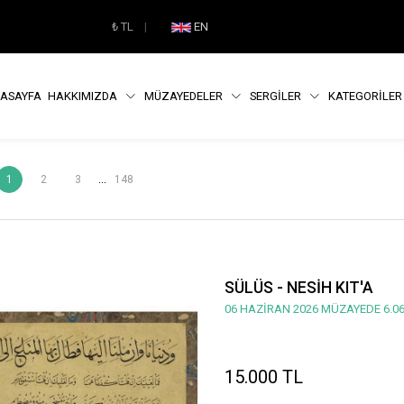
₺
TL
|
EN
ASAYFA
HAKKIMIZDA
MÜZAYEDELER
SERGİLER
KATEGORİLE
...
1
2
3
148
SÜLÜS - NESİH KIT'A
06 HAZİRAN 2026 MÜZAYEDE 6.06
15.000 TL