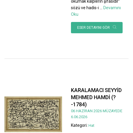
okumak kalplerin şifasıdır”
sözü ve hadis-i
...
Devamını
Oku
ESER DETAYINI GÖR
KARALAMACI SEYYİD
MEHMED HAMDİ (?
-1784)
06 HAZİRAN 2026 MÜZAYEDE
6.06.2026
Kategori:
Hat