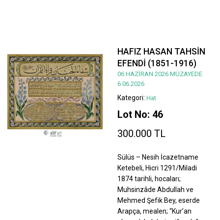
HAFIZ HASAN TAHSİN
EFENDİ (1851-1916)
06 HAZİRAN 2026 MÜZAYEDE
6.06.2026
Kategori:
Hat
Lot No: 46
300.000 TL
Sülüs – Nesih İcazetname
Ketebeli, Hicri 1291/Miladi
1874 tarihli, hocaları;
Muhsinzâde Abdullah ve
Mehmed Şefik Bey, eserde
Arapça, mealen; “Kur’an