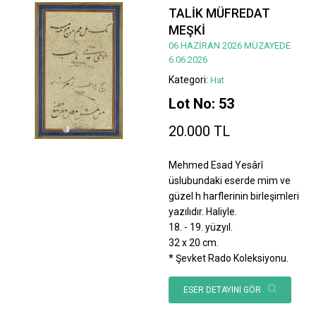
TALİK MÜFREDAT
MEŞKİ
06 HAZİRAN 2026 MÜZAYEDE
6.06.2026
Kategori:
Hat
Lot No: 53
20.000 TL
Mehmed Esad Yesârî
üslubundaki eserde mim ve
güzel h harflerinin birleşimleri
yazılıdır. Haliyle.
18. - 19. yüzyıl.
32 x 20 cm.
* Şevket Rado Koleksiyonu.
ESER DETAYINI GÖR