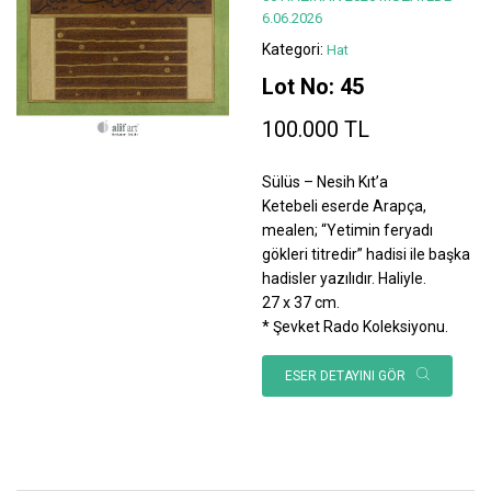
6.06.2026
Kategori:
Hat
Lot No: 45
100.000 TL
Sülüs – Nesih Kıt’a
Ketebeli eserde Arapça,
mealen; “Yetimin feryadı
gökleri titredir” hadisi ile başka
hadisler yazılıdır. Haliyle.
27 x 37 cm.
* Şevket Rado Koleksiyonu.
ESER DETAYINI GÖR