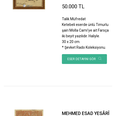
50.000 TL
Talik Müfredat
Ketebeli eserde ünlü Timurlu
şairi Molla Cami’ye ait Farsça
iki beyit yazılıdır. Haliyle.
30 x 20 cm.
* Şevket Rado Koleksiyonu.
ESER DETAYINI GÖR
MEHMED ESAD YESÂRÎ