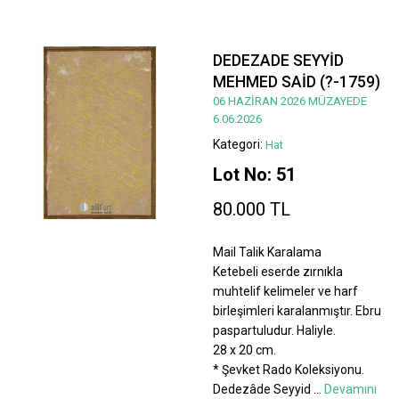
DEDEZADE SEYYİD
MEHMED SAİD (?-1759)
06 HAZİRAN 2026 MÜZAYEDE
6.06.2026
Kategori:
Hat
Lot No: 51
80.000 TL
Mail Talik Karalama
Ketebeli eserde zırnıkla
muhtelif kelimeler ve harf
birleşimleri karalanmıştır. Ebru
paspartuludur. Haliyle.
28 x 20 cm.
* Şevket Rado Koleksiyonu.
Dedezâde Seyyid
...
Devamını