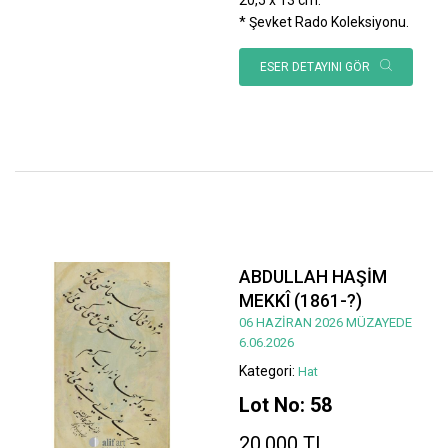
* Şevket Rado Koleksiyonu.
ESER DETAYINI GÖR
ABDULLAH HAŞİM
MEKKÎ (1861-?)
06 HAZİRAN 2026 MÜZAYEDE
6.06.2026
Kategori:
Hat
Lot No: 58
20.000 TL