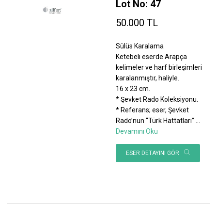
Lot No: 47
50.000 TL
Sülüs Karalama
Ketebeli eserde Arapça
kelimeler ve harf birleşimleri
karalanmıştır, haliyle.
16 x 23 cm.
* Şevket Rado Koleksiyonu.
* Referans; eser, Şevket
Rado’nun “Türk Hattatları”
...
Devamını Oku
ESER DETAYINI GÖR