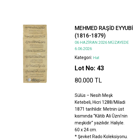
MEHMED RAŞİD EYYUBİ
(1816-1879)
06 HAZİRAN 2026 MÜZAYEDE
6.06.2026
Kategori:
Hat
Lot No: 43
80.000 TL
Sülüs – Nesih Meşk
Ketebeli, Hicri 1288/Miladi
1871 tarihlidir. Metnin üst
kısmında “Kâtib Ali Ûzni’nin
meşkidir” yazılıdır. Haliyle.
60 x 24 cm.
* Şevket Rado Koleksiyonu.