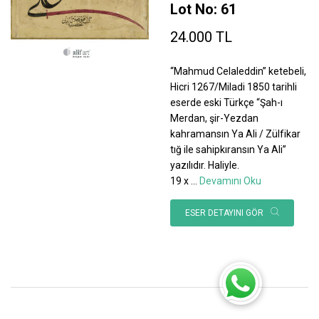
Lot No: 61
24.000 TL
“Mahmud Celaleddin” ketebeli,
Hicri 1267/Miladi 1850 tarihli
eserde eski Türkçe “Şah-ı
Merdan, şir-Yezdan
kahramansın Ya Ali / Zülfikar
tığ ile sahipkıransın Ya Ali”
yazılıdır. Haliyle.
19 x
...
Devamını Oku
ESER DETAYINI GÖR