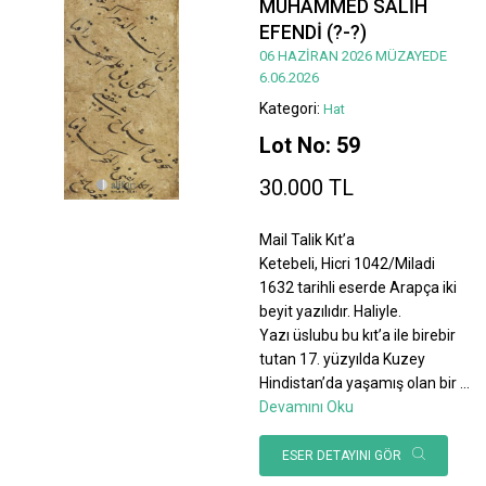
MUHAMMED SALİH
EFENDİ (?-?)
06 HAZİRAN 2026 MÜZAYEDE
6.06.2026
Kategori:
Hat
Lot No: 59
30.000 TL
Mail Talik Kıt’a
Ketebeli, Hicri 1042/Miladi
1632 tarihli eserde Arapça iki
beyit yazılıdır. Haliyle.
Yazı üslubu bu kıt’a ile birebir
tutan 17. yüzyılda Kuzey
Hindistan’da yaşamış olan bir
...
Devamını Oku
ESER DETAYINI GÖR