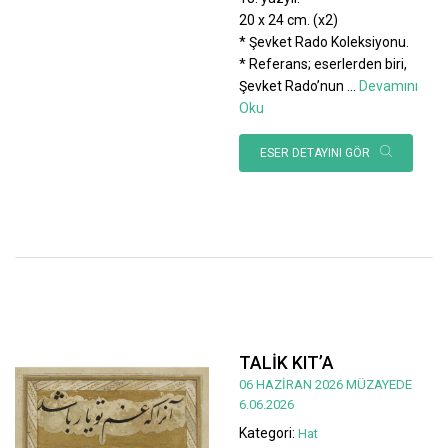
20 x 24 cm. (x2)
* Şevket Rado Koleksiyonu.
* Referans; eserlerden biri,
Şevket Rado’nun
...
Devamını
Oku
ESER DETAYINI GÖR
TALİK KIT’A
06 HAZİRAN 2026 MÜZAYEDE
6.06.2026
Kategori:
Hat