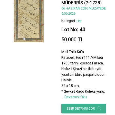
MÜDERRİS (?-1738)
06 HAZİRAN 2026 MÜZAYEDE
6.06.2026
Kategori:
Hat
Lot No: 40
50.000 TL
Mail Talik Kıt’a
Ketebeli, Hicri 1117/Miladi
1705 tarihli eserde Farsça,
Hafız-i Şirazi’nin iki beyiti
yazılıdır. Ebru paspatuludur.
Haliyle.
32 x 18 cm.
* Şevket Rado Koleksiyonu.
...
Devamını Oku
ESER DETAYINI GÖR