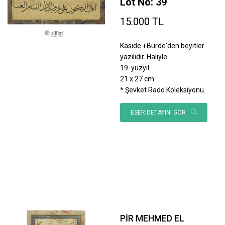
Lot No: 39
15.000 TL
Kaside-i Bürde'den beyitler
yazılıdır. Haliyle.
19. yüzyıl.
21 x 27 cm.
* Şevket Rado Koleksiyonu.
ESER DETAYINI GÖR
PİR MEHMED EL