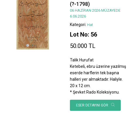
(?-1798)
06 HAZİRAN 2026 MÜZAYEDE
6.06.2026
Kategori:
Hat
Lot No: 56
50.000 TL
Talik Hurufat
Ketebeli, ebru üzerine yazılmış
eserde harflerin tek başına
halleri yer almaktadır. Haliyle.
20 x 12 cm.
* Şevket Rado Koleksiyonu.
ESER DETAYINI GÖR