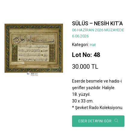
SÜLÜS – NESİH KIT’A
06 HAZİRAN 2026 MÜZAYEDE
6.06.2026
Kategori:
Hat
Lot No: 48
30.000 TL
Eserde besmele ve hadis-i
şerifler yazılıdır. Haliyle.
18. yüzyıl.
30 x 33 cm.
* Şevket Rado Koleksiyonu.
ESER DETAYINI GÖR