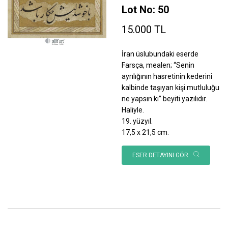
Lot No: 50
15.000 TL
İran üslubundaki eserde
Farsça, mealen; “Senin
ayrılığının hasretinin kederini
kalbinde taşıyan kişi mutluluğu
ne yapsın ki” beyiti yazılıdır.
Haliyle.
19. yüzyıl.
17,5 x 21,5 cm.
ESER DETAYINI GÖR