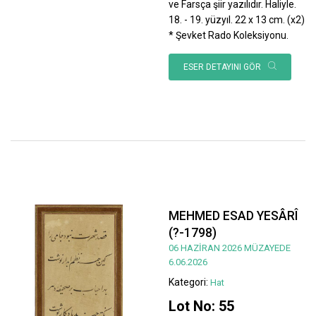
ve Farsça şiir yazılıdır. Haliyle.
18. - 19. yüzyıl. 22 x 13 cm. (x2)
* Şevket Rado Koleksiyonu.
ESER DETAYINI GÖR
MEHMED ESAD YESÂRÎ
(?-1798)
06 HAZİRAN 2026 MÜZAYEDE
6.06.2026
Kategori:
Hat
Lot No: 55