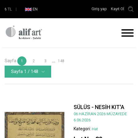
Giriş yap
Kayıt Ol
₺
TL
|
EN
Sayfa
...
1
2
3
148
Sayfa 1 / 148
SÜLÜS - NESİH KIT'A
06 HAZİRAN 2026 MÜZAYEDE
6.06.2026
Kategori:
Hat