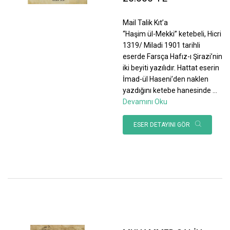
Mail Talik Kıt’a
“Haşim ül-Mekki” ketebeli, Hicri
1319/ Miladi 1901 tarihli
eserde Farsça Hafız-ı Şirazi’nin
iki beyiti yazılıdır. Hattat eserin
İmad-ül Haseni’den naklen
yazdığını ketebe hanesinde
...
Devamını Oku
ESER DETAYINI GÖR