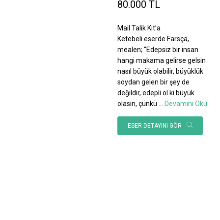
80.000 TL
Mail Talik Kıt’a
Ketebeli eserde Farsça,
mealen; “Edepsiz bir insan
hangi makama gelirse gelsin
nasıl büyük olabilir, büyüklük
soydan gelen bir şey de
değildir, edepli ol ki büyük
olasın, çünkü
...
Devamını Oku
ESER DETAYINI GÖR