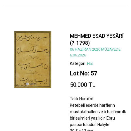
MEHMED ESAD YESÂRÎ
(?-1798)
06 HAZİRAN 2026 MÜZAYEDE
6.06.2026
Kategori:
Hat
Lot No: 57
50.000 TL
Talik Hurufat
Ketebeli eserde harflerin
müstakil halleri ve b harfinin ilk
birleşimleri yazılıdır. Ebru
paspartuludur. Haliyle.
20,5 x 13 cm.