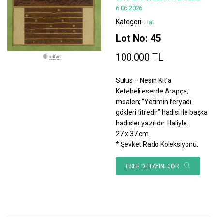
6.06.2026
Kategori:
Hat
Lot No: 45
100.000 TL
Sülüs – Nesih Kıt’a
Ketebeli eserde Arapça,
mealen; “Yetimin feryadı
gökleri titredir” hadisi ile başka
hadisler yazılıdır. Haliyle.
27 x 37 cm.
* Şevket Rado Koleksiyonu.
ESER DETAYINI GÖR