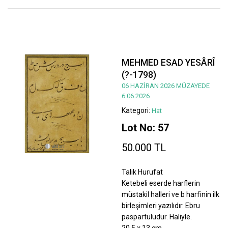
MEHMED ESAD YESÂRÎ
(?-1798)
06 HAZİRAN 2026 MÜZAYEDE
6.06.2026
Kategori:
Hat
Lot No: 57
50.000 TL
Talik Hurufat
Ketebeli eserde harflerin
müstakil halleri ve b harfinin ilk
birleşimleri yazılıdır. Ebru
paspartuludur. Haliyle.
20,5 x 13 cm.