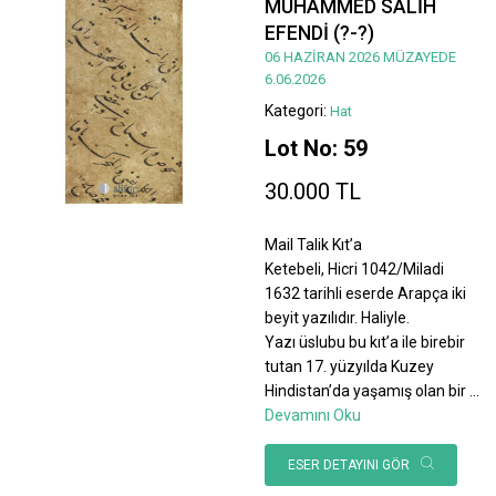
MUHAMMED SALİH
EFENDİ (?-?)
06 HAZİRAN 2026 MÜZAYEDE
6.06.2026
Kategori:
Hat
Lot No: 59
30.000 TL
Mail Talik Kıt’a
Ketebeli, Hicri 1042/Miladi
1632 tarihli eserde Arapça iki
beyit yazılıdır. Haliyle.
Yazı üslubu bu kıt’a ile birebir
tutan 17. yüzyılda Kuzey
Hindistan’da yaşamış olan bir
...
Devamını Oku
ESER DETAYINI GÖR