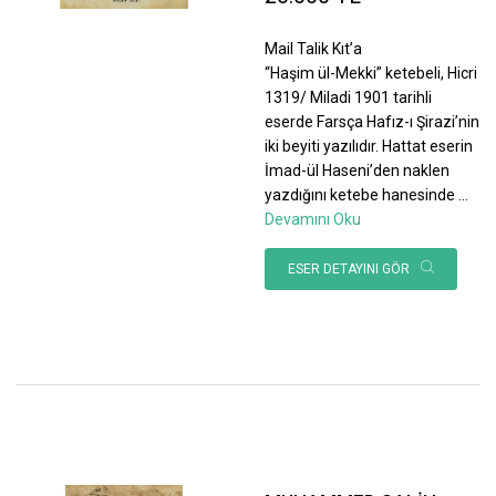
Mail Talik Kıt’a
“Haşim ül-Mekki” ketebeli, Hicri
1319/ Miladi 1901 tarihli
eserde Farsça Hafız-ı Şirazi’nin
iki beyiti yazılıdır. Hattat eserin
İmad-ül Haseni’den naklen
yazdığını ketebe hanesinde
...
Devamını Oku
ESER DETAYINI GÖR