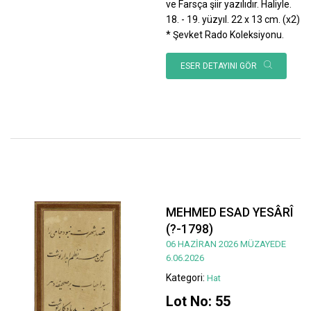
ve Farsça şiir yazılıdır. Haliyle.
18. - 19. yüzyıl. 22 x 13 cm. (x2)
* Şevket Rado Koleksiyonu.
ESER DETAYINI GÖR
MEHMED ESAD YESÂRÎ
(?-1798)
06 HAZİRAN 2026 MÜZAYEDE
6.06.2026
Kategori:
Hat
Lot No: 55