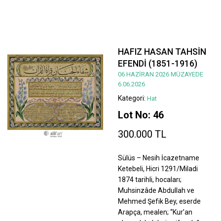
HAFIZ HASAN TAHSİN
EFENDİ (1851-1916)
06 HAZİRAN 2026 MÜZAYEDE
6.06.2026
Kategori:
Hat
Lot No: 46
300.000 TL
Sülüs – Nesih İcazetname
Ketebeli, Hicri 1291/Miladi
1874 tarihli, hocaları;
Muhsinzâde Abdullah ve
Mehmed Şefik Bey, eserde
Arapça, mealen; “Kur’an