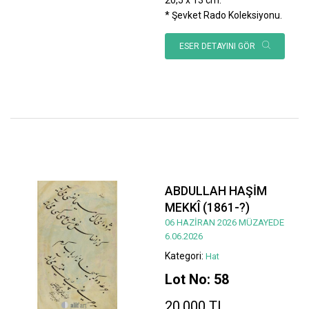
* Şevket Rado Koleksiyonu.
ESER DETAYINI GÖR
ABDULLAH HAŞİM
MEKKÎ (1861-?)
06 HAZİRAN 2026 MÜZAYEDE
6.06.2026
Kategori:
Hat
Lot No: 58
20.000 TL