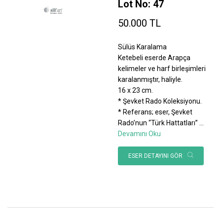
Lot No: 47
50.000 TL
Sülüs Karalama
Ketebeli eserde Arapça
kelimeler ve harf birleşimleri
karalanmıştır, haliyle.
16 x 23 cm.
* Şevket Rado Koleksiyonu.
* Referans; eser, Şevket
Rado’nun “Türk Hattatları”
...
Devamını Oku
ESER DETAYINI GÖR