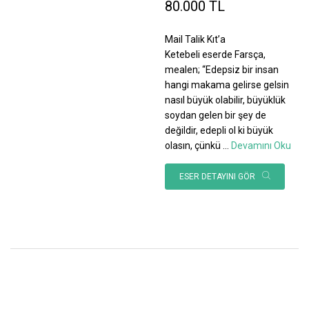
80.000 TL
Mail Talik Kıt’a
Ketebeli eserde Farsça,
mealen; “Edepsiz bir insan
hangi makama gelirse gelsin
nasıl büyük olabilir, büyüklük
soydan gelen bir şey de
değildir, edepli ol ki büyük
olasın, çünkü
...
Devamını Oku
ESER DETAYINI GÖR