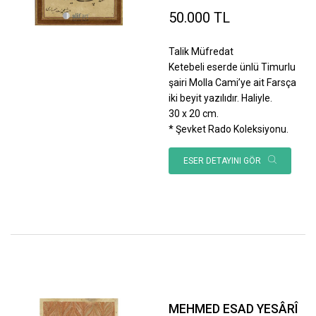
50.000 TL
Talik Müfredat
Ketebeli eserde ünlü Timurlu
şairi Molla Cami’ye ait Farsça
iki beyit yazılıdır. Haliyle.
30 x 20 cm.
* Şevket Rado Koleksiyonu.
ESER DETAYINI GÖR
MEHMED ESAD YESÂRÎ