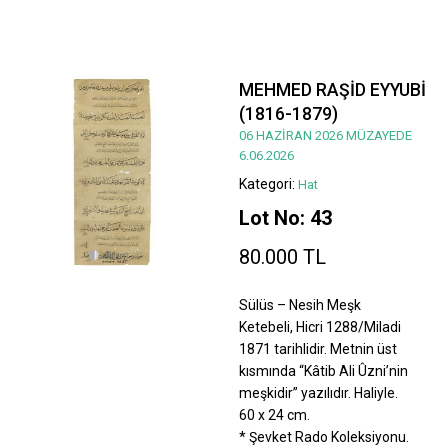
MEHMED RAŞİD EYYUBİ
(1816-1879)
06 HAZİRAN 2026 MÜZAYEDE
6.06.2026
Kategori:
Hat
Lot No: 43
80.000 TL
Sülüs – Nesih Meşk
Ketebeli, Hicri 1288/Miladi
1871 tarihlidir. Metnin üst
kısmında “Kâtib Ali Ûzni’nin
meşkidir” yazılıdır. Haliyle.
60 x 24 cm.
* Şevket Rado Koleksiyonu.