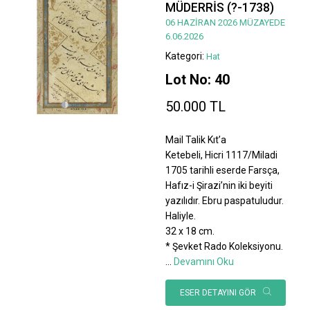
MÜDERRİS (?-1738)
06 HAZİRAN 2026 MÜZAYEDE
6.06.2026
Kategori:
Hat
Lot No: 40
50.000 TL
Mail Talik Kıt’a
Ketebeli, Hicri 1117/Miladi
1705 tarihli eserde Farsça,
Hafız-i Şirazi’nin iki beyiti
yazılıdır. Ebru paspatuludur.
Haliyle.
32 x 18 cm.
* Şevket Rado Koleksiyonu.
...
Devamını Oku
ESER DETAYINI GÖR