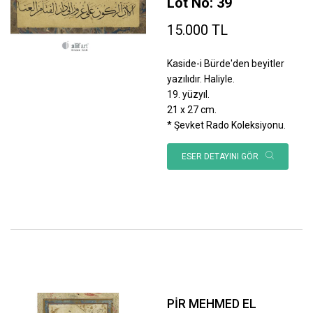
Lot No: 39
15.000 TL
Kaside-i Bürde'den beyitler
yazılıdır. Haliyle.
19. yüzyıl.
21 x 27 cm.
* Şevket Rado Koleksiyonu.
ESER DETAYINI GÖR
PİR MEHMED EL