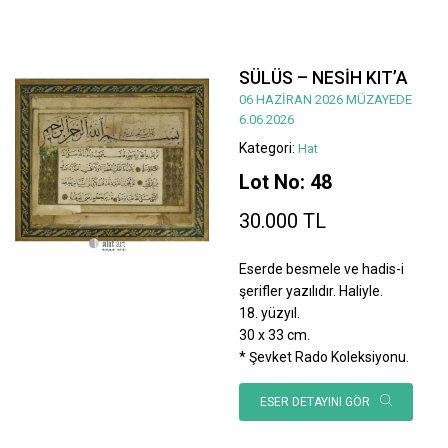
SÜLÜS – NESİH KIT’A
06 HAZİRAN 2026 MÜZAYEDE
6.06.2026
Kategori:
Hat
Lot No: 48
30.000 TL
Eserde besmele ve hadis-i
şerifler yazılıdır. Haliyle.
18. yüzyıl.
30 x 33 cm.
* Şevket Rado Koleksiyonu.
ESER DETAYINI GÖR