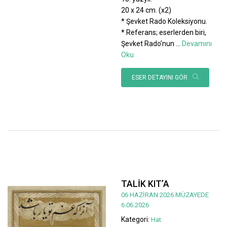
20 x 24 cm. (x2)
* Şevket Rado Koleksiyonu.
* Referans; eserlerden biri,
Şevket Rado’nun
...
Devamını
Oku
ESER DETAYINI GÖR
TALİK KIT’A
06 HAZİRAN 2026 MÜZAYEDE
6.06.2026
Kategori:
Hat