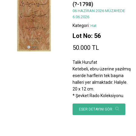
(?-1798)
06 HAZİRAN 2026 MÜZAYEDE
6.06.2026
Kategori:
Hat
Lot No: 56
50.000 TL
Talik Hurufat
Ketebeli, ebru üzerine yazılmış
eserde harflerin tek başına
halleri yer almaktadır. Haliyle.
20 x 12 cm.
* Şevket Rado Koleksiyonu.
ESER DETAYINI GÖR