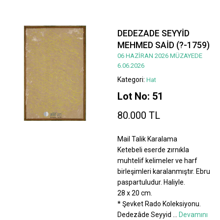
DEDEZADE SEYYİD
MEHMED SAİD (?-1759)
06 HAZİRAN 2026 MÜZAYEDE
6.06.2026
Kategori:
Hat
Lot No: 51
80.000 TL
Mail Talik Karalama
Ketebeli eserde zırnıkla
muhtelif kelimeler ve harf
birleşimleri karalanmıştır. Ebru
paspartuludur. Haliyle.
28 x 20 cm.
* Şevket Rado Koleksiyonu.
Dedezâde Seyyid
...
Devamını