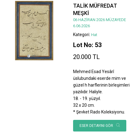
TALİK MÜFREDAT
MEŞKİ
06 HAZİRAN 2026 MÜZAYEDE
6.06.2026
Kategori:
Hat
Lot No: 53
20.000 TL
Mehmed Esad Yesârî
üslubundaki eserde mim ve
güzel h harflerinin birleşimleri
yazılıdır. Haliyle.
18. - 19. yüzyıl.
32 x 20 cm.
* Şevket Rado Koleksiyonu.
ESER DETAYINI GÖR