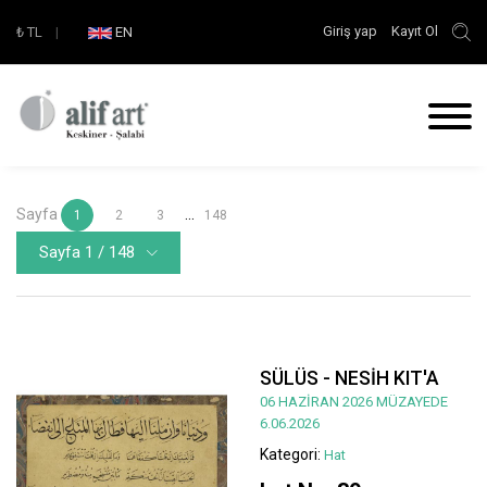
Giriş yap
Kayıt Ol
₺
TL
|
EN
Sayfa
...
1
2
3
148
Sayfa 1 / 148
SÜLÜS - NESİH KIT'A
06 HAZİRAN 2026 MÜZAYEDE
6.06.2026
Kategori:
Hat