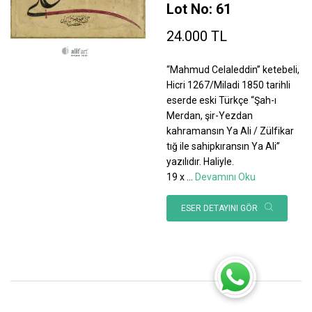
Lot No: 61
24.000 TL
“Mahmud Celaleddin” ketebeli,
Hicri 1267/Miladi 1850 tarihli
eserde eski Türkçe “Şah-ı
Merdan, şir-Yezdan
kahramansın Ya Ali / Zülfikar
tığ ile sahipkıransın Ya Ali”
yazılıdır. Haliyle.
19 x
...
Devamını Oku
ESER DETAYINI GÖR