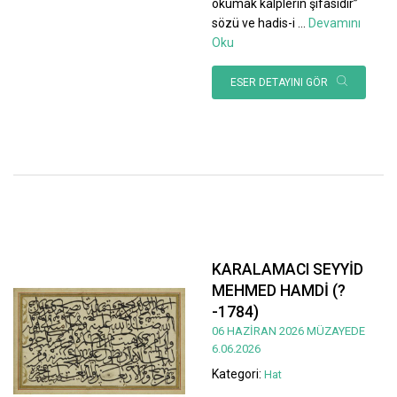
okumak kalplerin şifasıdır”
sözü ve hadis-i
...
Devamını
Oku
ESER DETAYINI GÖR
KARALAMACI SEYYİD
MEHMED HAMDİ (?
-1784)
06 HAZİRAN 2026 MÜZAYEDE
6.06.2026
Kategori:
Hat