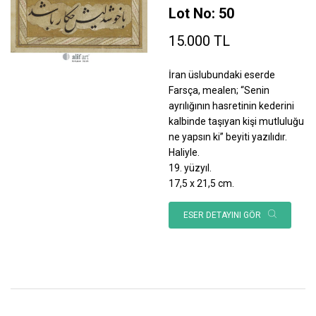
Lot No: 50
15.000 TL
İran üslubundaki eserde
Farsça, mealen; “Senin
ayrılığının hasretinin kederini
kalbinde taşıyan kişi mutluluğu
ne yapsın ki” beyiti yazılıdır.
Haliyle.
19. yüzyıl.
17,5 x 21,5 cm.
ESER DETAYINI GÖR