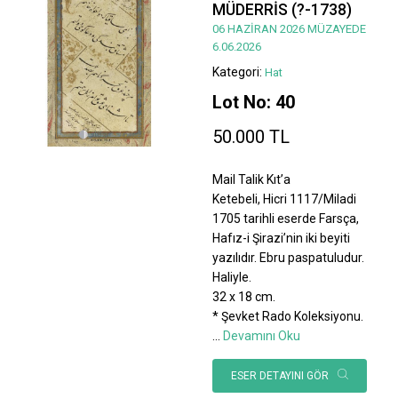
MÜDERRİS (?-1738)
06 HAZİRAN 2026 MÜZAYEDE
6.06.2026
Kategori:
Hat
Lot No: 40
50.000 TL
Mail Talik Kıt’a
Ketebeli, Hicri 1117/Miladi
1705 tarihli eserde Farsça,
Hafız-i Şirazi’nin iki beyiti
yazılıdır. Ebru paspatuludur.
Haliyle.
32 x 18 cm.
* Şevket Rado Koleksiyonu.
...
Devamını Oku
ESER DETAYINI GÖR