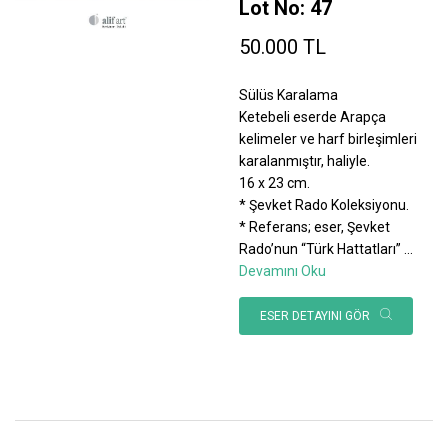
Lot No: 47
50.000 TL
Sülüs Karalama
Ketebeli eserde Arapça
kelimeler ve harf birleşimleri
karalanmıştır, haliyle.
16 x 23 cm.
* Şevket Rado Koleksiyonu.
* Referans; eser, Şevket
Rado’nun “Türk Hattatları”
...
Devamını Oku
ESER DETAYINI GÖR