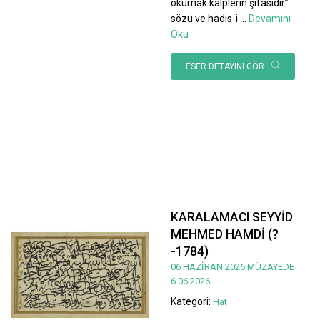
okumak kalplerin şifasıdır”
sözü ve hadis-i
...
Devamını
Oku
ESER DETAYINI GÖR
KARALAMACI SEYYİD
MEHMED HAMDİ (?
-1784)
06 HAZİRAN 2026 MÜZAYEDE
6.06.2026
Kategori:
Hat