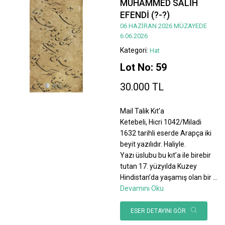
MUHAMMED SALİH
EFENDİ (?-?)
06 HAZİRAN 2026 MÜZAYEDE
6.06.2026
Kategori:
Hat
Lot No: 59
30.000 TL
Mail Talik Kıt’a
Ketebeli, Hicri 1042/Miladi
1632 tarihli eserde Arapça iki
beyit yazılıdır. Haliyle.
Yazı üslubu bu kıt’a ile birebir
tutan 17. yüzyılda Kuzey
Hindistan’da yaşamış olan bir
...
Devamını Oku
ESER DETAYINI GÖR