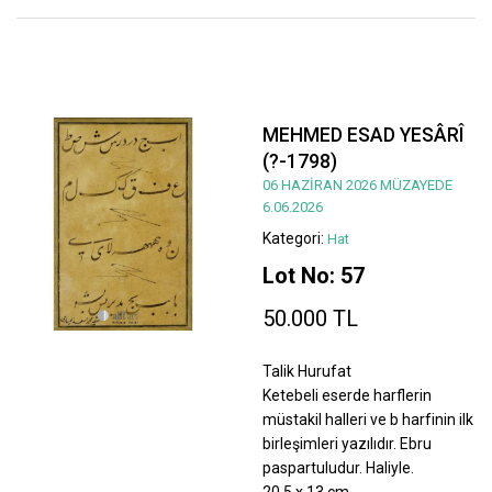
MEHMED ESAD YESÂRÎ
(?-1798)
06 HAZİRAN 2026 MÜZAYEDE
6.06.2026
Kategori:
Hat
Lot No: 57
50.000 TL
Talik Hurufat
Ketebeli eserde harflerin
müstakil halleri ve b harfinin ilk
birleşimleri yazılıdır. Ebru
paspartuludur. Haliyle.
20,5 x 13 cm.