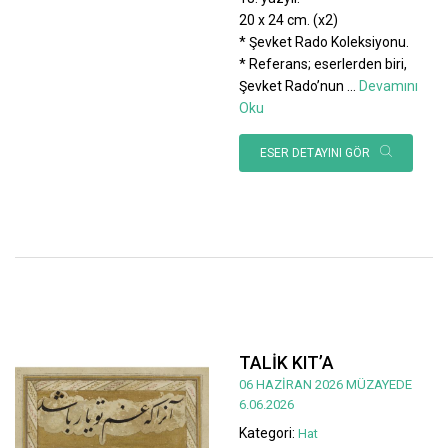
20 x 24 cm. (x2)
* Şevket Rado Koleksiyonu.
* Referans; eserlerden biri,
Şevket Rado’nun
...
Devamını
Oku
ESER DETAYINI GÖR
TALİK KIT’A
06 HAZİRAN 2026 MÜZAYEDE
6.06.2026
Kategori:
Hat