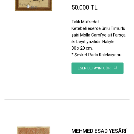
50.000 TL
Talik Müfredat
Ketebeli eserde ünlü Timurlu
şairi Molla Cami’ye ait Farsça
iki beyit yazılıdır. Haliyle.
30 x 20 cm.
* Şevket Rado Koleksiyonu.
ESER DETAYINI GÖR
MEHMED ESAD YESÂRÎ