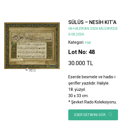
SÜLÜS – NESİH KIT’A
06 HAZİRAN 2026 MÜZAYEDE
6.06.2026
Kategori:
Hat
Lot No: 48
30.000 TL
Eserde besmele ve hadis-i
şerifler yazılıdır. Haliyle.
18. yüzyıl.
30 x 33 cm.
* Şevket Rado Koleksiyonu.
ESER DETAYINI GÖR