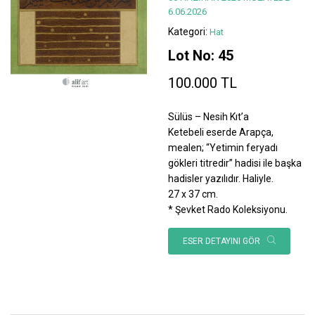
6.06.2026
Kategori:
Hat
Lot No: 45
100.000 TL
Sülüs – Nesih Kıt’a
Ketebeli eserde Arapça,
mealen; “Yetimin feryadı
gökleri titredir” hadisi ile başka
hadisler yazılıdır. Haliyle.
27 x 37 cm.
* Şevket Rado Koleksiyonu.
ESER DETAYINI GÖR