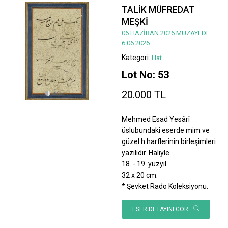
TALİK MÜFREDAT
MEŞKİ
06 HAZİRAN 2026 MÜZAYEDE
6.06.2026
Kategori:
Hat
Lot No: 53
20.000 TL
Mehmed Esad Yesârî
üslubundaki eserde mim ve
güzel h harflerinin birleşimleri
yazılıdır. Haliyle.
18. - 19. yüzyıl.
32 x 20 cm.
* Şevket Rado Koleksiyonu.
ESER DETAYINI GÖR