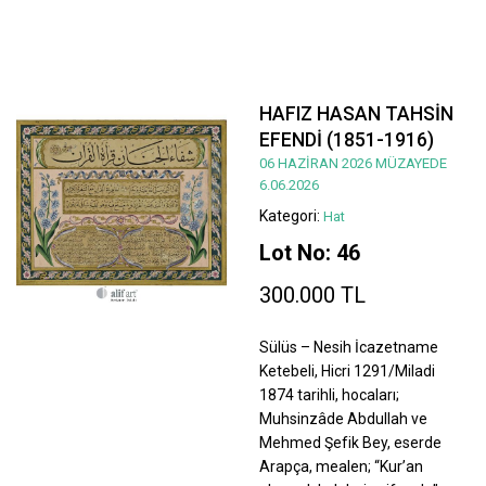
HAFIZ HASAN TAHSİN
EFENDİ (1851-1916)
06 HAZİRAN 2026 MÜZAYEDE
6.06.2026
Kategori:
Hat
Lot No: 46
300.000 TL
Sülüs – Nesih İcazetname
Ketebeli, Hicri 1291/Miladi
1874 tarihli, hocaları;
Muhsinzâde Abdullah ve
Mehmed Şefik Bey, eserde
Arapça, mealen; “Kur’an