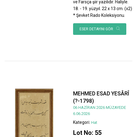
ve Farsça şiir yazılıdır. Haliyle.
18. - 19. yüzyıl. 22 x 13 cm. (x2)
* Şevket Rado Koleksiyonu.
ESER DETAYINI GÖR
MEHMED ESAD YESÂRÎ
(?-1798)
06 HAZİRAN 2026 MÜZAYEDE
6.06.2026
Kategori:
Hat
Lot No: 55