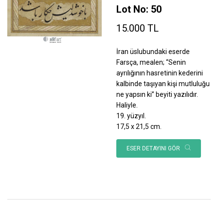
Lot No: 50
15.000 TL
İran üslubundaki eserde
Farsça, mealen; “Senin
ayrılığının hasretinin kederini
kalbinde taşıyan kişi mutluluğu
ne yapsın ki” beyiti yazılıdır.
Haliyle.
19. yüzyıl.
17,5 x 21,5 cm.
ESER DETAYINI GÖR