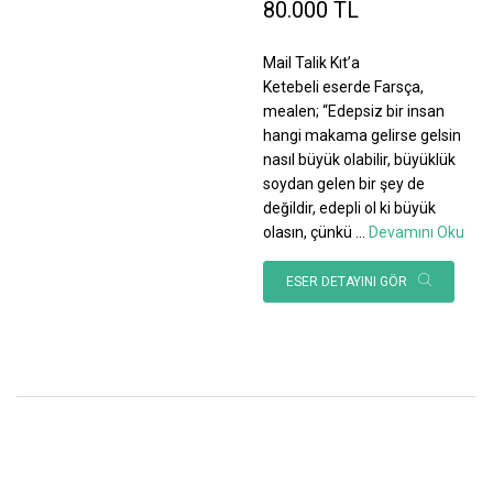
80.000 TL
Mail Talik Kıt’a
Ketebeli eserde Farsça,
mealen; “Edepsiz bir insan
hangi makama gelirse gelsin
nasıl büyük olabilir, büyüklük
soydan gelen bir şey de
değildir, edepli ol ki büyük
olasın, çünkü
...
Devamını Oku
ESER DETAYINI GÖR