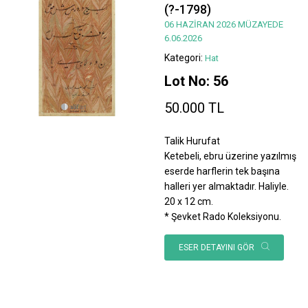
(?-1798)
06 HAZİRAN 2026 MÜZAYEDE
6.06.2026
Kategori:
Hat
Lot No: 56
50.000 TL
Talik Hurufat
Ketebeli, ebru üzerine yazılmış
eserde harflerin tek başına
halleri yer almaktadır. Haliyle.
20 x 12 cm.
* Şevket Rado Koleksiyonu.
ESER DETAYINI GÖR