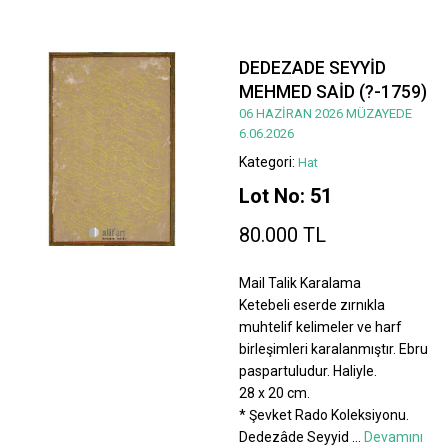
DEDEZADE SEYYİD
MEHMED SAİD (?-1759)
06 HAZİRAN 2026 MÜZAYEDE
6.06.2026
Kategori:
Hat
Lot No: 51
80.000 TL
Mail Talik Karalama
Ketebeli eserde zırnıkla
muhtelif kelimeler ve harf
birleşimleri karalanmıştır. Ebru
paspartuludur. Haliyle.
28 x 20 cm.
* Şevket Rado Koleksiyonu.
Dedezâde Seyyid
...
Devamını