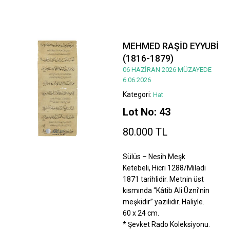
MEHMED RAŞİD EYYUBİ
(1816-1879)
06 HAZİRAN 2026 MÜZAYEDE
6.06.2026
Kategori:
Hat
Lot No: 43
80.000 TL
Sülüs – Nesih Meşk
Ketebeli, Hicri 1288/Miladi
1871 tarihlidir. Metnin üst
kısmında “Kâtib Ali Ûzni’nin
meşkidir” yazılıdır. Haliyle.
60 x 24 cm.
* Şevket Rado Koleksiyonu.