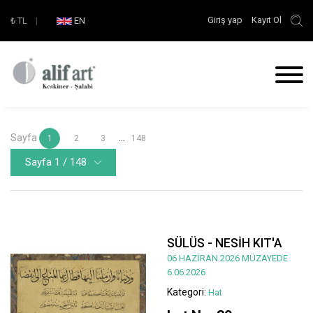
Giriş yap
Kayıt Ol
₺
TL
|
EN
Sayfa
...
1
2
3
148
Sayfa 1 / 148
SÜLÜS - NESİH KIT'A
06 HAZİRAN 2026 MÜZAYEDE
6.06.2026
Kategori:
Hat