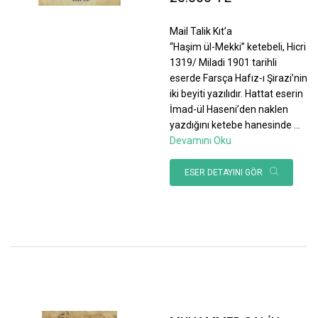
Mail Talik Kıt’a
“Haşim ül-Mekki” ketebeli, Hicri
1319/ Miladi 1901 tarihli
eserde Farsça Hafız-ı Şirazi’nin
iki beyiti yazılıdır. Hattat eserin
İmad-ül Haseni’den naklen
yazdığını ketebe hanesinde
...
Devamını Oku
ESER DETAYINI GÖR