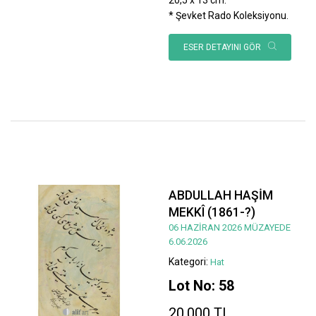
* Şevket Rado Koleksiyonu.
ESER DETAYINI GÖR
ABDULLAH HAŞİM
MEKKÎ (1861-?)
06 HAZİRAN 2026 MÜZAYEDE
6.06.2026
Kategori:
Hat
Lot No: 58
20.000 TL