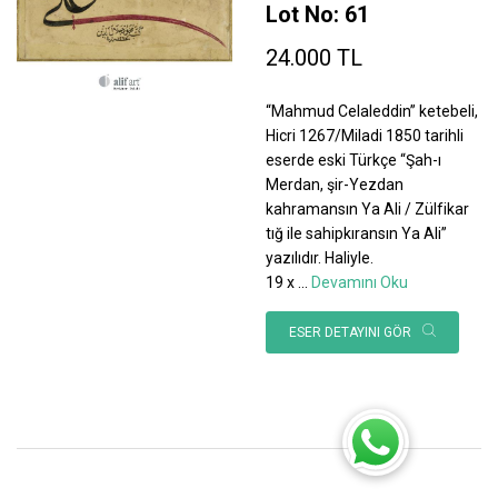
Lot No: 61
24.000 TL
“Mahmud Celaleddin” ketebeli,
Hicri 1267/Miladi 1850 tarihli
eserde eski Türkçe “Şah-ı
Merdan, şir-Yezdan
kahramansın Ya Ali / Zülfikar
tığ ile sahipkıransın Ya Ali”
yazılıdır. Haliyle.
19 x
...
Devamını Oku
ESER DETAYINI GÖR