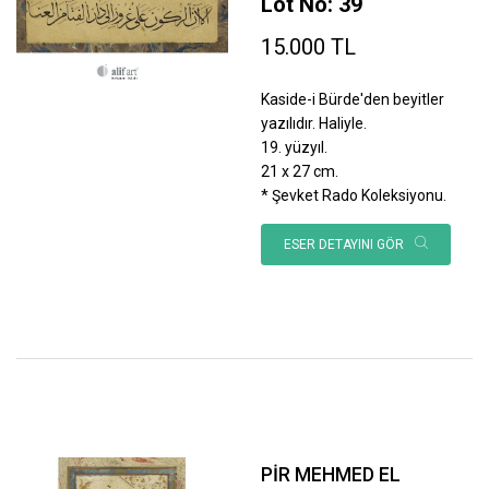
Lot No: 39
15.000 TL
Kaside-i Bürde'den beyitler
yazılıdır. Haliyle.
19. yüzyıl.
21 x 27 cm.
* Şevket Rado Koleksiyonu.
ESER DETAYINI GÖR
PİR MEHMED EL