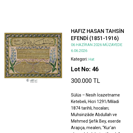
HAFIZ HASAN TAHSİN
EFENDİ (1851-1916)
06 HAZİRAN 2026 MÜZAYEDE
6.06.2026
Kategori:
Hat
Lot No: 46
300.000 TL
Sülüs – Nesih İcazetname
Ketebeli, Hicri 1291/Miladi
1874 tarihli, hocaları;
Muhsinzâde Abdullah ve
Mehmed Şefik Bey, eserde
Arapça, mealen; “Kur’an