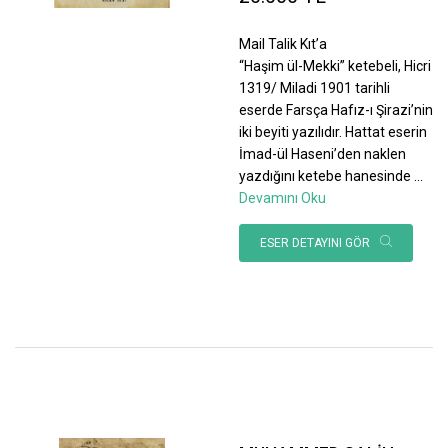
Mail Talik Kıt’a
“Haşim ül-Mekki” ketebeli, Hicri
1319/ Miladi 1901 tarihli
eserde Farsça Hafız-ı Şirazi’nin
iki beyiti yazılıdır. Hattat eserin
İmad-ül Haseni’den naklen
yazdığını ketebe hanesinde
...
Devamını Oku
ESER DETAYINI GÖR