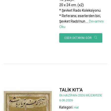
20 x 24 cm. (x2)
* Şevket Rado Koleksiyonu.
* Referans; eserlerden biri,
Şevket Rado’nun
...
Devamını
Oku
ESER DETAYINI GÖR
TALİK KIT’A
06 HAZİRAN 2026 MÜZAYEDE
6.06.2026
Kategori:
Hat