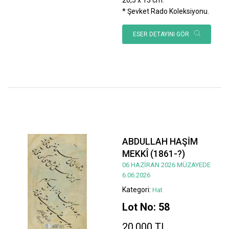
* Şevket Rado Koleksiyonu.
ESER DETAYINI GÖR
ABDULLAH HAŞİM
MEKKÎ (1861-?)
06 HAZİRAN 2026 MÜZAYEDE
6.06.2026
Kategori:
Hat
Lot No: 58
20.000 TL