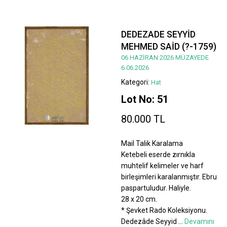
DEDEZADE SEYYİD
MEHMED SAİD (?-1759)
06 HAZİRAN 2026 MÜZAYEDE
6.06.2026
Kategori:
Hat
Lot No: 51
80.000 TL
Mail Talik Karalama
Ketebeli eserde zırnıkla
muhtelif kelimeler ve harf
birleşimleri karalanmıştır. Ebru
paspartuludur. Haliyle.
28 x 20 cm.
* Şevket Rado Koleksiyonu.
Dedezâde Seyyid
...
Devamını