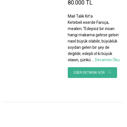
80.000 TL
Mail Talik Kıt’a
Ketebeli eserde Farsça,
mealen; “Edepsiz bir insan
hangi makama gelirse gelsin
nasıl büyük olabilir, büyüklük
soydan gelen bir şey de
değildir, edepli ol ki büyük
olasın, çünkü
...
Devamını Oku
ESER DETAYINI GÖR