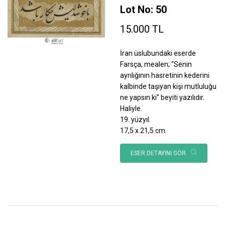
Lot No: 50
15.000 TL
İran üslubundaki eserde
Farsça, mealen; “Senin
ayrılığının hasretinin kederini
kalbinde taşıyan kişi mutluluğu
ne yapsın ki” beyiti yazılıdır.
Haliyle.
19. yüzyıl.
17,5 x 21,5 cm.
ESER DETAYINI GÖR