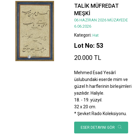
TALİK MÜFREDAT
MEŞKİ
06 HAZİRAN 2026 MÜZAYEDE
6.06.2026
Kategori:
Hat
Lot No: 53
20.000 TL
Mehmed Esad Yesârî
üslubundaki eserde mim ve
güzel h harflerinin birleşimleri
yazılıdır. Haliyle.
18. - 19. yüzyıl.
32 x 20 cm.
* Şevket Rado Koleksiyonu.
ESER DETAYINI GÖR