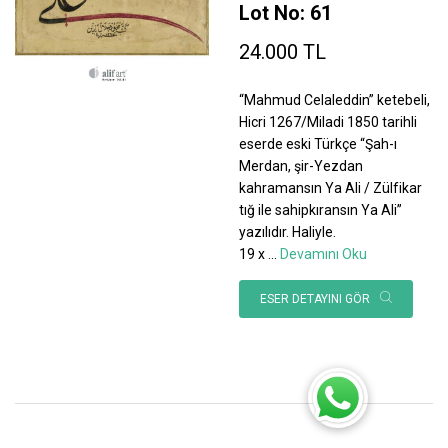
Lot No: 61
24.000 TL
“Mahmud Celaleddin” ketebeli,
Hicri 1267/Miladi 1850 tarihli
eserde eski Türkçe “Şah-ı
Merdan, şir-Yezdan
kahramansın Ya Ali / Zülfikar
tığ ile sahipkıransın Ya Ali”
yazılıdır. Haliyle.
19 x
...
Devamını Oku
ESER DETAYINI GÖR