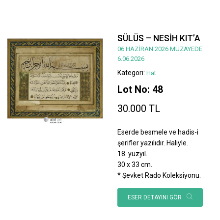
SÜLÜS – NESİH KIT’A
06 HAZİRAN 2026 MÜZAYEDE
6.06.2026
Kategori:
Hat
Lot No: 48
30.000 TL
Eserde besmele ve hadis-i
şerifler yazılıdır. Haliyle.
18. yüzyıl.
30 x 33 cm.
* Şevket Rado Koleksiyonu.
ESER DETAYINI GÖR