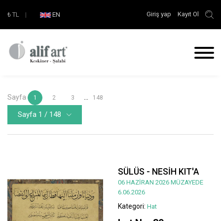
Giriş yap
Kayıt Ol
₺
TL
|
EN
Sayfa
...
1
2
3
148
Sayfa 1 / 148
SÜLÜS - NESİH KIT'A
06 HAZİRAN 2026 MÜZAYEDE
6.06.2026
Kategori:
Hat