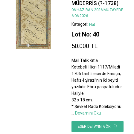
MÜDERRİS (?-1738)
06 HAZİRAN 2026 MÜZAYEDE
6.06.2026
Kategori:
Hat
Lot No: 40
50.000 TL
Mail Talik Kıt’a
Ketebeli, Hicri 1117/Miladi
1705 tarihli eserde Farsça,
Hafız-i Şirazi’nin iki beyiti
yazılıdır. Ebru paspatuludur.
Haliyle.
32 x 18 cm.
* Şevket Rado Koleksiyonu.
...
Devamını Oku
ESER DETAYINI GÖR