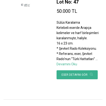
Lot No: 47
50.000 TL
Sülüs Karalama
Ketebeli eserde Arapça
kelimeler ve harf birleşimleri
karalanmıştır, haliyle.
16 x 23 cm.
* Şevket Rado Koleksiyonu.
* Referans; eser, Şevket
Rado’nun “Türk Hattatları”
...
Devamını Oku
ESER DETAYINI GÖR