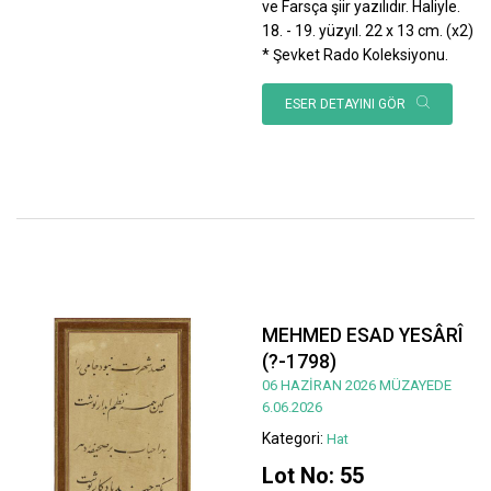
ve Farsça şiir yazılıdır. Haliyle.
18. - 19. yüzyıl. 22 x 13 cm. (x2)
* Şevket Rado Koleksiyonu.
ESER DETAYINI GÖR
MEHMED ESAD YESÂRÎ
(?-1798)
06 HAZİRAN 2026 MÜZAYEDE
6.06.2026
Kategori:
Hat
Lot No: 55