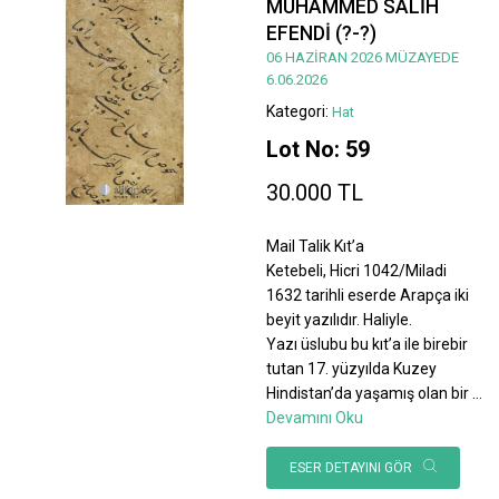
MUHAMMED SALİH
EFENDİ (?-?)
06 HAZİRAN 2026 MÜZAYEDE
6.06.2026
Kategori:
Hat
Lot No: 59
30.000 TL
Mail Talik Kıt’a
Ketebeli, Hicri 1042/Miladi
1632 tarihli eserde Arapça iki
beyit yazılıdır. Haliyle.
Yazı üslubu bu kıt’a ile birebir
tutan 17. yüzyılda Kuzey
Hindistan’da yaşamış olan bir
...
Devamını Oku
ESER DETAYINI GÖR