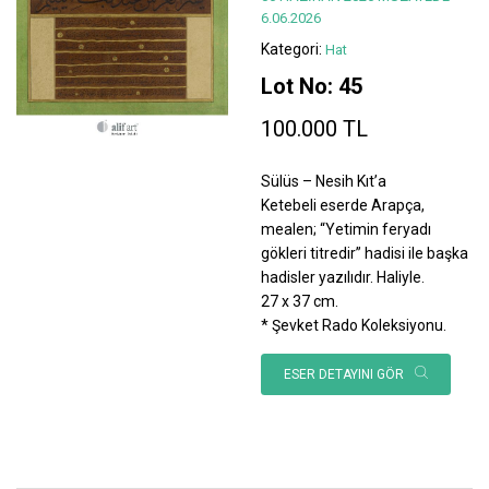
6.06.2026
Kategori:
Hat
Lot No: 45
100.000 TL
Sülüs – Nesih Kıt’a
Ketebeli eserde Arapça,
mealen; “Yetimin feryadı
gökleri titredir” hadisi ile başka
hadisler yazılıdır. Haliyle.
27 x 37 cm.
* Şevket Rado Koleksiyonu.
ESER DETAYINI GÖR