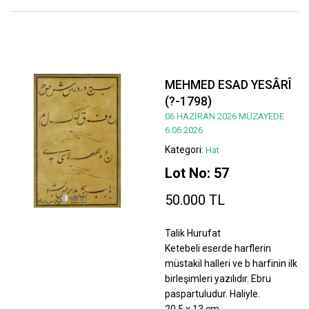
MEHMED ESAD YESÂRÎ
(?-1798)
06 HAZİRAN 2026 MÜZAYEDE
6.06.2026
Kategori:
Hat
Lot No: 57
50.000 TL
Talik Hurufat
Ketebeli eserde harflerin
müstakil halleri ve b harfinin ilk
birleşimleri yazılıdır. Ebru
paspartuludur. Haliyle.
20,5 x 13 cm.