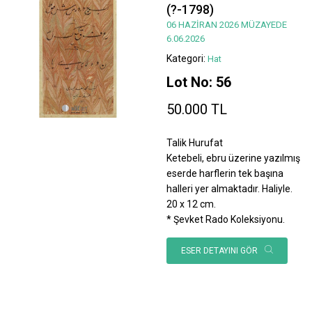
(?-1798)
06 HAZİRAN 2026 MÜZAYEDE
6.06.2026
Kategori:
Hat
Lot No: 56
50.000 TL
Talik Hurufat
Ketebeli, ebru üzerine yazılmış
eserde harflerin tek başına
halleri yer almaktadır. Haliyle.
20 x 12 cm.
* Şevket Rado Koleksiyonu.
ESER DETAYINI GÖR