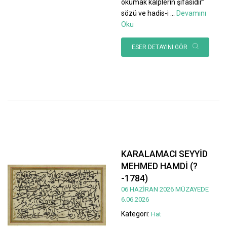
okumak kalplerin şifasıdır”
sözü ve hadis-i
...
Devamını
Oku
ESER DETAYINI GÖR
KARALAMACI SEYYİD
MEHMED HAMDİ (?
-1784)
06 HAZİRAN 2026 MÜZAYEDE
6.06.2026
Kategori:
Hat