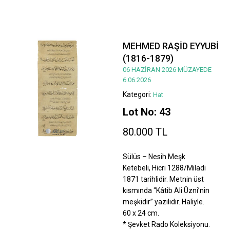
MEHMED RAŞİD EYYUBİ
(1816-1879)
06 HAZİRAN 2026 MÜZAYEDE
6.06.2026
Kategori:
Hat
Lot No: 43
80.000 TL
Sülüs – Nesih Meşk
Ketebeli, Hicri 1288/Miladi
1871 tarihlidir. Metnin üst
kısmında “Kâtib Ali Ûzni’nin
meşkidir” yazılıdır. Haliyle.
60 x 24 cm.
* Şevket Rado Koleksiyonu.