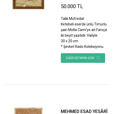
50.000 TL
Talik Müfredat
Ketebeli eserde ünlü Timurlu
şairi Molla Cami’ye ait Farsça
iki beyit yazılıdır. Haliyle.
30 x 20 cm.
* Şevket Rado Koleksiyonu.
ESER DETAYINI GÖR
MEHMED ESAD YESÂRÎ