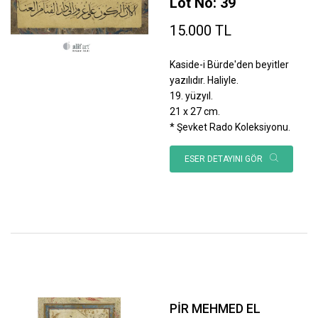
Lot No: 39
15.000 TL
Kaside-i Bürde'den beyitler
yazılıdır. Haliyle.
19. yüzyıl.
21 x 27 cm.
* Şevket Rado Koleksiyonu.
ESER DETAYINI GÖR
PİR MEHMED EL