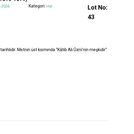
Kategori:
.2026
Hat
Lot No:
43
tarihlidir. Metnin üst kısmında “Kâtib Ali Ûzni’nin meşkidir”