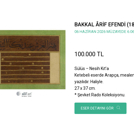
BAKKAL ÂRİF EFENDİ (1
06 HAZİRAN 2026 MÜZAYEDE 6.06
100.000 TL
Sülüs – Nesih Kıt’a
Ketebeli eserde Arapça, mealen; 
yazılıdır. Haliyle.
27 x 37 cm.
* Şevket Rado Koleksiyonu.
ESER DETAYINI GÖR