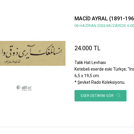
MACİD AYRAL (1891-196
06 HAZİRAN 2026 MÜZAYEDE 6.06
24.000 TL
Talik Hat Levhası
Ketebeli eserde eski Türkçe; “İnsan
6,5 x 19,5 cm.
* Şevket Rado Koleksiyonu.
ESER DETAYINI GÖR