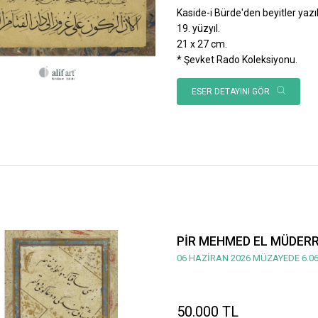
Kaside-i Bürde'den beyitler yazılı
19. yüzyıl.
21 x 27 cm.
* Şevket Rado Koleksiyonu.
ESER DETAYINI GÖR
PİR MEHMED EL MÜDERRİ
06 HAZİRAN 2026 MÜZAYEDE 6.06
50.000 TL