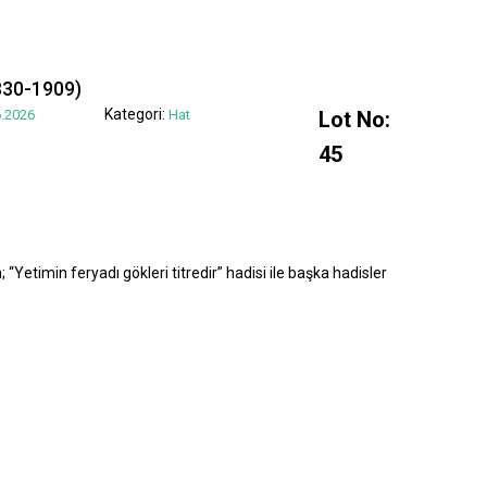
830-1909)
Kategori:
.2026
Hat
Lot No:
45
“Yetimin feryadı gökleri titredir” hadisi ile başka hadisler