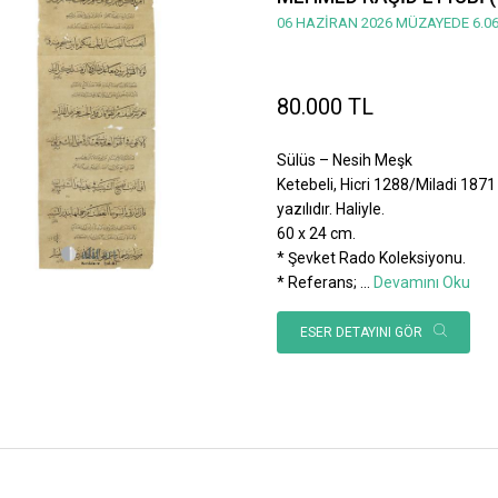
06 HAZİRAN 2026 MÜZAYEDE 6.06
80.000 TL
Sülüs – Nesih Meşk
Ketebeli, Hicri 1288/Miladi 1871 
yazılıdır. Haliyle.
60 x 24 cm.
* Şevket Rado Koleksiyonu.
* Referans;
...
Devamını Oku
ESER DETAYINI GÖR