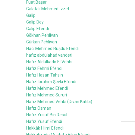
Fuat Başar
Galatalı Mehmed İzzet
Galip
Galip Bey
Galip Efendi
Gökhan Pehlivan
Gürkan Pehlivan
Hacı Mehmed Rüşdü Efendi
hafız abdülahad vahdeti
Hafız Aldülkadir El Vehbi
Hafız Fehmi Efendi
Hafız Hasan Tahsin
Hafız İbrahim Şevki Efendi
Hafız Mehmed Efendi
Hafız Mehmed Sururi
Hafız Mehmed Vehbi (Dîvân Kâtibi)
Hafız Osman
Hafız Yusuf Bin Resul
Hafız Yusuf Efendi
Hakkâk Hilmi Efendi
Hakkakzade Mustafa Hilmi Efendi