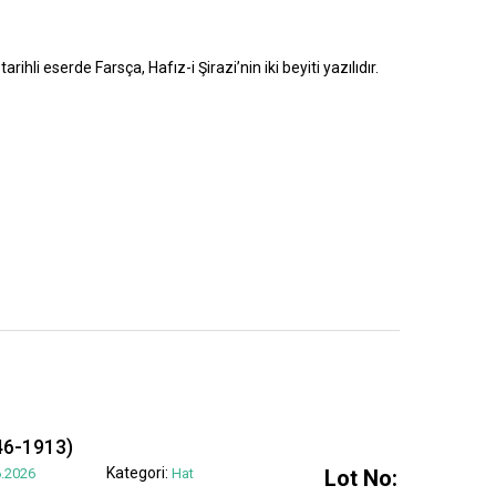
rihli eserde Farsça, Hafız-i Şirazi’nin iki beyiti yazılıdır.
6-1913)
Kategori:
.2026
Hat
Lot No: