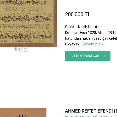
200.000 TL
Sülüs – Nesih Hurufat
Ketebeli, Hicri 1328/Miladi 1910 
hattından naklen yazdığını ket
Okyay’ın
...
Devamını Oku
ESER DETAYINI GÖR
AHMED REF’ET EFENDİ (