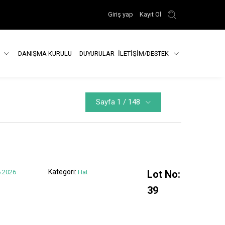
Giriş yap
Kayıt Ol
R
DANIŞMA KURULU
DUYURULAR
İLETİŞİM/DESTEK
Sayfa 1 / 148
Kategori:
.2026
Hat
Lot No:
39