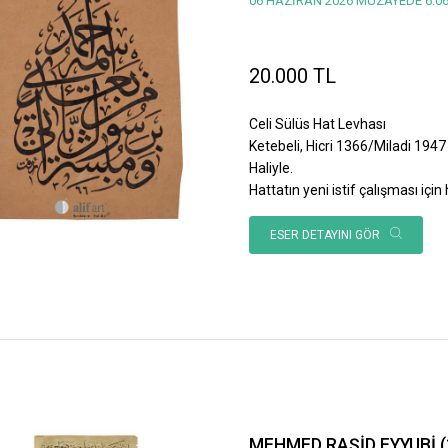
06 HAZİRAN 2026 MÜZAYEDE 6.06
20.000 TL
Celi Sülüs Hat Levhası
Ketebeli, Hicri 1366/Miladi 1947 
Haliyle.
Hattatın yeni istif çalışması için h
ESER DETAYINI GÖR
MEHMED RAŞİD EYYUBİ (