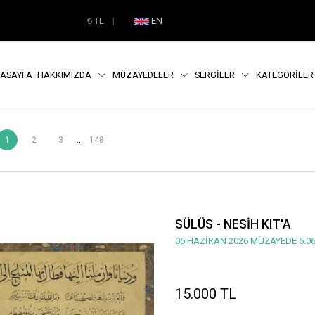
₺
TL
|
EN
ASAYFA
HAKKIMIZDA
MÜZAYEDELER
SERGİLER
KATEGORİLE
...
1
2
3
148
SÜLÜS - NESİH KIT'A
06 HAZİRAN 2026 MÜZAYEDE 6.06
15.000 TL