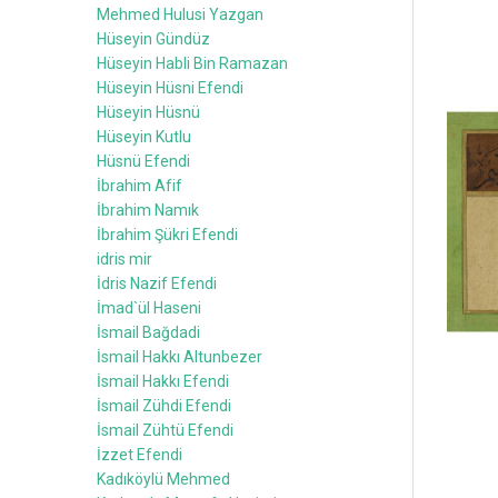
Mehmed Hulusi Yazgan
Hüseyin Gündüz
Hüseyin Habli Bin Ramazan
Hüseyin Hüsni Efendi
Hüseyin Hüsnü
Hüseyin Kutlu
Hüsnü Efendi
İbrahim Afif
İbrahim Namık
İbrahim Şükri Efendi
idris mir
İdris Nazif Efendi
İmad`ül Haseni
İsmail Bağdadi
İsmail Hakkı Altunbezer
İsmail Hakkı Efendi
İsmail Zühdi Efendi
İsmail Zühtü Efendi
İzzet Efendi
Kadıköylü Mehmed