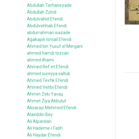
Abdullah Terhanezade
Abdullah Zühdi
Abdülvahid Efendi
Abdülvehhab Efendi
abdurrahman isazade
Ağakapılı İsmail Efendi
Ahmed bin Yusuf el Mergani
ahmed hamdi tezcan
ahmed ilhami
Ahmed Ref`et Efendi
ahmed süreyya saltuk
Ahmed Tevfik Efendi
Ahmed Vehbi Efendi
Ahmet Zeki Yavaş
Ahmet Ziya Akbulut
Aksarayi Mehmed Efendi
Alaeddin Bey
Ali Alparslan
Ali Hademe-i Fatih
Ali Haydar Efendi