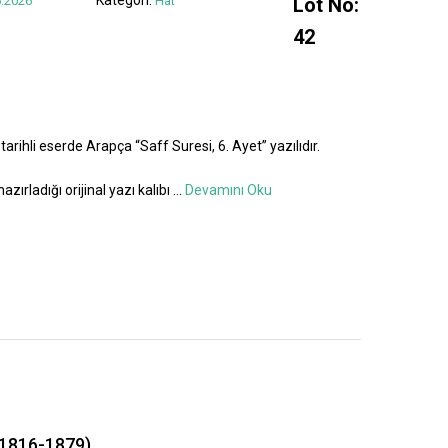
.2026
Hat
Lot No:
42
tarihli eserde Arapça “Saff Suresi, 6. Ayet” yazılıdır.
azırladığı orijinal yazı kalıbı
...
Devamını Oku
1816-1879)