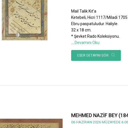
Mail Talik Kıt’a
Ketebeli, Hicri 1117/Miladi 1705 ta
Ebru paspatuludur. Haliyle.
32 x 18 cm.
* Şevket Rado Koleksiyonu.
...
Devamını Oku
ESER DETAYINI GÖR
MEHMED NAZİF BEY (184
06 HAZİRAN 2026 MÜZAYEDE 6.06