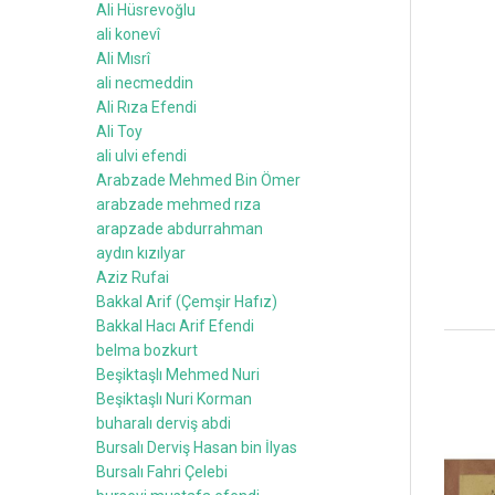
Ali Hüsrevoğlu
ali konevî
Ali Mısrî
ali necmeddin
Ali Rıza Efendi
Ali Toy
ali ulvi efendi
Arabzade Mehmed Bin Ömer
arabzade mehmed rıza
arapzade abdurrahman
aydın kızılyar
Aziz Rufai
Bakkal Arif (Çemşir Hafız)
Bakkal Hacı Arif Efendi
belma bozkurt
Beşiktaşlı Mehmed Nuri
Beşiktaşlı Nuri Korman
buharalı derviş abdi
Bursalı Derviş Hasan bin İlyas
Bursalı Fahri Çelebi