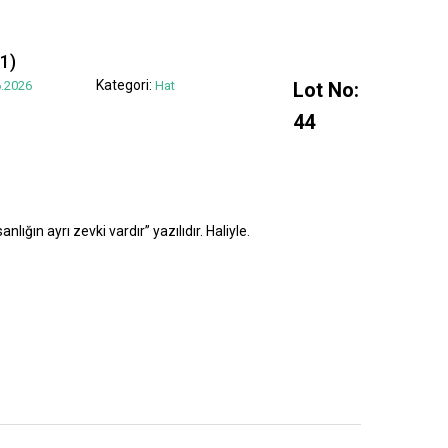
1)
Kategori:
.2026
Hat
Lot No:
44
lığın ayrı zevki vardır” yazılıdır. Haliyle.