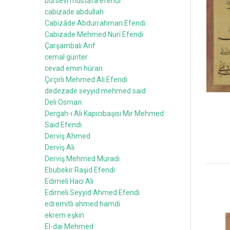
bursevi mustafa efendi
cabizade abdullah
Cabizâde Abdurrahman Efendi
Cabizade Mehmed Nuri Efendi
Çarşambalı Arif
cemal günter
cevad emin hüran
Çırçırlı Mehmed Ali Efendi
dedezade seyyid mehmed said
Deli Osman
Dergah-ı Ali Kapıcıbaşısı Mir Mehmed
Said Efendi
Derviş Ahmed
Derviş Ali
Derviş Mehmed Muradi
Ebubekir Raşid Efendi
Edirneli Hacı Ali
Edirneli Seyyid Ahmed Efendi
edremitli ahmed hamdi
ekrem eşkin
El-dai Mehmed