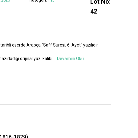
.2026
Hat
Lot No:
42
tarihli eserde Arapça “Saff Suresi, 6. Ayet” yazılıdır.
azırladığı orijinal yazı kalıbı
...
Devamını Oku
1816-1879)