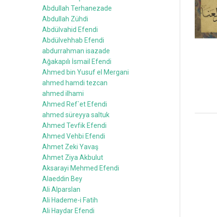
Abdullah Terhanezade
Abdullah Zühdi
Abdülvahid Efendi
Abdülvehhab Efendi
abdurrahman isazade
Ağakapılı İsmail Efendi
Ahmed bin Yusuf el Mergani
ahmed hamdi tezcan
ahmed ilhami
Ahmed Ref`et Efendi
ahmed süreyya saltuk
Ahmed Tevfik Efendi
Ahmed Vehbi Efendi
Ahmet Zeki Yavaş
Ahmet Ziya Akbulut
Aksarayi Mehmed Efendi
Alaeddin Bey
Ali Alparslan
Ali Hademe-i Fatih
Ali Haydar Efendi