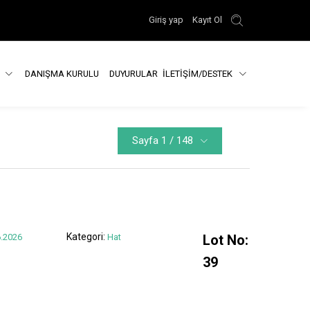
Giriş yap
Kayıt Ol
R
DANIŞMA KURULU
DUYURULAR
İLETİŞİM/DESTEK
Sayfa 1 / 148
Kategori:
.2026
Hat
Lot No:
39