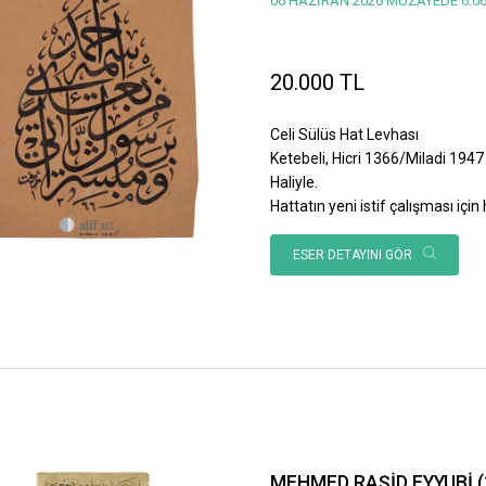
06 HAZİRAN 2026 MÜZAYEDE 6.06
20.000 TL
Celi Sülüs Hat Levhası
Ketebeli, Hicri 1366/Miladi 1947 
Haliyle.
Hattatın yeni istif çalışması için h
ESER DETAYINI GÖR
MEHMED RAŞİD EYYUBİ (