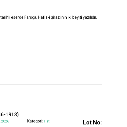
rihli eserde Farsça, Hafız-i Şirazi’nin iki beyiti yazılıdır.
6-1913)
Kategori:
.2026
Hat
Lot No: