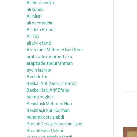
Ali Hüsrevoğlu
ali konevî
Ali Mısrî
ali necmeddin
Ali Rıza Efendi
Ali Toy
ali ulvi efendi
Arabzade Mehmed Bin Ömer
arabzade mehmed rıza
arapzade abdurrahman
aydın kızılyar
Aziz Rufai
Bakkal Arif (Çemşir Hafız)
Bakkal Hacı Arif Efendi
belma bozkurt
Beşiktaşlı Mehmed Nuri
Beşiktaşlı Nuri Korman
buharalı derviş abdi
Bursalı Derviş Hasan bin İlyas
Bursalı Fahri Çelebi