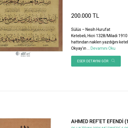
200.000 TL
Sülüs – Nesih Hurufat
Ketebeli, Hicri 1328/Miladi 1910 
hattından naklen yazdığını ket
Okyay’ın
...
Devamını Oku
ESER DETAYINI GÖR
AHMED REF’ET EFENDİ (