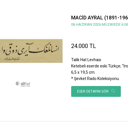
MACİD AYRAL (1891-196
06 HAZİRAN 2026 MÜZAYEDE 6.06
24.000 TL
Talik Hat Levhası
Ketebeli eserde eski Türkçe; “İnsan
6,5 x 19,5 cm.
* Şevket Rado Koleksiyonu.
ESER DETAYINI GÖR