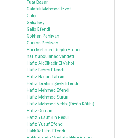
Fuat Başar
Galatalı Mehmed İzzet
Galip
Galip Bey
Galip Efendi
Gökhan Pehlivan
Gürkan Pehlivan
Hacı Mehmed Rüşdü Efendi
hafız abdülahad vahdeti
Hafız Aldülkadir El Vehbi
Hafız Fehmi Efendi
Hafız Hasan Tahsin
Hafız İbrahim Şevki Efendi
Hafız Mehmed Efendi
Hafız Mehmed Sururi
Hafız Mehmed Vehbi (Dîvân Kâtibi)
Hafız Osman
Hafız Yusuf Bin Resul
Hafız Yusuf Efendi
Hakkâk Hilmi Efendi
Hakkakzade Mustafa Hilmi Efendi