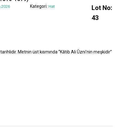
Kategori:
.2026
Hat
Lot No:
43
tarihlidir. Metnin üst kısmında “Kâtib Ali Ûzni’nin meşkidir”