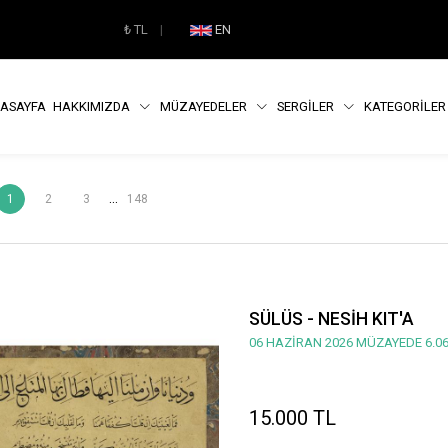
₺
TL
|
EN
ASAYFA
HAKKIMIZDA
MÜZAYEDELER
SERGİLER
KATEGORİLE
...
1
2
3
148
SÜLÜS - NESİH KIT'A
06 HAZİRAN 2026 MÜZAYEDE 6.06
15.000 TL