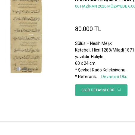
06 HAZİRAN 2026 MÜZAYEDE 6.06
80.000 TL
Sülüs – Nesih Meşk
Ketebeli, Hicri 1288/Miladi 1871 
yazılıdır. Haliyle.
60 x 24 cm.
* Şevket Rado Koleksiyonu.
* Referans;
...
Devamını Oku
ESER DETAYINI GÖR