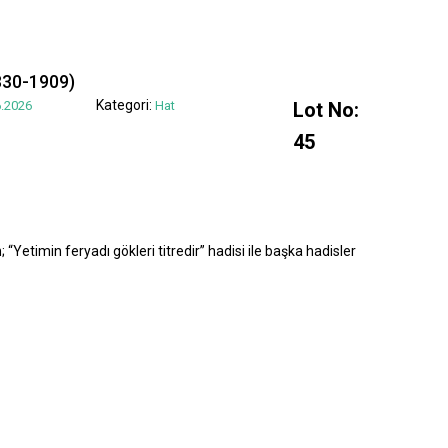
830-1909)
Kategori:
.2026
Hat
Lot No:
45
“Yetimin feryadı gökleri titredir” hadisi ile başka hadisler