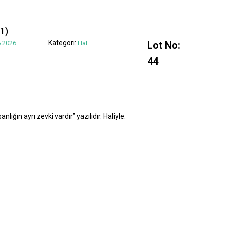
1)
Kategori:
.2026
Hat
Lot No:
44
lığın ayrı zevki vardır” yazılıdır. Haliyle.