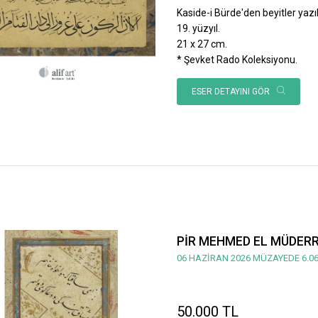
Kaside-i Bürde'den beyitler yazılı
19. yüzyıl.
21 x 27 cm.
* Şevket Rado Koleksiyonu.
ESER DETAYINI GÖR
PİR MEHMED EL MÜDERRİ
06 HAZİRAN 2026 MÜZAYEDE 6.06
50.000 TL