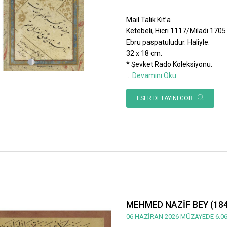
Mail Talik Kıt’a
Ketebeli, Hicri 1117/Miladi 1705 ta
Ebru paspatuludur. Haliyle.
32 x 18 cm.
* Şevket Rado Koleksiyonu.
...
Devamını Oku
ESER DETAYINI GÖR
MEHMED NAZİF BEY (184
06 HAZİRAN 2026 MÜZAYEDE 6.06