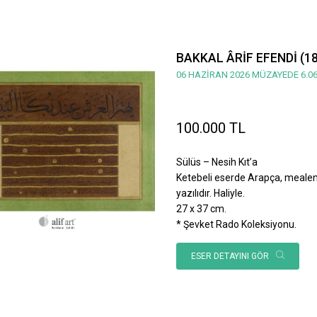
BAKKAL ÂRİF EFENDİ (1
06 HAZİRAN 2026 MÜZAYEDE 6.06
100.000 TL
Sülüs – Nesih Kıt’a
Ketebeli eserde Arapça, mealen; 
yazılıdır. Haliyle.
27 x 37 cm.
* Şevket Rado Koleksiyonu.
ESER DETAYINI GÖR