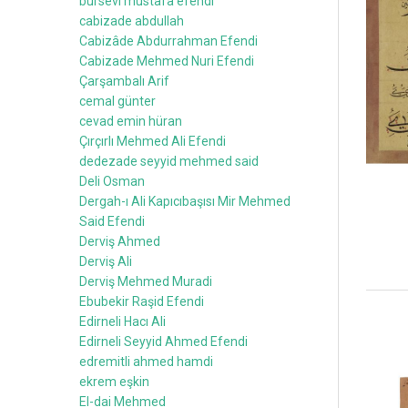
bursevi mustafa efendi
cabizade abdullah
Cabizâde Abdurrahman Efendi
Cabizade Mehmed Nuri Efendi
Çarşambalı Arif
cemal günter
cevad emin hüran
Çırçırlı Mehmed Ali Efendi
dedezade seyyid mehmed said
Deli Osman
Dergah-ı Ali Kapıcıbaşısı Mir Mehmed
Said Efendi
Derviş Ahmed
Derviş Ali
Derviş Mehmed Muradi
Ebubekir Raşid Efendi
Edirneli Hacı Ali
Edirneli Seyyid Ahmed Efendi
edremitli ahmed hamdi
ekrem eşkin
El-dai Mehmed