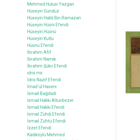
Mehmed Hulusi Yazgan
Hüseyin Gündüz
Hüseyin Habli Bin Ramazan
Hüseyin Hüsni Efendi
Hüseyin Hüsnü
Hüseyin Kutlu
Hüsnü Efendi
İbrahim Afif
İbrahim Namık
İbrahim Şükri Efendi
idris mir
İdris Nazif Efendi
İmad`ül Haseni
İsmail Bağdadi
İsmail Hakkı Altunbezer
İsmail Hakkı Efendi
İsmail Zühdi Efendi
İsmail Zühtü Efendi
İzzet Efendi
Kadıköylü Mehmed