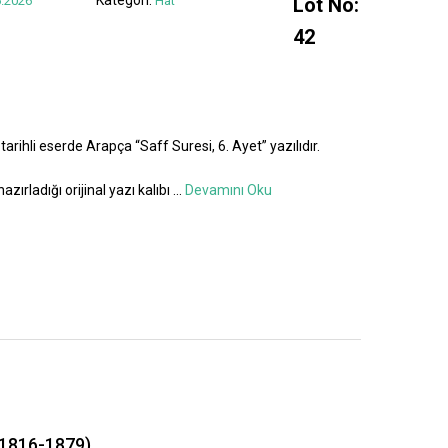
.2026
Hat
Lot No:
42
tarihli eserde Arapça “Saff Suresi, 6. Ayet” yazılıdır.
azırladığı orijinal yazı kalıbı
...
Devamını Oku
1816-1879)