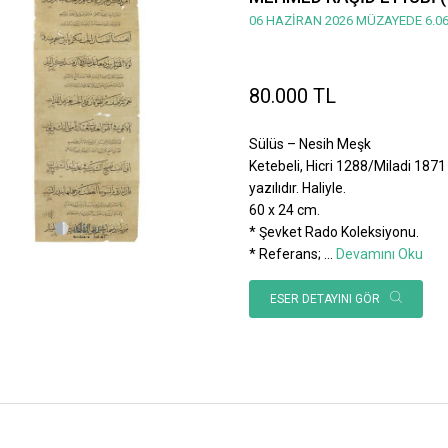
06 HAZİRAN 2026 MÜZAYEDE 6.06
80.000 TL
Sülüs – Nesih Meşk
Ketebeli, Hicri 1288/Miladi 1871 
yazılıdır. Haliyle.
60 x 24 cm.
* Şevket Rado Koleksiyonu.
* Referans;
...
Devamını Oku
ESER DETAYINI GÖR