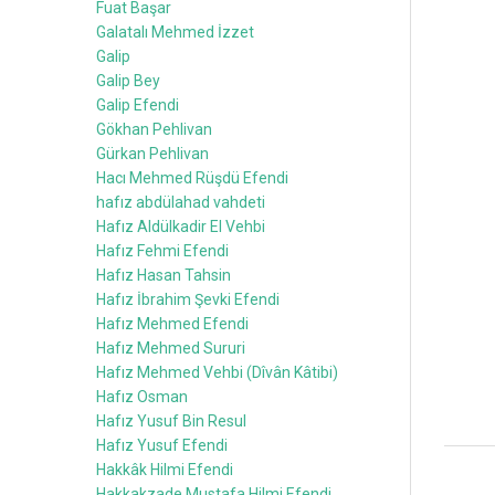
Fuat Başar
Galatalı Mehmed İzzet
Galip
Galip Bey
Galip Efendi
Gökhan Pehlivan
Gürkan Pehlivan
Hacı Mehmed Rüşdü Efendi
hafız abdülahad vahdeti
Hafız Aldülkadir El Vehbi
Hafız Fehmi Efendi
Hafız Hasan Tahsin
Hafız İbrahim Şevki Efendi
Hafız Mehmed Efendi
Hafız Mehmed Sururi
Hafız Mehmed Vehbi (Dîvân Kâtibi)
Hafız Osman
Hafız Yusuf Bin Resul
Hafız Yusuf Efendi
Hakkâk Hilmi Efendi
Hakkakzade Mustafa Hilmi Efendi