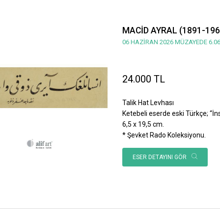
MACİD AYRAL (1891-196
06 HAZİRAN 2026 MÜZAYEDE 6.06
24.000 TL
Talik Hat Levhası
Ketebeli eserde eski Türkçe; “İnsan
6,5 x 19,5 cm.
* Şevket Rado Koleksiyonu.
ESER DETAYINI GÖR