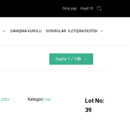
Giriş yap
Kayıt Ol
R
DANIŞMA KURULU
DUYURULAR
İLETİŞİM/DESTEK
Sayfa 1 / 148
Kategori:
.2026
Hat
Lot No:
39