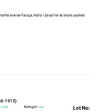
rihli eserde Farsça, Hafız-i Şirazi’nin iki beyiti yazılıdır.
6-1913)
Kategori:
.2026
Hat
Lot No: