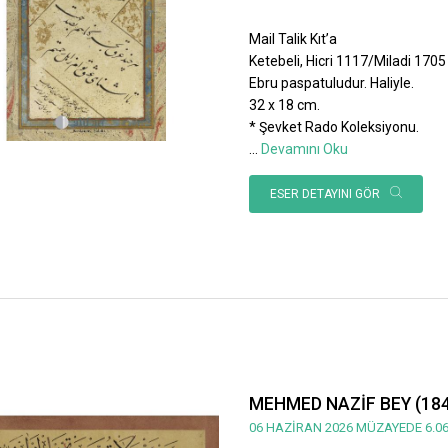
Mail Talik Kıt’a
Ketebeli, Hicri 1117/Miladi 1705 ta
Ebru paspatuludur. Haliyle.
32 x 18 cm.
* Şevket Rado Koleksiyonu.
...
Devamını Oku
ESER DETAYINI GÖR
MEHMED NAZİF BEY (184
06 HAZİRAN 2026 MÜZAYEDE 6.06