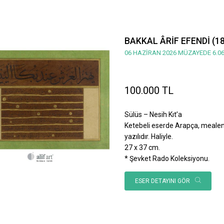
BAKKAL ÂRİF EFENDİ (1
06 HAZİRAN 2026 MÜZAYEDE 6.06
100.000 TL
Sülüs – Nesih Kıt’a
Ketebeli eserde Arapça, mealen; 
yazılıdır. Haliyle.
27 x 37 cm.
* Şevket Rado Koleksiyonu.
ESER DETAYINI GÖR