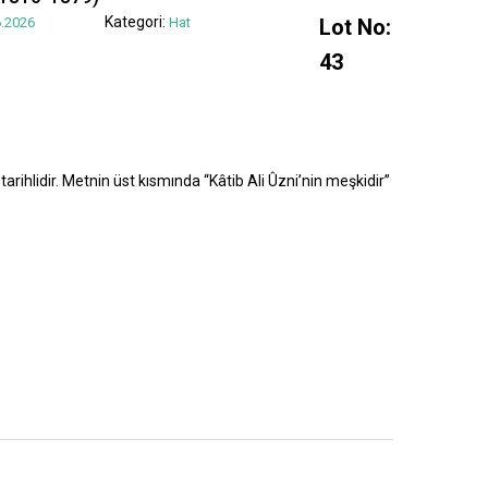
Kategori:
.2026
Hat
Lot No:
43
tarihlidir. Metnin üst kısmında “Kâtib Ali Ûzni’nin meşkidir”