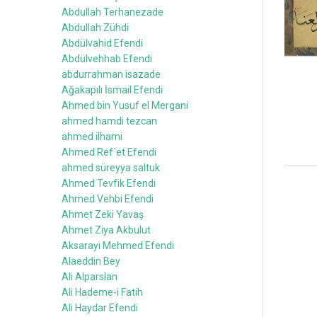
Abdullah Terhanezade
Abdullah Zühdi
Abdülvahid Efendi
Abdülvehhab Efendi
abdurrahman isazade
Ağakapılı İsmail Efendi
Ahmed bin Yusuf el Mergani
ahmed hamdi tezcan
ahmed ilhami
Ahmed Ref`et Efendi
ahmed süreyya saltuk
Ahmed Tevfik Efendi
Ahmed Vehbi Efendi
Ahmet Zeki Yavaş
Ahmet Ziya Akbulut
Aksarayi Mehmed Efendi
Alaeddin Bey
Ali Alparslan
Ali Hademe-i Fatih
Ali Haydar Efendi