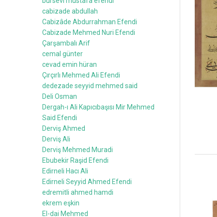
bursevi mustafa efendi
cabizade abdullah
Cabizâde Abdurrahman Efendi
Cabizade Mehmed Nuri Efendi
Çarşambalı Arif
cemal günter
cevad emin hüran
Çırçırlı Mehmed Ali Efendi
dedezade seyyid mehmed said
Deli Osman
Dergah-ı Ali Kapıcıbaşısı Mir Mehmed
Said Efendi
Derviş Ahmed
Derviş Ali
Derviş Mehmed Muradi
Ebubekir Raşid Efendi
Edirneli Hacı Ali
Edirneli Seyyid Ahmed Efendi
edremitli ahmed hamdi
ekrem eşkin
El-dai Mehmed