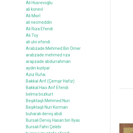
Ali Hüsrevoğlu
ali konevî
Ali Mısrî
ali necmeddin
Ali Rıza Efendi
Ali Toy
ali ulvi efendi
Arabzade Mehmed Bin Ömer
arabzade mehmed rıza
arapzade abdurrahman
aydın kızılyar
Aziz Rufai
Bakkal Arif (Çemşir Hafız)
Bakkal Hacı Arif Efendi
belma bozkurt
Beşiktaşlı Mehmed Nuri
Beşiktaşlı Nuri Korman
buharalı derviş abdi
Bursalı Derviş Hasan bin İlyas
Bursalı Fahri Çelebi