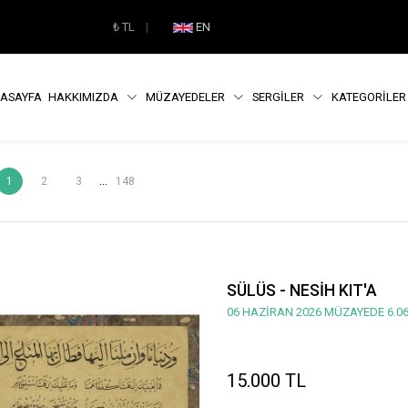
₺
TL
|
EN
ASAYFA
HAKKIMIZDA
MÜZAYEDELER
SERGİLER
KATEGORİLE
...
1
2
3
148
SÜLÜS - NESİH KIT'A
06 HAZİRAN 2026 MÜZAYEDE 6.06
15.000 TL