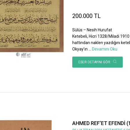
200.000 TL
Sülüs – Nesih Hurufat
Ketebeli, Hicri 1328/Miladi 1910 
hattından naklen yazdığını ket
Okyay’ın
...
Devamını Oku
ESER DETAYINI GÖR
AHMED REF’ET EFENDİ (