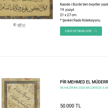
Kaside-i Bürde'den beyitler yazılı
19. yüzyıl.
21 x 27 cm.
* Şevket Rado Koleksiyonu.
ESER DETAYINI GÖR
PİR MEHMED EL MÜDERRİ
06 HAZİRAN 2026 MÜZAYEDE 6.06
50.000 TL