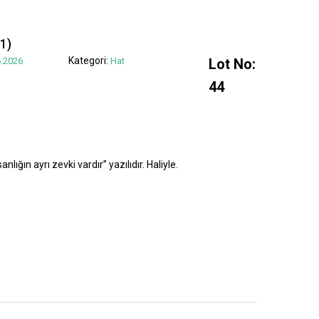
1)
Kategori:
.2026
Hat
Lot No:
44
lığın ayrı zevki vardır” yazılıdır. Haliyle.