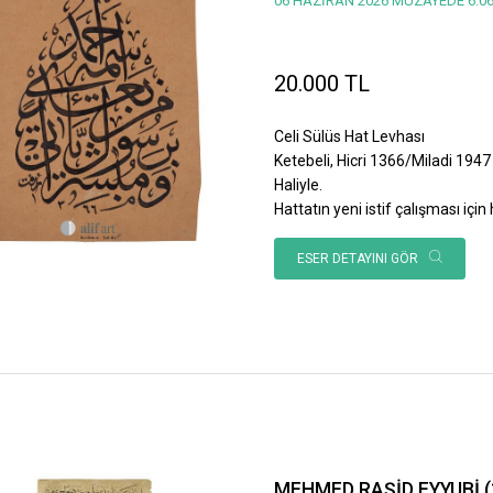
06 HAZİRAN 2026 MÜZAYEDE 6.06
20.000 TL
Celi Sülüs Hat Levhası
Ketebeli, Hicri 1366/Miladi 1947 
Haliyle.
Hattatın yeni istif çalışması için h
ESER DETAYINI GÖR
MEHMED RAŞİD EYYUBİ (