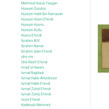
Mehmed Hulusi Yazgan
Hüseyin Gündüz
Hüseyin Habli Bin Ramazan
Hüseyin Hüsni Efendi
Hüseyin Hüsnü
Hüseyin Kutlu
Hüsnü Efendi
İbrahim Afif
İbrahim Namık
İbrahim Şükri Efendi
idris mir
İdris Nazif Efendi
İmad`ül Haseni
İsmail Bağdadi
İsmail Hakkı Altunbezer
İsmail Hakkı Efendi
İsmail Zühdi Efendi
İsmail Zühtü Efendi
İzzet Efendi
Kadıköylü Mehmed