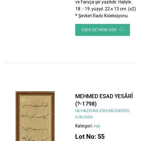
ve Farsça şiir yazılıdır. Haliyle.
18. - 19. yüzyıl. 22 x 13 cm. (x2)
* Şevket Rado Koleksiyonu.
ESER DETAYINI GÖR
MEHMED ESAD YESÂRÎ
(?-1798)
06 HAZİRAN 2026 MÜZAYEDE
6.06.2026
Kategori:
Hat
Lot No: 55