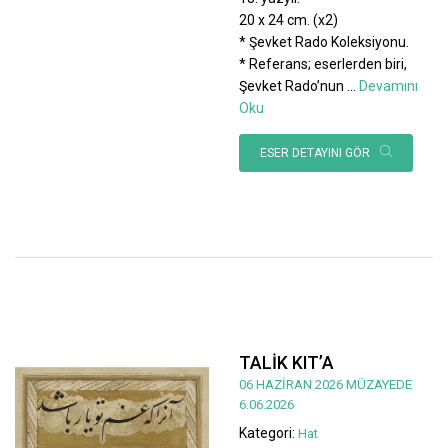
20 x 24 cm. (x2)
* Şevket Rado Koleksiyonu.
* Referans; eserlerden biri,
Şevket Rado’nun
...
Devamını
Oku
ESER DETAYINI GÖR
TALİK KIT’A
06 HAZİRAN 2026 MÜZAYEDE
6.06.2026
Kategori:
Hat