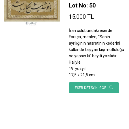
Lot No: 50
15.000 TL
İran üslubundaki eserde
Farsça, mealen; “Senin
ayrılığının hasretinin kederini
kalbinde taşıyan kişi mutluluğu
ne yapsın ki” beyiti yazılıdır.
Haliyle.
19. yüzyıl.
17,5 x 21,5 cm.
ESER DETAYINI GÖR