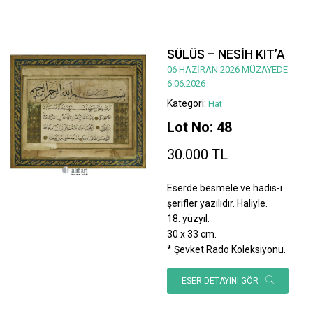
SÜLÜS – NESİH KIT’A
06 HAZİRAN 2026 MÜZAYEDE
6.06.2026
Kategori:
Hat
Lot No: 48
30.000 TL
Eserde besmele ve hadis-i
şerifler yazılıdır. Haliyle.
18. yüzyıl.
30 x 33 cm.
* Şevket Rado Koleksiyonu.
ESER DETAYINI GÖR