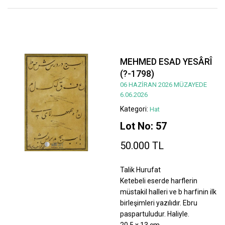
MEHMED ESAD YESÂRÎ
(?-1798)
06 HAZİRAN 2026 MÜZAYEDE
6.06.2026
Kategori:
Hat
Lot No: 57
50.000 TL
Talik Hurufat
Ketebeli eserde harflerin
müstakil halleri ve b harfinin ilk
birleşimleri yazılıdır. Ebru
paspartuludur. Haliyle.
20,5 x 13 cm.