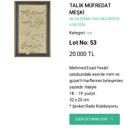
TALİK MÜFREDAT
MEŞKİ
06 HAZİRAN 2026 MÜZAYEDE
6.06.2026
Kategori:
Hat
Lot No: 53
20.000 TL
Mehmed Esad Yesârî
üslubundaki eserde mim ve
güzel h harflerinin birleşimleri
yazılıdır. Haliyle.
18. - 19. yüzyıl.
32 x 20 cm.
* Şevket Rado Koleksiyonu.
ESER DETAYINI GÖR