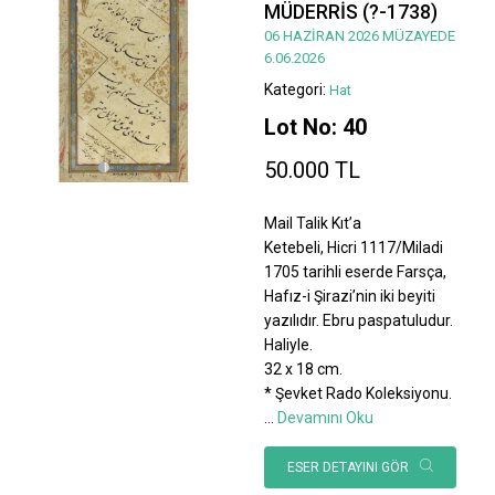
MÜDERRİS (?-1738)
06 HAZİRAN 2026 MÜZAYEDE
6.06.2026
Kategori:
Hat
Lot No: 40
50.000 TL
Mail Talik Kıt’a
Ketebeli, Hicri 1117/Miladi
1705 tarihli eserde Farsça,
Hafız-i Şirazi’nin iki beyiti
yazılıdır. Ebru paspatuludur.
Haliyle.
32 x 18 cm.
* Şevket Rado Koleksiyonu.
...
Devamını Oku
ESER DETAYINI GÖR