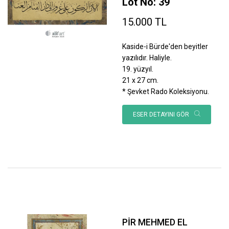
Lot No: 39
15.000 TL
Kaside-i Bürde'den beyitler
yazılıdır. Haliyle.
19. yüzyıl.
21 x 27 cm.
* Şevket Rado Koleksiyonu.
ESER DETAYINI GÖR
PİR MEHMED EL