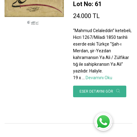
Lot No: 61
24.000 TL
“Mahmud Celaleddin” ketebeli,
Hicri 1267/Miladi 1850 tarihli
eserde eski Türkçe “Şah-ı
Merdan, şir-Yezdan
kahramansın Ya Ali / Zülfikar
tığ ile sahipkıransın Ya Ali”
yazılıdır. Haliyle.
19 x
...
Devamını Oku
ESER DETAYINI GÖR