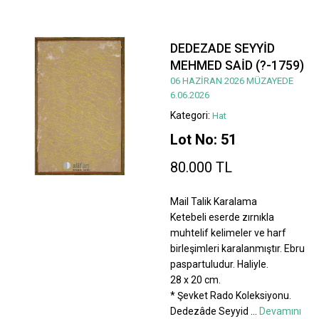
DEDEZADE SEYYİD
MEHMED SAİD (?-1759)
06 HAZİRAN 2026 MÜZAYEDE
6.06.2026
Kategori:
Hat
Lot No: 51
80.000 TL
Mail Talik Karalama
Ketebeli eserde zırnıkla
muhtelif kelimeler ve harf
birleşimleri karalanmıştır. Ebru
paspartuludur. Haliyle.
28 x 20 cm.
* Şevket Rado Koleksiyonu.
Dedezâde Seyyid
...
Devamını