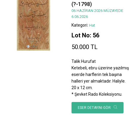
(?-1798)
06 HAZİRAN 2026 MÜZAYEDE
6.06.2026
Kategori:
Hat
Lot No: 56
50.000 TL
Talik Hurufat
Ketebeli, ebru üzerine yazılmış
eserde harflerin tek başına
halleri yer almaktadır. Haliyle.
20 x 12 cm.
* Şevket Rado Koleksiyonu.
ESER DETAYINI GÖR