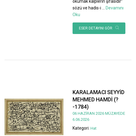
okumak kalplerin şifasıdır”
sözü ve hadis-i
...
Devamını
Oku
ESER DETAYINI GÖR
KARALAMACI SEYYİD
MEHMED HAMDİ (?
-1784)
06 HAZİRAN 2026 MÜZAYEDE
6.06.2026
Kategori:
Hat