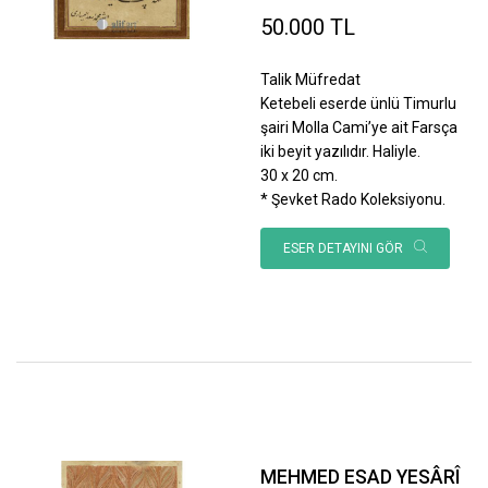
50.000 TL
Talik Müfredat
Ketebeli eserde ünlü Timurlu
şairi Molla Cami’ye ait Farsça
iki beyit yazılıdır. Haliyle.
30 x 20 cm.
* Şevket Rado Koleksiyonu.
ESER DETAYINI GÖR
MEHMED ESAD YESÂRÎ