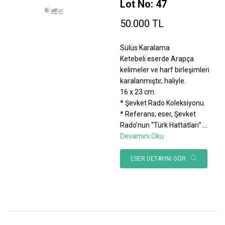
Lot No: 47
50.000 TL
Sülüs Karalama
Ketebeli eserde Arapça
kelimeler ve harf birleşimleri
karalanmıştır, haliyle.
16 x 23 cm.
* Şevket Rado Koleksiyonu.
* Referans; eser, Şevket
Rado’nun “Türk Hattatları”
...
Devamını Oku
ESER DETAYINI GÖR