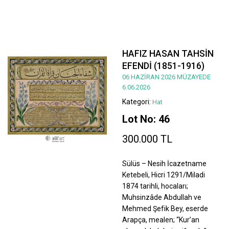
HAFIZ HASAN TAHSİN
EFENDİ (1851-1916)
06 HAZİRAN 2026 MÜZAYEDE
6.06.2026
Kategori:
Hat
Lot No: 46
300.000 TL
Sülüs – Nesih İcazetname
Ketebeli, Hicri 1291/Miladi
1874 tarihli, hocaları;
Muhsinzâde Abdullah ve
Mehmed Şefik Bey, eserde
Arapça, mealen; “Kur’an