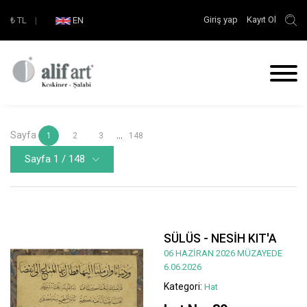
Giriş yap
Kayıt Ol
₺
TL
|
EN
Sayfa
...
1
2
3
148
Sayfa 1 / 148
SÜLÜS - NESİH KIT'A
06 HAZİRAN 2026 MÜZAYEDE
6.06.2026
Kategori:
Hat