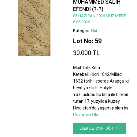
MUHAMMED SALİH
EFENDİ (?-?)
06 HAZİRAN 2026 MÜZAYEDE
6.06.2026
Kategori:
Hat
Lot No: 59
30.000 TL
Mail Talik Kıt’a
Ketebeli, Hicri 1042/Miladi
1632 tarihli eserde Arapça iki
beyit yazılıdır. Haliyle.
Yazı üslubu bu kıt’a ile birebir
tutan 17. yüzyılda Kuzey
Hindistan’da yaşamış olan bir
...
Devamını Oku
ESER DETAYINI GÖR