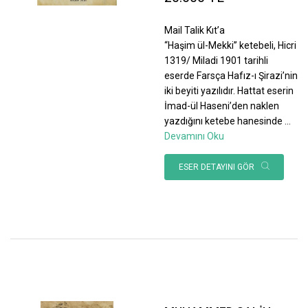
Mail Talik Kıt’a
“Haşim ül-Mekki” ketebeli, Hicri
1319/ Miladi 1901 tarihli
eserde Farsça Hafız-ı Şirazi’nin
iki beyiti yazılıdır. Hattat eserin
İmad-ül Haseni’den naklen
yazdığını ketebe hanesinde
...
Devamını Oku
ESER DETAYINI GÖR