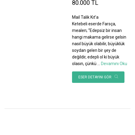
80.000 TL
Mail Talik Kıt’a
Ketebeli eserde Farsça,
mealen; “Edepsiz bir insan
hangi makama gelirse gelsin
nasıl büyük olabilir, büyüklük
soydan gelen bir şey de
değildir, edepli ol ki büyük
olasın, çünkü
...
Devamını Oku
ESER DETAYINI GÖR