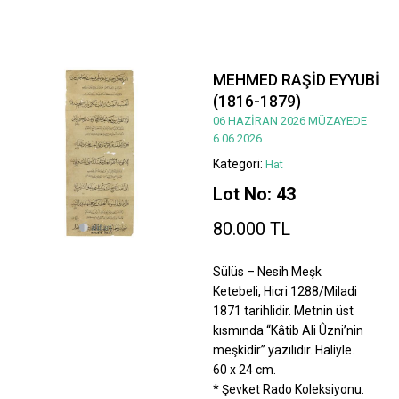
MEHMED RAŞİD EYYUBİ
(1816-1879)
06 HAZİRAN 2026 MÜZAYEDE
6.06.2026
Kategori:
Hat
Lot No: 43
80.000 TL
Sülüs – Nesih Meşk
Ketebeli, Hicri 1288/Miladi
1871 tarihlidir. Metnin üst
kısmında “Kâtib Ali Ûzni’nin
meşkidir” yazılıdır. Haliyle.
60 x 24 cm.
* Şevket Rado Koleksiyonu.