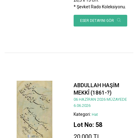
* Şevket Rado Koleksiyonu.
ESER DETAYINI GÖR
ABDULLAH HAŞİM
MEKKÎ (1861-?)
06 HAZİRAN 2026 MÜZAYEDE
6.06.2026
Kategori:
Hat
Lot No: 58
20.000 TL