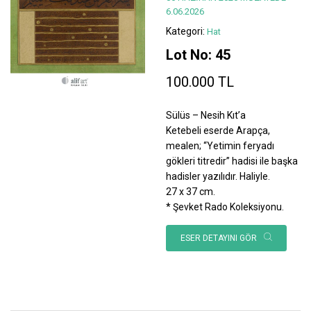
6.06.2026
Kategori:
Hat
Lot No: 45
100.000 TL
Sülüs – Nesih Kıt’a
Ketebeli eserde Arapça,
mealen; “Yetimin feryadı
gökleri titredir” hadisi ile başka
hadisler yazılıdır. Haliyle.
27 x 37 cm.
* Şevket Rado Koleksiyonu.
ESER DETAYINI GÖR