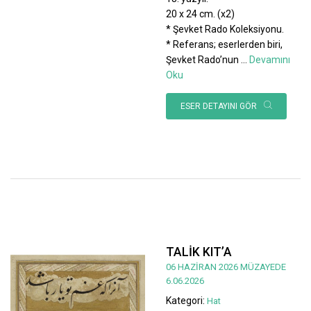
20 x 24 cm. (x2)
* Şevket Rado Koleksiyonu.
* Referans; eserlerden biri,
Şevket Rado’nun
...
Devamını
Oku
ESER DETAYINI GÖR
TALİK KIT’A
06 HAZİRAN 2026 MÜZAYEDE
6.06.2026
Kategori:
Hat