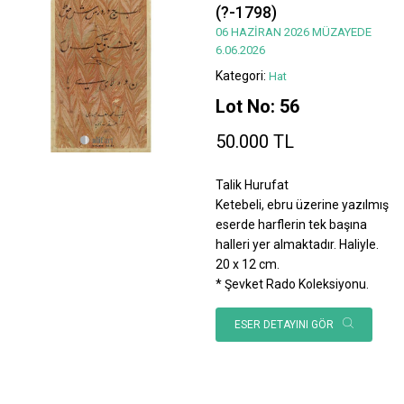
(?-1798)
06 HAZİRAN 2026 MÜZAYEDE
6.06.2026
Kategori:
Hat
Lot No: 56
50.000 TL
Talik Hurufat
Ketebeli, ebru üzerine yazılmış
eserde harflerin tek başına
halleri yer almaktadır. Haliyle.
20 x 12 cm.
* Şevket Rado Koleksiyonu.
ESER DETAYINI GÖR