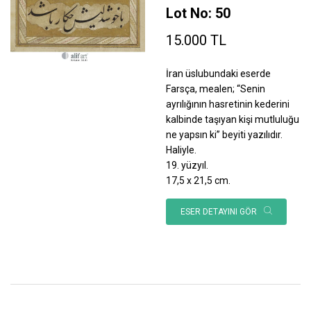
Lot No: 50
15.000 TL
İran üslubundaki eserde
Farsça, mealen; “Senin
ayrılığının hasretinin kederini
kalbinde taşıyan kişi mutluluğu
ne yapsın ki” beyiti yazılıdır.
Haliyle.
19. yüzyıl.
17,5 x 21,5 cm.
ESER DETAYINI GÖR