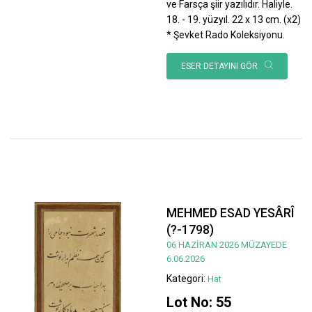
ve Farsça şiir yazılıdır. Haliyle.
18. - 19. yüzyıl. 22 x 13 cm. (x2)
* Şevket Rado Koleksiyonu.
ESER DETAYINI GÖR
MEHMED ESAD YESÂRÎ
(?-1798)
06 HAZİRAN 2026 MÜZAYEDE
6.06.2026
Kategori:
Hat
Lot No: 55