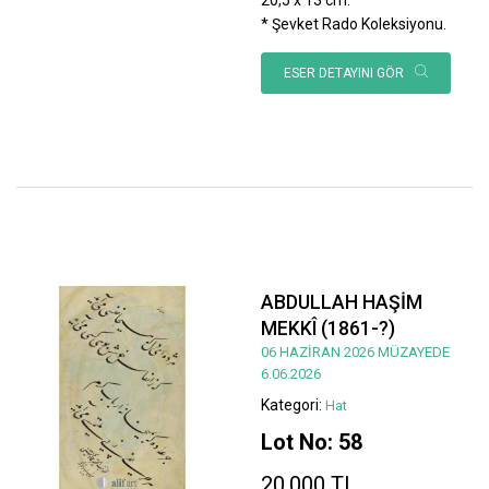
* Şevket Rado Koleksiyonu.
ESER DETAYINI GÖR
ABDULLAH HAŞİM
MEKKÎ (1861-?)
06 HAZİRAN 2026 MÜZAYEDE
6.06.2026
Kategori:
Hat
Lot No: 58
20.000 TL