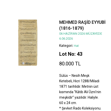
MEHMED RAŞİD EYYUBİ
(1816-1879)
06 HAZİRAN 2026 MÜZAYEDE
6.06.2026
Kategori:
Hat
Lot No: 43
80.000 TL
Sülüs – Nesih Meşk
Ketebeli, Hicri 1288/Miladi
1871 tarihlidir. Metnin üst
kısmında “Kâtib Ali Ûzni’nin
meşkidir” yazılıdır. Haliyle.
60 x 24 cm.
* Şevket Rado Koleksiyonu.