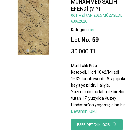
MUHAMMED SALİH
EFENDİ (?-?)
06 HAZİRAN 2026 MÜZAYEDE
6.06.2026
Kategori:
Hat
Lot No: 59
30.000 TL
Mail Talik Kıt’a
Ketebeli, Hicri 1042/Miladi
1632 tarihli eserde Arapça iki
beyit yazılıdır. Haliyle.
Yazı üslubu bu kıt’a ile birebir
tutan 17. yüzyılda Kuzey
Hindistan’da yaşamış olan bir
...
Devamını Oku
ESER DETAYINI GÖR