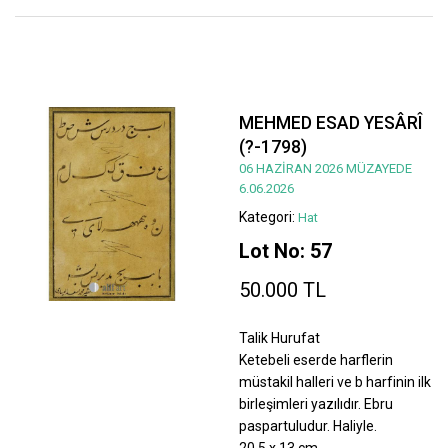
MEHMED ESAD YESÂRÎ
(?-1798)
06 HAZİRAN 2026 MÜZAYEDE
6.06.2026
Kategori:
Hat
Lot No: 57
50.000 TL
Talik Hurufat
Ketebeli eserde harflerin
müstakil halleri ve b harfinin ilk
birleşimleri yazılıdır. Ebru
paspartuludur. Haliyle.
20,5 x 13 cm.