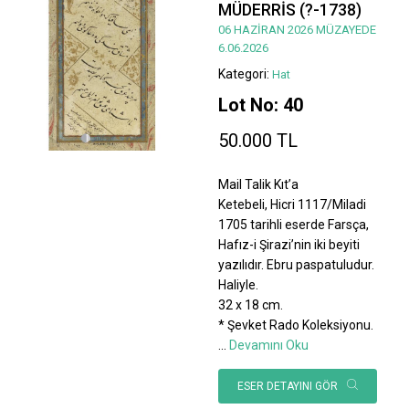
MÜDERRİS (?-1738)
06 HAZİRAN 2026 MÜZAYEDE
6.06.2026
Kategori:
Hat
Lot No: 40
50.000 TL
Mail Talik Kıt’a
Ketebeli, Hicri 1117/Miladi
1705 tarihli eserde Farsça,
Hafız-i Şirazi’nin iki beyiti
yazılıdır. Ebru paspatuludur.
Haliyle.
32 x 18 cm.
* Şevket Rado Koleksiyonu.
...
Devamını Oku
ESER DETAYINI GÖR