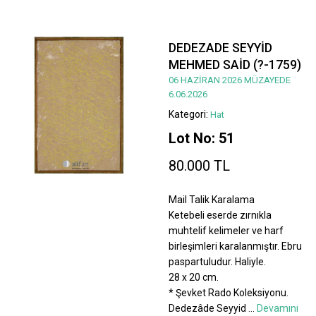
DEDEZADE SEYYİD
MEHMED SAİD (?-1759)
06 HAZİRAN 2026 MÜZAYEDE
6.06.2026
Kategori:
Hat
Lot No: 51
80.000 TL
Mail Talik Karalama
Ketebeli eserde zırnıkla
muhtelif kelimeler ve harf
birleşimleri karalanmıştır. Ebru
paspartuludur. Haliyle.
28 x 20 cm.
* Şevket Rado Koleksiyonu.
Dedezâde Seyyid
...
Devamını