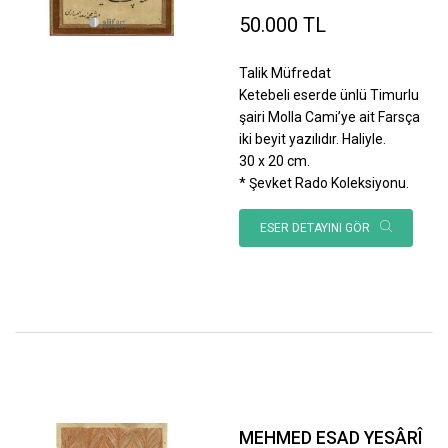
50.000 TL
Talik Müfredat
Ketebeli eserde ünlü Timurlu
şairi Molla Cami’ye ait Farsça
iki beyit yazılıdır. Haliyle.
30 x 20 cm.
* Şevket Rado Koleksiyonu.
ESER DETAYINI GÖR
MEHMED ESAD YESÂRÎ