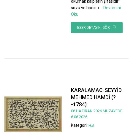
okumak kalplerin şifasıdır”
sözü ve hadis-i
...
Devamını
Oku
ESER DETAYINI GÖR
KARALAMACI SEYYİD
MEHMED HAMDİ (?
-1784)
06 HAZİRAN 2026 MÜZAYEDE
6.06.2026
Kategori:
Hat