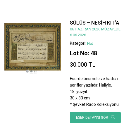
SÜLÜS – NESİH KIT’A
06 HAZİRAN 2026 MÜZAYEDE
6.06.2026
Kategori:
Hat
Lot No: 48
30.000 TL
Eserde besmele ve hadis-i
şerifler yazılıdır. Haliyle.
18. yüzyıl.
30 x 33 cm.
* Şevket Rado Koleksiyonu.
ESER DETAYINI GÖR