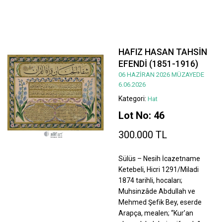
HAFIZ HASAN TAHSİN
EFENDİ (1851-1916)
06 HAZİRAN 2026 MÜZAYEDE
6.06.2026
Kategori:
Hat
Lot No: 46
300.000 TL
Sülüs – Nesih İcazetname
Ketebeli, Hicri 1291/Miladi
1874 tarihli, hocaları;
Muhsinzâde Abdullah ve
Mehmed Şefik Bey, eserde
Arapça, mealen; “Kur’an