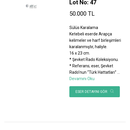
Lot No: 47
50.000 TL
Sülüs Karalama
Ketebeli eserde Arapça
kelimeler ve harf birleşimleri
karalanmıştır, haliyle.
16 x 23 cm.
* Şevket Rado Koleksiyonu.
* Referans; eser, Şevket
Rado’nun “Türk Hattatları”
...
Devamını Oku
ESER DETAYINI GÖR