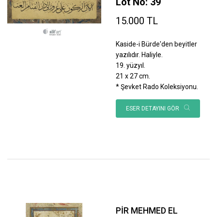
Lot No: 39
15.000 TL
Kaside-i Bürde'den beyitler
yazılıdır. Haliyle.
19. yüzyıl.
21 x 27 cm.
* Şevket Rado Koleksiyonu.
ESER DETAYINI GÖR
PİR MEHMED EL