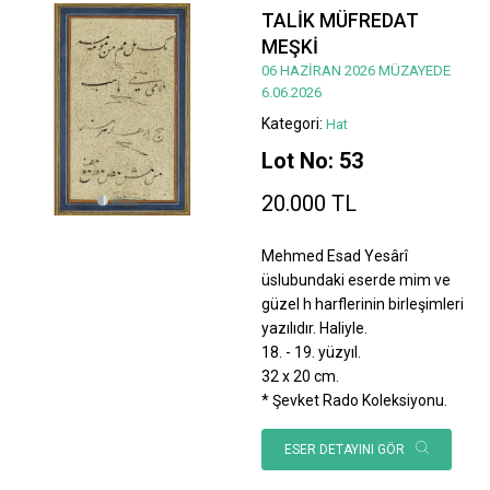
TALİK MÜFREDAT
MEŞKİ
06 HAZİRAN 2026 MÜZAYEDE
6.06.2026
Kategori:
Hat
Lot No: 53
20.000 TL
Mehmed Esad Yesârî
üslubundaki eserde mim ve
güzel h harflerinin birleşimleri
yazılıdır. Haliyle.
18. - 19. yüzyıl.
32 x 20 cm.
* Şevket Rado Koleksiyonu.
ESER DETAYINI GÖR