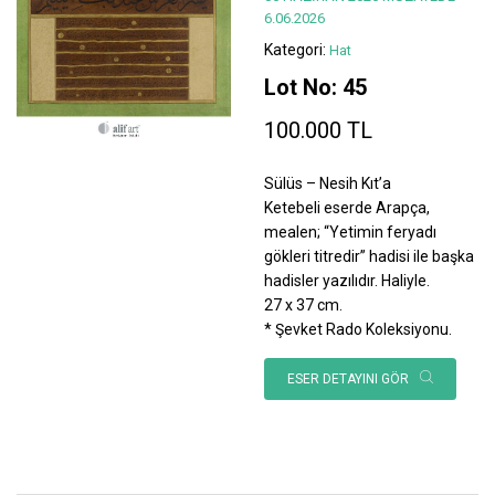
6.06.2026
Kategori:
Hat
Lot No: 45
100.000 TL
Sülüs – Nesih Kıt’a
Ketebeli eserde Arapça,
mealen; “Yetimin feryadı
gökleri titredir” hadisi ile başka
hadisler yazılıdır. Haliyle.
27 x 37 cm.
* Şevket Rado Koleksiyonu.
ESER DETAYINI GÖR