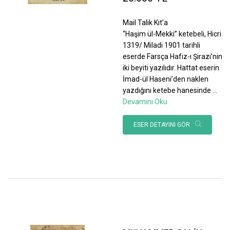
Mail Talik Kıt’a
“Haşim ül-Mekki” ketebeli, Hicri
1319/ Miladi 1901 tarihli
eserde Farsça Hafız-ı Şirazi’nin
iki beyiti yazılıdır. Hattat eserin
İmad-ül Haseni’den naklen
yazdığını ketebe hanesinde
...
Devamını Oku
ESER DETAYINI GÖR