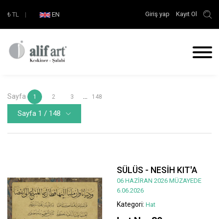
Giriş yap
Kayıt Ol
₺
TL
|
EN
Sayfa
...
1
2
3
148
Sayfa 1 / 148
SÜLÜS - NESİH KIT'A
06 HAZİRAN 2026 MÜZAYEDE
6.06.2026
Kategori:
Hat