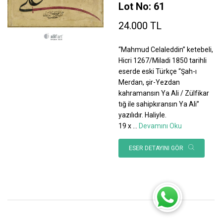
Lot No: 61
24.000 TL
“Mahmud Celaleddin” ketebeli,
Hicri 1267/Miladi 1850 tarihli
eserde eski Türkçe “Şah-ı
Merdan, şir-Yezdan
kahramansın Ya Ali / Zülfikar
tığ ile sahipkıransın Ya Ali”
yazılıdır. Haliyle.
19 x
...
Devamını Oku
ESER DETAYINI GÖR