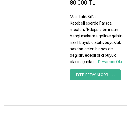
80.000 TL
Mail Talik Kıt’a
Ketebeli eserde Farsça,
mealen; “Edepsiz bir insan
hangi makama gelirse gelsin
nasıl büyük olabilir, büyüklük
soydan gelen bir şey de
değildir, edepli ol ki büyük
olasın, çünkü
...
Devamını Oku
ESER DETAYINI GÖR