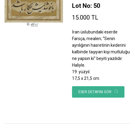
Lot No: 50
15.000 TL
İran üslubundaki eserde
Farsça, mealen; “Senin
ayrılığının hasretinin kederini
kalbinde taşıyan kişi mutluluğu
ne yapsın ki” beyiti yazılıdır.
Haliyle.
19. yüzyıl.
17,5 x 21,5 cm.
ESER DETAYINI GÖR