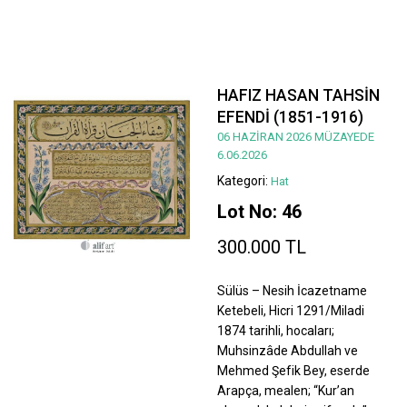
HAFIZ HASAN TAHSİN
EFENDİ (1851-1916)
06 HAZİRAN 2026 MÜZAYEDE
6.06.2026
Kategori:
Hat
Lot No: 46
300.000 TL
Sülüs – Nesih İcazetname
Ketebeli, Hicri 1291/Miladi
1874 tarihli, hocaları;
Muhsinzâde Abdullah ve
Mehmed Şefik Bey, eserde
Arapça, mealen; “Kur’an