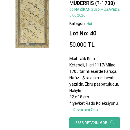
MÜDERRİS (?-1738)
06 HAZİRAN 2026 MÜZAYEDE
6.06.2026
Kategori:
Hat
Lot No: 40
50.000 TL
Mail Talik Kıt’a
Ketebeli, Hicri 1117/Miladi
1705 tarihli eserde Farsça,
Hafız-i Şirazi’nin iki beyiti
yazılıdır. Ebru paspatuludur.
Haliyle.
32 x 18 cm.
* Şevket Rado Koleksiyonu.
...
Devamını Oku
ESER DETAYINI GÖR