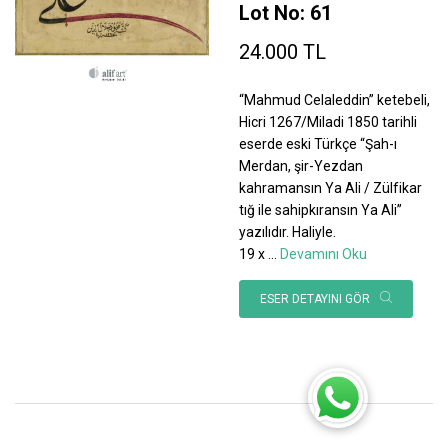
Lot No: 61
24.000 TL
“Mahmud Celaleddin” ketebeli,
Hicri 1267/Miladi 1850 tarihli
eserde eski Türkçe “Şah-ı
Merdan, şir-Yezdan
kahramansın Ya Ali / Zülfikar
tığ ile sahipkıransın Ya Ali”
yazılıdır. Haliyle.
19 x
...
Devamını Oku
ESER DETAYINI GÖR