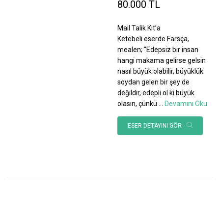
80.000 TL
Mail Talik Kıt’a
Ketebeli eserde Farsça,
mealen; “Edepsiz bir insan
hangi makama gelirse gelsin
nasıl büyük olabilir, büyüklük
soydan gelen bir şey de
değildir, edepli ol ki büyük
olasın, çünkü
...
Devamını Oku
ESER DETAYINI GÖR