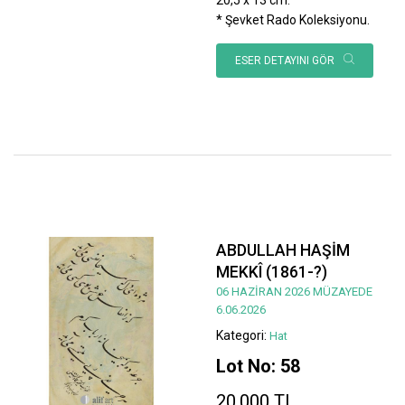
* Şevket Rado Koleksiyonu.
ESER DETAYINI GÖR
ABDULLAH HAŞİM
MEKKÎ (1861-?)
06 HAZİRAN 2026 MÜZAYEDE
6.06.2026
Kategori:
Hat
Lot No: 58
20.000 TL