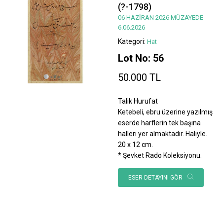
(?-1798)
06 HAZİRAN 2026 MÜZAYEDE
6.06.2026
Kategori:
Hat
Lot No: 56
50.000 TL
Talik Hurufat
Ketebeli, ebru üzerine yazılmış
eserde harflerin tek başına
halleri yer almaktadır. Haliyle.
20 x 12 cm.
* Şevket Rado Koleksiyonu.
ESER DETAYINI GÖR