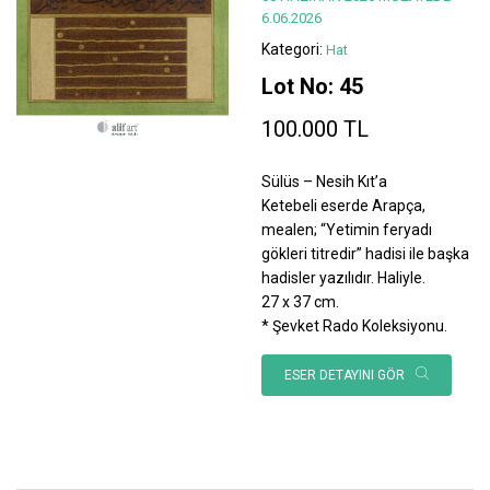
6.06.2026
Kategori:
Hat
Lot No: 45
100.000 TL
Sülüs – Nesih Kıt’a
Ketebeli eserde Arapça,
mealen; “Yetimin feryadı
gökleri titredir” hadisi ile başka
hadisler yazılıdır. Haliyle.
27 x 37 cm.
* Şevket Rado Koleksiyonu.
ESER DETAYINI GÖR