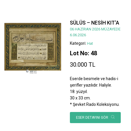
SÜLÜS – NESİH KIT’A
06 HAZİRAN 2026 MÜZAYEDE
6.06.2026
Kategori:
Hat
Lot No: 48
30.000 TL
Eserde besmele ve hadis-i
şerifler yazılıdır. Haliyle.
18. yüzyıl.
30 x 33 cm.
* Şevket Rado Koleksiyonu.
ESER DETAYINI GÖR