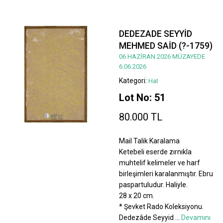
DEDEZADE SEYYİD
MEHMED SAİD (?-1759)
06 HAZİRAN 2026 MÜZAYEDE
6.06.2026
Kategori:
Hat
Lot No: 51
80.000 TL
Mail Talik Karalama
Ketebeli eserde zırnıkla
muhtelif kelimeler ve harf
birleşimleri karalanmıştır. Ebru
paspartuludur. Haliyle.
28 x 20 cm.
* Şevket Rado Koleksiyonu.
Dedezâde Seyyid
...
Devamını