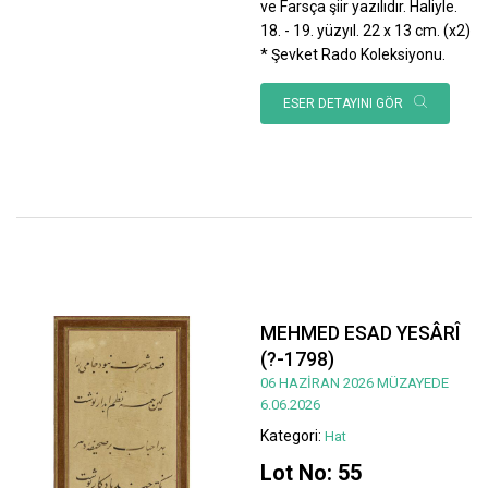
ve Farsça şiir yazılıdır. Haliyle.
18. - 19. yüzyıl. 22 x 13 cm. (x2)
* Şevket Rado Koleksiyonu.
ESER DETAYINI GÖR
MEHMED ESAD YESÂRÎ
(?-1798)
06 HAZİRAN 2026 MÜZAYEDE
6.06.2026
Kategori:
Hat
Lot No: 55