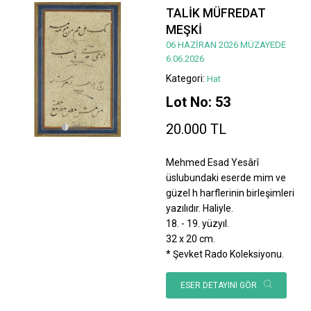
TALİK MÜFREDAT
MEŞKİ
06 HAZİRAN 2026 MÜZAYEDE
6.06.2026
Kategori:
Hat
Lot No: 53
20.000 TL
Mehmed Esad Yesârî
üslubundaki eserde mim ve
güzel h harflerinin birleşimleri
yazılıdır. Haliyle.
18. - 19. yüzyıl.
32 x 20 cm.
* Şevket Rado Koleksiyonu.
ESER DETAYINI GÖR