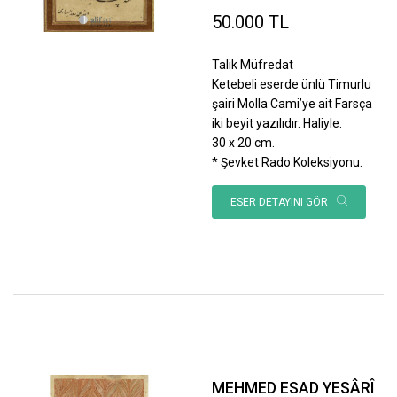
50.000 TL
Talik Müfredat
Ketebeli eserde ünlü Timurlu
şairi Molla Cami’ye ait Farsça
iki beyit yazılıdır. Haliyle.
30 x 20 cm.
* Şevket Rado Koleksiyonu.
ESER DETAYINI GÖR
MEHMED ESAD YESÂRÎ