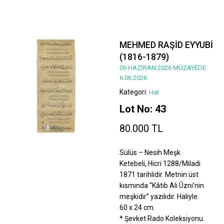
MEHMED RAŞİD EYYUBİ
(1816-1879)
06 HAZİRAN 2026 MÜZAYEDE
6.06.2026
Kategori:
Hat
Lot No: 43
80.000 TL
Sülüs – Nesih Meşk
Ketebeli, Hicri 1288/Miladi
1871 tarihlidir. Metnin üst
kısmında “Kâtib Ali Ûzni’nin
meşkidir” yazılıdır. Haliyle.
60 x 24 cm.
* Şevket Rado Koleksiyonu.