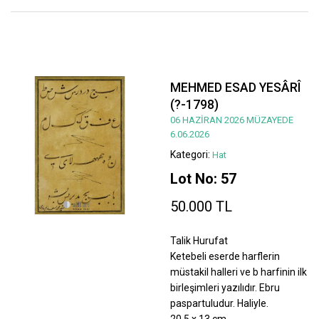
MEHMED ESAD YESÂRÎ
(?-1798)
06 HAZİRAN 2026 MÜZAYEDE
6.06.2026
Kategori:
Hat
Lot No: 57
50.000 TL
Talik Hurufat
Ketebeli eserde harflerin
müstakil halleri ve b harfinin ilk
birleşimleri yazılıdır. Ebru
paspartuludur. Haliyle.
20,5 x 13 cm.