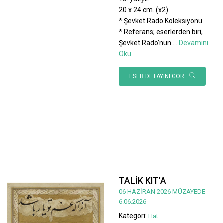
20 x 24 cm. (x2)
* Şevket Rado Koleksiyonu.
* Referans; eserlerden biri,
Şevket Rado’nun
...
Devamını
Oku
ESER DETAYINI GÖR
TALİK KIT’A
06 HAZİRAN 2026 MÜZAYEDE
6.06.2026
Kategori:
Hat