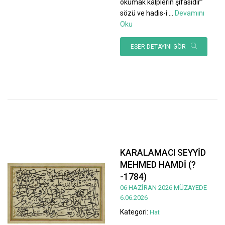
okumak kalplerin şifasıdır”
sözü ve hadis-i
...
Devamını
Oku
ESER DETAYINI GÖR
KARALAMACI SEYYİD
MEHMED HAMDİ (?
-1784)
06 HAZİRAN 2026 MÜZAYEDE
6.06.2026
Kategori:
Hat