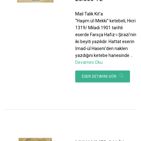
Mail Talik Kıt’a
“Haşim ül-Mekki” ketebeli, Hicri
1319/ Miladi 1901 tarihli
eserde Farsça Hafız-ı Şirazi’nin
iki beyiti yazılıdır. Hattat eserin
İmad-ül Haseni’den naklen
yazdığını ketebe hanesinde
...
Devamını Oku
ESER DETAYINI GÖR