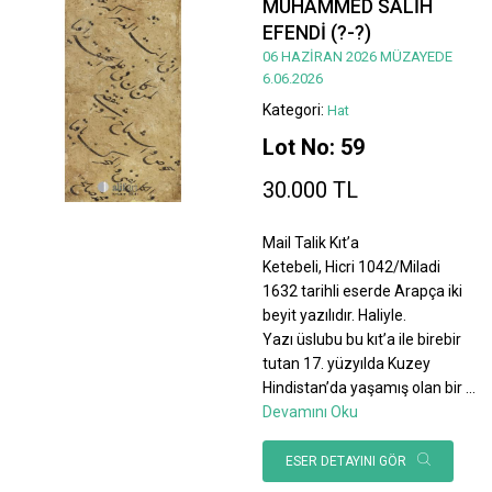
MUHAMMED SALİH
EFENDİ (?-?)
06 HAZİRAN 2026 MÜZAYEDE
6.06.2026
Kategori:
Hat
Lot No: 59
30.000 TL
Mail Talik Kıt’a
Ketebeli, Hicri 1042/Miladi
1632 tarihli eserde Arapça iki
beyit yazılıdır. Haliyle.
Yazı üslubu bu kıt’a ile birebir
tutan 17. yüzyılda Kuzey
Hindistan’da yaşamış olan bir
...
Devamını Oku
ESER DETAYINI GÖR