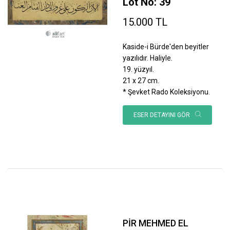
Lot No: 39
15.000 TL
Kaside-i Bürde'den beyitler
yazılıdır. Haliyle.
19. yüzyıl.
21 x 27 cm.
* Şevket Rado Koleksiyonu.
ESER DETAYINI GÖR
PİR MEHMED EL