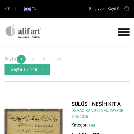
Giriş yap
Kayıt Ol
₺
TL
|
EN
Sayfa
...
1
2
3
148
Sayfa 1 / 148
SÜLÜS - NESİH KIT'A
06 HAZİRAN 2026 MÜZAYEDE
6.06.2026
Kategori:
Hat