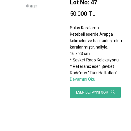
Lot No: 47
50.000 TL
Sülüs Karalama
Ketebeli eserde Arapça
kelimeler ve harf birleşimleri
karalanmıştır, haliyle.
16 x 23 cm.
* Şevket Rado Koleksiyonu.
* Referans; eser, Şevket
Rado’nun “Türk Hattatları”
...
Devamını Oku
ESER DETAYINI GÖR