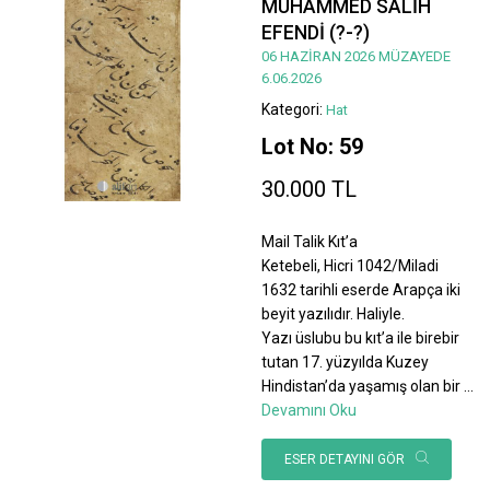
MUHAMMED SALİH
EFENDİ (?-?)
06 HAZİRAN 2026 MÜZAYEDE
6.06.2026
Kategori:
Hat
Lot No: 59
30.000 TL
Mail Talik Kıt’a
Ketebeli, Hicri 1042/Miladi
1632 tarihli eserde Arapça iki
beyit yazılıdır. Haliyle.
Yazı üslubu bu kıt’a ile birebir
tutan 17. yüzyılda Kuzey
Hindistan’da yaşamış olan bir
...
Devamını Oku
ESER DETAYINI GÖR