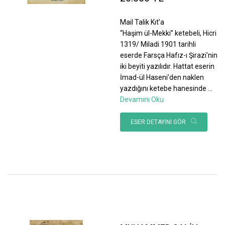
Mail Talik Kıt’a
“Haşim ül-Mekki” ketebeli, Hicri
1319/ Miladi 1901 tarihli
eserde Farsça Hafız-ı Şirazi’nin
iki beyiti yazılıdır. Hattat eserin
İmad-ül Haseni’den naklen
yazdığını ketebe hanesinde
...
Devamını Oku
ESER DETAYINI GÖR