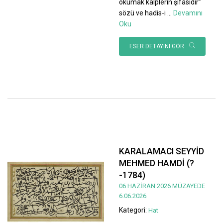
okumak kalplerin şifasıdır”
sözü ve hadis-i
...
Devamını
Oku
ESER DETAYINI GÖR
KARALAMACI SEYYİD
MEHMED HAMDİ (?
-1784)
06 HAZİRAN 2026 MÜZAYEDE
6.06.2026
Kategori:
Hat