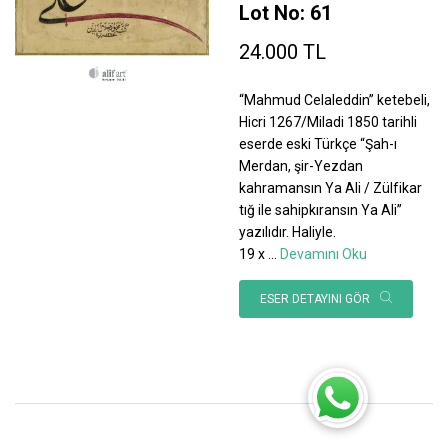
Lot No: 61
24.000 TL
“Mahmud Celaleddin” ketebeli,
Hicri 1267/Miladi 1850 tarihli
eserde eski Türkçe “Şah-ı
Merdan, şir-Yezdan
kahramansın Ya Ali / Zülfikar
tığ ile sahipkıransın Ya Ali”
yazılıdır. Haliyle.
19 x
...
Devamını Oku
ESER DETAYINI GÖR