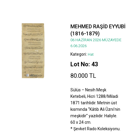
MEHMED RAŞİD EYYUBİ
(1816-1879)
06 HAZİRAN 2026 MÜZAYEDE
6.06.2026
Kategori:
Hat
Lot No: 43
80.000 TL
Sülüs – Nesih Meşk
Ketebeli, Hicri 1288/Miladi
1871 tarihlidir. Metnin üst
kısmında “Kâtib Ali Ûzni’nin
meşkidir” yazılıdır. Haliyle.
60 x 24 cm.
* Şevket Rado Koleksiyonu.