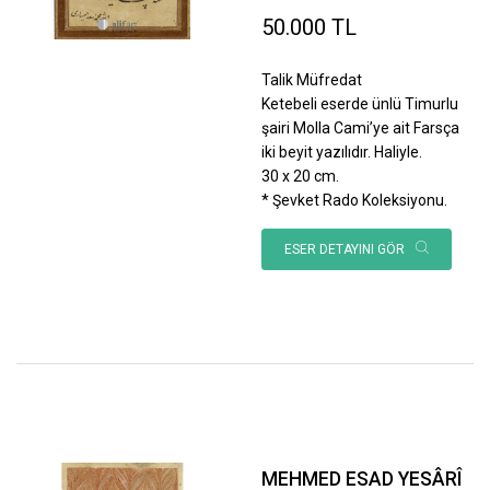
50.000 TL
Talik Müfredat
Ketebeli eserde ünlü Timurlu
şairi Molla Cami’ye ait Farsça
iki beyit yazılıdır. Haliyle.
30 x 20 cm.
* Şevket Rado Koleksiyonu.
ESER DETAYINI GÖR
MEHMED ESAD YESÂRÎ