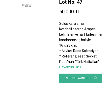
Lot No: 47
50.000 TL
Sülüs Karalama
Ketebeli eserde Arapça
kelimeler ve harf birleşimleri
karalanmıştır, haliyle.
16 x 23 cm.
* Şevket Rado Koleksiyonu.
* Referans; eser, Şevket
Rado’nun “Türk Hattatları”
...
Devamını Oku
ESER DETAYINI GÖR