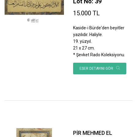
Lot No: 39
15.000 TL
Kaside-i Bürde'den beyitler
yazılıdır. Haliyle.
19. yüzyıl.
21 x 27 cm.
* Şevket Rado Koleksiyonu.
ESER DETAYINI GÖR
PİR MEHMED EL