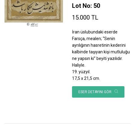
Lot No: 50
15.000 TL
İran üslubundaki eserde
Farsça, mealen; “Senin
ayrılığının hasretinin kederini
kalbinde taşıyan kişi mutluluğu
ne yapsın ki” beyiti yazılıdır.
Haliyle.
19. yüzyıl.
17,5 x 21,5 cm.
ESER DETAYINI GÖR