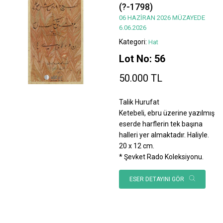
(?-1798)
06 HAZİRAN 2026 MÜZAYEDE
6.06.2026
Kategori:
Hat
Lot No: 56
50.000 TL
Talik Hurufat
Ketebeli, ebru üzerine yazılmış
eserde harflerin tek başına
halleri yer almaktadır. Haliyle.
20 x 12 cm.
* Şevket Rado Koleksiyonu.
ESER DETAYINI GÖR