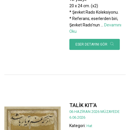
20 x 24 cm. (x2)
* Şevket Rado Koleksiyonu.
* Referans; eserlerden biri,
Şevket Rado’nun
...
Devamını
Oku
ESER DETAYINI GÖR
TALİK KIT’A
06 HAZİRAN 2026 MÜZAYEDE
6.06.2026
Kategori:
Hat