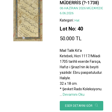
MÜDERRİS (?-1738)
06 HAZİRAN 2026 MÜZAYEDE
6.06.2026
Kategori:
Hat
Lot No: 40
50.000 TL
Mail Talik Kıt’a
Ketebeli, Hicri 1117/Miladi
1705 tarihli eserde Farsça,
Hafız-i Şirazi’nin iki beyiti
yazılıdır. Ebru paspatuludur.
Haliyle.
32 x 18 cm.
* Şevket Rado Koleksiyonu.
...
Devamını Oku
ESER DETAYINI GÖR