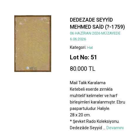
DEDEZADE SEYYİD
MEHMED SAİD (?-1759)
06 HAZİRAN 2026 MÜZAYEDE
6.06.2026
Kategori:
Hat
Lot No: 51
80.000 TL
Mail Talik Karalama
Ketebeli eserde zırnıkla
muhtelif kelimeler ve harf
birleşimleri karalanmıştır. Ebru
paspartuludur. Haliyle.
28 x 20 cm.
* Şevket Rado Koleksiyonu.
Dedezâde Seyyid
...
Devamını