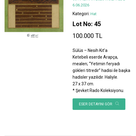
6.06.2026
Kategori:
Hat
Lot No: 45
100.000 TL
Sülüs – Nesih Kıt’a
Ketebeli eserde Arapça,
mealen; “Yetimin feryadı
gökleri titredir” hadisi ile başka
hadisler yazılıdır. Haliyle.
27 x 37 cm.
* Şevket Rado Koleksiyonu.
ESER DETAYINI GÖR