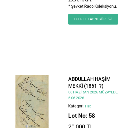
* Şevket Rado Koleksiyonu.
ESER DETAYINI GÖR
ABDULLAH HAŞİM
MEKKÎ (1861-?)
06 HAZİRAN 2026 MÜZAYEDE
6.06.2026
Kategori:
Hat
Lot No: 58
20.000 TL