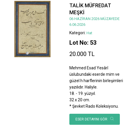
TALİK MÜFREDAT
MEŞKİ
06 HAZİRAN 2026 MÜZAYEDE
6.06.2026
Kategori:
Hat
Lot No: 53
20.000 TL
Mehmed Esad Yesârî
üslubundaki eserde mim ve
güzel h harflerinin birleşimleri
yazılıdır. Haliyle.
18. - 19. yüzyıl.
32 x 20 cm.
* Şevket Rado Koleksiyonu.
ESER DETAYINI GÖR