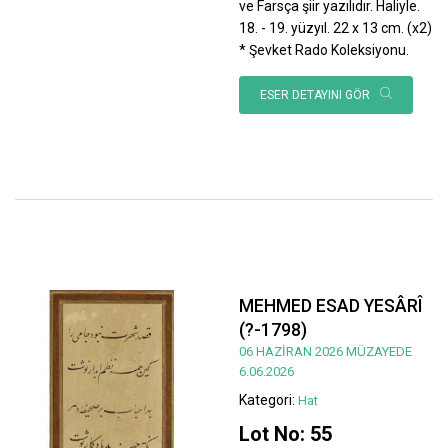
ve Farsça şiir yazılıdır. Haliyle.
18. - 19. yüzyıl. 22 x 13 cm. (x2)
* Şevket Rado Koleksiyonu.
ESER DETAYINI GÖR
MEHMED ESAD YESÂRÎ
(?-1798)
06 HAZİRAN 2026 MÜZAYEDE
6.06.2026
Kategori:
Hat
Lot No: 55