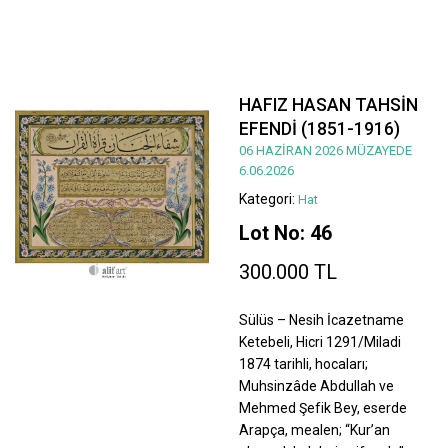
HAFIZ HASAN TAHSİN
EFENDİ (1851-1916)
06 HAZİRAN 2026 MÜZAYEDE
6.06.2026
Kategori:
Hat
Lot No: 46
300.000 TL
Sülüs – Nesih İcazetname
Ketebeli, Hicri 1291/Miladi
1874 tarihli, hocaları;
Muhsinzâde Abdullah ve
Mehmed Şefik Bey, eserde
Arapça, mealen; “Kur’an