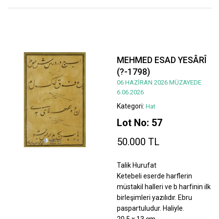
MEHMED ESAD YESÂRÎ
(?-1798)
06 HAZİRAN 2026 MÜZAYEDE
6.06.2026
Kategori:
Hat
Lot No: 57
50.000 TL
Talik Hurufat
Ketebeli eserde harflerin
müstakil halleri ve b harfinin ilk
birleşimleri yazılıdır. Ebru
paspartuludur. Haliyle.
20,5 x 13 cm.