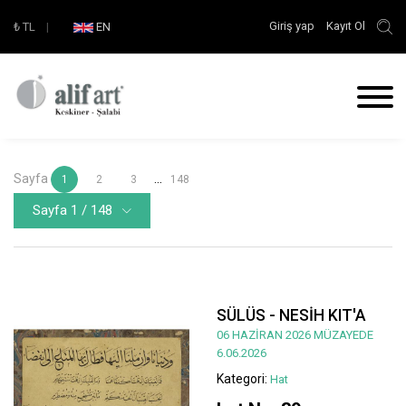
Giriş yap
Kayıt Ol
₺
TL
|
EN
Sayfa
...
1
2
3
148
Sayfa 1 / 148
SÜLÜS - NESİH KIT'A
06 HAZİRAN 2026 MÜZAYEDE
6.06.2026
Kategori:
Hat