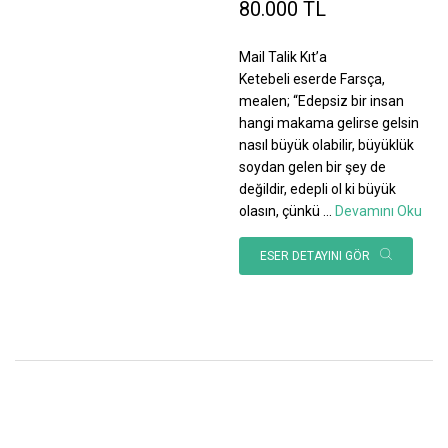
80.000 TL
Mail Talik Kıt’a
Ketebeli eserde Farsça,
mealen; “Edepsiz bir insan
hangi makama gelirse gelsin
nasıl büyük olabilir, büyüklük
soydan gelen bir şey de
değildir, edepli ol ki büyük
olasın, çünkü
...
Devamını Oku
ESER DETAYINI GÖR