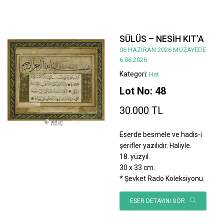
SÜLÜS – NESİH KIT’A
06 HAZİRAN 2026 MÜZAYEDE
6.06.2026
Kategori:
Hat
Lot No: 48
30.000 TL
Eserde besmele ve hadis-i
şerifler yazılıdır. Haliyle.
18. yüzyıl.
30 x 33 cm.
* Şevket Rado Koleksiyonu.
ESER DETAYINI GÖR