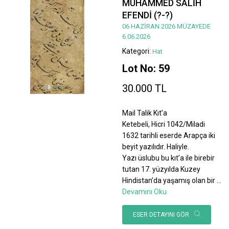
MUHAMMED SALİH
EFENDİ (?-?)
06 HAZİRAN 2026 MÜZAYEDE
6.06.2026
Kategori:
Hat
Lot No: 59
30.000 TL
Mail Talik Kıt’a
Ketebeli, Hicri 1042/Miladi
1632 tarihli eserde Arapça iki
beyit yazılıdır. Haliyle.
Yazı üslubu bu kıt’a ile birebir
tutan 17. yüzyılda Kuzey
Hindistan’da yaşamış olan bir
...
Devamını Oku
ESER DETAYINI GÖR