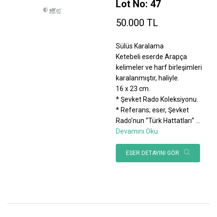
Lot No: 47
50.000 TL
Sülüs Karalama
Ketebeli eserde Arapça
kelimeler ve harf birleşimleri
karalanmıştır, haliyle.
16 x 23 cm.
* Şevket Rado Koleksiyonu.
* Referans; eser, Şevket
Rado’nun “Türk Hattatları”
...
Devamını Oku
ESER DETAYINI GÖR