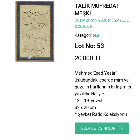
TALİK MÜFREDAT
MEŞKİ
06 HAZİRAN 2026 MÜZAYEDE
6.06.2026
Kategori:
Hat
Lot No: 53
20.000 TL
Mehmed Esad Yesârî
üslubundaki eserde mim ve
güzel h harflerinin birleşimleri
yazılıdır. Haliyle.
18. - 19. yüzyıl.
32 x 20 cm.
* Şevket Rado Koleksiyonu.
ESER DETAYINI GÖR