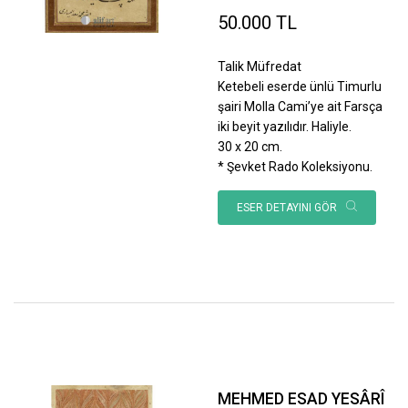
50.000 TL
Talik Müfredat
Ketebeli eserde ünlü Timurlu
şairi Molla Cami’ye ait Farsça
iki beyit yazılıdır. Haliyle.
30 x 20 cm.
* Şevket Rado Koleksiyonu.
ESER DETAYINI GÖR
MEHMED ESAD YESÂRÎ