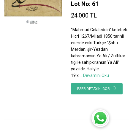
Lot No: 61
24.000 TL
“Mahmud Celaleddin” ketebeli,
Hicri 1267/Miladi 1850 tarihli
eserde eski Türkçe “Şah-ı
Merdan, şir-Yezdan
kahramansın Ya Ali / Zülfikar
tığ ile sahipkıransın Ya Ali”
yazılıdır. Haliyle.
19 x
...
Devamını Oku
ESER DETAYINI GÖR