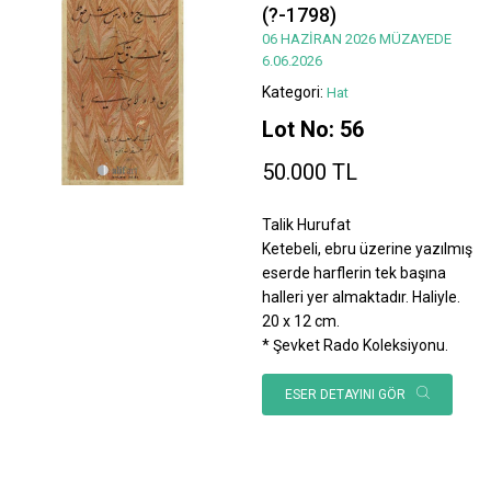
(?-1798)
06 HAZİRAN 2026 MÜZAYEDE
6.06.2026
Kategori:
Hat
Lot No: 56
50.000 TL
Talik Hurufat
Ketebeli, ebru üzerine yazılmış
eserde harflerin tek başına
halleri yer almaktadır. Haliyle.
20 x 12 cm.
* Şevket Rado Koleksiyonu.
ESER DETAYINI GÖR