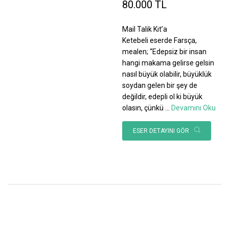
80.000 TL
Mail Talik Kıt’a
Ketebeli eserde Farsça,
mealen; “Edepsiz bir insan
hangi makama gelirse gelsin
nasıl büyük olabilir, büyüklük
soydan gelen bir şey de
değildir, edepli ol ki büyük
olasın, çünkü
...
Devamını Oku
ESER DETAYINI GÖR