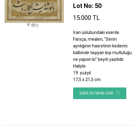
Lot No: 50
15.000 TL
İran üslubundaki eserde
Farsça, mealen; “Senin
ayrılığının hasretinin kederini
kalbinde taşıyan kişi mutluluğu
ne yapsın ki” beyiti yazılıdır.
Haliyle.
19. yüzyıl.
17,5 x 21,5 cm.
ESER DETAYINI GÖR