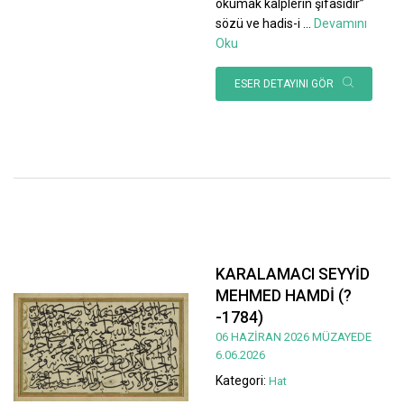
okumak kalplerin şifasıdır”
sözü ve hadis-i
...
Devamını
Oku
ESER DETAYINI GÖR
KARALAMACI SEYYİD
MEHMED HAMDİ (?
-1784)
06 HAZİRAN 2026 MÜZAYEDE
6.06.2026
Kategori:
Hat