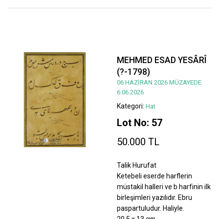
MEHMED ESAD YESÂRÎ
(?-1798)
06 HAZİRAN 2026 MÜZAYEDE
6.06.2026
Kategori:
Hat
Lot No: 57
50.000 TL
Talik Hurufat
Ketebeli eserde harflerin
müstakil halleri ve b harfinin ilk
birleşimleri yazılıdır. Ebru
paspartuludur. Haliyle.
20,5 x 13 cm.