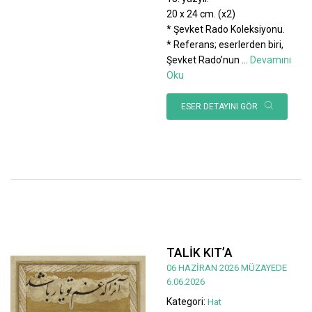
20 x 24 cm. (x2)
* Şevket Rado Koleksiyonu.
* Referans; eserlerden biri,
Şevket Rado’nun
...
Devamını
Oku
ESER DETAYINI GÖR
TALİK KIT’A
06 HAZİRAN 2026 MÜZAYEDE
6.06.2026
Kategori:
Hat