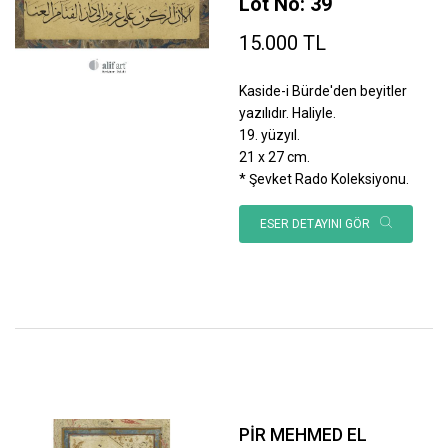
Lot No: 39
15.000 TL
Kaside-i Bürde'den beyitler
yazılıdır. Haliyle.
19. yüzyıl.
21 x 27 cm.
* Şevket Rado Koleksiyonu.
ESER DETAYINI GÖR
PİR MEHMED EL