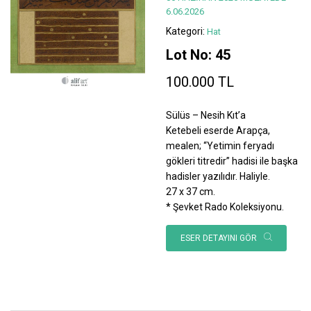
6.06.2026
Kategori:
Hat
Lot No: 45
100.000 TL
Sülüs – Nesih Kıt’a
Ketebeli eserde Arapça,
mealen; “Yetimin feryadı
gökleri titredir” hadisi ile başka
hadisler yazılıdır. Haliyle.
27 x 37 cm.
* Şevket Rado Koleksiyonu.
ESER DETAYINI GÖR