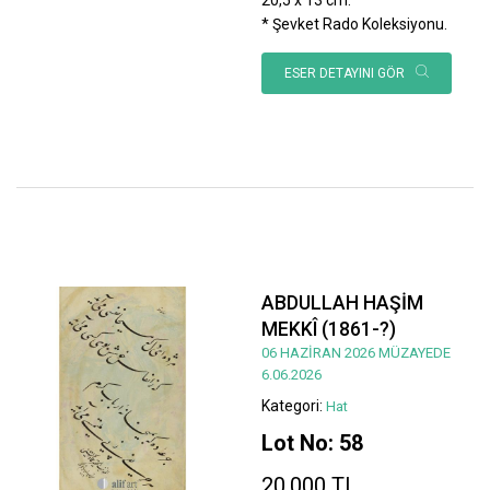
* Şevket Rado Koleksiyonu.
ESER DETAYINI GÖR
ABDULLAH HAŞİM
MEKKÎ (1861-?)
06 HAZİRAN 2026 MÜZAYEDE
6.06.2026
Kategori:
Hat
Lot No: 58
20.000 TL