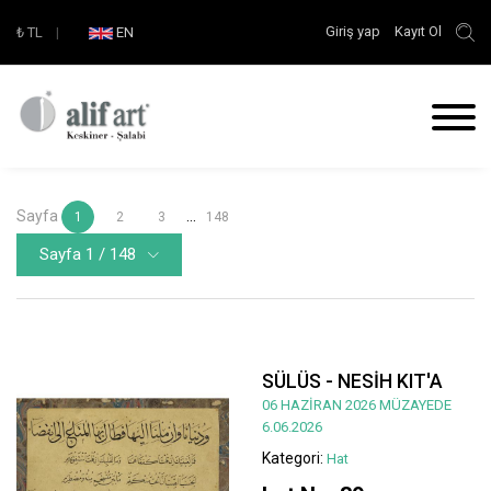
Giriş yap
Kayıt Ol
₺
TL
|
EN
Sayfa
...
1
2
3
148
Sayfa 1 / 148
SÜLÜS - NESİH KIT'A
06 HAZİRAN 2026 MÜZAYEDE
6.06.2026
Kategori:
Hat