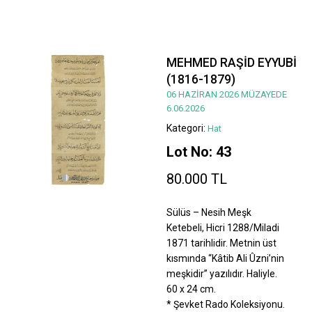
MEHMED RAŞİD EYYUBİ
(1816-1879)
06 HAZİRAN 2026 MÜZAYEDE
6.06.2026
Kategori:
Hat
Lot No: 43
80.000 TL
Sülüs – Nesih Meşk
Ketebeli, Hicri 1288/Miladi
1871 tarihlidir. Metnin üst
kısmında “Kâtib Ali Ûzni’nin
meşkidir” yazılıdır. Haliyle.
60 x 24 cm.
* Şevket Rado Koleksiyonu.