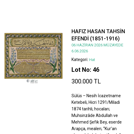
HAFIZ HASAN TAHSİN
EFENDİ (1851-1916)
06 HAZİRAN 2026 MÜZAYEDE
6.06.2026
Kategori:
Hat
Lot No: 46
300.000 TL
Sülüs – Nesih İcazetname
Ketebeli, Hicri 1291/Miladi
1874 tarihli, hocaları;
Muhsinzâde Abdullah ve
Mehmed Şefik Bey, eserde
Arapça, mealen; “Kur’an