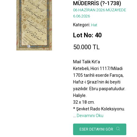
MÜDERRİS (?-1738)
06 HAZİRAN 2026 MÜZAYEDE
6.06.2026
Kategori:
Hat
Lot No: 40
50.000 TL
Mail Talik Kıt’a
Ketebeli, Hicri 1117/Miladi
1705 tarihli eserde Farsça,
Hafız-i Şirazi’nin iki beyiti
yazılıdır. Ebru paspatuludur.
Haliyle.
32 x 18 cm.
* Şevket Rado Koleksiyonu.
...
Devamını Oku
ESER DETAYINI GÖR