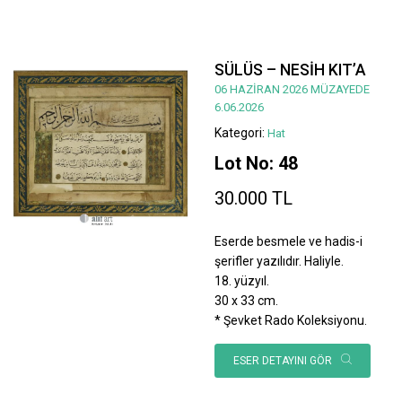
SÜLÜS – NESİH KIT’A
06 HAZİRAN 2026 MÜZAYEDE
6.06.2026
Kategori:
Hat
Lot No: 48
30.000 TL
Eserde besmele ve hadis-i
şerifler yazılıdır. Haliyle.
18. yüzyıl.
30 x 33 cm.
* Şevket Rado Koleksiyonu.
ESER DETAYINI GÖR