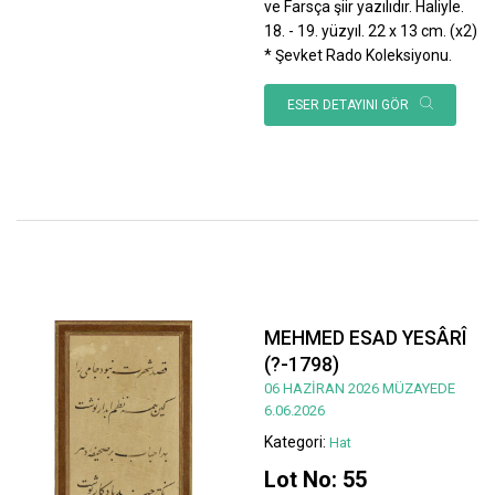
ve Farsça şiir yazılıdır. Haliyle.
18. - 19. yüzyıl. 22 x 13 cm. (x2)
* Şevket Rado Koleksiyonu.
ESER DETAYINI GÖR
MEHMED ESAD YESÂRÎ
(?-1798)
06 HAZİRAN 2026 MÜZAYEDE
6.06.2026
Kategori:
Hat
Lot No: 55