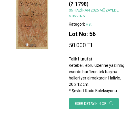
(?-1798)
06 HAZİRAN 2026 MÜZAYEDE
6.06.2026
Kategori:
Hat
Lot No: 56
50.000 TL
Talik Hurufat
Ketebeli, ebru üzerine yazılmış
eserde harflerin tek başına
halleri yer almaktadır. Haliyle.
20 x 12 cm.
* Şevket Rado Koleksiyonu.
ESER DETAYINI GÖR