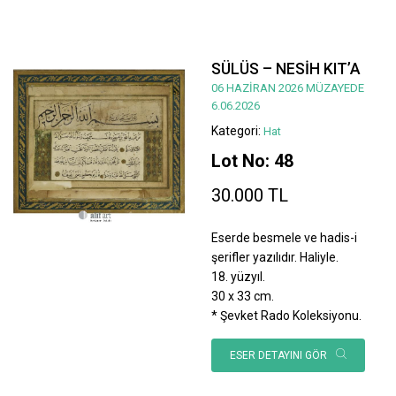
SÜLÜS – NESİH KIT’A
06 HAZİRAN 2026 MÜZAYEDE
6.06.2026
Kategori:
Hat
Lot No: 48
30.000 TL
Eserde besmele ve hadis-i
şerifler yazılıdır. Haliyle.
18. yüzyıl.
30 x 33 cm.
* Şevket Rado Koleksiyonu.
ESER DETAYINI GÖR