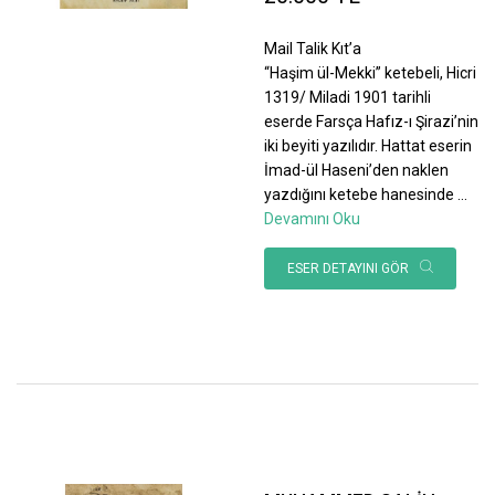
Mail Talik Kıt’a
“Haşim ül-Mekki” ketebeli, Hicri
1319/ Miladi 1901 tarihli
eserde Farsça Hafız-ı Şirazi’nin
iki beyiti yazılıdır. Hattat eserin
İmad-ül Haseni’den naklen
yazdığını ketebe hanesinde
...
Devamını Oku
ESER DETAYINI GÖR