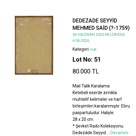
DEDEZADE SEYYİD
MEHMED SAİD (?-1759)
06 HAZİRAN 2026 MÜZAYEDE
6.06.2026
Kategori:
Hat
Lot No: 51
80.000 TL
Mail Talik Karalama
Ketebeli eserde zırnıkla
muhtelif kelimeler ve harf
birleşimleri karalanmıştır. Ebru
paspartuludur. Haliyle.
28 x 20 cm.
* Şevket Rado Koleksiyonu.
Dedezâde Seyyid
...
Devamını