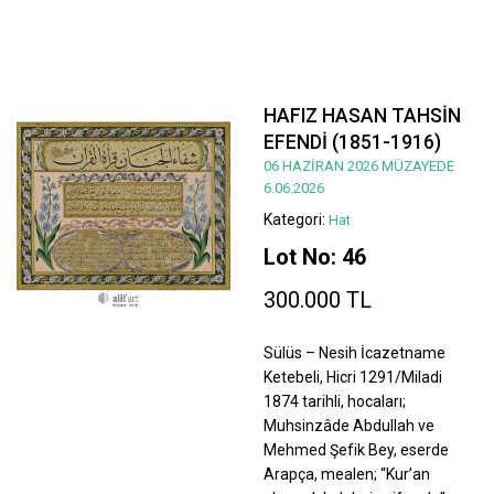
HAFIZ HASAN TAHSİN
EFENDİ (1851-1916)
06 HAZİRAN 2026 MÜZAYEDE
6.06.2026
Kategori:
Hat
Lot No: 46
300.000 TL
Sülüs – Nesih İcazetname
Ketebeli, Hicri 1291/Miladi
1874 tarihli, hocaları;
Muhsinzâde Abdullah ve
Mehmed Şefik Bey, eserde
Arapça, mealen; “Kur’an