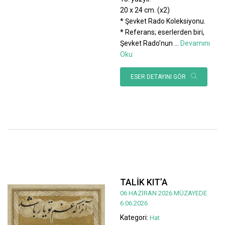
20 x 24 cm. (x2)
* Şevket Rado Koleksiyonu.
* Referans; eserlerden biri,
Şevket Rado’nun
...
Devamını
Oku
ESER DETAYINI GÖR
TALİK KIT’A
06 HAZİRAN 2026 MÜZAYEDE
6.06.2026
Kategori:
Hat