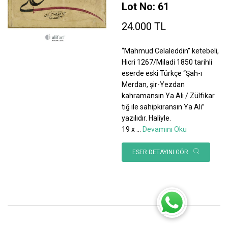
Lot No: 61
24.000 TL
“Mahmud Celaleddin” ketebeli,
Hicri 1267/Miladi 1850 tarihli
eserde eski Türkçe “Şah-ı
Merdan, şir-Yezdan
kahramansın Ya Ali / Zülfikar
tığ ile sahipkıransın Ya Ali”
yazılıdır. Haliyle.
19 x
...
Devamını Oku
ESER DETAYINI GÖR