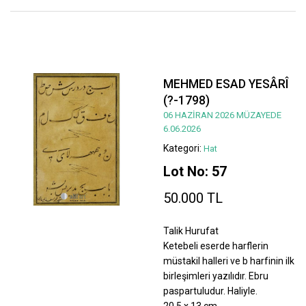
MEHMED ESAD YESÂRÎ
(?-1798)
06 HAZİRAN 2026 MÜZAYEDE
6.06.2026
Kategori:
Hat
Lot No: 57
50.000 TL
Talik Hurufat
Ketebeli eserde harflerin
müstakil halleri ve b harfinin ilk
birleşimleri yazılıdır. Ebru
paspartuludur. Haliyle.
20,5 x 13 cm.