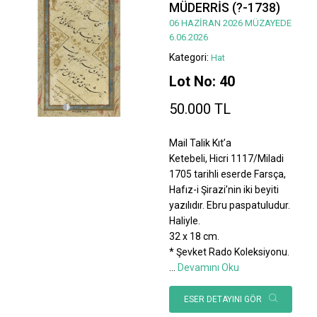
MÜDERRİS (?-1738)
06 HAZİRAN 2026 MÜZAYEDE
6.06.2026
Kategori:
Hat
Lot No: 40
50.000 TL
Mail Talik Kıt’a
Ketebeli, Hicri 1117/Miladi
1705 tarihli eserde Farsça,
Hafız-i Şirazi’nin iki beyiti
yazılıdır. Ebru paspatuludur.
Haliyle.
32 x 18 cm.
* Şevket Rado Koleksiyonu.
...
Devamını Oku
ESER DETAYINI GÖR