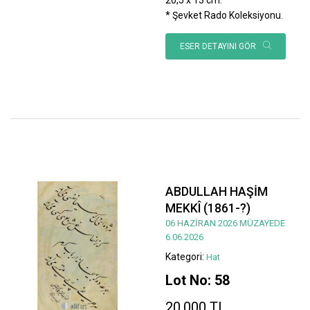
* Şevket Rado Koleksiyonu.
ESER DETAYINI GÖR
ABDULLAH HAŞİM
MEKKÎ (1861-?)
06 HAZİRAN 2026 MÜZAYEDE
6.06.2026
Kategori:
Hat
Lot No: 58
20.000 TL