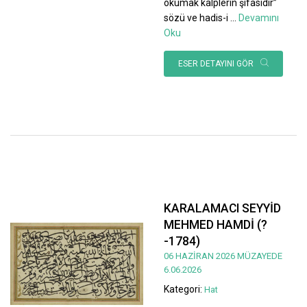
okumak kalplerin şifasıdır”
sözü ve hadis-i
...
Devamını
Oku
ESER DETAYINI GÖR
KARALAMACI SEYYİD
MEHMED HAMDİ (?
-1784)
06 HAZİRAN 2026 MÜZAYEDE
6.06.2026
Kategori:
Hat