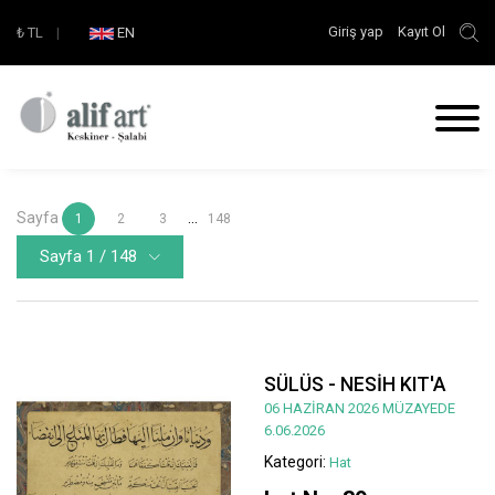
Giriş yap
Kayıt Ol
₺
TL
|
EN
Sayfa
...
1
2
3
148
Sayfa 1 / 148
SÜLÜS - NESİH KIT'A
06 HAZİRAN 2026 MÜZAYEDE
6.06.2026
Kategori:
Hat