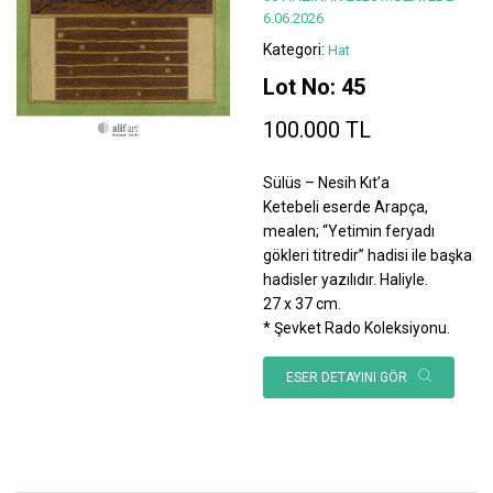
6.06.2026
Kategori:
Hat
Lot No: 45
100.000 TL
Sülüs – Nesih Kıt’a
Ketebeli eserde Arapça,
mealen; “Yetimin feryadı
gökleri titredir” hadisi ile başka
hadisler yazılıdır. Haliyle.
27 x 37 cm.
* Şevket Rado Koleksiyonu.
ESER DETAYINI GÖR