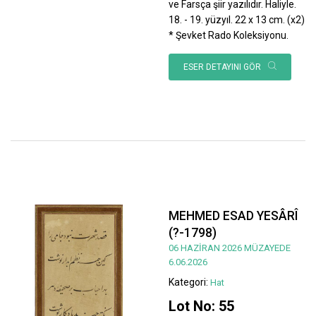
ve Farsça şiir yazılıdır. Haliyle.
18. - 19. yüzyıl. 22 x 13 cm. (x2)
* Şevket Rado Koleksiyonu.
ESER DETAYINI GÖR
MEHMED ESAD YESÂRÎ
(?-1798)
06 HAZİRAN 2026 MÜZAYEDE
6.06.2026
Kategori:
Hat
Lot No: 55