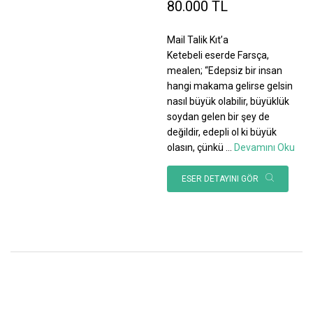
80.000 TL
Mail Talik Kıt’a
Ketebeli eserde Farsça,
mealen; “Edepsiz bir insan
hangi makama gelirse gelsin
nasıl büyük olabilir, büyüklük
soydan gelen bir şey de
değildir, edepli ol ki büyük
olasın, çünkü
...
Devamını Oku
ESER DETAYINI GÖR