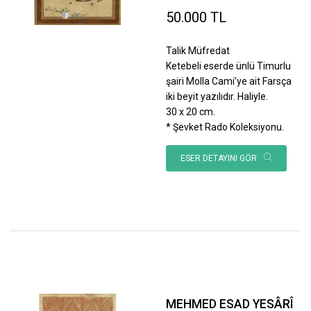
50.000 TL
Talik Müfredat
Ketebeli eserde ünlü Timurlu
şairi Molla Cami’ye ait Farsça
iki beyit yazılıdır. Haliyle.
30 x 20 cm.
* Şevket Rado Koleksiyonu.
ESER DETAYINI GÖR
MEHMED ESAD YESÂRÎ