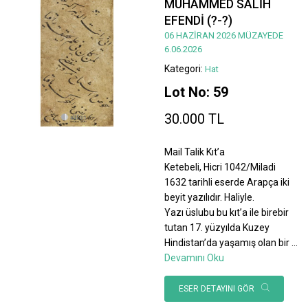
MUHAMMED SALİH
EFENDİ (?-?)
06 HAZİRAN 2026 MÜZAYEDE
6.06.2026
Kategori:
Hat
Lot No: 59
30.000 TL
Mail Talik Kıt’a
Ketebeli, Hicri 1042/Miladi
1632 tarihli eserde Arapça iki
beyit yazılıdır. Haliyle.
Yazı üslubu bu kıt’a ile birebir
tutan 17. yüzyılda Kuzey
Hindistan’da yaşamış olan bir
...
Devamını Oku
ESER DETAYINI GÖR