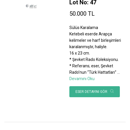
Lot No: 47
50.000 TL
Sülüs Karalama
Ketebeli eserde Arapça
kelimeler ve harf birleşimleri
karalanmıştır, haliyle.
16 x 23 cm.
* Şevket Rado Koleksiyonu.
* Referans; eser, Şevket
Rado’nun “Türk Hattatları”
...
Devamını Oku
ESER DETAYINI GÖR