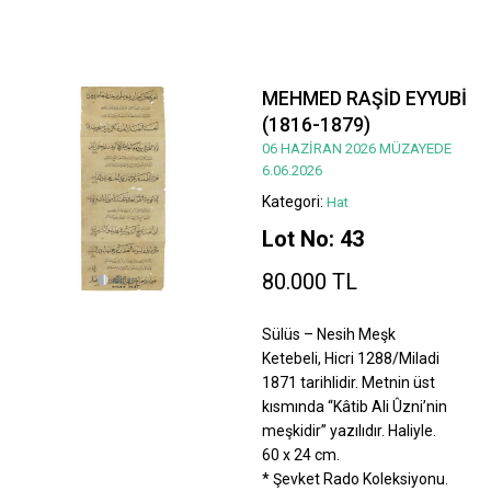
MEHMED RAŞİD EYYUBİ
(1816-1879)
06 HAZİRAN 2026 MÜZAYEDE
6.06.2026
Kategori:
Hat
Lot No: 43
80.000 TL
Sülüs – Nesih Meşk
Ketebeli, Hicri 1288/Miladi
1871 tarihlidir. Metnin üst
kısmında “Kâtib Ali Ûzni’nin
meşkidir” yazılıdır. Haliyle.
60 x 24 cm.
* Şevket Rado Koleksiyonu.