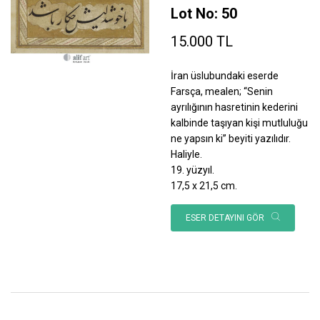
Lot No: 50
15.000 TL
İran üslubundaki eserde
Farsça, mealen; “Senin
ayrılığının hasretinin kederini
kalbinde taşıyan kişi mutluluğu
ne yapsın ki” beyiti yazılıdır.
Haliyle.
19. yüzyıl.
17,5 x 21,5 cm.
ESER DETAYINI GÖR