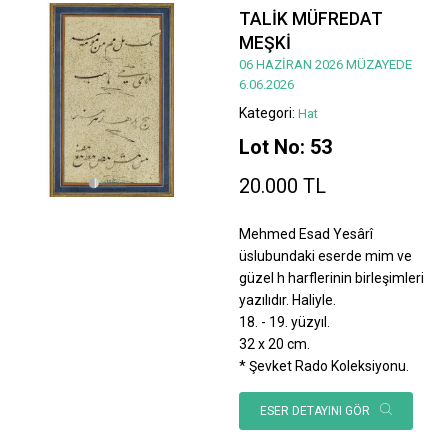
TALİK MÜFREDAT
MEŞKİ
06 HAZİRAN 2026 MÜZAYEDE
6.06.2026
Kategori:
Hat
Lot No: 53
20.000 TL
Mehmed Esad Yesârî
üslubundaki eserde mim ve
güzel h harflerinin birleşimleri
yazılıdır. Haliyle.
18. - 19. yüzyıl.
32 x 20 cm.
* Şevket Rado Koleksiyonu.
ESER DETAYINI GÖR