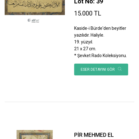
Lot No: 39
15.000 TL
Kaside-i Bürde'den beyitler
yazılıdır. Haliyle.
19. yüzyıl.
21 x 27 cm.
* Şevket Rado Koleksiyonu.
ESER DETAYINI GÖR
PİR MEHMED EL