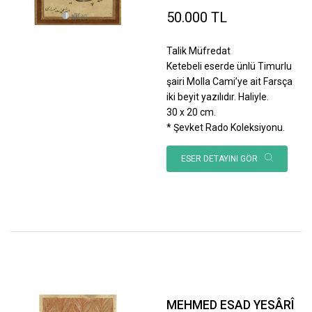
50.000 TL
Talik Müfredat
Ketebeli eserde ünlü Timurlu
şairi Molla Cami’ye ait Farsça
iki beyit yazılıdır. Haliyle.
30 x 20 cm.
* Şevket Rado Koleksiyonu.
ESER DETAYINI GÖR
MEHMED ESAD YESÂRÎ