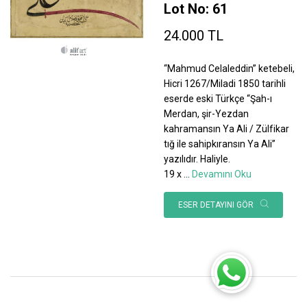
Lot No: 61
24.000 TL
“Mahmud Celaleddin” ketebeli,
Hicri 1267/Miladi 1850 tarihli
eserde eski Türkçe “Şah-ı
Merdan, şir-Yezdan
kahramansın Ya Ali / Zülfikar
tığ ile sahipkıransın Ya Ali”
yazılıdır. Haliyle.
19 x
...
Devamını Oku
ESER DETAYINI GÖR