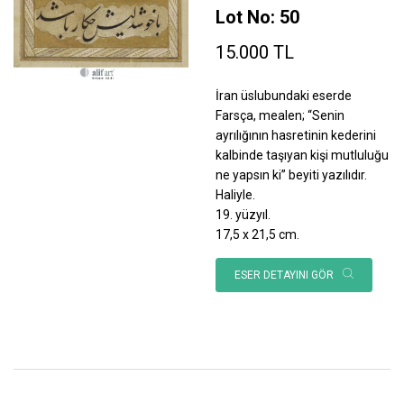
Lot No: 50
15.000 TL
İran üslubundaki eserde
Farsça, mealen; “Senin
ayrılığının hasretinin kederini
kalbinde taşıyan kişi mutluluğu
ne yapsın ki” beyiti yazılıdır.
Haliyle.
19. yüzyıl.
17,5 x 21,5 cm.
ESER DETAYINI GÖR