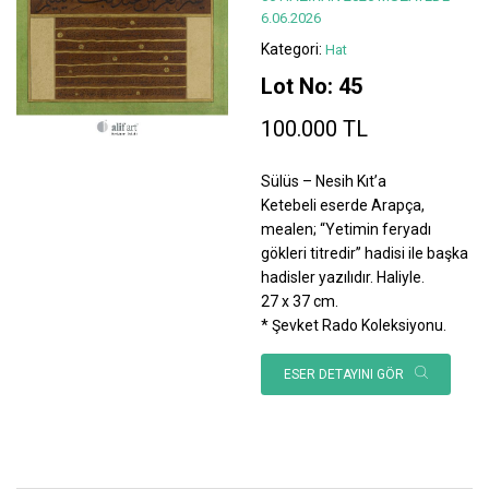
6.06.2026
Kategori:
Hat
Lot No: 45
100.000 TL
Sülüs – Nesih Kıt’a
Ketebeli eserde Arapça,
mealen; “Yetimin feryadı
gökleri titredir” hadisi ile başka
hadisler yazılıdır. Haliyle.
27 x 37 cm.
* Şevket Rado Koleksiyonu.
ESER DETAYINI GÖR