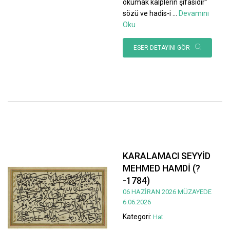
okumak kalplerin şifasıdır”
sözü ve hadis-i
...
Devamını
Oku
ESER DETAYINI GÖR
KARALAMACI SEYYİD
MEHMED HAMDİ (?
-1784)
06 HAZİRAN 2026 MÜZAYEDE
6.06.2026
Kategori:
Hat