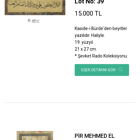
Lot No: 39
15.000 TL
Kaside-i Bürde'den beyitler
yazılıdır. Haliyle.
19. yüzyıl.
21 x 27 cm.
* Şevket Rado Koleksiyonu.
ESER DETAYINI GÖR
PİR MEHMED EL