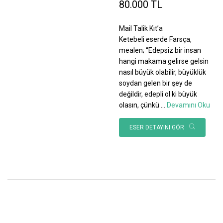
80.000 TL
Mail Talik Kıt’a
Ketebeli eserde Farsça,
mealen; “Edepsiz bir insan
hangi makama gelirse gelsin
nasıl büyük olabilir, büyüklük
soydan gelen bir şey de
değildir, edepli ol ki büyük
olasın, çünkü
...
Devamını Oku
ESER DETAYINI GÖR