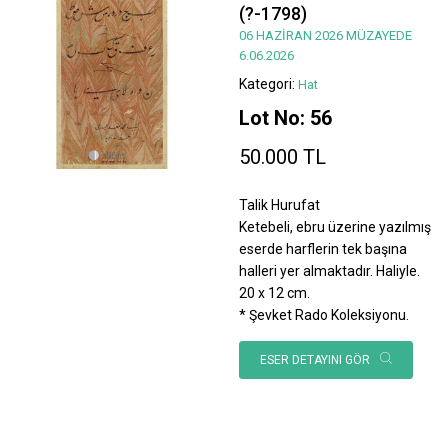
(?-1798)
06 HAZİRAN 2026 MÜZAYEDE
6.06.2026
Kategori:
Hat
Lot No: 56
50.000 TL
Talik Hurufat
Ketebeli, ebru üzerine yazılmış
eserde harflerin tek başına
halleri yer almaktadır. Haliyle.
20 x 12 cm.
* Şevket Rado Koleksiyonu.
ESER DETAYINI GÖR