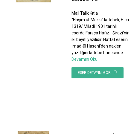
Mail Talik Kıt’a
“Haşim ül-Mekki” ketebeli, Hicri
1319/ Miladi 1901 tarihli
eserde Farsça Hafız-ı Şirazi’nin
iki beyiti yazılıdır. Hattat eserin
İmad-ül Haseni’den naklen
yazdığını ketebe hanesinde
...
Devamını Oku
ESER DETAYINI GÖR