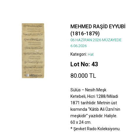
MEHMED RAŞİD EYYUBİ
(1816-1879)
06 HAZİRAN 2026 MÜZAYEDE
6.06.2026
Kategori:
Hat
Lot No: 43
80.000 TL
Sülüs – Nesih Meşk
Ketebeli, Hicri 1288/Miladi
1871 tarihlidir. Metnin üst
kısmında “Kâtib Ali Ûzni’nin
meşkidir” yazılıdır. Haliyle.
60 x 24 cm.
* Şevket Rado Koleksiyonu.