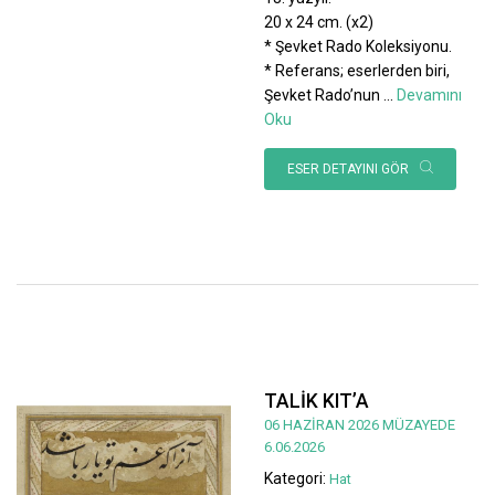
20 x 24 cm. (x2)
* Şevket Rado Koleksiyonu.
* Referans; eserlerden biri,
Şevket Rado’nun
...
Devamını
Oku
ESER DETAYINI GÖR
TALİK KIT’A
06 HAZİRAN 2026 MÜZAYEDE
6.06.2026
Kategori:
Hat