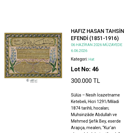
HAFIZ HASAN TAHSİN
EFENDİ (1851-1916)
06 HAZİRAN 2026 MÜZAYEDE
6.06.2026
Kategori:
Hat
Lot No: 46
300.000 TL
Sülüs – Nesih İcazetname
Ketebeli, Hicri 1291/Miladi
1874 tarihli, hocaları;
Muhsinzâde Abdullah ve
Mehmed Şefik Bey, eserde
Arapça, mealen; “Kur’an