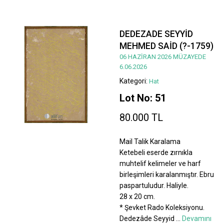
DEDEZADE SEYYİD
MEHMED SAİD (?-1759)
06 HAZİRAN 2026 MÜZAYEDE
6.06.2026
Kategori:
Hat
Lot No: 51
80.000 TL
Mail Talik Karalama
Ketebeli eserde zırnıkla
muhtelif kelimeler ve harf
birleşimleri karalanmıştır. Ebru
paspartuludur. Haliyle.
28 x 20 cm.
* Şevket Rado Koleksiyonu.
Dedezâde Seyyid
...
Devamını