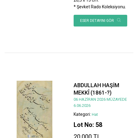
* Şevket Rado Koleksiyonu.
ESER DETAYINI GÖR
ABDULLAH HAŞİM
MEKKÎ (1861-?)
06 HAZİRAN 2026 MÜZAYEDE
6.06.2026
Kategori:
Hat
Lot No: 58
20.000 TL