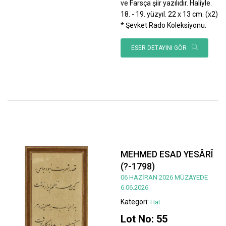
ve Farsça şiir yazılıdır. Haliyle.
18. - 19. yüzyıl. 22 x 13 cm. (x2)
* Şevket Rado Koleksiyonu.
ESER DETAYINI GÖR
MEHMED ESAD YESÂRÎ
(?-1798)
06 HAZİRAN 2026 MÜZAYEDE
6.06.2026
Kategori:
Hat
Lot No: 55