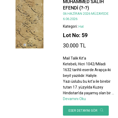
MUHAMMED SALİH
EFENDİ (?-?)
06 HAZİRAN 2026 MÜZAYEDE
6.06.2026
Kategori:
Hat
Lot No: 59
30.000 TL
Mail Talik Kıt’a
Ketebeli, Hicri 1042/Miladi
1632 tarihli eserde Arapça iki
beyit yazılıdır. Haliyle.
Yazı üslubu bu kıt’a ile birebir
tutan 17. yüzyılda Kuzey
Hindistan’da yaşamış olan bir
...
Devamını Oku
ESER DETAYINI GÖR