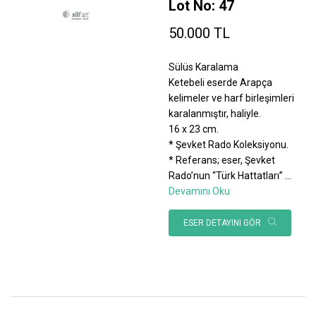
Lot No: 47
50.000 TL
Sülüs Karalama
Ketebeli eserde Arapça
kelimeler ve harf birleşimleri
karalanmıştır, haliyle.
16 x 23 cm.
* Şevket Rado Koleksiyonu.
* Referans; eser, Şevket
Rado’nun “Türk Hattatları”
...
Devamını Oku
ESER DETAYINI GÖR