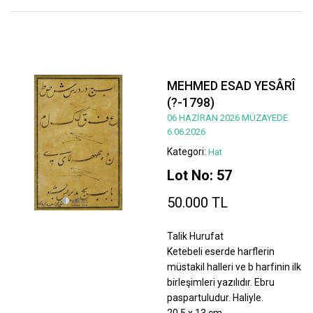
MEHMED ESAD YESÂRÎ
(?-1798)
06 HAZİRAN 2026 MÜZAYEDE
6.06.2026
Kategori:
Hat
Lot No: 57
50.000 TL
Talik Hurufat
Ketebeli eserde harflerin
müstakil halleri ve b harfinin ilk
birleşimleri yazılıdır. Ebru
paspartuludur. Haliyle.
20,5 x 13 cm.