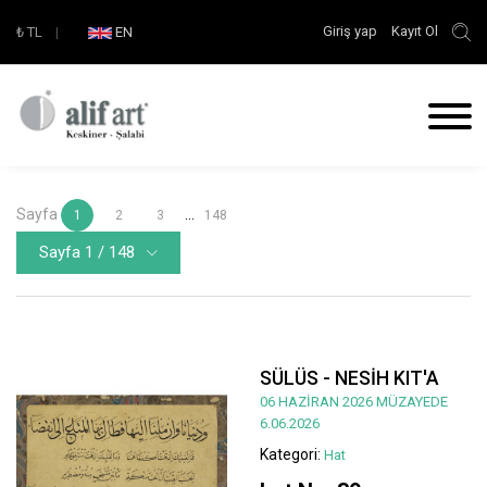
Giriş yap
Kayıt Ol
₺
TL
|
EN
Sayfa
...
1
2
3
148
Sayfa 1 / 148
SÜLÜS - NESİH KIT'A
06 HAZİRAN 2026 MÜZAYEDE
6.06.2026
Kategori:
Hat