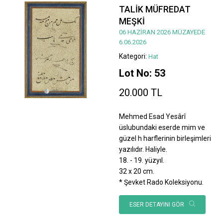
TALİK MÜFREDAT
MEŞKİ
06 HAZİRAN 2026 MÜZAYEDE
6.06.2026
Kategori:
Hat
Lot No: 53
20.000 TL
Mehmed Esad Yesârî
üslubundaki eserde mim ve
güzel h harflerinin birleşimleri
yazılıdır. Haliyle.
18. - 19. yüzyıl.
32 x 20 cm.
* Şevket Rado Koleksiyonu.
ESER DETAYINI GÖR