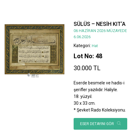
SÜLÜS – NESİH KIT’A
06 HAZİRAN 2026 MÜZAYEDE
6.06.2026
Kategori:
Hat
Lot No: 48
30.000 TL
Eserde besmele ve hadis-i
şerifler yazılıdır. Haliyle.
18. yüzyıl.
30 x 33 cm.
* Şevket Rado Koleksiyonu.
ESER DETAYINI GÖR