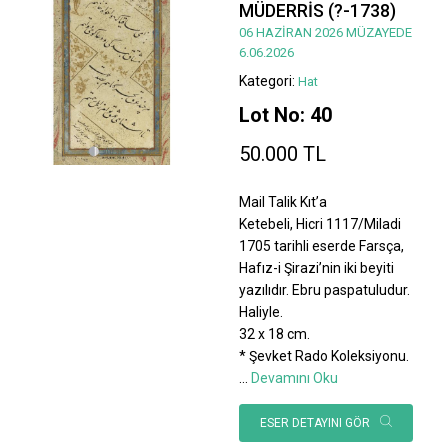
MÜDERRİS (?-1738)
06 HAZİRAN 2026 MÜZAYEDE
6.06.2026
Kategori:
Hat
Lot No: 40
50.000 TL
Mail Talik Kıt’a
Ketebeli, Hicri 1117/Miladi
1705 tarihli eserde Farsça,
Hafız-i Şirazi’nin iki beyiti
yazılıdır. Ebru paspatuludur.
Haliyle.
32 x 18 cm.
* Şevket Rado Koleksiyonu.
...
Devamını Oku
ESER DETAYINI GÖR