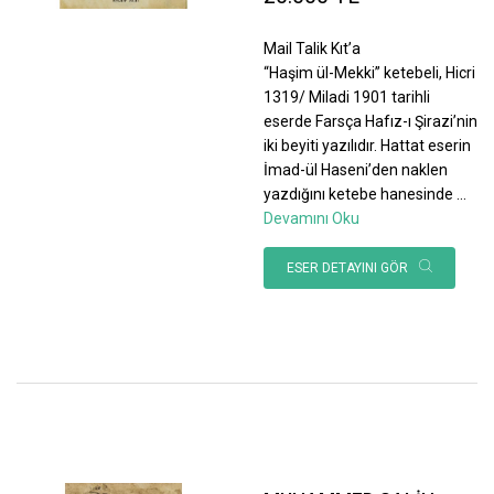
Mail Talik Kıt’a
“Haşim ül-Mekki” ketebeli, Hicri
1319/ Miladi 1901 tarihli
eserde Farsça Hafız-ı Şirazi’nin
iki beyiti yazılıdır. Hattat eserin
İmad-ül Haseni’den naklen
yazdığını ketebe hanesinde
...
Devamını Oku
ESER DETAYINI GÖR