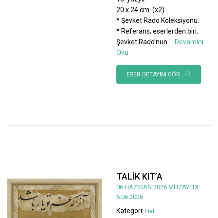
20 x 24 cm. (x2)
* Şevket Rado Koleksiyonu.
* Referans; eserlerden biri,
Şevket Rado’nun
...
Devamını
Oku
ESER DETAYINI GÖR
TALİK KIT’A
06 HAZİRAN 2026 MÜZAYEDE
6.06.2026
Kategori:
Hat