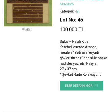
6.06.2026
Kategori:
Hat
Lot No: 45
100.000 TL
Sülüs – Nesih Kıt’a
Ketebeli eserde Arapça,
mealen; “Yetimin feryadı
gökleri titredir” hadisi ile başka
hadisler yazılıdır. Haliyle.
27 x 37 cm.
* Şevket Rado Koleksiyonu.
ESER DETAYINI GÖR