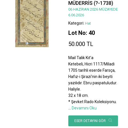
MÜDERRİS (?-1738)
06 HAZİRAN 2026 MÜZAYEDE
6.06.2026
Kategori:
Hat
Lot No: 40
50.000 TL
Mail Talik Kıt’a
Ketebeli, Hicri 1117/Miladi
1705 tarihli eserde Farsça,
Hafız-i Şirazi’nin iki beyiti
yazılıdır. Ebru paspatuludur.
Haliyle.
32 x 18 cm.
* Şevket Rado Koleksiyonu.
...
Devamını Oku
ESER DETAYINI GÖR