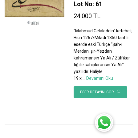
Lot No: 61
24.000 TL
“Mahmud Celaleddin” ketebeli,
Hicri 1267/Miladi 1850 tarihli
eserde eski Türkçe “Şah-ı
Merdan, şir-Yezdan
kahramansın Ya Ali / Zülfikar
tığ ile sahipkıransın Ya Ali”
yazılıdır. Haliyle.
19 x
...
Devamını Oku
ESER DETAYINI GÖR