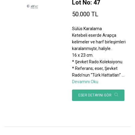
Lot No: 47
50.000 TL
Sülüs Karalama
Ketebeli eserde Arapça
kelimeler ve harf birleşimleri
karalanmıştır, haliyle.
16 x 23 cm.
* Şevket Rado Koleksiyonu.
* Referans; eser, Şevket
Rado’nun “Türk Hattatları”
...
Devamını Oku
ESER DETAYINI GÖR