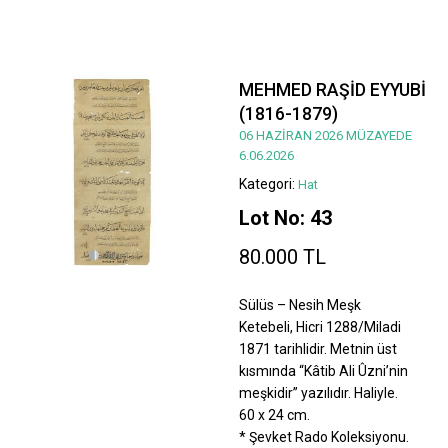
MEHMED RAŞİD EYYUBİ
(1816-1879)
06 HAZİRAN 2026 MÜZAYEDE
6.06.2026
Kategori:
Hat
Lot No: 43
80.000 TL
Sülüs – Nesih Meşk
Ketebeli, Hicri 1288/Miladi
1871 tarihlidir. Metnin üst
kısmında “Kâtib Ali Ûzni’nin
meşkidir” yazılıdır. Haliyle.
60 x 24 cm.
* Şevket Rado Koleksiyonu.