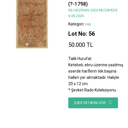
(?-1798)
06 HAZİRAN 2026 MÜZAYEDE
6.06.2026
Kategori:
Hat
Lot No: 56
50.000 TL
Talik Hurufat
Ketebeli, ebru üzerine yazılmış
eserde harflerin tek başına
halleri yer almaktadır. Haliyle.
20 x 12 cm.
* Şevket Rado Koleksiyonu.
ESER DETAYINI GÖR