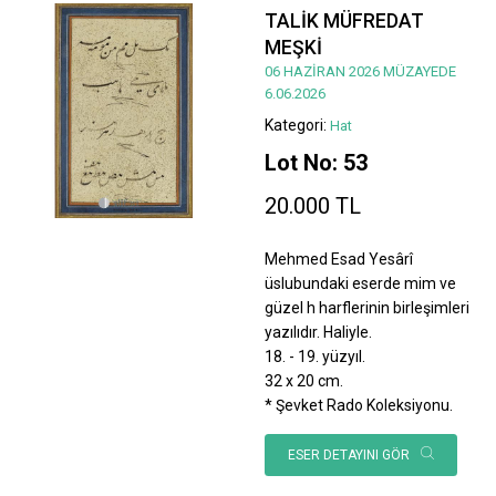
TALİK MÜFREDAT
MEŞKİ
06 HAZİRAN 2026 MÜZAYEDE
6.06.2026
Kategori:
Hat
Lot No: 53
20.000 TL
Mehmed Esad Yesârî
üslubundaki eserde mim ve
güzel h harflerinin birleşimleri
yazılıdır. Haliyle.
18. - 19. yüzyıl.
32 x 20 cm.
* Şevket Rado Koleksiyonu.
ESER DETAYINI GÖR