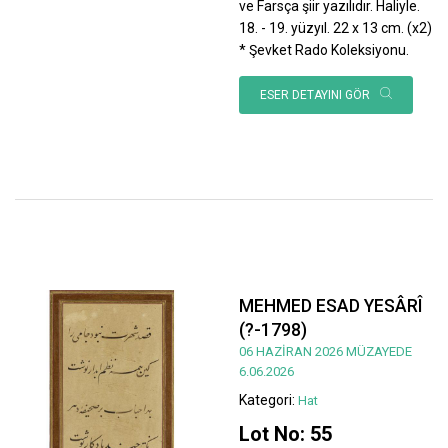
ve Farsça şiir yazılıdır. Haliyle.
18. - 19. yüzyıl. 22 x 13 cm. (x2)
* Şevket Rado Koleksiyonu.
ESER DETAYINI GÖR
MEHMED ESAD YESÂRÎ
(?-1798)
06 HAZİRAN 2026 MÜZAYEDE
6.06.2026
Kategori:
Hat
Lot No: 55