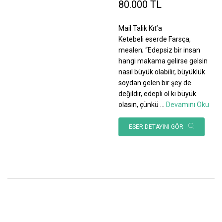
80.000 TL
Mail Talik Kıt’a
Ketebeli eserde Farsça,
mealen; “Edepsiz bir insan
hangi makama gelirse gelsin
nasıl büyük olabilir, büyüklük
soydan gelen bir şey de
değildir, edepli ol ki büyük
olasın, çünkü
...
Devamını Oku
ESER DETAYINI GÖR