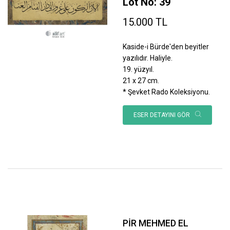
Lot No: 39
15.000 TL
Kaside-i Bürde'den beyitler
yazılıdır. Haliyle.
19. yüzyıl.
21 x 27 cm.
* Şevket Rado Koleksiyonu.
ESER DETAYINI GÖR
PİR MEHMED EL