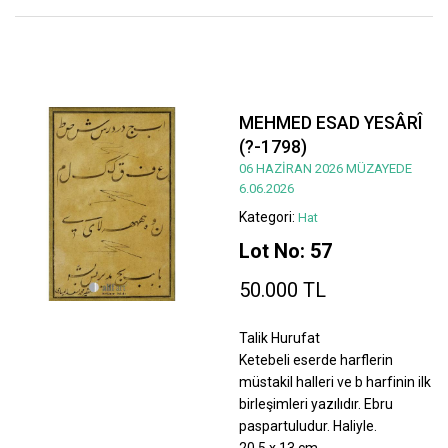
MEHMED ESAD YESÂRÎ
(?-1798)
06 HAZİRAN 2026 MÜZAYEDE
6.06.2026
Kategori:
Hat
Lot No: 57
50.000 TL
Talik Hurufat
Ketebeli eserde harflerin
müstakil halleri ve b harfinin ilk
birleşimleri yazılıdır. Ebru
paspartuludur. Haliyle.
20,5 x 13 cm.