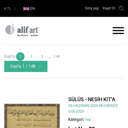
Giriş yap
Kayıt Ol
₺
TL
|
EN
Sayfa
...
1
2
3
148
Sayfa 1 / 148
SÜLÜS - NESİH KIT'A
06 HAZİRAN 2026 MÜZAYEDE
6.06.2026
Kategori:
Hat