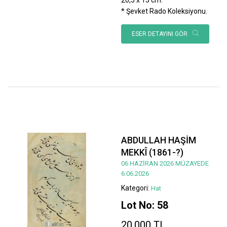
* Şevket Rado Koleksiyonu.
ESER DETAYINI GÖR
ABDULLAH HAŞİM
MEKKÎ (1861-?)
06 HAZİRAN 2026 MÜZAYEDE
6.06.2026
Kategori:
Hat
Lot No: 58
20.000 TL