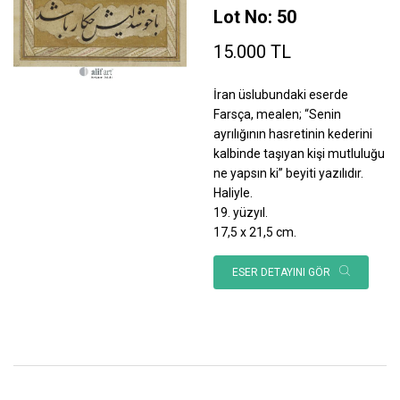
Lot No: 50
15.000 TL
İran üslubundaki eserde
Farsça, mealen; “Senin
ayrılığının hasretinin kederini
kalbinde taşıyan kişi mutluluğu
ne yapsın ki” beyiti yazılıdır.
Haliyle.
19. yüzyıl.
17,5 x 21,5 cm.
ESER DETAYINI GÖR