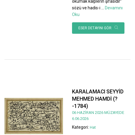
okumak kalplerin şifasıdır”
sözü ve hadis-i
...
Devamını
Oku
ESER DETAYINI GÖR
KARALAMACI SEYYİD
MEHMED HAMDİ (?
-1784)
06 HAZİRAN 2026 MÜZAYEDE
6.06.2026
Kategori:
Hat