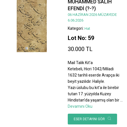
MUHAMMED SALİH
EFENDİ (?-?)
06 HAZİRAN 2026 MÜZAYEDE
6.06.2026
Kategori:
Hat
Lot No: 59
30.000 TL
Mail Talik Kıt’a
Ketebeli, Hicri 1042/Miladi
1632 tarihli eserde Arapça iki
beyit yazılıdır. Haliyle.
Yazı üslubu bu kıt’a ile birebir
tutan 17. yüzyılda Kuzey
Hindistan’da yaşamış olan bir
...
Devamını Oku
ESER DETAYINI GÖR