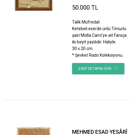
50.000 TL
Talik Müfredat
Ketebeli eserde ünlü Timurlu
şairi Molla Cami’ye ait Farsça
iki beyit yazılıdır. Haliyle.
30 x 20 cm.
* Şevket Rado Koleksiyonu.
ESER DETAYINI GÖR
MEHMED ESAD YESÂRÎ