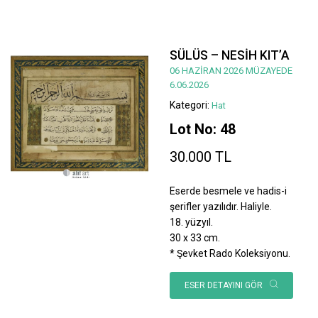
SÜLÜS – NESİH KIT’A
06 HAZİRAN 2026 MÜZAYEDE
6.06.2026
Kategori:
Hat
Lot No: 48
30.000 TL
Eserde besmele ve hadis-i
şerifler yazılıdır. Haliyle.
18. yüzyıl.
30 x 33 cm.
* Şevket Rado Koleksiyonu.
ESER DETAYINI GÖR