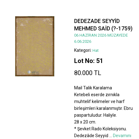
DEDEZADE SEYYİD
MEHMED SAİD (?-1759)
06 HAZİRAN 2026 MÜZAYEDE
6.06.2026
Kategori:
Hat
Lot No: 51
80.000 TL
Mail Talik Karalama
Ketebeli eserde zırnıkla
muhtelif kelimeler ve harf
birleşimleri karalanmıştır. Ebru
paspartuludur. Haliyle.
28 x 20 cm.
* Şevket Rado Koleksiyonu.
Dedezâde Seyyid
...
Devamını