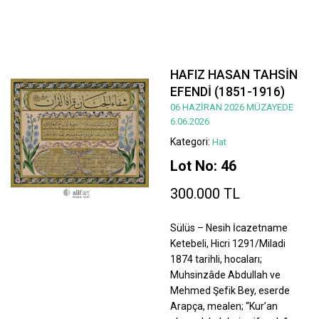
HAFIZ HASAN TAHSİN
EFENDİ (1851-1916)
06 HAZİRAN 2026 MÜZAYEDE
6.06.2026
Kategori:
Hat
Lot No: 46
300.000 TL
Sülüs – Nesih İcazetname
Ketebeli, Hicri 1291/Miladi
1874 tarihli, hocaları;
Muhsinzâde Abdullah ve
Mehmed Şefik Bey, eserde
Arapça, mealen; “Kur’an