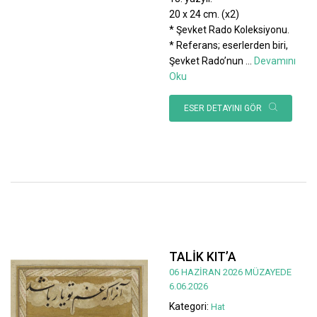
20 x 24 cm. (x2)
* Şevket Rado Koleksiyonu.
* Referans; eserlerden biri,
Şevket Rado’nun
...
Devamını
Oku
ESER DETAYINI GÖR
TALİK KIT’A
06 HAZİRAN 2026 MÜZAYEDE
6.06.2026
Kategori:
Hat