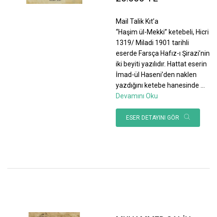
Mail Talik Kıt’a
“Haşim ül-Mekki” ketebeli, Hicri
1319/ Miladi 1901 tarihli
eserde Farsça Hafız-ı Şirazi’nin
iki beyiti yazılıdır. Hattat eserin
İmad-ül Haseni’den naklen
yazdığını ketebe hanesinde
...
Devamını Oku
ESER DETAYINI GÖR