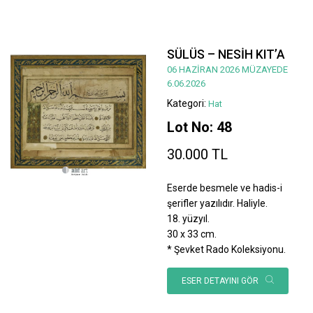
SÜLÜS – NESİH KIT’A
06 HAZİRAN 2026 MÜZAYEDE
6.06.2026
Kategori:
Hat
Lot No: 48
30.000 TL
Eserde besmele ve hadis-i
şerifler yazılıdır. Haliyle.
18. yüzyıl.
30 x 33 cm.
* Şevket Rado Koleksiyonu.
ESER DETAYINI GÖR