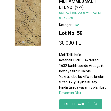
MUHAMMED SALİH
EFENDİ (?-?)
06 HAZİRAN 2026 MÜZAYEDE
6.06.2026
Kategori:
Hat
Lot No: 59
30.000 TL
Mail Talik Kıt’a
Ketebeli, Hicri 1042/Miladi
1632 tarihli eserde Arapça iki
beyit yazılıdır. Haliyle.
Yazı üslubu bu kıt’a ile birebir
tutan 17. yüzyılda Kuzey
Hindistan’da yaşamış olan bir
...
Devamını Oku
ESER DETAYINI GÖR