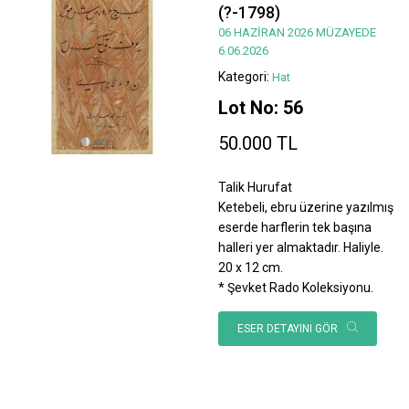
(?-1798)
06 HAZİRAN 2026 MÜZAYEDE
6.06.2026
Kategori:
Hat
Lot No: 56
50.000 TL
Talik Hurufat
Ketebeli, ebru üzerine yazılmış
eserde harflerin tek başına
halleri yer almaktadır. Haliyle.
20 x 12 cm.
* Şevket Rado Koleksiyonu.
ESER DETAYINI GÖR