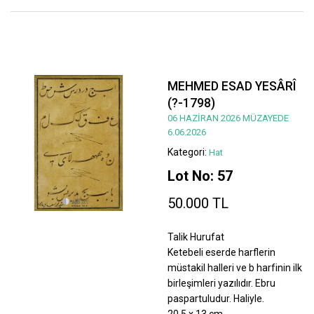
MEHMED ESAD YESÂRÎ
(?-1798)
06 HAZİRAN 2026 MÜZAYEDE
6.06.2026
Kategori:
Hat
Lot No: 57
50.000 TL
Talik Hurufat
Ketebeli eserde harflerin
müstakil halleri ve b harfinin ilk
birleşimleri yazılıdır. Ebru
paspartuludur. Haliyle.
20,5 x 13 cm.