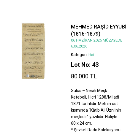
MEHMED RAŞİD EYYUBİ
(1816-1879)
06 HAZİRAN 2026 MÜZAYEDE
6.06.2026
Kategori:
Hat
Lot No: 43
80.000 TL
Sülüs – Nesih Meşk
Ketebeli, Hicri 1288/Miladi
1871 tarihlidir. Metnin üst
kısmında “Kâtib Ali Ûzni’nin
meşkidir” yazılıdır. Haliyle.
60 x 24 cm.
* Şevket Rado Koleksiyonu.