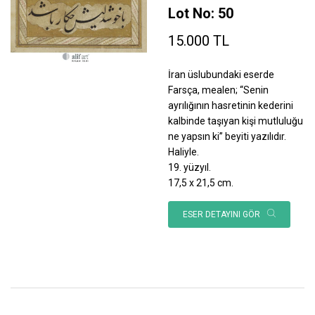
Lot No: 50
15.000 TL
İran üslubundaki eserde
Farsça, mealen; “Senin
ayrılığının hasretinin kederini
kalbinde taşıyan kişi mutluluğu
ne yapsın ki” beyiti yazılıdır.
Haliyle.
19. yüzyıl.
17,5 x 21,5 cm.
ESER DETAYINI GÖR