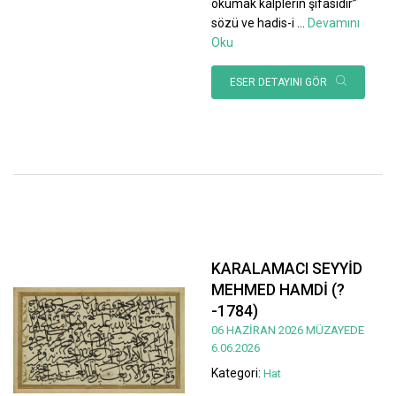
okumak kalplerin şifasıdır”
sözü ve hadis-i
...
Devamını
Oku
ESER DETAYINI GÖR
KARALAMACI SEYYİD
MEHMED HAMDİ (?
-1784)
06 HAZİRAN 2026 MÜZAYEDE
6.06.2026
Kategori:
Hat