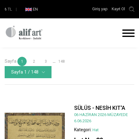
Giriş yap
Kayıt Ol
₺
TL
|
EN
Sayfa
...
1
2
3
148
Sayfa 1 / 148
SÜLÜS - NESİH KIT'A
06 HAZİRAN 2026 MÜZAYEDE
6.06.2026
Kategori:
Hat