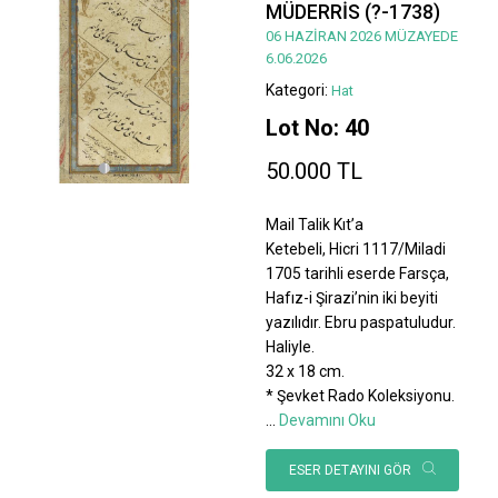
MÜDERRİS (?-1738)
06 HAZİRAN 2026 MÜZAYEDE
6.06.2026
Kategori:
Hat
Lot No: 40
50.000 TL
Mail Talik Kıt’a
Ketebeli, Hicri 1117/Miladi
1705 tarihli eserde Farsça,
Hafız-i Şirazi’nin iki beyiti
yazılıdır. Ebru paspatuludur.
Haliyle.
32 x 18 cm.
* Şevket Rado Koleksiyonu.
...
Devamını Oku
ESER DETAYINI GÖR