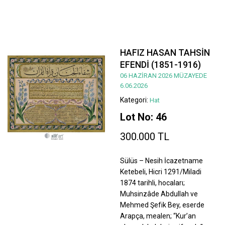
HAFIZ HASAN TAHSİN
EFENDİ (1851-1916)
06 HAZİRAN 2026 MÜZAYEDE
6.06.2026
Kategori:
Hat
Lot No: 46
300.000 TL
Sülüs – Nesih İcazetname
Ketebeli, Hicri 1291/Miladi
1874 tarihli, hocaları;
Muhsinzâde Abdullah ve
Mehmed Şefik Bey, eserde
Arapça, mealen; “Kur’an