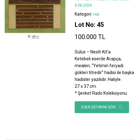
6.06.2026
Kategori:
Hat
Lot No: 45
100.000 TL
Sülüs – Nesih Kıt’a
Ketebeli eserde Arapça,
mealen; “Yetimin feryadı
gökleri titredir” hadisi ile başka
hadisler yazılıdır. Haliyle.
27 x 37 cm.
* Şevket Rado Koleksiyonu.
ESER DETAYINI GÖR