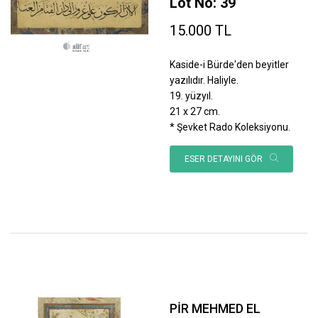
Lot No: 39
15.000 TL
Kaside-i Bürde'den beyitler
yazılıdır. Haliyle.
19. yüzyıl.
21 x 27 cm.
* Şevket Rado Koleksiyonu.
ESER DETAYINI GÖR
PİR MEHMED EL