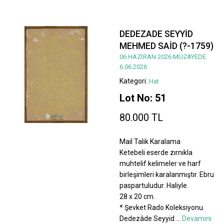
DEDEZADE SEYYİD
MEHMED SAİD (?-1759)
06 HAZİRAN 2026 MÜZAYEDE
6.06.2026
Kategori:
Hat
Lot No: 51
80.000 TL
Mail Talik Karalama
Ketebeli eserde zırnıkla
muhtelif kelimeler ve harf
birleşimleri karalanmıştır. Ebru
paspartuludur. Haliyle.
28 x 20 cm.
* Şevket Rado Koleksiyonu.
Dedezâde Seyyid
...
Devamını