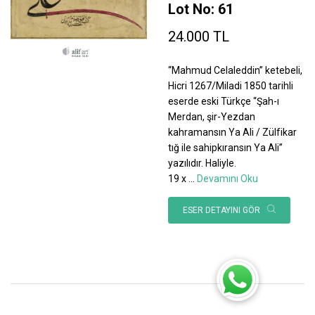
Lot No: 61
24.000 TL
“Mahmud Celaleddin” ketebeli,
Hicri 1267/Miladi 1850 tarihli
eserde eski Türkçe “Şah-ı
Merdan, şir-Yezdan
kahramansın Ya Ali / Zülfikar
tığ ile sahipkıransın Ya Ali”
yazılıdır. Haliyle.
19 x
...
Devamını Oku
ESER DETAYINI GÖR