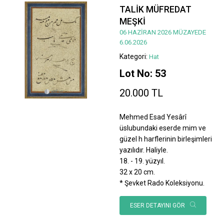
TALİK MÜFREDAT
MEŞKİ
06 HAZİRAN 2026 MÜZAYEDE
6.06.2026
Kategori:
Hat
Lot No: 53
20.000 TL
Mehmed Esad Yesârî
üslubundaki eserde mim ve
güzel h harflerinin birleşimleri
yazılıdır. Haliyle.
18. - 19. yüzyıl.
32 x 20 cm.
* Şevket Rado Koleksiyonu.
ESER DETAYINI GÖR