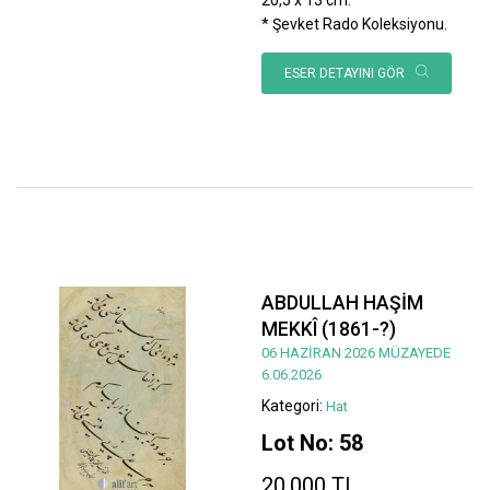
* Şevket Rado Koleksiyonu.
ESER DETAYINI GÖR
ABDULLAH HAŞİM
MEKKÎ (1861-?)
06 HAZİRAN 2026 MÜZAYEDE
6.06.2026
Kategori:
Hat
Lot No: 58
20.000 TL