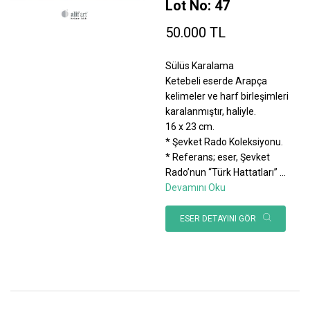
Lot No: 47
50.000 TL
Sülüs Karalama
Ketebeli eserde Arapça
kelimeler ve harf birleşimleri
karalanmıştır, haliyle.
16 x 23 cm.
* Şevket Rado Koleksiyonu.
* Referans; eser, Şevket
Rado’nun “Türk Hattatları”
...
Devamını Oku
ESER DETAYINI GÖR