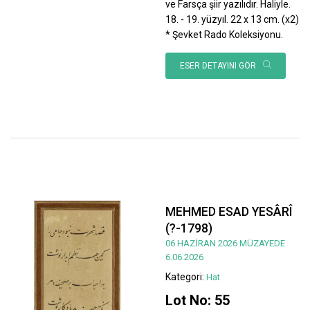
ve Farsça şiir yazılıdır. Haliyle.
18. - 19. yüzyıl. 22 x 13 cm. (x2)
* Şevket Rado Koleksiyonu.
ESER DETAYINI GÖR
MEHMED ESAD YESÂRÎ
(?-1798)
06 HAZİRAN 2026 MÜZAYEDE
6.06.2026
Kategori:
Hat
Lot No: 55