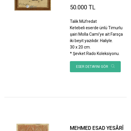
50.000 TL
Talik Müfredat
Ketebeli eserde ünlü Timurlu
şairi Molla Cami’ye ait Farsça
iki beyit yazılıdır. Haliyle.
30 x 20 cm.
* Şevket Rado Koleksiyonu.
ESER DETAYINI GÖR
MEHMED ESAD YESÂRÎ