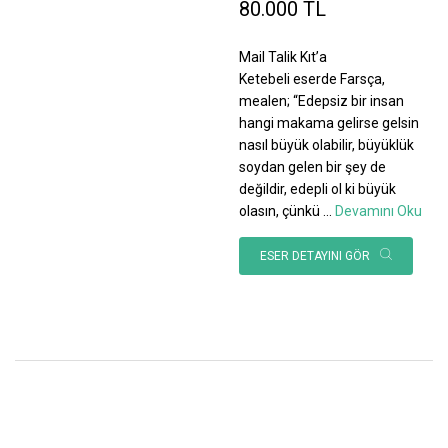
80.000 TL
Mail Talik Kıt’a
Ketebeli eserde Farsça,
mealen; “Edepsiz bir insan
hangi makama gelirse gelsin
nasıl büyük olabilir, büyüklük
soydan gelen bir şey de
değildir, edepli ol ki büyük
olasın, çünkü
...
Devamını Oku
ESER DETAYINI GÖR