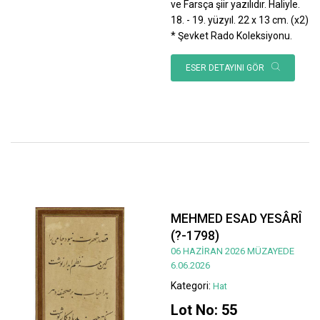
ve Farsça şiir yazılıdır. Haliyle.
18. - 19. yüzyıl. 22 x 13 cm. (x2)
* Şevket Rado Koleksiyonu.
ESER DETAYINI GÖR
MEHMED ESAD YESÂRÎ
(?-1798)
06 HAZİRAN 2026 MÜZAYEDE
6.06.2026
Kategori:
Hat
Lot No: 55