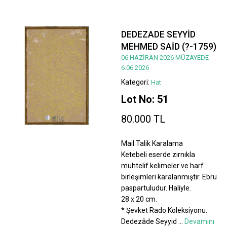
DEDEZADE SEYYİD
MEHMED SAİD (?-1759)
06 HAZİRAN 2026 MÜZAYEDE
6.06.2026
Kategori:
Hat
Lot No: 51
80.000 TL
Mail Talik Karalama
Ketebeli eserde zırnıkla
muhtelif kelimeler ve harf
birleşimleri karalanmıştır. Ebru
paspartuludur. Haliyle.
28 x 20 cm.
* Şevket Rado Koleksiyonu.
Dedezâde Seyyid
...
Devamını