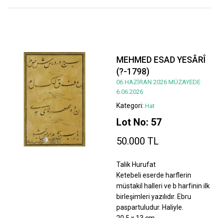
MEHMED ESAD YESÂRÎ
(?-1798)
06 HAZİRAN 2026 MÜZAYEDE
6.06.2026
Kategori:
Hat
Lot No: 57
50.000 TL
Talik Hurufat
Ketebeli eserde harflerin
müstakil halleri ve b harfinin ilk
birleşimleri yazılıdır. Ebru
paspartuludur. Haliyle.
20,5 x 13 cm.