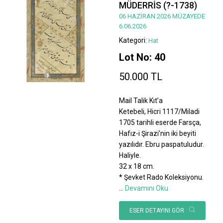
MÜDERRİS (?-1738)
06 HAZİRAN 2026 MÜZAYEDE
6.06.2026
Kategori:
Hat
Lot No: 40
50.000 TL
Mail Talik Kıt’a
Ketebeli, Hicri 1117/Miladi
1705 tarihli eserde Farsça,
Hafız-i Şirazi’nin iki beyiti
yazılıdır. Ebru paspatuludur.
Haliyle.
32 x 18 cm.
* Şevket Rado Koleksiyonu.
...
Devamını Oku
ESER DETAYINI GÖR