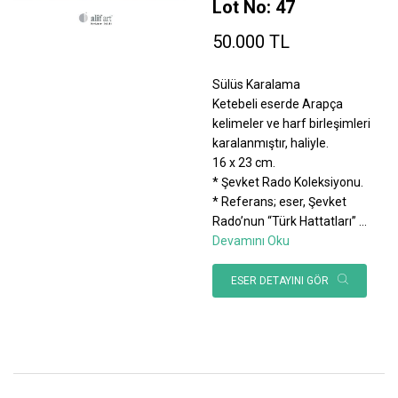
Lot No: 47
50.000 TL
Sülüs Karalama
Ketebeli eserde Arapça
kelimeler ve harf birleşimleri
karalanmıştır, haliyle.
16 x 23 cm.
* Şevket Rado Koleksiyonu.
* Referans; eser, Şevket
Rado’nun “Türk Hattatları”
...
Devamını Oku
ESER DETAYINI GÖR