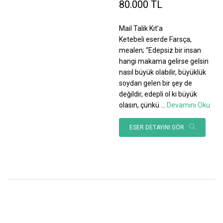
80.000 TL
Mail Talik Kıt’a
Ketebeli eserde Farsça,
mealen; “Edepsiz bir insan
hangi makama gelirse gelsin
nasıl büyük olabilir, büyüklük
soydan gelen bir şey de
değildir, edepli ol ki büyük
olasın, çünkü
...
Devamını Oku
ESER DETAYINI GÖR