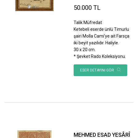
50.000 TL
Talik Müfredat
Ketebeli eserde ünlü Timurlu
şairi Molla Cami’ye ait Farsça
iki beyit yazılıdır. Haliyle.
30 x 20 cm.
* Şevket Rado Koleksiyonu.
ESER DETAYINI GÖR
MEHMED ESAD YESÂRÎ