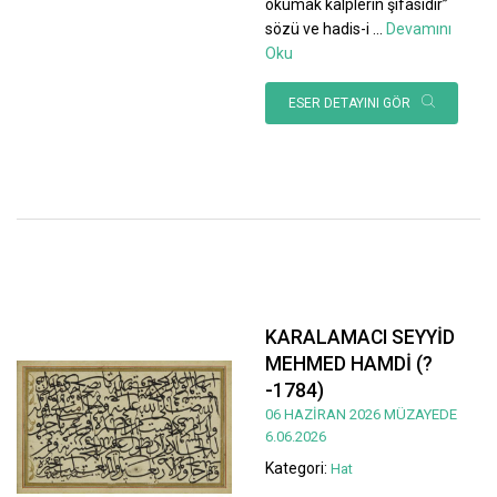
okumak kalplerin şifasıdır”
sözü ve hadis-i
...
Devamını
Oku
ESER DETAYINI GÖR
KARALAMACI SEYYİD
MEHMED HAMDİ (?
-1784)
06 HAZİRAN 2026 MÜZAYEDE
6.06.2026
Kategori:
Hat