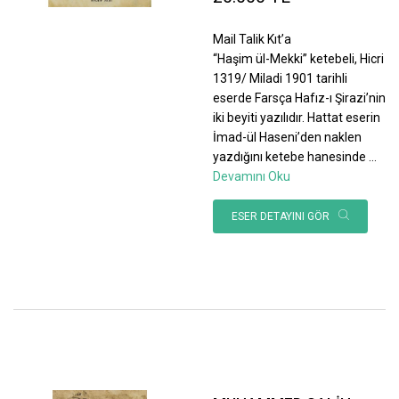
Mail Talik Kıt’a
“Haşim ül-Mekki” ketebeli, Hicri
1319/ Miladi 1901 tarihli
eserde Farsça Hafız-ı Şirazi’nin
iki beyiti yazılıdır. Hattat eserin
İmad-ül Haseni’den naklen
yazdığını ketebe hanesinde
...
Devamını Oku
ESER DETAYINI GÖR