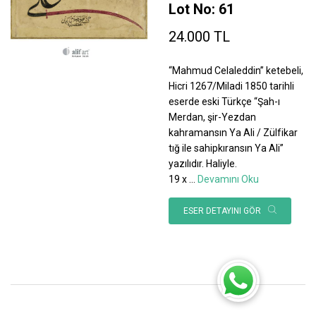
Lot No: 61
24.000 TL
“Mahmud Celaleddin” ketebeli,
Hicri 1267/Miladi 1850 tarihli
eserde eski Türkçe “Şah-ı
Merdan, şir-Yezdan
kahramansın Ya Ali / Zülfikar
tığ ile sahipkıransın Ya Ali”
yazılıdır. Haliyle.
19 x
...
Devamını Oku
ESER DETAYINI GÖR