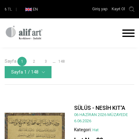
Giriş yap
Kayıt Ol
₺
TL
|
EN
Sayfa
...
1
2
3
148
Sayfa 1 / 148
SÜLÜS - NESİH KIT'A
06 HAZİRAN 2026 MÜZAYEDE
6.06.2026
Kategori:
Hat