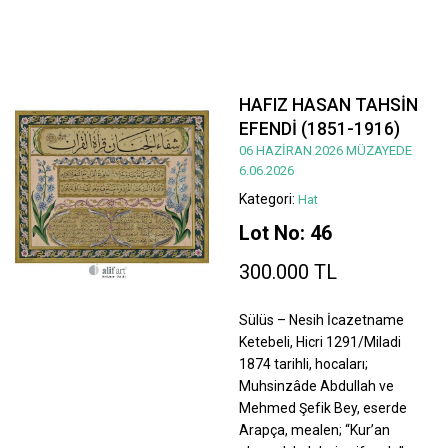
HAFIZ HASAN TAHSİN
EFENDİ (1851-1916)
06 HAZİRAN 2026 MÜZAYEDE
6.06.2026
Kategori:
Hat
Lot No: 46
300.000 TL
Sülüs – Nesih İcazetname
Ketebeli, Hicri 1291/Miladi
1874 tarihli, hocaları;
Muhsinzâde Abdullah ve
Mehmed Şefik Bey, eserde
Arapça, mealen; “Kur’an