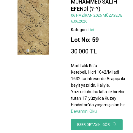
MUHAMMED SALİH
EFENDİ (?-?)
06 HAZİRAN 2026 MÜZAYEDE
6.06.2026
Kategori:
Hat
Lot No: 59
30.000 TL
Mail Talik Kıt’a
Ketebeli, Hicri 1042/Miladi
1632 tarihli eserde Arapça iki
beyit yazılıdır. Haliyle.
Yazı üslubu bu kıt’a ile birebir
tutan 17. yüzyılda Kuzey
Hindistan’da yaşamış olan bir
...
Devamını Oku
ESER DETAYINI GÖR