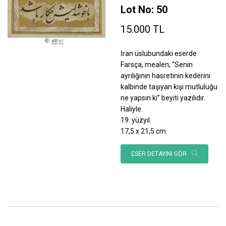
Lot No: 50
15.000 TL
İran üslubundaki eserde
Farsça, mealen; “Senin
ayrılığının hasretinin kederini
kalbinde taşıyan kişi mutluluğu
ne yapsın ki” beyiti yazılıdır.
Haliyle.
19. yüzyıl.
17,5 x 21,5 cm.
ESER DETAYINI GÖR