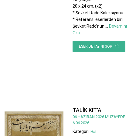
20 x 24 cm. (x2)
* Şevket Rado Koleksiyonu.
* Referans; eserlerden biri,
Şevket Rado’nun
...
Devamını
Oku
ESER DETAYINI GÖR
TALİK KIT’A
06 HAZİRAN 2026 MÜZAYEDE
6.06.2026
Kategori:
Hat