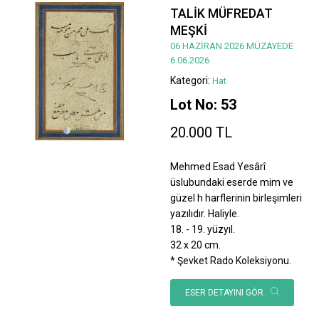
TALİK MÜFREDAT
MEŞKİ
06 HAZİRAN 2026 MÜZAYEDE
6.06.2026
Kategori:
Hat
Lot No: 53
20.000 TL
Mehmed Esad Yesârî
üslubundaki eserde mim ve
güzel h harflerinin birleşimleri
yazılıdır. Haliyle.
18. - 19. yüzyıl.
32 x 20 cm.
* Şevket Rado Koleksiyonu.
ESER DETAYINI GÖR