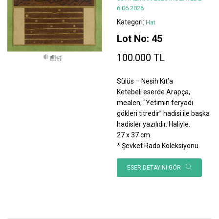
6.06.2026
Kategori:
Hat
Lot No: 45
100.000 TL
Sülüs – Nesih Kıt’a
Ketebeli eserde Arapça,
mealen; “Yetimin feryadı
gökleri titredir” hadisi ile başka
hadisler yazılıdır. Haliyle.
27 x 37 cm.
* Şevket Rado Koleksiyonu.
ESER DETAYINI GÖR