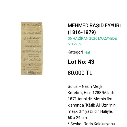
MEHMED RAŞİD EYYUBİ
(1816-1879)
06 HAZİRAN 2026 MÜZAYEDE
6.06.2026
Kategori:
Hat
Lot No: 43
80.000 TL
Sülüs – Nesih Meşk
Ketebeli, Hicri 1288/Miladi
1871 tarihlidir. Metnin üst
kısmında “Kâtib Ali Ûzni’nin
meşkidir” yazılıdır. Haliyle.
60 x 24 cm.
* Şevket Rado Koleksiyonu.