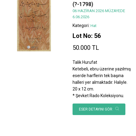
(?-1798)
06 HAZİRAN 2026 MÜZAYEDE
6.06.2026
Kategori:
Hat
Lot No: 56
50.000 TL
Talik Hurufat
Ketebeli, ebru üzerine yazılmış
eserde harflerin tek başına
halleri yer almaktadır. Haliyle.
20 x 12 cm.
* Şevket Rado Koleksiyonu.
ESER DETAYINI GÖR