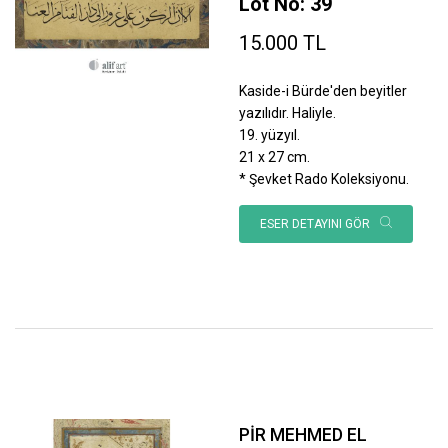
Lot No: 39
15.000 TL
Kaside-i Bürde'den beyitler
yazılıdır. Haliyle.
19. yüzyıl.
21 x 27 cm.
* Şevket Rado Koleksiyonu.
ESER DETAYINI GÖR
PİR MEHMED EL