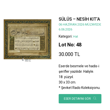
SÜLÜS – NESİH KIT’A
06 HAZİRAN 2026 MÜZAYEDE
6.06.2026
Kategori:
Hat
Lot No: 48
30.000 TL
Eserde besmele ve hadis-i
şerifler yazılıdır. Haliyle.
18. yüzyıl.
30 x 33 cm.
* Şevket Rado Koleksiyonu.
ESER DETAYINI GÖR