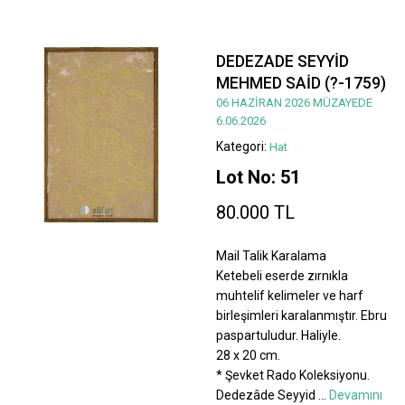
DEDEZADE SEYYİD
MEHMED SAİD (?-1759)
06 HAZİRAN 2026 MÜZAYEDE
6.06.2026
Kategori:
Hat
Lot No: 51
80.000 TL
Mail Talik Karalama
Ketebeli eserde zırnıkla
muhtelif kelimeler ve harf
birleşimleri karalanmıştır. Ebru
paspartuludur. Haliyle.
28 x 20 cm.
* Şevket Rado Koleksiyonu.
Dedezâde Seyyid
...
Devamını