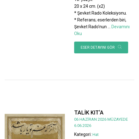
20 x 24 cm. (x2)
* Şevket Rado Koleksiyonu.
* Referans; eserlerden biri,
Şevket Rado’nun
...
Devamını
Oku
ESER DETAYINI GÖR
TALİK KIT’A
06 HAZİRAN 2026 MÜZAYEDE
6.06.2026
Kategori:
Hat