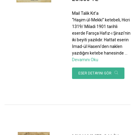
Mail Talik Kıt’a
“Haşim ül-Mekki” ketebeli, Hicri
1319/ Miladi 1901 tarihli
eserde Farsça Hafız-ı Şirazi’nin
iki beyiti yazılıdır. Hattat eserin
İmad-ül Haseni’den naklen
yazdığını ketebe hanesinde
...
Devamını Oku
ESER DETAYINI GÖR