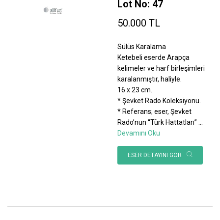
Lot No: 47
50.000 TL
Sülüs Karalama
Ketebeli eserde Arapça
kelimeler ve harf birleşimleri
karalanmıştır, haliyle.
16 x 23 cm.
* Şevket Rado Koleksiyonu.
* Referans; eser, Şevket
Rado’nun “Türk Hattatları”
...
Devamını Oku
ESER DETAYINI GÖR