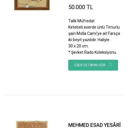
50.000 TL
Talik Müfredat
Ketebeli eserde ünlü Timurlu
şairi Molla Cami’ye ait Farsça
iki beyit yazılıdır. Haliyle.
30 x 20 cm.
* Şevket Rado Koleksiyonu.
ESER DETAYINI GÖR
MEHMED ESAD YESÂRÎ