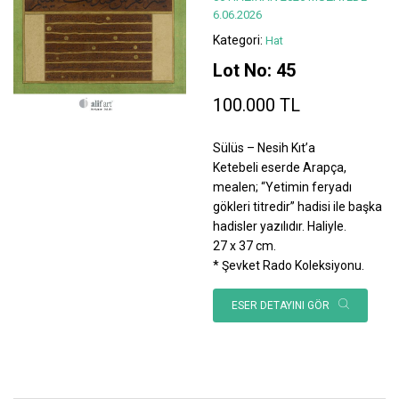
6.06.2026
Kategori:
Hat
Lot No: 45
100.000 TL
Sülüs – Nesih Kıt’a
Ketebeli eserde Arapça,
mealen; “Yetimin feryadı
gökleri titredir” hadisi ile başka
hadisler yazılıdır. Haliyle.
27 x 37 cm.
* Şevket Rado Koleksiyonu.
ESER DETAYINI GÖR