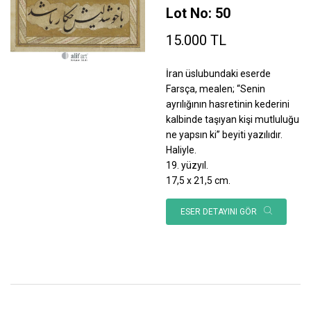
Lot No: 50
15.000 TL
İran üslubundaki eserde
Farsça, mealen; “Senin
ayrılığının hasretinin kederini
kalbinde taşıyan kişi mutluluğu
ne yapsın ki” beyiti yazılıdır.
Haliyle.
19. yüzyıl.
17,5 x 21,5 cm.
ESER DETAYINI GÖR