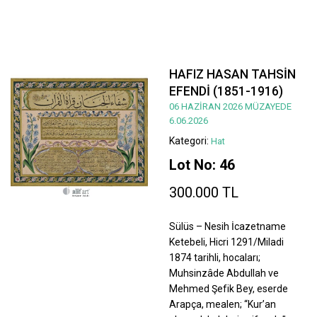
HAFIZ HASAN TAHSİN
EFENDİ (1851-1916)
06 HAZİRAN 2026 MÜZAYEDE
6.06.2026
Kategori:
Hat
Lot No: 46
300.000 TL
Sülüs – Nesih İcazetname
Ketebeli, Hicri 1291/Miladi
1874 tarihli, hocaları;
Muhsinzâde Abdullah ve
Mehmed Şefik Bey, eserde
Arapça, mealen; “Kur’an