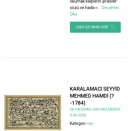
okumak kalplerin şifasıdır”
sözü ve hadis-i
...
Devamını
Oku
ESER DETAYINI GÖR
KARALAMACI SEYYİD
MEHMED HAMDİ (?
-1784)
06 HAZİRAN 2026 MÜZAYEDE
6.06.2026
Kategori:
Hat