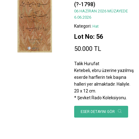
(?-1798)
06 HAZİRAN 2026 MÜZAYEDE
6.06.2026
Kategori:
Hat
Lot No: 56
50.000 TL
Talik Hurufat
Ketebeli, ebru üzerine yazılmış
eserde harflerin tek başına
halleri yer almaktadır. Haliyle.
20 x 12 cm.
* Şevket Rado Koleksiyonu.
ESER DETAYINI GÖR