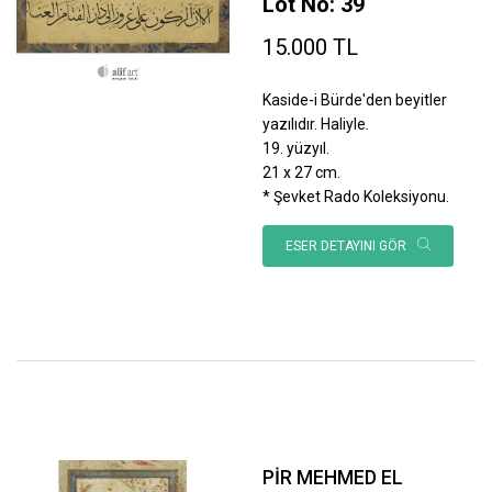
Lot No: 39
15.000 TL
Kaside-i Bürde'den beyitler
yazılıdır. Haliyle.
19. yüzyıl.
21 x 27 cm.
* Şevket Rado Koleksiyonu.
ESER DETAYINI GÖR
PİR MEHMED EL