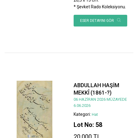
* Şevket Rado Koleksiyonu.
ESER DETAYINI GÖR
ABDULLAH HAŞİM
MEKKÎ (1861-?)
06 HAZİRAN 2026 MÜZAYEDE
6.06.2026
Kategori:
Hat
Lot No: 58
20.000 TL