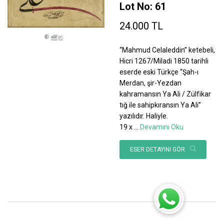
Lot No: 61
24.000 TL
“Mahmud Celaleddin” ketebeli,
Hicri 1267/Miladi 1850 tarihli
eserde eski Türkçe “Şah-ı
Merdan, şir-Yezdan
kahramansın Ya Ali / Zülfikar
tığ ile sahipkıransın Ya Ali”
yazılıdır. Haliyle.
19 x
...
Devamını Oku
ESER DETAYINI GÖR