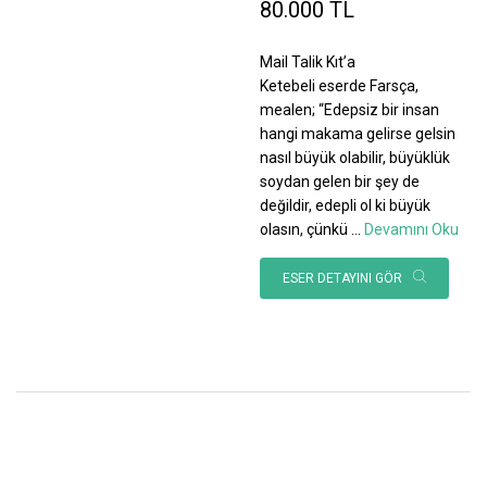
80.000 TL
Mail Talik Kıt’a
Ketebeli eserde Farsça,
mealen; “Edepsiz bir insan
hangi makama gelirse gelsin
nasıl büyük olabilir, büyüklük
soydan gelen bir şey de
değildir, edepli ol ki büyük
olasın, çünkü
...
Devamını Oku
ESER DETAYINI GÖR