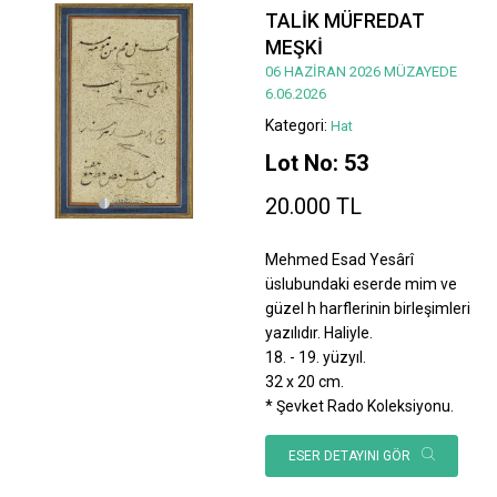
TALİK MÜFREDAT
MEŞKİ
06 HAZİRAN 2026 MÜZAYEDE
6.06.2026
Kategori:
Hat
Lot No: 53
20.000 TL
Mehmed Esad Yesârî
üslubundaki eserde mim ve
güzel h harflerinin birleşimleri
yazılıdır. Haliyle.
18. - 19. yüzyıl.
32 x 20 cm.
* Şevket Rado Koleksiyonu.
ESER DETAYINI GÖR