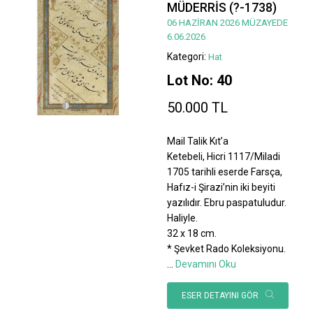
MÜDERRİS (?-1738)
06 HAZİRAN 2026 MÜZAYEDE
6.06.2026
Kategori:
Hat
Lot No: 40
50.000 TL
Mail Talik Kıt’a
Ketebeli, Hicri 1117/Miladi
1705 tarihli eserde Farsça,
Hafız-i Şirazi’nin iki beyiti
yazılıdır. Ebru paspatuludur.
Haliyle.
32 x 18 cm.
* Şevket Rado Koleksiyonu.
...
Devamını Oku
ESER DETAYINI GÖR