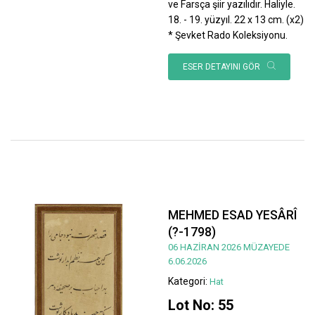
ve Farsça şiir yazılıdır. Haliyle.
18. - 19. yüzyıl. 22 x 13 cm. (x2)
* Şevket Rado Koleksiyonu.
ESER DETAYINI GÖR
MEHMED ESAD YESÂRÎ
(?-1798)
06 HAZİRAN 2026 MÜZAYEDE
6.06.2026
Kategori:
Hat
Lot No: 55