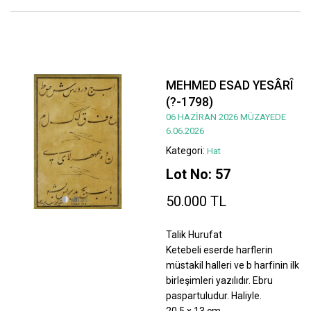
MEHMED ESAD YESÂRÎ
(?-1798)
06 HAZİRAN 2026 MÜZAYEDE
6.06.2026
Kategori:
Hat
Lot No: 57
50.000 TL
Talik Hurufat
Ketebeli eserde harflerin
müstakil halleri ve b harfinin ilk
birleşimleri yazılıdır. Ebru
paspartuludur. Haliyle.
20,5 x 13 cm.