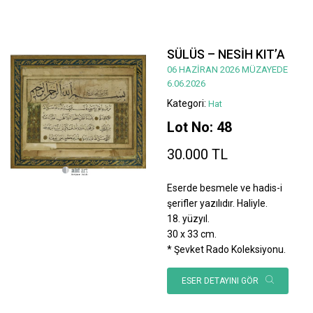
SÜLÜS – NESİH KIT’A
06 HAZİRAN 2026 MÜZAYEDE
6.06.2026
Kategori:
Hat
Lot No: 48
30.000 TL
Eserde besmele ve hadis-i
şerifler yazılıdır. Haliyle.
18. yüzyıl.
30 x 33 cm.
* Şevket Rado Koleksiyonu.
ESER DETAYINI GÖR