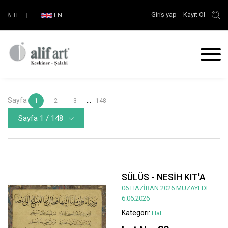
Giriş yap
Kayıt Ol
₺
TL
|
EN
Sayfa
...
1
2
3
148
Sayfa 1 / 148
SÜLÜS - NESİH KIT'A
06 HAZİRAN 2026 MÜZAYEDE
6.06.2026
Kategori:
Hat