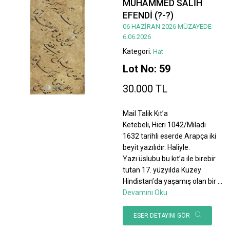
MUHAMMED SALİH
EFENDİ (?-?)
06 HAZİRAN 2026 MÜZAYEDE
6.06.2026
Kategori:
Hat
Lot No: 59
30.000 TL
Mail Talik Kıt’a
Ketebeli, Hicri 1042/Miladi
1632 tarihli eserde Arapça iki
beyit yazılıdır. Haliyle.
Yazı üslubu bu kıt’a ile birebir
tutan 17. yüzyılda Kuzey
Hindistan’da yaşamış olan bir
...
Devamını Oku
ESER DETAYINI GÖR