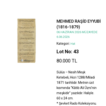
MEHMED RAŞİD EYYUBİ
(1816-1879)
06 HAZİRAN 2026 MÜZAYEDE
6.06.2026
Kategori:
Hat
Lot No: 43
80.000 TL
Sülüs – Nesih Meşk
Ketebeli, Hicri 1288/Miladi
1871 tarihlidir. Metnin üst
kısmında “Kâtib Ali Ûzni’nin
meşkidir” yazılıdır. Haliyle.
60 x 24 cm.
* Şevket Rado Koleksiyonu.