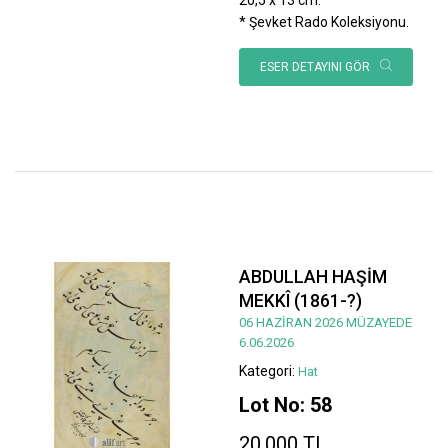
* Şevket Rado Koleksiyonu.
ESER DETAYINI GÖR
ABDULLAH HAŞİM
MEKKÎ (1861-?)
06 HAZİRAN 2026 MÜZAYEDE
6.06.2026
Kategori:
Hat
Lot No: 58
20.000 TL