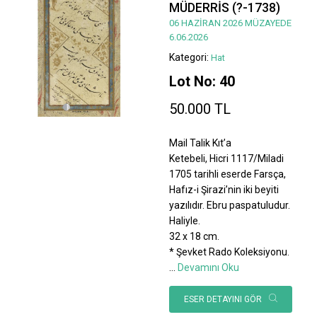
MÜDERRİS (?-1738)
06 HAZİRAN 2026 MÜZAYEDE
6.06.2026
Kategori:
Hat
Lot No: 40
50.000 TL
Mail Talik Kıt’a
Ketebeli, Hicri 1117/Miladi
1705 tarihli eserde Farsça,
Hafız-i Şirazi’nin iki beyiti
yazılıdır. Ebru paspatuludur.
Haliyle.
32 x 18 cm.
* Şevket Rado Koleksiyonu.
...
Devamını Oku
ESER DETAYINI GÖR