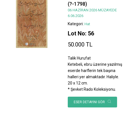
(?-1798)
06 HAZİRAN 2026 MÜZAYEDE
6.06.2026
Kategori:
Hat
Lot No: 56
50.000 TL
Talik Hurufat
Ketebeli, ebru üzerine yazılmış
eserde harflerin tek başına
halleri yer almaktadır. Haliyle.
20 x 12 cm.
* Şevket Rado Koleksiyonu.
ESER DETAYINI GÖR