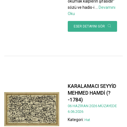
okumak kalplerin şifasıdır”
sözü ve hadis-i
...
Devamını
Oku
ESER DETAYINI GÖR
KARALAMACI SEYYİD
MEHMED HAMDİ (?
-1784)
06 HAZİRAN 2026 MÜZAYEDE
6.06.2026
Kategori:
Hat