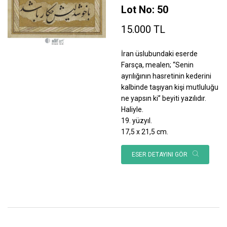
Lot No: 50
15.000 TL
İran üslubundaki eserde
Farsça, mealen; “Senin
ayrılığının hasretinin kederini
kalbinde taşıyan kişi mutluluğu
ne yapsın ki” beyiti yazılıdır.
Haliyle.
19. yüzyıl.
17,5 x 21,5 cm.
ESER DETAYINI GÖR