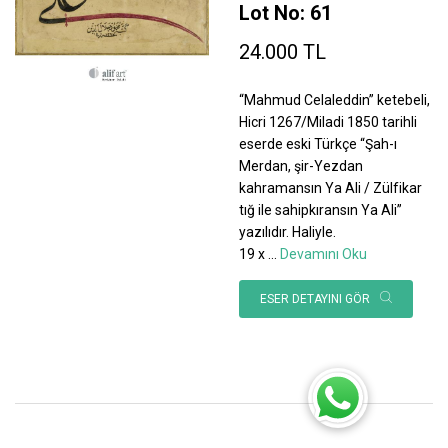
Lot No: 61
24.000 TL
“Mahmud Celaleddin” ketebeli,
Hicri 1267/Miladi 1850 tarihli
eserde eski Türkçe “Şah-ı
Merdan, şir-Yezdan
kahramansın Ya Ali / Zülfikar
tığ ile sahipkıransın Ya Ali”
yazılıdır. Haliyle.
19 x
...
Devamını Oku
ESER DETAYINI GÖR