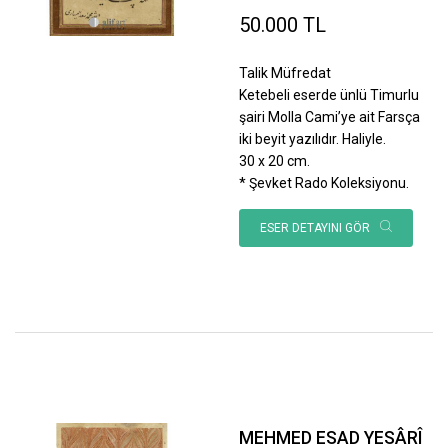
50.000 TL
Talik Müfredat
Ketebeli eserde ünlü Timurlu
şairi Molla Cami’ye ait Farsça
iki beyit yazılıdır. Haliyle.
30 x 20 cm.
* Şevket Rado Koleksiyonu.
ESER DETAYINI GÖR
MEHMED ESAD YESÂRÎ