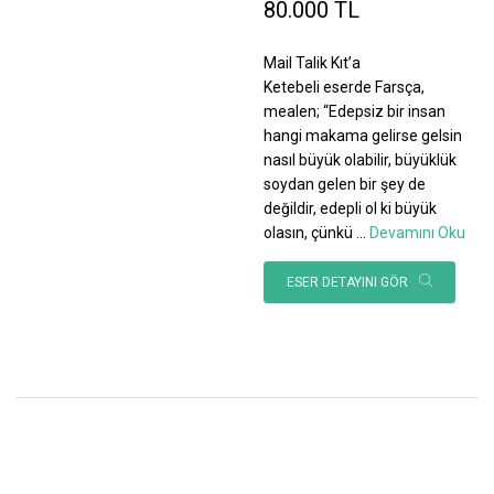
80.000 TL
Mail Talik Kıt’a
Ketebeli eserde Farsça,
mealen; “Edepsiz bir insan
hangi makama gelirse gelsin
nasıl büyük olabilir, büyüklük
soydan gelen bir şey de
değildir, edepli ol ki büyük
olasın, çünkü
...
Devamını Oku
ESER DETAYINI GÖR