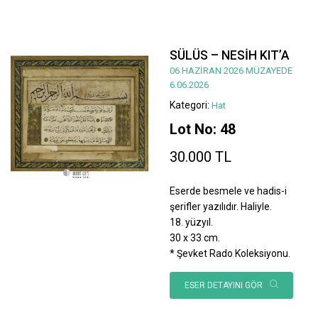
SÜLÜS – NESİH KIT’A
06 HAZİRAN 2026 MÜZAYEDE
6.06.2026
Kategori:
Hat
Lot No: 48
30.000 TL
Eserde besmele ve hadis-i
şerifler yazılıdır. Haliyle.
18. yüzyıl.
30 x 33 cm.
* Şevket Rado Koleksiyonu.
ESER DETAYINI GÖR