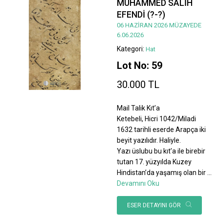
MUHAMMED SALİH
EFENDİ (?-?)
06 HAZİRAN 2026 MÜZAYEDE
6.06.2026
Kategori:
Hat
Lot No: 59
30.000 TL
Mail Talik Kıt’a
Ketebeli, Hicri 1042/Miladi
1632 tarihli eserde Arapça iki
beyit yazılıdır. Haliyle.
Yazı üslubu bu kıt’a ile birebir
tutan 17. yüzyılda Kuzey
Hindistan’da yaşamış olan bir
...
Devamını Oku
ESER DETAYINI GÖR