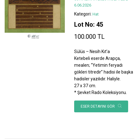
6.06.2026
Kategori:
Hat
Lot No: 45
100.000 TL
Sülüs – Nesih Kıt’a
Ketebeli eserde Arapça,
mealen; “Yetimin feryadı
gökleri titredir” hadisi ile başka
hadisler yazılıdır. Haliyle.
27 x 37 cm.
* Şevket Rado Koleksiyonu.
ESER DETAYINI GÖR