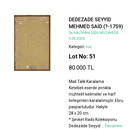
DEDEZADE SEYYİD
MEHMED SAİD (?-1759)
06 HAZİRAN 2026 MÜZAYEDE
6.06.2026
Kategori:
Hat
Lot No: 51
80.000 TL
Mail Talik Karalama
Ketebeli eserde zırnıkla
muhtelif kelimeler ve harf
birleşimleri karalanmıştır. Ebru
paspartuludur. Haliyle.
28 x 20 cm.
* Şevket Rado Koleksiyonu.
Dedezâde Seyyid
...
Devamını