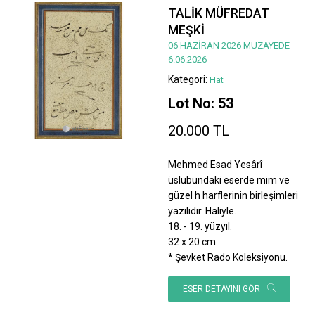
TALİK MÜFREDAT
MEŞKİ
06 HAZİRAN 2026 MÜZAYEDE
6.06.2026
Kategori:
Hat
Lot No: 53
20.000 TL
Mehmed Esad Yesârî
üslubundaki eserde mim ve
güzel h harflerinin birleşimleri
yazılıdır. Haliyle.
18. - 19. yüzyıl.
32 x 20 cm.
* Şevket Rado Koleksiyonu.
ESER DETAYINI GÖR