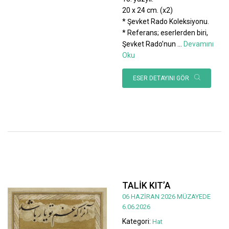
20 x 24 cm. (x2)
* Şevket Rado Koleksiyonu.
* Referans; eserlerden biri,
Şevket Rado’nun
...
Devamını
Oku
ESER DETAYINI GÖR
TALİK KIT’A
06 HAZİRAN 2026 MÜZAYEDE
6.06.2026
Kategori:
Hat