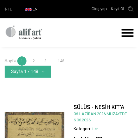
Giriş yap
Kayıt Ol
₺
TL
|
EN
Sayfa
...
1
2
3
148
Sayfa 1 / 148
SÜLÜS - NESİH KIT'A
06 HAZİRAN 2026 MÜZAYEDE
6.06.2026
Kategori:
Hat