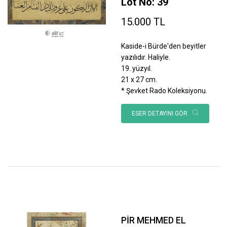
Lot No: 39
15.000 TL
Kaside-i Bürde'den beyitler
yazılıdır. Haliyle.
19. yüzyıl.
21 x 27 cm.
* Şevket Rado Koleksiyonu.
ESER DETAYINI GÖR
PİR MEHMED EL