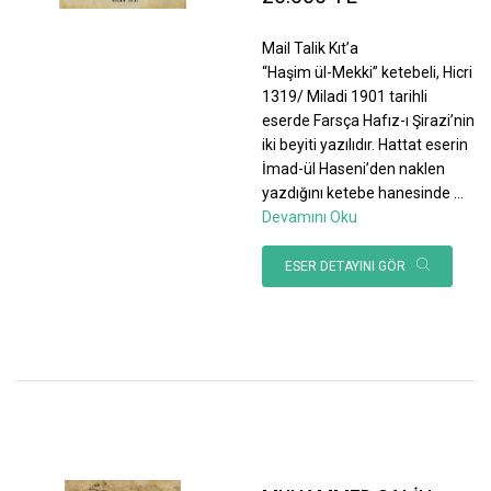
Mail Talik Kıt’a
“Haşim ül-Mekki” ketebeli, Hicri
1319/ Miladi 1901 tarihli
eserde Farsça Hafız-ı Şirazi’nin
iki beyiti yazılıdır. Hattat eserin
İmad-ül Haseni’den naklen
yazdığını ketebe hanesinde
...
Devamını Oku
ESER DETAYINI GÖR