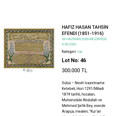
HAFIZ HASAN TAHSİN
EFENDİ (1851-1916)
06 HAZİRAN 2026 MÜZAYEDE
6.06.2026
Kategori:
Hat
Lot No: 46
300.000 TL
Sülüs – Nesih İcazetname
Ketebeli, Hicri 1291/Miladi
1874 tarihli, hocaları;
Muhsinzâde Abdullah ve
Mehmed Şefik Bey, eserde
Arapça, mealen; “Kur’an