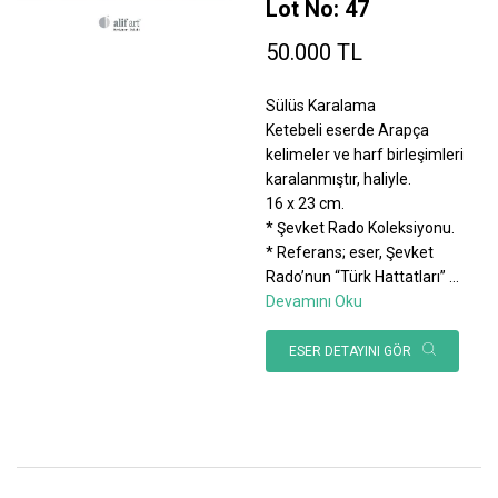
Lot No: 47
50.000 TL
Sülüs Karalama
Ketebeli eserde Arapça
kelimeler ve harf birleşimleri
karalanmıştır, haliyle.
16 x 23 cm.
* Şevket Rado Koleksiyonu.
* Referans; eser, Şevket
Rado’nun “Türk Hattatları”
...
Devamını Oku
ESER DETAYINI GÖR