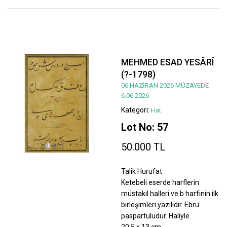
MEHMED ESAD YESÂRÎ
(?-1798)
06 HAZİRAN 2026 MÜZAYEDE
6.06.2026
Kategori:
Hat
Lot No: 57
50.000 TL
Talik Hurufat
Ketebeli eserde harflerin
müstakil halleri ve b harfinin ilk
birleşimleri yazılıdır. Ebru
paspartuludur. Haliyle.
20,5 x 13 cm.