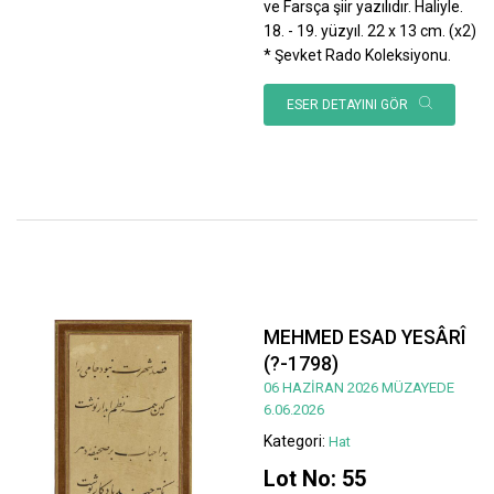
ve Farsça şiir yazılıdır. Haliyle.
18. - 19. yüzyıl. 22 x 13 cm. (x2)
* Şevket Rado Koleksiyonu.
ESER DETAYINI GÖR
MEHMED ESAD YESÂRÎ
(?-1798)
06 HAZİRAN 2026 MÜZAYEDE
6.06.2026
Kategori:
Hat
Lot No: 55