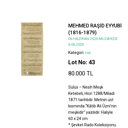
MEHMED RAŞİD EYYUBİ
(1816-1879)
06 HAZİRAN 2026 MÜZAYEDE
6.06.2026
Kategori:
Hat
Lot No: 43
80.000 TL
Sülüs – Nesih Meşk
Ketebeli, Hicri 1288/Miladi
1871 tarihlidir. Metnin üst
kısmında “Kâtib Ali Ûzni’nin
meşkidir” yazılıdır. Haliyle.
60 x 24 cm.
* Şevket Rado Koleksiyonu.