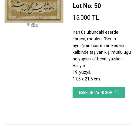
Lot No: 50
15.000 TL
İran üslubundaki eserde
Farsça, mealen; “Senin
ayrılığının hasretinin kederini
kalbinde taşıyan kişi mutluluğu
ne yapsın ki” beyiti yazılıdır.
Haliyle.
19. yüzyıl.
17,5 x 21,5 cm.
ESER DETAYINI GÖR