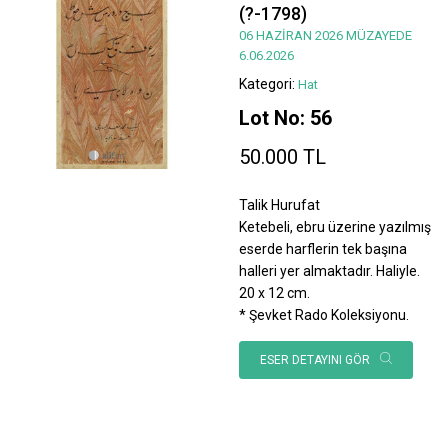
(?-1798)
06 HAZİRAN 2026 MÜZAYEDE
6.06.2026
Kategori:
Hat
Lot No: 56
50.000 TL
Talik Hurufat
Ketebeli, ebru üzerine yazılmış
eserde harflerin tek başına
halleri yer almaktadır. Haliyle.
20 x 12 cm.
* Şevket Rado Koleksiyonu.
ESER DETAYINI GÖR