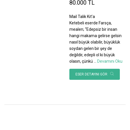
80.000 TL
Mail Talik Kıt’a
Ketebeli eserde Farsça,
mealen; “Edepsiz bir insan
hangi makama gelirse gelsin
nasıl büyük olabilir, büyüklük
soydan gelen bir şey de
değildir, edepli ol ki büyük
olasın, çünkü
...
Devamını Oku
ESER DETAYINI GÖR