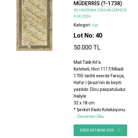
MÜDERRİS (?-1738)
06 HAZİRAN 2026 MÜZAYEDE
6.06.2026
Kategori:
Hat
Lot No: 40
50.000 TL
Mail Talik Kıt’a
Ketebeli, Hicri 1117/Miladi
1705 tarihli eserde Farsça,
Hafız-i Şirazi’nin iki beyiti
yazılıdır. Ebru paspatuludur.
Haliyle.
32 x 18 cm.
* Şevket Rado Koleksiyonu.
...
Devamını Oku
ESER DETAYINI GÖR