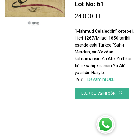
Lot No: 61
24.000 TL
“Mahmud Celaleddin” ketebeli,
Hicri 1267/Miladi 1850 tarihli
eserde eski Türkçe “Şah-ı
Merdan, şir-Yezdan
kahramansın Ya Ali / Zülfikar
tığ ile sahipkıransın Ya Ali”
yazılıdır. Haliyle.
19 x
...
Devamını Oku
ESER DETAYINI GÖR