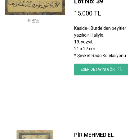
Lot No: 39
15.000 TL
Kaside-i Bürde'den beyitler
yazılıdır. Haliyle.
19. yüzyıl.
21 x 27 cm.
* Şevket Rado Koleksiyonu.
ESER DETAYINI GÖR
PİR MEHMED EL