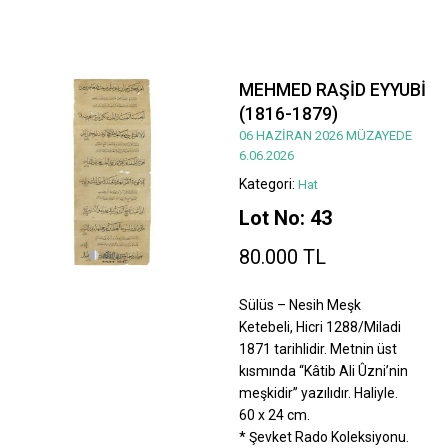
MEHMED RAŞİD EYYUBİ
(1816-1879)
06 HAZİRAN 2026 MÜZAYEDE
6.06.2026
Kategori:
Hat
Lot No: 43
80.000 TL
Sülüs – Nesih Meşk
Ketebeli, Hicri 1288/Miladi
1871 tarihlidir. Metnin üst
kısmında “Kâtib Ali Ûzni’nin
meşkidir” yazılıdır. Haliyle.
60 x 24 cm.
* Şevket Rado Koleksiyonu.