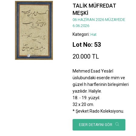
TALİK MÜFREDAT
MEŞKİ
06 HAZİRAN 2026 MÜZAYEDE
6.06.2026
Kategori:
Hat
Lot No: 53
20.000 TL
Mehmed Esad Yesârî
üslubundaki eserde mim ve
güzel h harflerinin birleşimleri
yazılıdır. Haliyle.
18. - 19. yüzyıl.
32 x 20 cm.
* Şevket Rado Koleksiyonu.
ESER DETAYINI GÖR