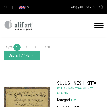
Giriş yap
Kayıt Ol
₺
TL
|
EN
Sayfa
...
1
2
3
148
Sayfa 1 / 148
SÜLÜS - NESİH KIT'A
06 HAZİRAN 2026 MÜZAYEDE
6.06.2026
Kategori:
Hat