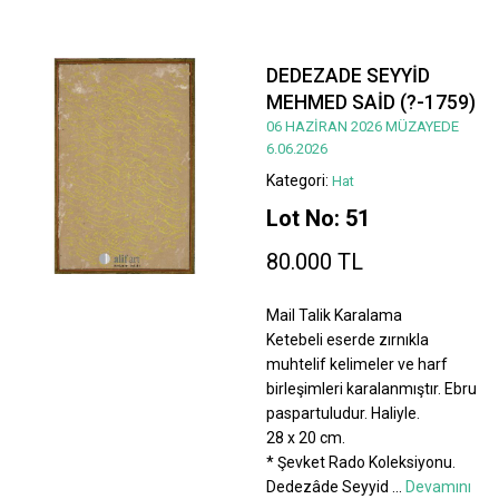
DEDEZADE SEYYİD
MEHMED SAİD (?-1759)
06 HAZİRAN 2026 MÜZAYEDE
6.06.2026
Kategori:
Hat
Lot No: 51
80.000 TL
Mail Talik Karalama
Ketebeli eserde zırnıkla
muhtelif kelimeler ve harf
birleşimleri karalanmıştır. Ebru
paspartuludur. Haliyle.
28 x 20 cm.
* Şevket Rado Koleksiyonu.
Dedezâde Seyyid
...
Devamını