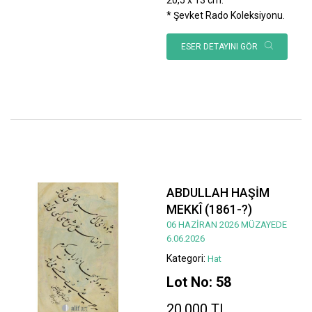
* Şevket Rado Koleksiyonu.
ESER DETAYINI GÖR
ABDULLAH HAŞİM
MEKKÎ (1861-?)
06 HAZİRAN 2026 MÜZAYEDE
6.06.2026
Kategori:
Hat
Lot No: 58
20.000 TL