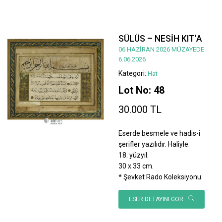
SÜLÜS – NESİH KIT’A
06 HAZİRAN 2026 MÜZAYEDE
6.06.2026
Kategori:
Hat
Lot No: 48
30.000 TL
Eserde besmele ve hadis-i
şerifler yazılıdır. Haliyle.
18. yüzyıl.
30 x 33 cm.
* Şevket Rado Koleksiyonu.
ESER DETAYINI GÖR