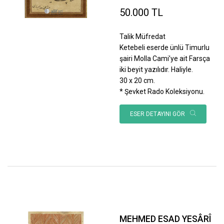
50.000 TL
Talik Müfredat
Ketebeli eserde ünlü Timurlu
şairi Molla Cami’ye ait Farsça
iki beyit yazılıdır. Haliyle.
30 x 20 cm.
* Şevket Rado Koleksiyonu.
ESER DETAYINI GÖR
MEHMED ESAD YESÂRÎ