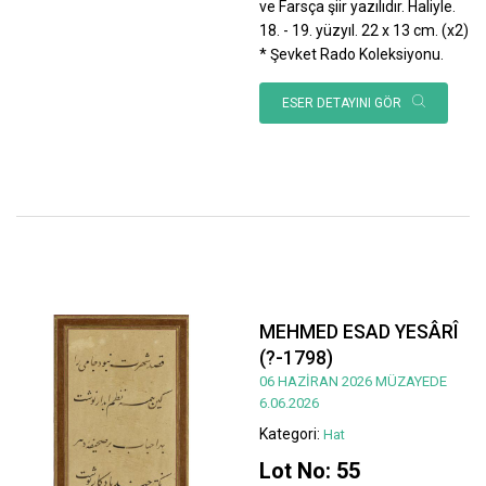
ve Farsça şiir yazılıdır. Haliyle.
18. - 19. yüzyıl. 22 x 13 cm. (x2)
* Şevket Rado Koleksiyonu.
ESER DETAYINI GÖR
MEHMED ESAD YESÂRÎ
(?-1798)
06 HAZİRAN 2026 MÜZAYEDE
6.06.2026
Kategori:
Hat
Lot No: 55