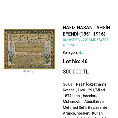
HAFIZ HASAN TAHSİN
EFENDİ (1851-1916)
06 HAZİRAN 2026 MÜZAYEDE
6.06.2026
Kategori:
Hat
Lot No: 46
300.000 TL
Sülüs – Nesih İcazetname
Ketebeli, Hicri 1291/Miladi
1874 tarihli, hocaları;
Muhsinzâde Abdullah ve
Mehmed Şefik Bey, eserde
Arapça, mealen; “Kur’an