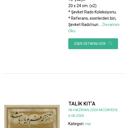
20 x 24 cm. (x2)
* Şevket Rado Koleksiyonu.
* Referans; eserlerden biri,
Şevket Rado’nun
...
Devamını
Oku
ESER DETAYINI GÖR
TALİK KIT’A
06 HAZİRAN 2026 MÜZAYEDE
6.06.2026
Kategori:
Hat