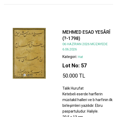
MEHMED ESAD YESÂRÎ
(?-1798)
06 HAZİRAN 2026 MÜZAYEDE
6.06.2026
Kategori:
Hat
Lot No: 57
50.000 TL
Talik Hurufat
Ketebeli eserde harflerin
müstakil halleri ve b harfinin ilk
birleşimleri yazılıdır. Ebru
paspartuludur. Haliyle.
20,5 x 13 cm.