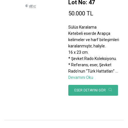
Lot No: 47
50.000 TL
Sülüs Karalama
Ketebeli eserde Arapça
kelimeler ve harf birleşimleri
karalanmıştır, haliyle.
16 x 23 cm.
* Şevket Rado Koleksiyonu.
* Referans; eser, Şevket
Rado’nun “Türk Hattatları”
...
Devamını Oku
ESER DETAYINI GÖR