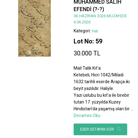
MUHAMMED SALİH
EFENDİ (?-?)
06 HAZİRAN 2026 MÜZAYEDE
6.06.2026
Kategori:
Hat
Lot No: 59
30.000 TL
Mail Talik Kıt’a
Ketebeli, Hicri 1042/Miladi
1632 tarihli eserde Arapça iki
beyit yazılıdır. Haliyle.
Yazı üslubu bu kıt’a ile birebir
tutan 17. yüzyılda Kuzey
Hindistan’da yaşamış olan bir
...
Devamını Oku
ESER DETAYINI GÖR