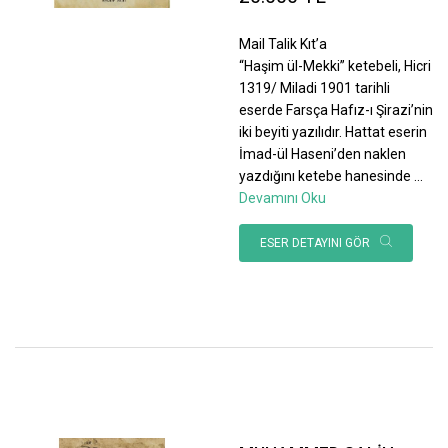
Mail Talik Kıt’a
“Haşim ül-Mekki” ketebeli, Hicri
1319/ Miladi 1901 tarihli
eserde Farsça Hafız-ı Şirazi’nin
iki beyiti yazılıdır. Hattat eserin
İmad-ül Haseni’den naklen
yazdığını ketebe hanesinde
...
Devamını Oku
ESER DETAYINI GÖR