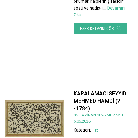
okumak kalplerin şifasıdır”
sözü ve hadis-i
...
Devamını
Oku
ESER DETAYINI GÖR
KARALAMACI SEYYİD
MEHMED HAMDİ (?
-1784)
06 HAZİRAN 2026 MÜZAYEDE
6.06.2026
Kategori:
Hat