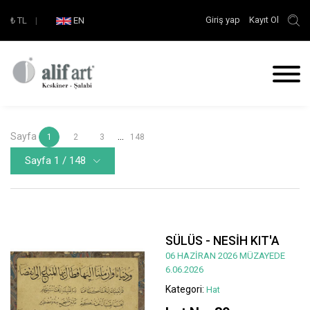
Giriş yap
Kayıt Ol
₺
TL
|
EN
Sayfa
...
1
2
3
148
Sayfa 1 / 148
SÜLÜS - NESİH KIT'A
06 HAZİRAN 2026 MÜZAYEDE
6.06.2026
Kategori:
Hat