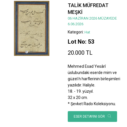
TALİK MÜFREDAT
MEŞKİ
06 HAZİRAN 2026 MÜZAYEDE
6.06.2026
Kategori:
Hat
Lot No: 53
20.000 TL
Mehmed Esad Yesârî
üslubundaki eserde mim ve
güzel h harflerinin birleşimleri
yazılıdır. Haliyle.
18. - 19. yüzyıl.
32 x 20 cm.
* Şevket Rado Koleksiyonu.
ESER DETAYINI GÖR