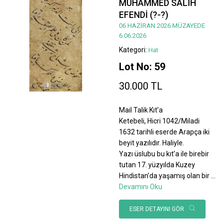
MUHAMMED SALİH
EFENDİ (?-?)
06 HAZİRAN 2026 MÜZAYEDE
6.06.2026
Kategori:
Hat
Lot No: 59
30.000 TL
Mail Talik Kıt’a
Ketebeli, Hicri 1042/Miladi
1632 tarihli eserde Arapça iki
beyit yazılıdır. Haliyle.
Yazı üslubu bu kıt’a ile birebir
tutan 17. yüzyılda Kuzey
Hindistan’da yaşamış olan bir
...
Devamını Oku
ESER DETAYINI GÖR