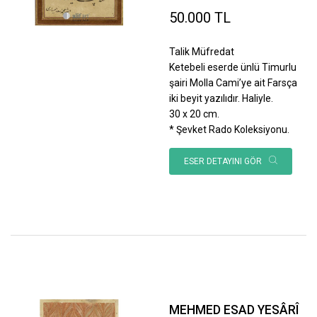
50.000 TL
Talik Müfredat
Ketebeli eserde ünlü Timurlu
şairi Molla Cami’ye ait Farsça
iki beyit yazılıdır. Haliyle.
30 x 20 cm.
* Şevket Rado Koleksiyonu.
ESER DETAYINI GÖR
MEHMED ESAD YESÂRÎ