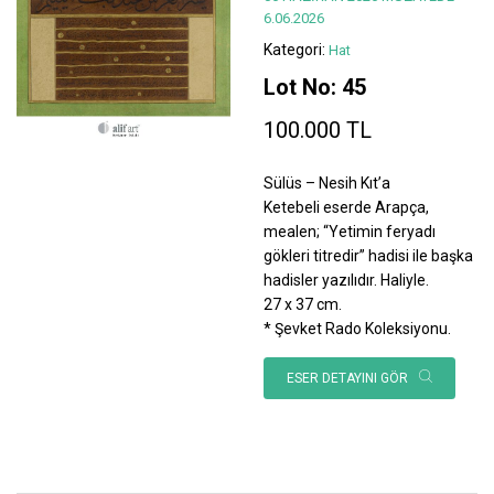
6.06.2026
Kategori:
Hat
Lot No: 45
100.000 TL
Sülüs – Nesih Kıt’a
Ketebeli eserde Arapça,
mealen; “Yetimin feryadı
gökleri titredir” hadisi ile başka
hadisler yazılıdır. Haliyle.
27 x 37 cm.
* Şevket Rado Koleksiyonu.
ESER DETAYINI GÖR