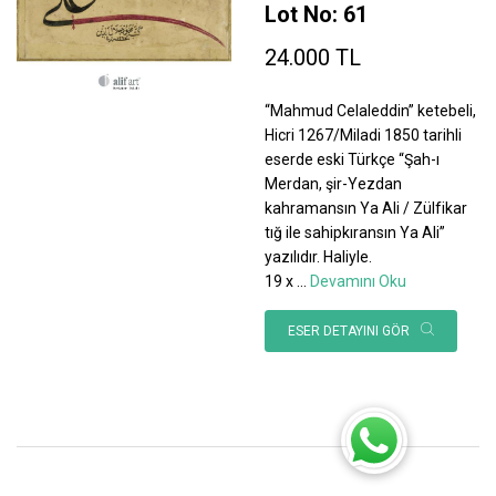
Lot No: 61
24.000 TL
“Mahmud Celaleddin” ketebeli,
Hicri 1267/Miladi 1850 tarihli
eserde eski Türkçe “Şah-ı
Merdan, şir-Yezdan
kahramansın Ya Ali / Zülfikar
tığ ile sahipkıransın Ya Ali”
yazılıdır. Haliyle.
19 x
...
Devamını Oku
ESER DETAYINI GÖR