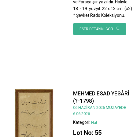
ve Farsça şiir yazılıdır. Haliyle.
18. - 19. yüzyıl. 22 x 13 cm. (x2)
* Şevket Rado Koleksiyonu.
ESER DETAYINI GÖR
MEHMED ESAD YESÂRÎ
(?-1798)
06 HAZİRAN 2026 MÜZAYEDE
6.06.2026
Kategori:
Hat
Lot No: 55