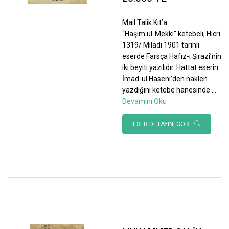
Mail Talik Kıt’a
“Haşim ül-Mekki” ketebeli, Hicri
1319/ Miladi 1901 tarihli
eserde Farsça Hafız-ı Şirazi’nin
iki beyiti yazılıdır. Hattat eserin
İmad-ül Haseni’den naklen
yazdığını ketebe hanesinde
...
Devamını Oku
ESER DETAYINI GÖR