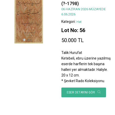
(?-1798)
06 HAZİRAN 2026 MÜZAYEDE
6.06.2026
Kategori:
Hat
Lot No: 56
50.000 TL
Talik Hurufat
Ketebeli, ebru üzerine yazılmış
eserde harflerin tek başına
halleri yer almaktadır. Haliyle.
20 x 12 cm.
* Şevket Rado Koleksiyonu.
ESER DETAYINI GÖR