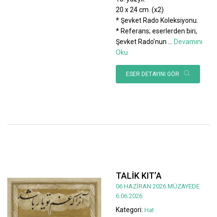
20 x 24 cm. (x2)
* Şevket Rado Koleksiyonu.
* Referans; eserlerden biri,
Şevket Rado’nun
...
Devamını
Oku
ESER DETAYINI GÖR
TALİK KIT’A
06 HAZİRAN 2026 MÜZAYEDE
6.06.2026
Kategori:
Hat