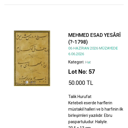
MEHMED ESAD YESÂRÎ
(?-1798)
06 HAZİRAN 2026 MÜZAYEDE
6.06.2026
Kategori:
Hat
Lot No: 57
50.000 TL
Talik Hurufat
Ketebeli eserde harflerin
müstakil halleri ve b harfinin ilk
birleşimleri yazılıdır. Ebru
paspartuludur. Haliyle.
20,5 x 13 cm.