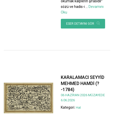
okumak kalplerin şifasıdır”
sözü ve hadis-i
...
Devamını
Oku
ESER DETAYINI GÖR
KARALAMACI SEYYİD
MEHMED HAMDİ (?
-1784)
06 HAZİRAN 2026 MÜZAYEDE
6.06.2026
Kategori:
Hat