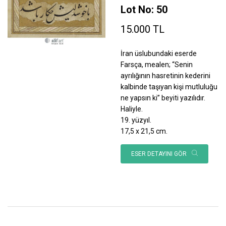
Lot No: 50
15.000 TL
İran üslubundaki eserde
Farsça, mealen; “Senin
ayrılığının hasretinin kederini
kalbinde taşıyan kişi mutluluğu
ne yapsın ki” beyiti yazılıdır.
Haliyle.
19. yüzyıl.
17,5 x 21,5 cm.
ESER DETAYINI GÖR