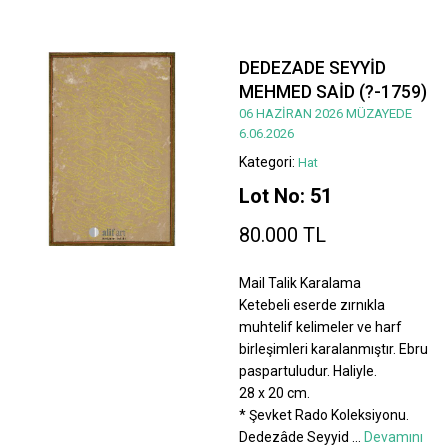
DEDEZADE SEYYİD
MEHMED SAİD (?-1759)
06 HAZİRAN 2026 MÜZAYEDE
6.06.2026
Kategori:
Hat
Lot No: 51
80.000 TL
Mail Talik Karalama
Ketebeli eserde zırnıkla
muhtelif kelimeler ve harf
birleşimleri karalanmıştır. Ebru
paspartuludur. Haliyle.
28 x 20 cm.
* Şevket Rado Koleksiyonu.
Dedezâde Seyyid
...
Devamını