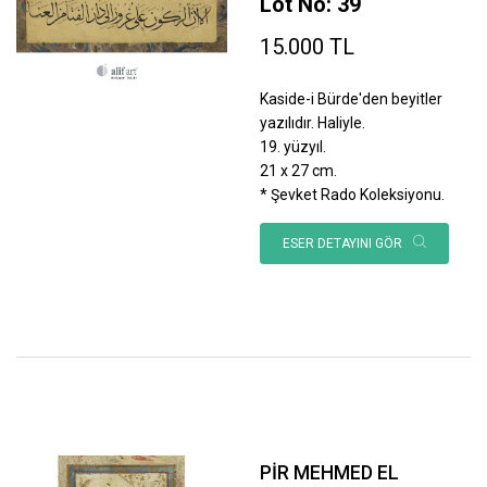
Lot No: 39
15.000 TL
Kaside-i Bürde'den beyitler
yazılıdır. Haliyle.
19. yüzyıl.
21 x 27 cm.
* Şevket Rado Koleksiyonu.
ESER DETAYINI GÖR
PİR MEHMED EL