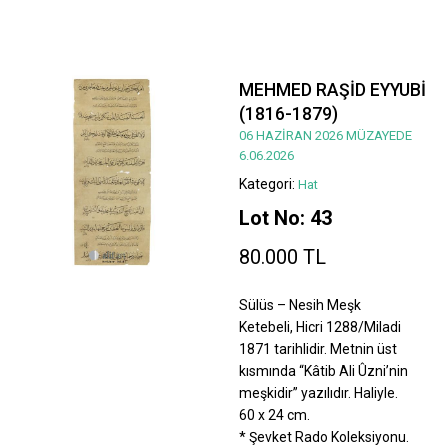
MEHMED RAŞİD EYYUBİ
(1816-1879)
06 HAZİRAN 2026 MÜZAYEDE
6.06.2026
Kategori:
Hat
Lot No: 43
80.000 TL
Sülüs – Nesih Meşk
Ketebeli, Hicri 1288/Miladi
1871 tarihlidir. Metnin üst
kısmında “Kâtib Ali Ûzni’nin
meşkidir” yazılıdır. Haliyle.
60 x 24 cm.
* Şevket Rado Koleksiyonu.