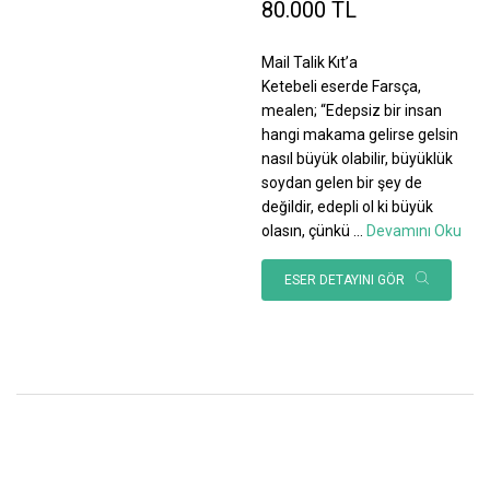
80.000 TL
Mail Talik Kıt’a
Ketebeli eserde Farsça,
mealen; “Edepsiz bir insan
hangi makama gelirse gelsin
nasıl büyük olabilir, büyüklük
soydan gelen bir şey de
değildir, edepli ol ki büyük
olasın, çünkü
...
Devamını Oku
ESER DETAYINI GÖR