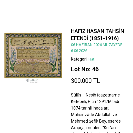
HAFIZ HASAN TAHSİN
EFENDİ (1851-1916)
06 HAZİRAN 2026 MÜZAYEDE
6.06.2026
Kategori:
Hat
Lot No: 46
300.000 TL
Sülüs – Nesih İcazetname
Ketebeli, Hicri 1291/Miladi
1874 tarihli, hocaları;
Muhsinzâde Abdullah ve
Mehmed Şefik Bey, eserde
Arapça, mealen; “Kur’an