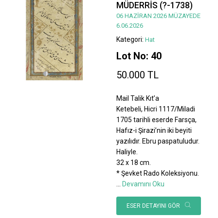
MÜDERRİS (?-1738)
06 HAZİRAN 2026 MÜZAYEDE
6.06.2026
Kategori:
Hat
Lot No: 40
50.000 TL
Mail Talik Kıt’a
Ketebeli, Hicri 1117/Miladi
1705 tarihli eserde Farsça,
Hafız-i Şirazi’nin iki beyiti
yazılıdır. Ebru paspatuludur.
Haliyle.
32 x 18 cm.
* Şevket Rado Koleksiyonu.
...
Devamını Oku
ESER DETAYINI GÖR