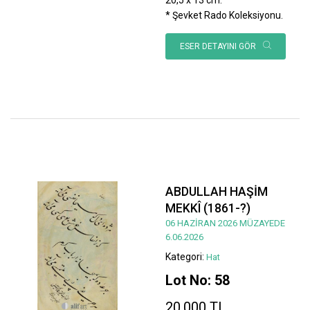
* Şevket Rado Koleksiyonu.
ESER DETAYINI GÖR
ABDULLAH HAŞİM
MEKKÎ (1861-?)
06 HAZİRAN 2026 MÜZAYEDE
6.06.2026
Kategori:
Hat
Lot No: 58
20.000 TL