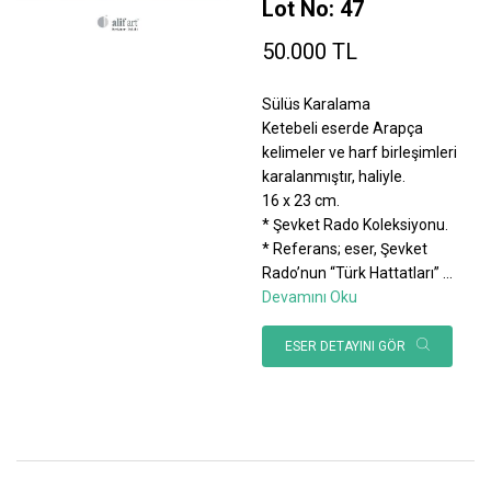
Lot No: 47
50.000 TL
Sülüs Karalama
Ketebeli eserde Arapça
kelimeler ve harf birleşimleri
karalanmıştır, haliyle.
16 x 23 cm.
* Şevket Rado Koleksiyonu.
* Referans; eser, Şevket
Rado’nun “Türk Hattatları”
...
Devamını Oku
ESER DETAYINI GÖR