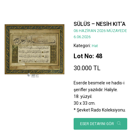
SÜLÜS – NESİH KIT’A
06 HAZİRAN 2026 MÜZAYEDE
6.06.2026
Kategori:
Hat
Lot No: 48
30.000 TL
Eserde besmele ve hadis-i
şerifler yazılıdır. Haliyle.
18. yüzyıl.
30 x 33 cm.
* Şevket Rado Koleksiyonu.
ESER DETAYINI GÖR