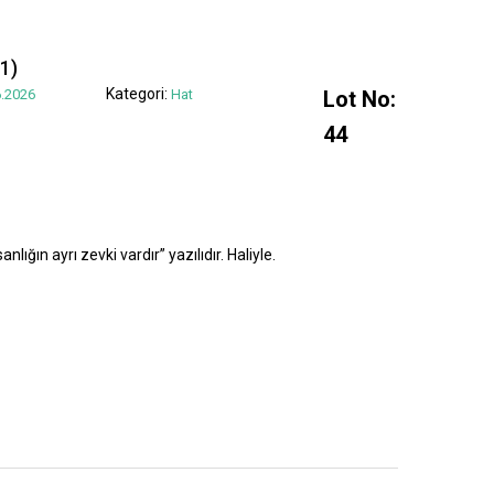
1)
Kategori:
.2026
Hat
Lot No:
44
lığın ayrı zevki vardır” yazılıdır. Haliyle.