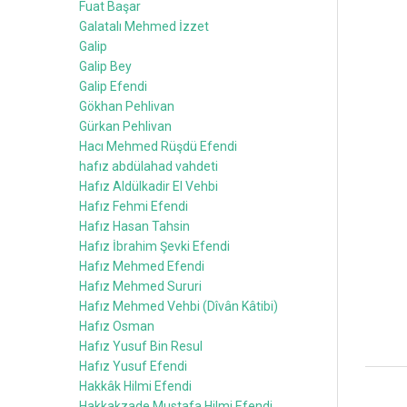
Fuat Başar
Galatalı Mehmed İzzet
Galip
Galip Bey
Galip Efendi
Gökhan Pehlivan
Gürkan Pehlivan
Hacı Mehmed Rüşdü Efendi
hafız abdülahad vahdeti
Hafız Aldülkadir El Vehbi
Hafız Fehmi Efendi
Hafız Hasan Tahsin
Hafız İbrahim Şevki Efendi
Hafız Mehmed Efendi
Hafız Mehmed Sururi
Hafız Mehmed Vehbi (Dîvân Kâtibi)
Hafız Osman
Hafız Yusuf Bin Resul
Hafız Yusuf Efendi
Hakkâk Hilmi Efendi
Hakkakzade Mustafa Hilmi Efendi