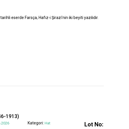
rihli eserde Farsça, Hafız-i Şirazi’nin iki beyiti yazılıdır.
6-1913)
Kategori:
.2026
Hat
Lot No: