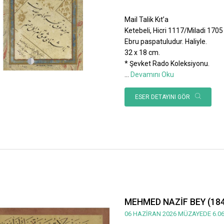
Mail Talik Kıt’a
Ketebeli, Hicri 1117/Miladi 1705 ta
Ebru paspatuludur. Haliyle.
32 x 18 cm.
* Şevket Rado Koleksiyonu.
...
Devamını Oku
ESER DETAYINI GÖR
MEHMED NAZİF BEY (184
06 HAZİRAN 2026 MÜZAYEDE 6.06