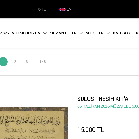
₺
TL
|
EN
ASAYFA
HAKKIMIZDA
MÜZAYEDELER
SERGİLER
KATEGORİLE
...
1
2
3
148
SÜLÜS - NESİH KIT'A
06 HAZİRAN 2026 MÜZAYEDE 6.06
15.000 TL