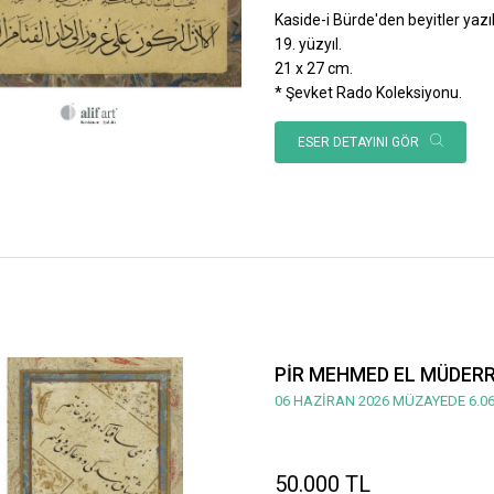
Kaside-i Bürde'den beyitler yazılı
19. yüzyıl.
21 x 27 cm.
* Şevket Rado Koleksiyonu.
ESER DETAYINI GÖR
PİR MEHMED EL MÜDERRİ
06 HAZİRAN 2026 MÜZAYEDE 6.06
50.000 TL