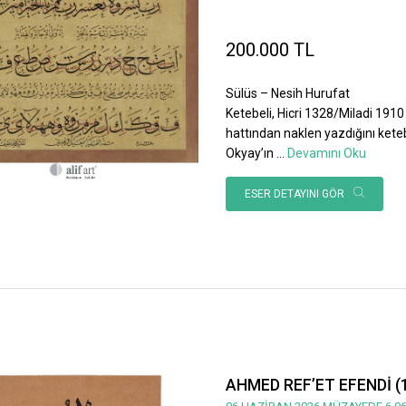
200.000 TL
Sülüs – Nesih Hurufat
Ketebeli, Hicri 1328/Miladi 1910 
hattından naklen yazdığını ket
Okyay’ın
...
Devamını Oku
ESER DETAYINI GÖR
AHMED REF’ET EFENDİ (