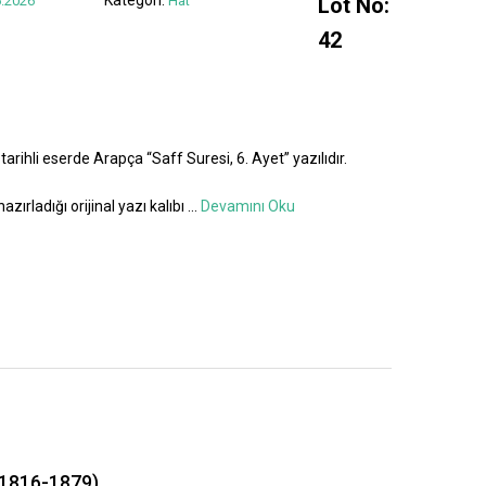
.2026
Hat
Lot No:
42
tarihli eserde Arapça “Saff Suresi, 6. Ayet” yazılıdır.
azırladığı orijinal yazı kalıbı
...
Devamını Oku
1816-1879)