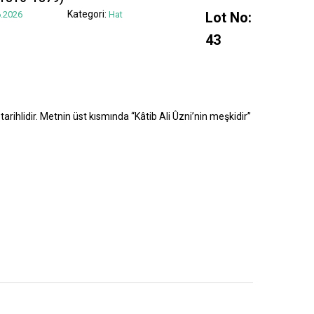
Kategori:
.2026
Hat
Lot No:
43
tarihlidir. Metnin üst kısmında “Kâtib Ali Ûzni’nin meşkidir”