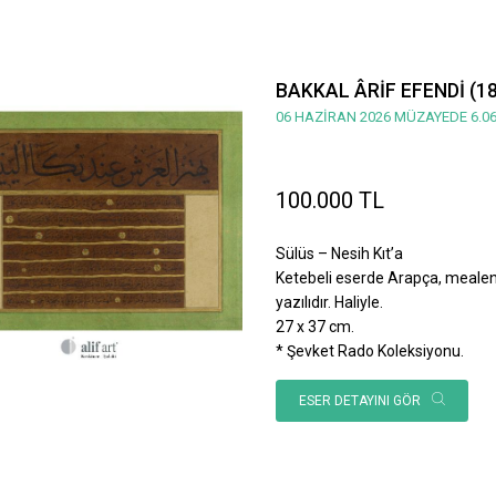
BAKKAL ÂRİF EFENDİ (1
06 HAZİRAN 2026 MÜZAYEDE 6.06
100.000 TL
Sülüs – Nesih Kıt’a
Ketebeli eserde Arapça, mealen; 
yazılıdır. Haliyle.
27 x 37 cm.
* Şevket Rado Koleksiyonu.
ESER DETAYINI GÖR