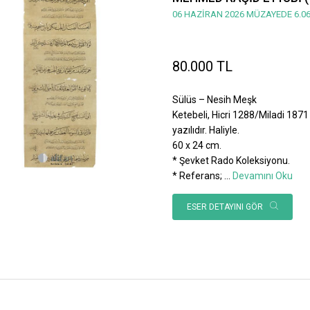
06 HAZİRAN 2026 MÜZAYEDE 6.06
80.000 TL
Sülüs – Nesih Meşk
Ketebeli, Hicri 1288/Miladi 1871 
yazılıdır. Haliyle.
60 x 24 cm.
* Şevket Rado Koleksiyonu.
* Referans;
...
Devamını Oku
ESER DETAYINI GÖR