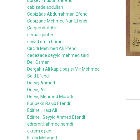
bursevi mustafa efendi
cabizade abdullah
Cabizâde Abdurrahman Efendi
Cabizade Mehmed Nuri Efendi
Çarşambalı Arif
cemal günter
cevad emin hüran
Çırçırlı Mehmed Ali Efendi
dedezade seyyid mehmed said
Deli Osman
Dergah-ı Ali Kapıcıbaşısı Mir Mehmed
Said Efendi
Derviş Ahmed
Derviş Ali
Derviş Mehmed Muradi
Ebubekir Raşid Efendi
Edirneli Hacı Ali
Edirneli Seyyid Ahmed Efendi
edremitli ahmed hamdi
ekrem eşkin
El-dai Mehmed