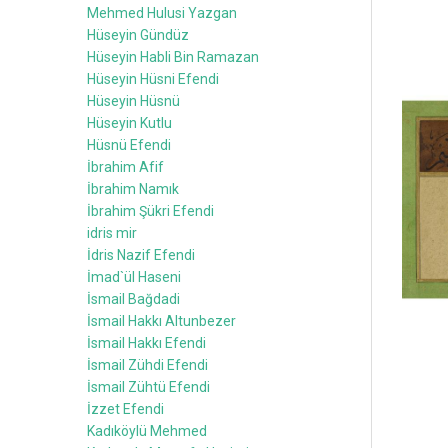
Mehmed Hulusi Yazgan
Hüseyin Gündüz
Hüseyin Habli Bin Ramazan
Hüseyin Hüsni Efendi
Hüseyin Hüsnü
Hüseyin Kutlu
Hüsnü Efendi
İbrahim Afif
İbrahim Namık
İbrahim Şükri Efendi
idris mir
İdris Nazif Efendi
İmad`ül Haseni
İsmail Bağdadi
İsmail Hakkı Altunbezer
İsmail Hakkı Efendi
İsmail Zühdi Efendi
İsmail Zühtü Efendi
İzzet Efendi
Kadıköylü Mehmed