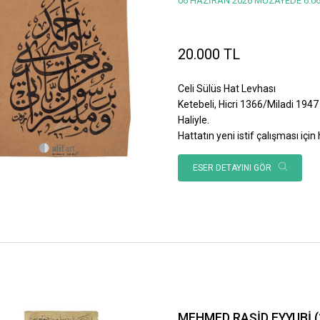
06 HAZİRAN 2026 MÜZAYEDE 6.06
20.000 TL
Celi Sülüs Hat Levhası
Ketebeli, Hicri 1366/Miladi 1947 
Haliyle.
Hattatın yeni istif çalışması için h
ESER DETAYINI GÖR
MEHMED RAŞİD EYYUBİ (