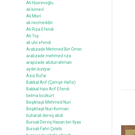
Ali Hüsrevoğlu
ali konevî
Ali Mısrî
ali necmeddin
Ali Rıza Efendi
Ali Toy
ali ulvi efendi
Arabzade Mehmed Bin Ömer
arabzade mehmed rıza
arapzade abdurrahman
aydın kızılyar
Aziz Rufai
Bakkal Arif (Çemşir Hafız)
Bakkal Hacı Arif Efendi
belma bozkurt
Beşiktaşlı Mehmed Nuri
Beşiktaşlı Nuri Korman
buharalı derviş abdi
Bursalı Derviş Hasan bin İlyas
Bursalı Fahri Çelebi