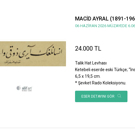
MACİD AYRAL (1891-196
06 HAZİRAN 2026 MÜZAYEDE 6.06
24.000 TL
Talik Hat Levhası
Ketebeli eserde eski Türkçe; “İnsan
6,5 x 19,5 cm.
* Şevket Rado Koleksiyonu.
ESER DETAYINI GÖR