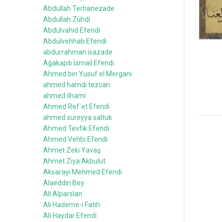
Abdullah Terhanezade
Abdullah Zühdi
Abdülvahid Efendi
Abdülvehhab Efendi
abdurrahman isazade
Ağakapılı İsmail Efendi
Ahmed bin Yusuf el Mergani
ahmed hamdi tezcan
ahmed ilhami
Ahmed Ref`et Efendi
ahmed süreyya saltuk
Ahmed Tevfik Efendi
Ahmed Vehbi Efendi
Ahmet Zeki Yavaş
Ahmet Ziya Akbulut
Aksarayi Mehmed Efendi
Alaeddin Bey
Ali Alparslan
Ali Hademe-i Fatih
Ali Haydar Efendi