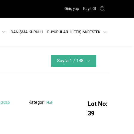
Giriş yap
Kayıt Ol
R
DANIŞMA KURULU
DUYURULAR
İLETİŞİM/DESTEK
Sayfa 1 / 148
Kategori:
.2026
Hat
Lot No:
39