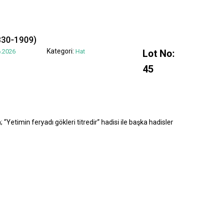
830-1909)
Kategori:
.2026
Hat
Lot No:
45
“Yetimin feryadı gökleri titredir” hadisi ile başka hadisler