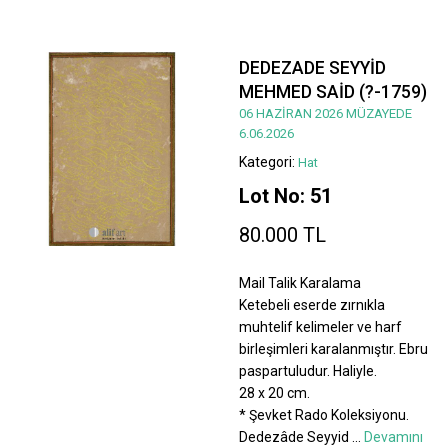
DEDEZADE SEYYİD
MEHMED SAİD (?-1759)
06 HAZİRAN 2026 MÜZAYEDE
6.06.2026
Kategori:
Hat
Lot No: 51
80.000 TL
Mail Talik Karalama
Ketebeli eserde zırnıkla
muhtelif kelimeler ve harf
birleşimleri karalanmıştır. Ebru
paspartuludur. Haliyle.
28 x 20 cm.
* Şevket Rado Koleksiyonu.
Dedezâde Seyyid
...
Devamını