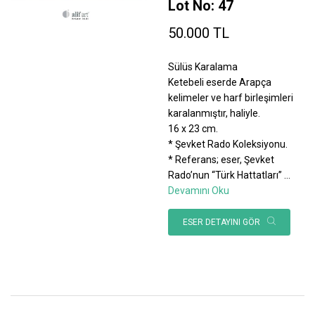
Lot No: 47
50.000 TL
Sülüs Karalama
Ketebeli eserde Arapça
kelimeler ve harf birleşimleri
karalanmıştır, haliyle.
16 x 23 cm.
* Şevket Rado Koleksiyonu.
* Referans; eser, Şevket
Rado’nun “Türk Hattatları”
...
Devamını Oku
ESER DETAYINI GÖR