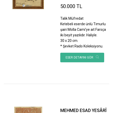
50.000 TL
Talik Müfredat
Ketebeli eserde ünlü Timurlu
şairi Molla Cami’ye ait Farsça
iki beyit yazılıdır. Haliyle.
30 x 20 cm.
* Şevket Rado Koleksiyonu.
ESER DETAYINI GÖR
MEHMED ESAD YESÂRÎ