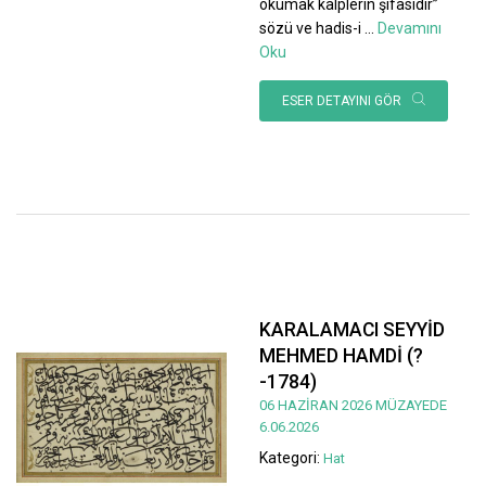
okumak kalplerin şifasıdır”
sözü ve hadis-i
...
Devamını
Oku
ESER DETAYINI GÖR
KARALAMACI SEYYİD
MEHMED HAMDİ (?
-1784)
06 HAZİRAN 2026 MÜZAYEDE
6.06.2026
Kategori:
Hat