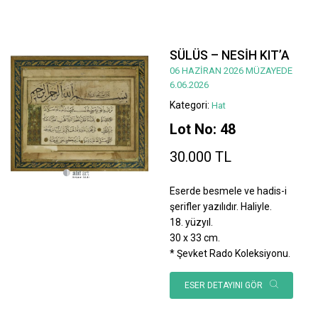
SÜLÜS – NESİH KIT’A
06 HAZİRAN 2026 MÜZAYEDE
6.06.2026
Kategori:
Hat
Lot No: 48
30.000 TL
Eserde besmele ve hadis-i
şerifler yazılıdır. Haliyle.
18. yüzyıl.
30 x 33 cm.
* Şevket Rado Koleksiyonu.
ESER DETAYINI GÖR