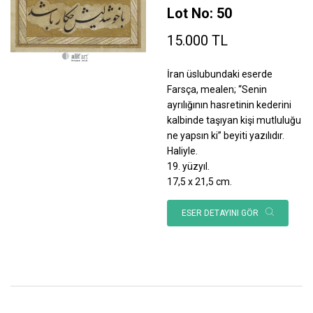
Lot No: 50
15.000 TL
İran üslubundaki eserde
Farsça, mealen; “Senin
ayrılığının hasretinin kederini
kalbinde taşıyan kişi mutluluğu
ne yapsın ki” beyiti yazılıdır.
Haliyle.
19. yüzyıl.
17,5 x 21,5 cm.
ESER DETAYINI GÖR