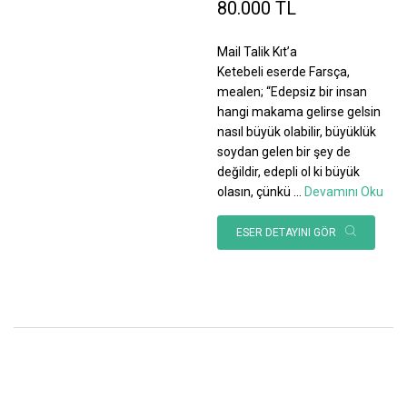
80.000 TL
Mail Talik Kıt’a
Ketebeli eserde Farsça,
mealen; “Edepsiz bir insan
hangi makama gelirse gelsin
nasıl büyük olabilir, büyüklük
soydan gelen bir şey de
değildir, edepli ol ki büyük
olasın, çünkü
...
Devamını Oku
ESER DETAYINI GÖR