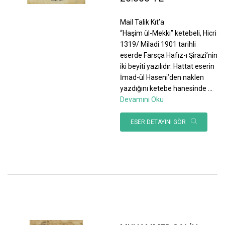
Mail Talik Kıt’a
“Haşim ül-Mekki” ketebeli, Hicri
1319/ Miladi 1901 tarihli
eserde Farsça Hafız-ı Şirazi’nin
iki beyiti yazılıdır. Hattat eserin
İmad-ül Haseni’den naklen
yazdığını ketebe hanesinde
...
Devamını Oku
ESER DETAYINI GÖR