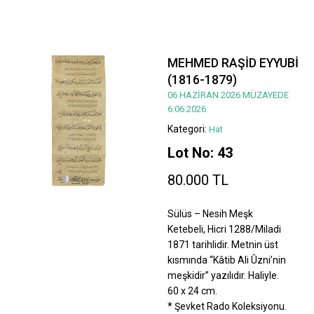
MEHMED RAŞİD EYYUBİ
(1816-1879)
06 HAZİRAN 2026 MÜZAYEDE
6.06.2026
Kategori:
Hat
Lot No: 43
80.000 TL
Sülüs – Nesih Meşk
Ketebeli, Hicri 1288/Miladi
1871 tarihlidir. Metnin üst
kısmında “Kâtib Ali Ûzni’nin
meşkidir” yazılıdır. Haliyle.
60 x 24 cm.
* Şevket Rado Koleksiyonu.