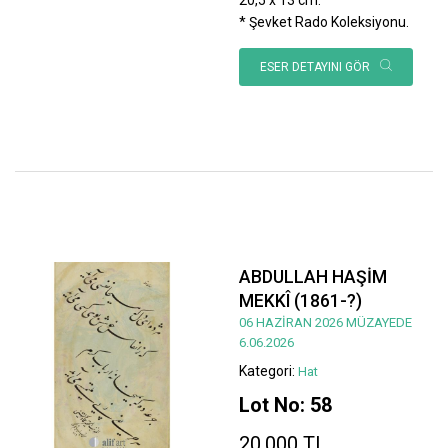
* Şevket Rado Koleksiyonu.
ESER DETAYINI GÖR
ABDULLAH HAŞİM
MEKKÎ (1861-?)
06 HAZİRAN 2026 MÜZAYEDE
6.06.2026
Kategori:
Hat
Lot No: 58
20.000 TL