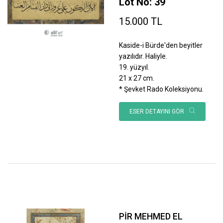
Lot No: 39
15.000 TL
Kaside-i Bürde'den beyitler
yazılıdır. Haliyle.
19. yüzyıl.
21 x 27 cm.
* Şevket Rado Koleksiyonu.
ESER DETAYINI GÖR
PİR MEHMED EL