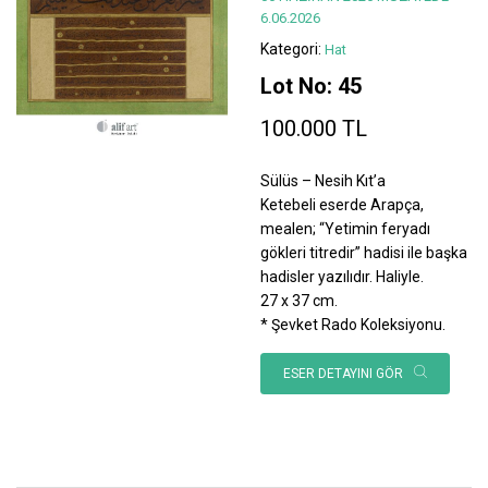
6.06.2026
Kategori:
Hat
Lot No: 45
100.000 TL
Sülüs – Nesih Kıt’a
Ketebeli eserde Arapça,
mealen; “Yetimin feryadı
gökleri titredir” hadisi ile başka
hadisler yazılıdır. Haliyle.
27 x 37 cm.
* Şevket Rado Koleksiyonu.
ESER DETAYINI GÖR