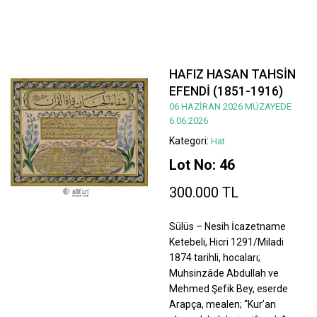
HAFIZ HASAN TAHSİN
EFENDİ (1851-1916)
06 HAZİRAN 2026 MÜZAYEDE
6.06.2026
Kategori:
Hat
Lot No: 46
300.000 TL
Sülüs – Nesih İcazetname
Ketebeli, Hicri 1291/Miladi
1874 tarihli, hocaları;
Muhsinzâde Abdullah ve
Mehmed Şefik Bey, eserde
Arapça, mealen; “Kur’an