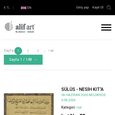
Giriş yap
Kayıt Ol
₺
TL
|
EN
Sayfa
...
1
2
3
148
Sayfa 1 / 148
SÜLÜS - NESİH KIT'A
06 HAZİRAN 2026 MÜZAYEDE
6.06.2026
Kategori:
Hat