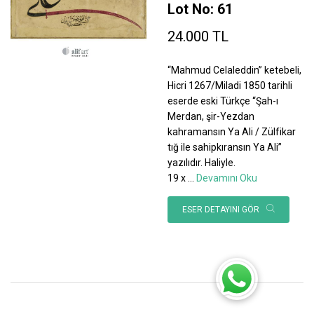
Lot No: 61
24.000 TL
“Mahmud Celaleddin” ketebeli,
Hicri 1267/Miladi 1850 tarihli
eserde eski Türkçe “Şah-ı
Merdan, şir-Yezdan
kahramansın Ya Ali / Zülfikar
tığ ile sahipkıransın Ya Ali”
yazılıdır. Haliyle.
19 x
...
Devamını Oku
ESER DETAYINI GÖR