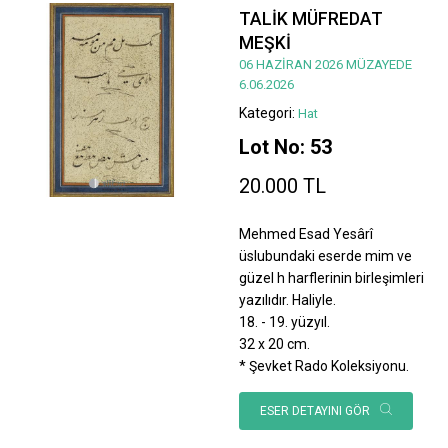
TALİK MÜFREDAT
MEŞKİ
06 HAZİRAN 2026 MÜZAYEDE
6.06.2026
Kategori:
Hat
Lot No: 53
20.000 TL
Mehmed Esad Yesârî
üslubundaki eserde mim ve
güzel h harflerinin birleşimleri
yazılıdır. Haliyle.
18. - 19. yüzyıl.
32 x 20 cm.
* Şevket Rado Koleksiyonu.
ESER DETAYINI GÖR