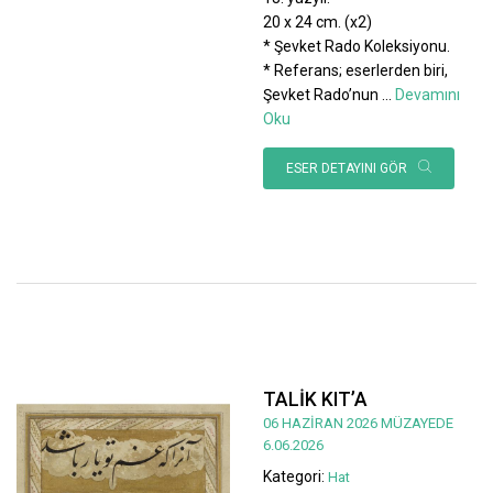
20 x 24 cm. (x2)
* Şevket Rado Koleksiyonu.
* Referans; eserlerden biri,
Şevket Rado’nun
...
Devamını
Oku
ESER DETAYINI GÖR
TALİK KIT’A
06 HAZİRAN 2026 MÜZAYEDE
6.06.2026
Kategori:
Hat