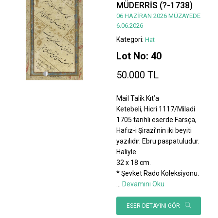
MÜDERRİS (?-1738)
06 HAZİRAN 2026 MÜZAYEDE
6.06.2026
Kategori:
Hat
Lot No: 40
50.000 TL
Mail Talik Kıt’a
Ketebeli, Hicri 1117/Miladi
1705 tarihli eserde Farsça,
Hafız-i Şirazi’nin iki beyiti
yazılıdır. Ebru paspatuludur.
Haliyle.
32 x 18 cm.
* Şevket Rado Koleksiyonu.
...
Devamını Oku
ESER DETAYINI GÖR