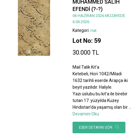
MUHAMMED SALİH
EFENDİ (?-?)
06 HAZİRAN 2026 MÜZAYEDE
6.06.2026
Kategori:
Hat
Lot No: 59
30.000 TL
Mail Talik Kıt’a
Ketebeli, Hicri 1042/Miladi
1632 tarihli eserde Arapça iki
beyit yazılıdır. Haliyle.
Yazı üslubu bu kıt’a ile birebir
tutan 17. yüzyılda Kuzey
Hindistan’da yaşamış olan bir
...
Devamını Oku
ESER DETAYINI GÖR