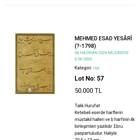
MEHMED ESAD YESÂRÎ
(?-1798)
06 HAZİRAN 2026 MÜZAYEDE
6.06.2026
Kategori:
Hat
Lot No: 57
50.000 TL
Talik Hurufat
Ketebeli eserde harflerin
müstakil halleri ve b harfinin ilk
birleşimleri yazılıdır. Ebru
paspartuludur. Haliyle.
20,5 x 13 cm.