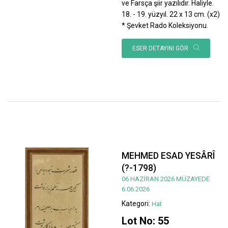
ve Farsça şiir yazılıdır. Haliyle.
18. - 19. yüzyıl. 22 x 13 cm. (x2)
* Şevket Rado Koleksiyonu.
ESER DETAYINI GÖR
MEHMED ESAD YESÂRÎ
(?-1798)
06 HAZİRAN 2026 MÜZAYEDE
6.06.2026
Kategori:
Hat
Lot No: 55