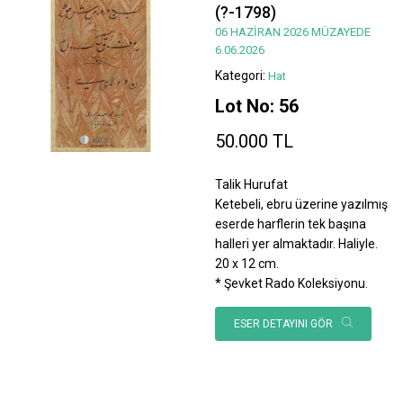
(?-1798)
06 HAZİRAN 2026 MÜZAYEDE
6.06.2026
Kategori:
Hat
Lot No: 56
50.000 TL
Talik Hurufat
Ketebeli, ebru üzerine yazılmış
eserde harflerin tek başına
halleri yer almaktadır. Haliyle.
20 x 12 cm.
* Şevket Rado Koleksiyonu.
ESER DETAYINI GÖR